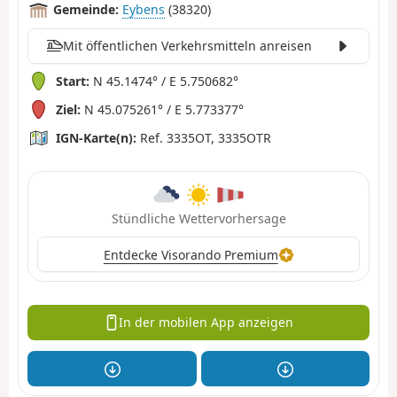
Gemeinde:
Eybens
(38320)
Mit öffentlichen Verkehrsmitteln anreisen
Start:
N 45.1474° / E 5.750682°
Ziel:
N 45.075261° / E 5.773377°
IGN-Karte(n):
Ref. 3335OT, 3335OTR
Stündliche Wettervorhersage
Entdecke Visorando Premium
In der mobilen App anzeigen