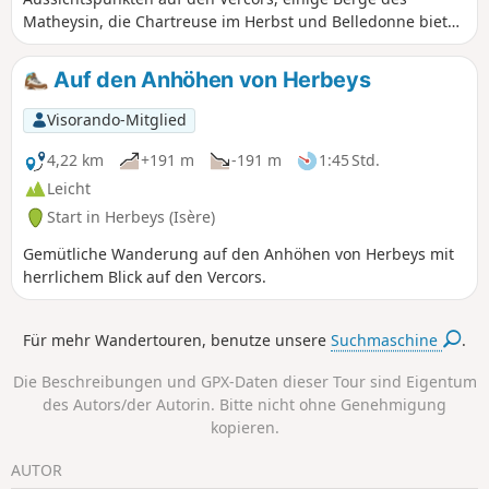
Matheysin, die Chartreuse im Herbst und Belledonne bietet.
Auch das Dorf Villeneuve ist sehr sympathisch. Der Aufstieg
ist gut zu bewältigen, der Abstieg ist jedoch recht steil.
Auf den Anhöhen von Herbeys
Visorando-Mitglied
4,22 km
+191 m
-191 m
1:45 Std.
Leicht
Start in Herbeys (Isère)
Gemütliche Wanderung auf den Anhöhen von Herbeys mit
herrlichem Blick auf den Vercors.
Für mehr Wandertouren, benutze unsere
Suchmaschine
.
Die Beschreibungen und GPX-Daten dieser Tour sind Eigentum
des Autors/der Autorin. Bitte nicht ohne Genehmigung
kopieren.
AUTOR