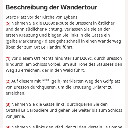
Beschreibung der Wandertour
Start: Platz vor der Kirche von Eybens.
(
S
) Nehmen Sie die D269c (Route de Bresson) in östlicher
und dann südlicher Richtung, verlassen Sie sie an der
ersten Kreuzung und biegen Sie links in die Gasse ein
(gelbe Markierung); diese geht schnell in einen Wanderweg
über, der zum Ort Le Flandru führt.
(
1
) Vor diesem Ort rechts hinunter zur D269c, durch Bresson
hindurch, am Schloss vorbei, um auf Höhe des Stausees den
Weg zu erreichen, der in den Wald führt.
PR®®
(
2
) Auf diesem mit
(gelb) markierten Weg den Golfplatz
von Bresson durchqueren, um die Kreuzung „Plâtre“ zu
erreichen.
(
3
) Nehmen Sie die Gasse links, durchqueren Sie den
Ortsteil La Garoudière und gehen Sie weiter bis zum Schloss
von Jarrie.
(
4
) Nehmen Sie links den Pfad, der zu den Vierteln La Combe