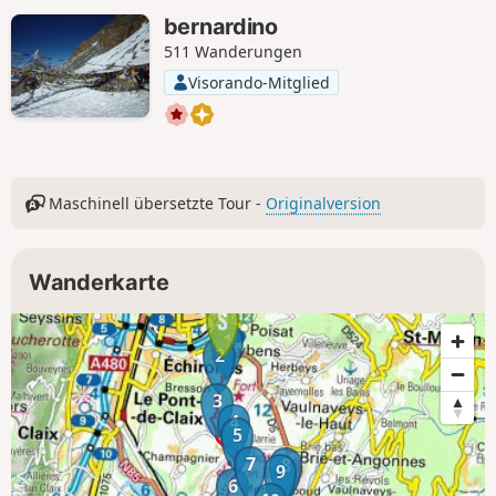
bernardino
511 Wanderungen
Visorando-Mitglied
Maschinell übersetzte Tour -
Originalversion
Wanderkarte
1
2
3
4
5
7
8
9
6