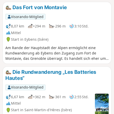
Das Fort von Montavie
Visorando-Mitglied
8,07 km
+294 m
-296 m
3:10 Std.
Mittel
Start in Eybens (Isère)
Am Rande der Hauptstadt der Alpen ermöglicht eine
Rundwanderung ab Eybens den Zugang zum Fort de
Montavie, das Grenoble überragt. Es handelt sich eher um
einen Spaziergang als um eine Wanderung, der jedoch
einen bemerkenswerten Blick auf die drei Gebirgsmassive
Die Rundwanderung „Les Batteries
bietet, die die Täler des Drac und der Isère umgeben:
Hautes“
Belledonne, Chartreuse und Vercors.
Visorando-Mitglied
6,67 km
+362 m
-361 m
2:55 Std.
Mittel
Start in Saint-Martin-d'Hères (Isère)