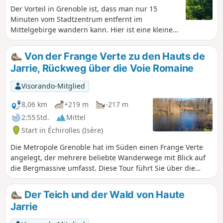
Der Vorteil in Grenoble ist, dass man nur 15
Minuten vom Stadtzentrum entfernt im
Mittelgebirge wandern kann. Hier ist eine kleine
Rundwanderung, um sich vor dem Frühling fit zu
machen, oder ein Familienausflug, um etwas
Von der Frange Verte zu den Hauts de
Höhe zu gewinnen und das Panorama zu
Jarrie, Rückweg über die Voie Romaine
genießen.
Visorando-Mitglied
8,06 km
+219 m
-217 m
2:55 Std.
Mittel
Start in Échirolles (Isère)
Die Metropole Grenoble hat im Süden einen Frange Verte
angelegt, der mehrere beliebte Wanderwege mit Blick auf
die Bergmassive umfasst. Diese Tour führt Sie über die
Frange Verte nach Échirolles, mit einem Aufstieg durch die
Combe de la Gouderie zum Étang de Jarrie-Le-Haut und
Der Teich und der Wald von Haute
dann hinunter über die Voie Romaine, die heute nicht mehr
Jarrie
existiert. Die Route ist als leicht eingestuft, auch wenn der
Aufstieg zur Gouderie manche abschrecken könnte.