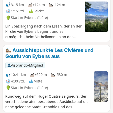
3,15 km
+124 m
-124 m
1:15 Std.
Leicht
Start in Eybens (Isère)
Ein Spaziergang nach dem Essen, der an der
Kirche von Eybens beginnt und es
ermöglicht, beim Vorbeikommen an der
Orientierungstafel des Belvédère du Sabot
den Großraum Grenoble zu entdecken.
Aussichtspunkte Les Civières und
Gourlu von Eybens aus
Visorando-Mitglied
10,41 km
+529 m
-530 m
4:30 Std.
Mittel
Start in Eybens (Isère)
Rundweg auf dem Hügel Quatre Seigneurs, der
verschiedene atemberaubende Ausblicke auf die
nahe gelegene Stadt Grenoble und das
Grésivaudan-Tal bietet.