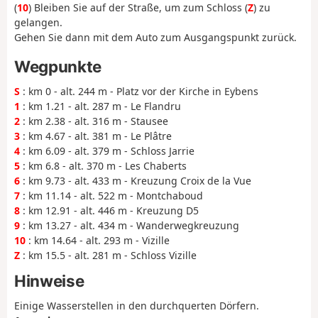
(
10
) Bleiben Sie auf der Straße, um zum Schloss (
Z
) zu
gelangen.
Gehen Sie dann mit dem Auto zum Ausgangspunkt zurück.
Wegpunkte
S
: km 0 - alt. 244 m - Platz vor der Kirche in Eybens
1
: km 1.21 - alt. 287 m - Le Flandru
2
: km 2.38 - alt. 316 m - Stausee
3
: km 4.67 - alt. 381 m - Le Plâtre
4
: km 6.09 - alt. 379 m - Schloss Jarrie
5
: km 6.8 - alt. 370 m - Les Chaberts
6
: km 9.73 - alt. 433 m - Kreuzung Croix de la Vue
7
: km 11.14 - alt. 522 m - Montchaboud
8
: km 12.91 - alt. 446 m - Kreuzung D5
9
: km 13.27 - alt. 434 m - Wanderwegkreuzung
10
: km 14.64 - alt. 293 m - Vizille
Z
: km 15.5 - alt. 281 m - Schloss Vizille
Hinweise
Einige Wasserstellen in den durchquerten Dörfern.