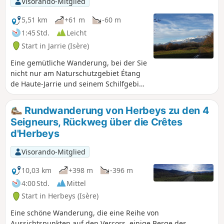
Visorando-Mitglied
Glücklicherweise ist er relativ kurz.
5,51 km
+61 m
-60 m
1:45 Std.
Leicht
Start in Jarrie (Isère)
Eine gemütliche Wanderung, bei der Sie
nicht nur am Naturschutzgebiet Étang
de Haute-Jarrie und seinem Schilfgebiet
entlangwandern, sondern auch die
wunderschöne Landschaft des Vercors
Rundwanderung von Herbeys zu den 4
und der Bergkette Belledonne
Seigneurs, Rückweg über die Crêtes
bewundern und durch den Wald von
d'Herbeys
Haute-Jarrie mit seinen Kastanien- und
Birkenbäumen spazieren können. Die
Visorando-Mitglied
Wanderung kann verlängert oder
verkürzt werden.
10,03 km
+398 m
-396 m
4:00 Std.
Mittel
Start in Herbeys (Isère)
Eine schöne Wanderung, die eine Reihe von
Aussichtspunkten auf den Vercors, einige Berge des