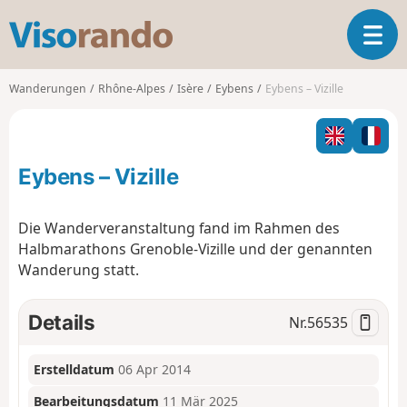
V
T
i
o
s
g
o
Wanderungen
Rhône-Alpes
Isère
Eybens
Eybens – Vizille
g
r
l
a
e
n
n
d
Eybens – Vizille
a
o
v
i
Die Wanderveranstaltung fand im Rahmen des
g
Halbmarathons Grenoble-Vizille und der genannten
a
Wanderung statt.
t
i
o
Details
Nr.
56535
n
Erstelldatum
06 Apr 2014
Bearbeitungsdatum
11 Mär 2025