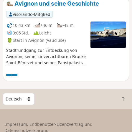
Avignon und seine Geschichte
Visorando-Mitglied
10,43 km
+46 m
-48 m
3:05 Std.
Leicht
Start in Avignon (Vaucluse)
Stadtrundgang zur Entdeckung von
Avignon, seiner unverzichtbaren Brücke
Saint-Bénezet und seines Papstpalasts,
aber auch aller weniger bekannten
historischen Denkmäler, die einen
Abstecher wert sind.
W
Z
ä
u
h
r
l
ü
e
Impressum, Endbenutzer-Lizenzvertrag und
c
e
Datenschutzerklärung