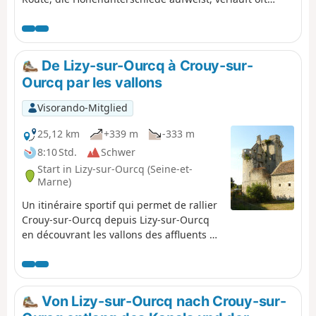
zwischen Feldern. Sie folgt dem Damm des
unterirdischen Aquädukts der Dhuys auf etwa 6 km, in
zwei Abschnitten.
De Lizy-sur-Ourcq à Crouy-sur-
Ourcq par les vallons
Visorando-Mitglied
25,12 km
+339 m
-333 m
8:10 Std.
Schwer
Start in Lizy-sur-Ourcq (Seine-et-
Marne)
Un itinéraire sportif qui permet de rallier
Crouy-sur-Ourcq depuis Lizy-sur-Ourcq
en découvrant les vallons des affluents de
la rive gauche de l'Ourcq tout en
traversant les villages qui les peuplent.
Von Lizy-sur-Ourcq nach Crouy-sur-