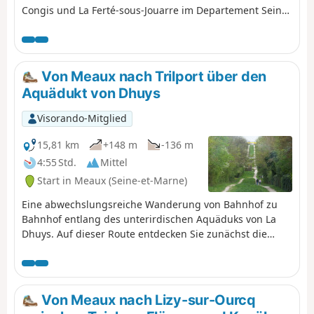
Congis und La Ferté-sous-Jouarre im Departement Seine-
et-Marne. Diese Etappe besteht aus einem Aufstieg
durch das Marne-Tal, das vom südlichen Plateau
(Ausläufer der Brie) aus entlanggewandert wird.
Außerdem folgt der GR® auf mehr als der Hälfte der
Von Meaux nach Trilport über den
Strecke dem Verlauf des Aquädukts von Dhuys, was
Aquädukt von Dhuys
einen ebenen und somit relativ einfachen Weg
garantiert.
Visorando-Mitglied
15,81 km
+148 m
-136 m
4:55 Std.
Mittel
Start in Meaux (Seine-et-Marne)
Eine abwechslungsreiche Wanderung von Bahnhof zu
Bahnhof entlang des unterirdischen Aquäduks von La
Dhuys. Auf dieser Route entdecken Sie zunächst die
Marne, bevor Sie auf Waldwegen durch hübsche Dörfer
wandern.
Von Meaux nach Lizy-sur-Ourcq