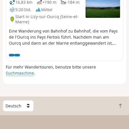
16,83 km
+190 m
-184 m
5:20 Std.
Mittel
Start in Lizy-sur-Ourcq (Seine-et-
Marne)
Eine Wanderung von Bahnhof zu Bahnhof, die vom Pays
de l'Ourcq ins Pays Fertois führt. Nachdem man am
Ourcq und dann an der Marne entlanggewandert ist,
steigt man an und kommt an den Kirchen von Tancrou
und Jaignes mit ihrem Polierstein vorbei. Anschließend
geht es entlang des Ru de Rutel, zwischen Feldern,
Für mehr Wandertouren, benutze bitte unsere
Wäldern und Obstgärten hinauf, bevor man durch den
Suchmaschine
.
Bois départemental de la Barre und seinen
Entdeckungspfad hinuntersteigt.
W
Z
ä
u
h
r
l
ü
e