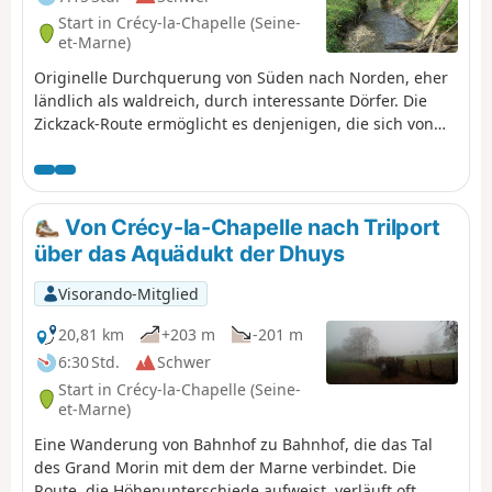
Start in Crécy-la-Chapelle (Seine-
et-Marne)
Originelle Durchquerung von Süden nach Norden, eher
ländlich als waldreich, durch interessante Dörfer. Die
Zickzack-Route ermöglicht es denjenigen, die sich von
der Entfernung einschüchtern lassen, die Strecke leicht
zu verkürzen: Ihnen würde empfohlen, von Punkt zu
Punkt zu gehen, wodurch sie alle Dörfer der Route
besuchen können und die Strecke weniger als 20 km
Von Crécy-la-Chapelle nach Trilport
lang ist. Nur der Abschnitt des Aquädukts würde dann
über das Aquädukt der Dhuys
ausgelassen werden.Start und Ziel sind mit dem Bus
vom RER-TGV-Bahnhof Chessy-Marne-la-Vallée oder mit
Visorando-Mitglied
dem Zug erreichbar.
20,81 km
+203 m
-201 m
6:30 Std.
Schwer
Start in Crécy-la-Chapelle (Seine-
et-Marne)
Eine Wanderung von Bahnhof zu Bahnhof, die das Tal
des Grand Morin mit dem der Marne verbindet. Die
Route, die Höhenunterschiede aufweist, verläuft oft