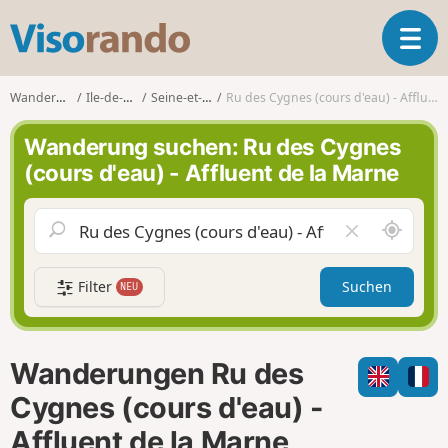
V
T
i
o
s
g
o
Wanderungen
Ile-de-France
Seine-et-Marne
Ru des Cygnes (cours d'eau) - Affluent de la Marne
g
r
l
a
Wanderung suchen: Ru des Cygnes
e
n
(cours d'eau) - Affluent de la Marne
n
d
a
o
v
S
F
i
c
e
g
h
l
a
Filter
Suchen
NEU
a
d
t
u
l
i
m
e
o
i
e
n
Wanderungen Ru des
c
r
h
e
Cygnes (cours d'eau) -
u
n
Affluent de la Marne
m