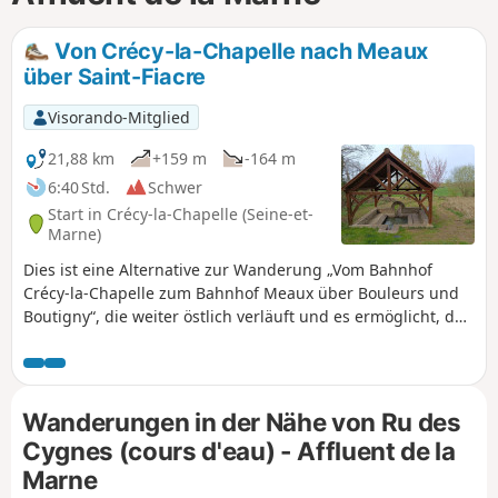
Von Crécy-la-Chapelle nach Meaux
über Saint-Fiacre
Visorando-Mitglied
21,88 km
+159 m
-164 m
6:40 Std.
Schwer
Start in Crécy-la-Chapelle (Seine-et-
Marne)
Dies ist eine Alternative zur Wanderung „Vom Bahnhof
Crécy-la-Chapelle zum Bahnhof Meaux über Bouleurs und
Boutigny“, die weiter östlich verläuft und es ermöglicht, das
interessante Dorf Saint-Fiacre (Kirche, Waschhaus,
Picknickplatz und Restaurant) zu besuchen sowie mehrere
benachbarte Ölfeldgebiete zu durchqueren. Das erste
Drittel führt vor allem durch Ackerland, wo die sanften
Wanderungen in der Nähe von Ru des
Hügel der Hochebene einen weiten Blick ermöglichen. Man
Cygnes (cours d'eau) - Affluent de la
durchquert auch die Dörfer Sancy und Vaucourtois mit
Marne
ihren jeweiligen Kirchen und Schlössern. Der zweite Teil ist