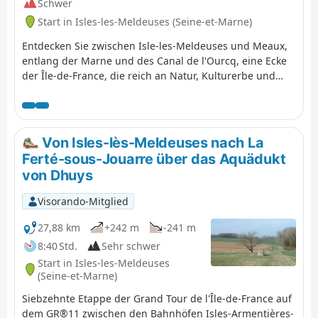
Schwer
Start in Isles-les-Meldeuses (Seine-et-Marne)
Entdecken Sie zwischen Isle-les-Meldeuses und Meaux,
entlang der Marne und des Canal de l'Ourcq, eine Ecke
der Île-de-France, die reich an Natur, Kulturerbe und
Symbolen ist. Schattige Wege, beruhigende Flüsse,
Naturschutzgebiet.
Von Isles-lès-Meldeuses nach La
Ferté-sous-Jouarre über das Aquädukt
von Dhuys
Visorando-Mitglied
27,88 km
+242 m
-241 m
8:40 Std.
Sehr schwer
Start in Isles-les-Meldeuses
(Seine-et-Marne)
Siebzehnte Etappe der Grand Tour de l'Île-de-France auf
dem GR®11 zwischen den Bahnhöfen Isles-Armentières-