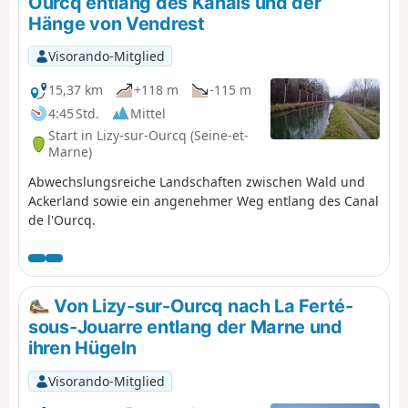
Ourcq entlang des Kanals und der
Hänge von Vendrest
Visorando-Mitglied
15,37 km
+118 m
-115 m
4:45 Std.
Mittel
Start in Lizy-sur-Ourcq (Seine-et-
Marne)
Abwechslungsreiche Landschaften zwischen Wald und
Ackerland sowie ein angenehmer Weg entlang des Canal
de l'Ourcq.
Von Lizy-sur-Ourcq nach La Ferté-
sous-Jouarre entlang der Marne und
ihren Hügeln
Visorando-Mitglied