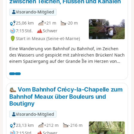
zwischen Teichen, Flüssen und Kanälen
Visorando-Mitglied
25,06 km
+21 m
-20 m
7:15 Std.
Schwer
Start in Meaux (Seine-et-Marne)
Eine Wanderung von Bahnhof zu Bahnhof, im Zeichen
des Wassers und gespickt mit zahlreichen Brücken! Nach
einem Spaziergang auf der Grande Île im Herzen von
Meaux führt der Weg zwischen den Teichen des
Naturparks Pâtis durch eine bezaubernde Landschaft.
Anschließend wechselt die Route zwischen langen
Abschnitten entlang des Canal de l'Ourcq und Passagen
Vom Bahnhof Crécy-la-Chapelle zum
im Unterholz am Ufer der Marne oder des Flusses Ourcq.
Bahnhof Meaux über Bouleurs und
Boutigny
Visorando-Mitglied
23,13 km
+212 m
-216 m
7:15 Std.
Schwer