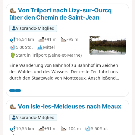
viel abwechslungsreicher: Man läuft auf einem Abschnitt
des Aquädukts von La Dhuys, entlang des Golfplatzes von
Von Trilport nach Lizy-sur-Ourcq
Meaux-Boutigny, durchquert die Wälder am Fuße des Bois
über den Chemin de Saint-Jean
le Comte, folgt der Marne und beendet die Tour mit einem
kurzen (oder je nach Lust und Laune auch längeren) Besuch
Visorando-Mitglied
der Altstadt von Meaux.
16,54 km
+91 m
-95 m
5:00 Std.
Mittel
Start in Trilport (Seine-et-Marne)
Eine Wanderung von Bahnhof zu Bahnhof im Zeichen
des Waldes und des Wassers. Der erste Teil führt uns
durch den Staatswald von Montceaux. Anschließend
wandern wir entlang der Marne, bevor wir auf ein
bewirtschaftetes Plateau hinaufsteigen. Der letzte Teil
verläuft entlang des Canal de l'Ourcq und führt uns zum
Zusammenfluss von Marne und Ourcq.
Von Isle-les-Meldeuses nach Meaux
Visorando-Mitglied
19,55 km
+91 m
-104 m
5:50 Std.