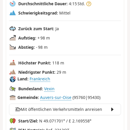
Durchschnittliche Dauer:
4:15 Std.
Schwierigkeitsgrad:
Mittel
Zurück zum Start:
Ja
Aufstieg:
+ 98 m
Abstieg:
- 98 m
Höchster Punkt:
118 m
Niedrigster Punkt:
29 m
Land:
Frankreich
Bundesland:
Vexin
Gemeinde:
Auvers-sur-Oise
(95760|95430)
Mit öffentlichen Verkehrsmitteln anreisen
Start/Ziel:
N 49.071701° / E 2.169558°