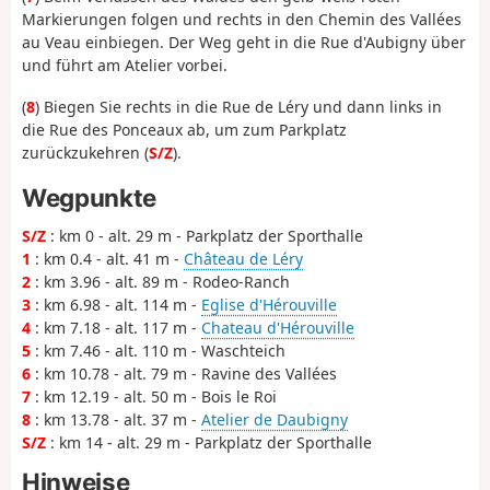
Markierungen folgen und rechts in den Chemin des Vallées
au Veau einbiegen. Der Weg geht in die Rue d'Aubigny über
und führt am Atelier vorbei.
(
8
) Biegen Sie rechts in die Rue de Léry und dann links in
die Rue des Ponceaux ab, um zum Parkplatz
zurückzukehren (
S/Z
).
Wegpunkte
S/Z
: km 0 - alt. 29 m - Parkplatz der Sporthalle
1
: km 0.4 - alt. 41 m -
Château de Léry
2
: km 3.96 - alt. 89 m - Rodeo-Ranch
3
: km 6.98 - alt. 114 m -
Eglise d'Hérouville
4
: km 7.18 - alt. 117 m -
Chateau d'Hérouville
5
: km 7.46 - alt. 110 m - Waschteich
6
: km 10.78 - alt. 79 m - Ravine des Vallées
7
: km 12.19 - alt. 50 m - Bois le Roi
8
: km 13.78 - alt. 37 m -
Atelier de Daubigny
S/Z
: km 14 - alt. 29 m - Parkplatz der Sporthalle
Hinweise