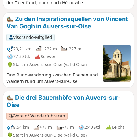
der Täler führt, dann nach Hérouville
hinaufsteigt und über die Felder Palous
und Chaponval zurück nach Auvers
Zu den Inspirationsquellen von Vincent
führt.
Van Gogh in Auvers-sur-Oise
Visorando-Mitglied
23,21 km
+222 m
-227 m
7:15 Std.
Schwer
Start in Auvers-sur-Oise (Val-d'Oise)
Eine Rundwanderung zwischen Ebenen und
Wäldern rund um Auvers-sur-Oise.
Die drei Bauernhöfe von Auvers-sur-
Oise
Verein/ Wanderführer/in
8,54 km
+77 m
-77 m
2:40 Std.
Leicht
Start in Auvers-sur-Oise (Val-d'Oise)