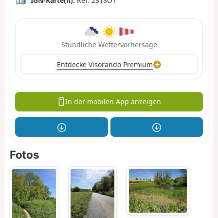
IGN-Karte(n):
Ref. 2313OT
Stündliche Wettervorhersage
Entdecke Visorando Premium
In der mobilen App anzeigen
Fotos