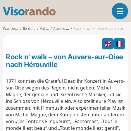
V
T
i
o
s
g
o
Wanderungen
Ile-de-France
Val-d'Oise
Auvers-sur-Oise
Rock n' walk – von Auvers-sur-Oise nach Hérouville
g
r
l
a
e
n
n
d
Rock n' walk – von Auvers-sur-Oise
a
o
v
nach Hérouville
i
g
1971 konnten die Grateful Dead ihr Konzert in Auvers-
a
sur-Oise wegen des Regens nicht geben. Michel
t
i
Magne, der geniale und exzentrische Musiker, lud sie
o
ins Schloss von Hérouville ein. Also stellt eure Playlist
n
zusammen, mit Filmmusik oder experimenteller Musik
von Michel Magne, dem Komponisten unter anderem
von „Les Tontons Flingueurs“, „Fantomas“, „Tout le
monde il est beau“ und „Tout le monde il est gentil“.