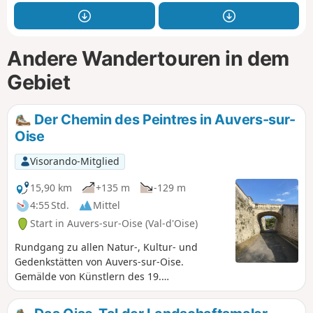
Andere Wandertouren in dem
Gebiet
Der Chemin des Peintres in Auvers-sur-
Oise
Visorando-Mitglied
15,90 km
+135 m
-129 m
4:55 Std.
Mittel
Start in Auvers-sur-Oise (Val-d'Oise)
Rundgang zu allen Natur-, Kultur- und
Gedenkstätten von Auvers-sur-Oise.
Gemälde von Künstlern des 19.
Jahrhunderts, illustriert durch „Le Chemin
des Peintres” (Der Weg der Maler).