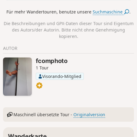
Getreidefeldern und dem grünen Tal des
Sausseron wechselt, sehr schnell deutlich. Der
Für mehr Wandertouren, benutze unsere
Suchmaschine
.
Hinweg verläuft bis nach Labbeville völlig offen.
Der Rückweg findet im Schatten statt, wenn
Die Beschreibungen und GPX-Daten dieser Tour sind Eigentum
man Nesles-la-Vallée und Valmondois
des Autors/der Autorin. Bitte nicht ohne Genehmigung
durchquert. Geschichtsinteressierte kommen
kopieren.
hier voll auf ihre Kosten: Es gibt Schlösser,
Mühlen, Kirchen und natürlich die alte
AUTOR
Eisenbahnstrecke zwischen Labbeville und
Valmondois.
fcomphoto
1 Tour
Visorando-Mitglied
Maschinell übersetzte Tour -
Originalversion
Wanderkarte