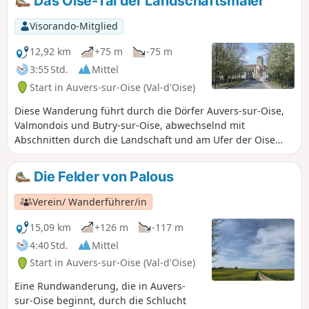
Das Oise-Tal der Landschaftsmaler
Visorando-Mitglied
12,92 km
+75 m
-75 m
3:55 Std.
Mittel
Start in Auvers-sur-Oise (Val-d'Oise)
Diese Wanderung führt durch die Dörfer Auvers-sur-Oise,
Valmondois und Butry-sur-Oise, abwechselnd mit
Abschnitten durch die Landschaft und am Ufer der Oise
entlang. All diese Orte lieferten den Landschaftsmalern,
insbesondere Dupré, Daubigny und Pissarro, den
Die Felder von Palous
Vorläufern der Impressionisten, vielfältige Motive für ihre
Bilder. Auch heute noch strahlt diese Region zu jeder
Verein/ Wanderführer/in
Jahreszeit viel Charme aus.
15,09 km
+126 m
-117 m
4:40 Std.
Mittel
Start in Auvers-sur-Oise (Val-d'Oise)
Eine Rundwanderung, die in Auvers-
sur-Oise beginnt, durch die Schlucht