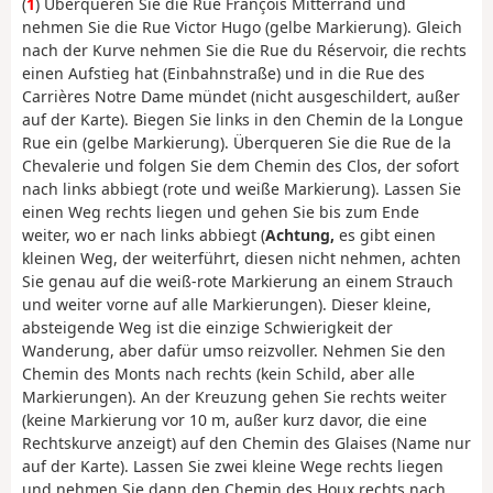
(
1
) Überqueren Sie die Rue François Mitterrand und
nehmen Sie die Rue Victor Hugo (gelbe Markierung). Gleich
nach der Kurve nehmen Sie die Rue du Réservoir, die rechts
einen Aufstieg hat (Einbahnstraße) und in die Rue des
Carrières Notre Dame mündet (nicht ausgeschildert, außer
auf der Karte). Biegen Sie links in den Chemin de la Longue
Rue ein (gelbe Markierung). Überqueren Sie die Rue de la
Chevalerie und folgen Sie dem Chemin des Clos, der sofort
nach links abbiegt (rote und weiße Markierung). Lassen Sie
einen Weg rechts liegen und gehen Sie bis zum Ende
weiter, wo er nach links abbiegt (
Achtung,
es gibt einen
kleinen Weg, der weiterführt, diesen nicht nehmen, achten
Sie genau auf die weiß-rote Markierung an einem Strauch
und weiter vorne auf alle Markierungen). Dieser kleine,
absteigende Weg ist die einzige Schwierigkeit der
Wanderung, aber dafür umso reizvoller. Nehmen Sie den
Chemin des Monts nach rechts (kein Schild, aber alle
Markierungen). An der Kreuzung gehen Sie rechts weiter
(keine Markierung vor 10 m, außer kurz davor, die eine
Rechtskurve anzeigt) auf den Chemin des Glaises (Name nur
auf der Karte). Lassen Sie zwei kleine Wege rechts liegen
und nehmen Sie dann den Chemin des Houx rechts nach