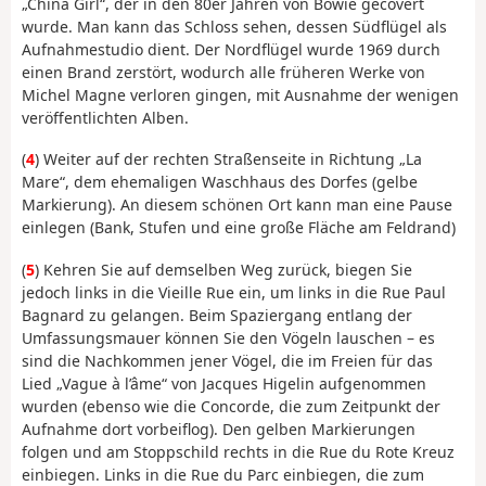
„China Girl“, der in den 80er Jahren von Bowie gecovert
wurde. Man kann das Schloss sehen, dessen Südflügel als
Aufnahmestudio dient. Der Nordflügel wurde 1969 durch
einen Brand zerstört, wodurch alle früheren Werke von
Michel Magne verloren gingen, mit Ausnahme der wenigen
veröffentlichten Alben.
(
4
) Weiter auf der rechten Straßenseite in Richtung „La
Mare“, dem ehemaligen Waschhaus des Dorfes (gelbe
Markierung). An diesem schönen Ort kann man eine Pause
einlegen (Bank, Stufen und eine große Fläche am Feldrand)
(
5
) Kehren Sie auf demselben Weg zurück, biegen Sie
jedoch links in die Vieille Rue ein, um links in die Rue Paul
Bagnard zu gelangen. Beim Spaziergang entlang der
Umfassungsmauer können Sie den Vögeln lauschen – es
sind die Nachkommen jener Vögel, die im Freien für das
Lied „Vague à l’âme“ von Jacques Higelin aufgenommen
wurden (ebenso wie die Concorde, die zum Zeitpunkt der
Aufnahme dort vorbeiflog). Den gelben Markierungen
folgen und am Stoppschild rechts in die Rue du Rote Kreuz
einbiegen. Links in die Rue du Parc einbiegen, die zum