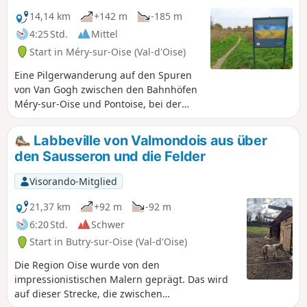
14,14 km
+142 m
-185 m
4:25 Std.
Mittel
Start in Méry-sur-Oise (Val-d'Oise)
Eine Pilgerwanderung auf den Spuren
von Van Gogh zwischen den Bahnhöfen
Méry-sur-Oise und Pontoise, bei der
man die wichtigsten Orte seines
Aufenthalts in Auvers besucht – auf
Labbeville von Valmondois aus über
einer Strecke, die mit schönen
den Sausseron und die Felder
Reproduktionen seiner Werke gesäumt
ist, darunter auch solche, die mitten auf
Visorando-Mitglied
dem Feld stehen. Nebenbei lohnt sich
ein Besuch im Museum des Château de
21,37 km
+92 m
-92 m
Lévy in Auvers-sur-Oise. Die relativ
6:20 Std.
Schwer
geradlinige Wanderung lässt sich für
Start in Butry-sur-Oise (Val-d'Oise)
besonders Neugierige durch einige
zusätzliche Ausflüge in die drei Städte
Die Region Oise wurde von den
entlang der Route bereichern.
impressionistischen Malern geprägt. Das wird
auf dieser Strecke, die zwischen