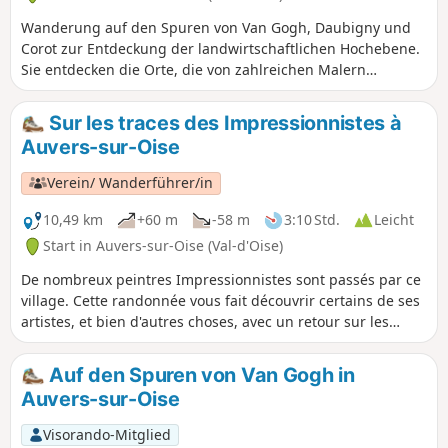
Wanderung auf den Spuren von Van Gogh, Daubigny und
Corot zur Entdeckung der landwirtschaftlichen Hochebene.
Sie entdecken die Orte, die von zahlreichen Malern
frequentiert wurden, und durchqueren die charmanten
Straßen von Auvers-sur-Oise. Die durchquerte Landschaft
Sur les traces des Impressionnistes à
inspirierte die Impressionisten und Expressionisten.
Auvers-sur-Oise
Verein/ Wanderführer/in
10,49 km
+60 m
-58 m
3:10 Std.
Leicht
Start in Auvers-sur-Oise (Val-d'Oise)
De nombreux peintres Impressionnistes sont passés par ce
village. Cette randonnée vous fait découvrir certains de ses
artistes, et bien d'autres choses, avec un retour sur les
bords de l'Oise. De quoi passer une bonne journée.
Auf den Spuren von Van Gogh in
Auvers-sur-Oise
Visorando-Mitglied