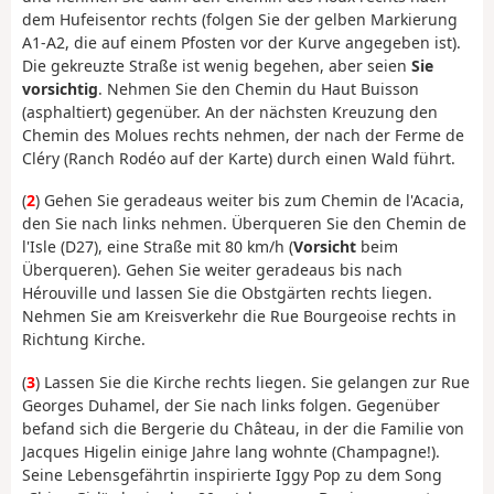
dem Hufeisentor rechts (folgen Sie der gelben Markierung
A1-A2, die auf einem Pfosten vor der Kurve angegeben ist).
Die gekreuzte Straße ist wenig begehen, aber seien
Sie
vorsichtig
. Nehmen Sie den Chemin du Haut Buisson
(asphaltiert) gegenüber. An der nächsten Kreuzung den
Chemin des Molues rechts nehmen, der nach der Ferme de
Cléry (Ranch Rodéo auf der Karte) durch einen Wald führt.
(
2
) Gehen Sie geradeaus weiter bis zum Chemin de l'Acacia,
den Sie nach links nehmen. Überqueren Sie den Chemin de
l'Isle (D27), eine Straße mit 80 km/h (
Vorsicht
beim
Überqueren). Gehen Sie weiter geradeaus bis nach
Hérouville und lassen Sie die Obstgärten rechts liegen.
Nehmen Sie am Kreisverkehr die Rue Bourgeoise rechts in
Richtung Kirche.
(
3
) Lassen Sie die Kirche rechts liegen. Sie gelangen zur Rue
Georges Duhamel, der Sie nach links folgen. Gegenüber
befand sich die Bergerie du Château, in der die Familie von
Jacques Higelin einige Jahre lang wohnte (Champagne!).
Seine Lebensgefährtin inspirierte Iggy Pop zu dem Song