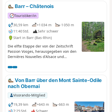
Barr – Châtenois
Touristiker/in
30,59 km
+1 034 m
-1 050 m
11:40 Std.
Sehr schwer
Start in Barr (Bas-Rhin)
Die elfte Etappe der von der Zeitschrift
Passion Vosges, herausgegeben von den
Dernières Nouvelles d'Alsace und
L'Alsace, vorgeschlagenen Durchquerung
der Vogesen ist zugleich eine der
längsten der Reise. Sie beginnt in den
Weinbergen und führt Sie durch die
Von Barr über den Mont Sainte-Odile
Wälder des Vorgebirges über den
nach Obernai
Ungersberg-Pass, bevor Sie die kleine
Stadt Châtenois mit ihren Stadtmauern
Visorando-Mitglied
erreichen. Einen Bericht über diese elfte
Etappe von Olivier Terrenère finden Sie in
19,39 km
+643 m
-663 m
„Passion Vosges“.
7:25 Std.
Schwer