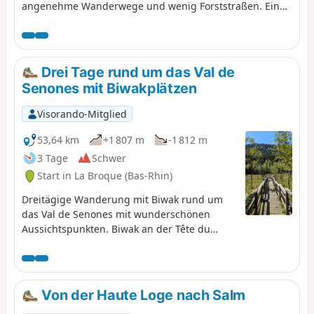
angenehme Wanderwege und wenig Forststraßen. Ein
steiler Aufstieg am Ende des Tages erklärt die
Einstufung „schwierig”.
Drei Tage rund um das Val de
Senones mit Biwakplätzen
Visorando-Mitglied
53,64 km
+1 807 m
-1 812 m
3 Tage
Schwer
Start in La Broque (Bas-Rhin)
Dreitägige Wanderung mit Biwak rund um
das Val de Senones mit wunderschönen
Aussichtspunkten. Biwak an der Tête du
Coquin und an der Haute Loge.
Von der Haute Loge nach Salm