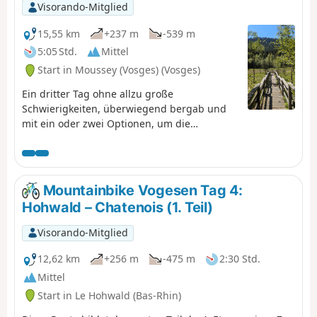
Visorando-Mitglied
15,55 km
+237 m
-539 m
5:05 Std.
Mittel
Start in Moussey (Vosges) (Vosges)
Ein dritter Tag ohne allzu große
Schwierigkeiten, überwiegend bergab und
mit ein oder zwei Optionen, um die
Rückfahrt bei Bedarf zu verkürzen.
Mountainbike Vogesen Tag 4:
Hohwald – Chatenois (1. Teil)
Visorando-Mitglied
12,62 km
+256 m
-475 m
2:30 Std.
Mittel
Start in Le Hohwald (Bas-Rhin)