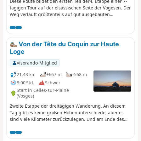
Diese Route bildet den ersten Teil der4. Etappe einer 7-
tägigen Tour auf der elsässischen Seite der Vogesen. Der
Weg verläuft größtenteils auf gut ausgebauten
Waldwegen. Die Wegmarkierungen sind ausgezeichnet
und bestehen aus Schildern mit einem orangefarbenen
oder roten Mountainbike-Logo und der Aufschrift TMV
(Traversée du Massif Vosgien).
Von der Tête du Coquin zur Haute
Loge
Visorando-Mitglied
21,43 km
+667 m
-568 m
8:00 Std.
Schwer
Start in Celles-sur-Plaine
(Vosges)
Zweite Etappe der dreitägigen Wanderung. An diesem
Tag gibt es keine großen Höhenunterschiede, aber es
sind viele Kilometer zurückzulegen. Und am Ende des
Tages erwartet Sie ein herrliches Panorama von den
Stoppelfeldern aus, das die Mühe wert ist.