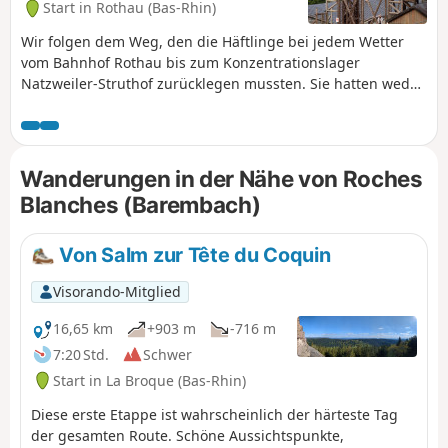
Start in Rothau (Bas-Rhin)
Wir folgen dem Weg, den die Häftlinge bei jedem Wetter
vom Bahnhof Rothau bis zum Konzentrationslager
Natzweiler-Struthof zurücklegen mussten. Sie hatten weder
Wanderschuhe noch Stöcke, um diesen Berg zu erklimmen.
Wanderungen in der Nähe von Roches
Blanches (Barembach)
Von Salm zur Tête du Coquin
Visorando-Mitglied
16,65 km
+903 m
-716 m
7:20 Std.
Schwer
Start in La Broque (Bas-Rhin)
Diese erste Etappe ist wahrscheinlich der härteste Tag
der gesamten Route. Schöne Aussichtspunkte,