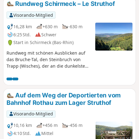
Rundweg Schirmeck – Le Struthof
Visorando-Mitglied
16,28 km
+630 m
-630 m
6:25 Std.
Schwer
Start in Schirmeck (Bas-Rhin)
Rundweg mit schönen Ausblicken auf
das Bruche-Tal, den Steinbruch von
Trapp (Wisches), der an die dunkelste
Geschichte unserer Zeit erinnert, von
Schirmeck bis zum Struthof.
Auf dem Weg der Deportierten vom
Bahnhof Rothau zum Lager Struthof
Visorando-Mitglied
10,16 km
+456 m
-456 m
4:10 Std.
Mittel