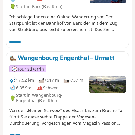
Start in Barr (Bas-Rhin)
Ich schlage Ihnen eine Online-Wanderung vor. Der
Startpunkt ist der Bahnhof von Barr, der mit dem Zug
von Straßburg aus leicht zu erreichen ist. Das Ziel
befindet sich am Bahnhof von Obernai, von wo aus Sie
recht einfach einen Zug zurück nach Straßburg nehmen
können; unter der Woche fährt stündlich einer. Auf der
Strecke entdecken Sie die Dörfer Barr, Saint-Nabor,
Wangenbourg Engenthal – Urmatt
Bernardswiller und die Stadt Obernai, wobei Sie
zunächst durch die Weinberge und dann durch den
Touristiker/in
Wald auf den Höhen des Mont Sainte-Odile führen. Sie
können die Ruinen der imposanten Burg Landsberg (12.
17,92 km
+517 m
-737 m
Jahrhundert) bewundern. Sie können die Abtei
6:35 Std.
Schwer
Hohenbourg besichtigen, die im Jahr 680 von der
Start in Wangenbourg-
Heiligen Odilia, der Schutzpatronin des Elsass,
Engenthal (Bas-Rhin)
gegründet wurde, und die Ruinen der Abtei
Von der „kleinen Schweiz“ des Elsass bis zum Bruche-Tal
Niedermünster im Tal bewundern. Viel Spaß beim
führt Sie diese siebte Etappe der Vogesen-
Entdecken!
Durchquerung, vorgeschlagen vom Magazin Passion
Vosges, herausgegeben von DNA und L'Alsace, durch die