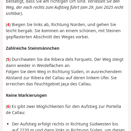
bestätigt, dass Sie am richtigen Ort sind.
Verlassen Sie den
Weg, der nach rechts zum Aufstieg führt (am 29. Juni 2025 nicht
sichtbar)
.
(
4
) Biegen Sie links ab, Richtung Norden, und gehen Sie
leicht bergab. Sie kommen an einem schönen, mit Steinen
gepflasterten Abschnitt des Weges vorbei.
Zahlreiche Steinmännchen
(
5
) Durchwaten Sie die Ribera dels Forquets. Der Weg steigt
dann wieder in Weideflächen an.
Folgen Sie dem Weg in Richtung Süden, in ausreichendem
Abstand zur Ribera del Callau auf deren linkem Ufer. Sie
erreichen das Feuchtgebiet Jaça des Callau.
Keine Markierungen
(
6
) Es gibt zwei Möglichkeiten für den Aufstieg zur Portella
de Callau:
Der Aufstieg erfolgt rechts in Richtung Südwesten bis
auf 2220 m und dann links in Richtung Süden, um dieses