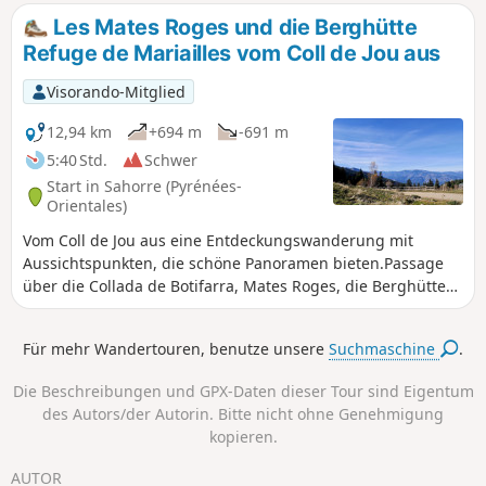
Strecke ist abwechslungsreich und
Les Mates Roges und die Berghütte
bietet beim Überqueren der Pässe
Refuge de Mariailles vom Coll de Jou aus
herrliche Ausblicke.
Visorando-Mitglied
12,94 km
+694 m
-691 m
5:40 Std.
Schwer
Start in Sahorre (Pyrénées-
Orientales)
Vom Coll de Jou aus eine Entdeckungswanderung mit
Aussichtspunkten, die schöne Panoramen bieten.Passage
über die Collada de Botifarra, Mates Roges, die Berghütte
von Mariailles, den Coll del Cavall Mort und den Coll de
Creu.Dies ist eine viel angenehmere Art, zur Berghütte von
Für mehr Wandertouren, benutze unsere
Suchmaschine
.
Mariailles zu gelangen, um dort eventuell zu
übernachten.Diese Route ist markiert und stellt keine
Die Beschreibungen und GPX-Daten dieser Tour sind Eigentum
Schwierigkeit dar, abgesehen vom starken Gefälle zwischen
des Autors/der Autorin. Bitte nicht ohne Genehmigung
den Punkten (2), (3) und (4).
kopieren.
AUTOR