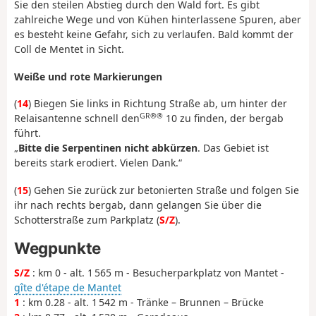
Sie den steilen Abstieg durch den Wald fort. Es gibt
zahlreiche Wege und von Kühen hinterlassene Spuren, aber
es besteht keine Gefahr, sich zu verlaufen. Bald kommt der
Coll de Mentet in Sicht.
Weiße und rote Markierungen
(
14
) Biegen Sie links in Richtung Straße ab, um hinter der
GR®®
Relaisantenne schnell den
10 zu finden, der bergab
führt.
„
Bitte die Serpentinen nicht abkürzen
. Das Gebiet ist
bereits stark erodiert. Vielen Dank.“
(
15
) Gehen Sie zurück zur betonierten Straße und folgen Sie
ihr nach rechts bergab, dann gelangen Sie über die
Schotterstraße zum Parkplatz (
S/Z
).
Wegpunkte
S/Z
: km 0 - alt. 1 565 m - Besucherparkplatz von Mantet -
gîte d'étape de Mantet
1
: km 0.28 - alt. 1 542 m - Tränke – Brunnen – Brücke