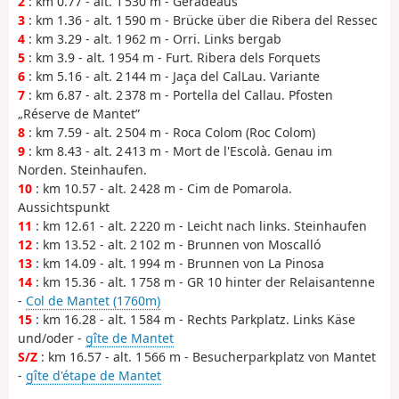
2
: km 0.77 - alt. 1 530 m - Geradeaus
3
: km 1.36 - alt. 1 590 m - Brücke über die Ribera del Ressec
4
: km 3.29 - alt. 1 962 m - Orri. Links bergab
5
: km 3.9 - alt. 1 954 m - Furt. Ribera dels Forquets
6
: km 5.16 - alt. 2 144 m - Jaça del CalLau. Variante
7
: km 6.87 - alt. 2 378 m - Portella del Callau. Pfosten
„Réserve de Mantet”
8
: km 7.59 - alt. 2 504 m - Roca Colom (Roc Colom)
9
: km 8.43 - alt. 2 413 m - Mort de l'Escolà. Genau im
Norden. Steinhaufen.
10
: km 10.57 - alt. 2 428 m - Cim de Pomarola.
Aussichtspunkt
11
: km 12.61 - alt. 2 220 m - Leicht nach links. Steinhaufen
12
: km 13.52 - alt. 2 102 m - Brunnen von Moscalló
13
: km 14.09 - alt. 1 994 m - Brunnen von La Pinosa
14
: km 15.36 - alt. 1 758 m - GR 10 hinter der Relaisantenne
-
Col de Mantet (1760m)
15
: km 16.28 - alt. 1 584 m - Rechts Parkplatz. Links Käse
und/oder -
gîte de Mantet
S/Z
: km 16.57 - alt. 1 566 m - Besucherparkplatz von Mantet
-
gîte d'étape de Mantet