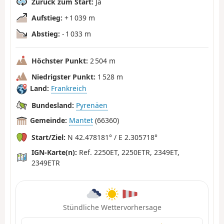
Zurück zum Start:
Ja
Aufstieg:
+ 1 039 m
Abstieg:
- 1 033 m
Höchster Punkt:
2 504 m
Niedrigster Punkt:
1 528 m
Land:
Frankreich
Bundesland:
Pyrenäen
Gemeinde:
Mantet
(66360)
Start/Ziel:
N 42.478181° / E 2.305718°
IGN-Karte(n):
Ref. 2250ET, 2250ETR, 2349ET,
2349ETR
Stündliche Wettervorhersage