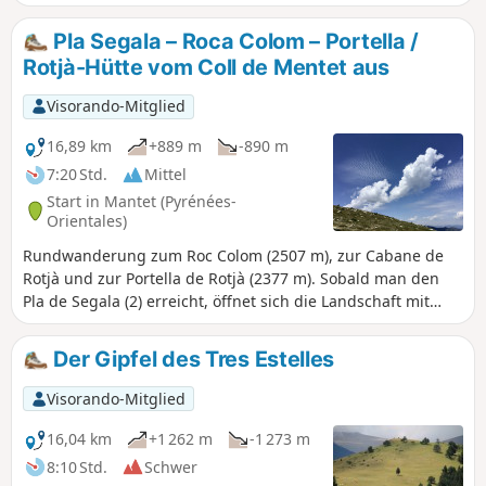
Pla Segala – Roca Colom – Portella /
Rotjà-Hütte vom Coll de Mentet aus
Visorando-Mitglied
16,89 km
+889 m
-890 m
7:20 Std.
Mittel
Start in Mantet (Pyrénées-
Orientales)
Rundwanderung zum Roc Colom (2507 m), zur Cabane de
Rotjà und zur Portella de Rotjà (2377 m). Sobald man den
Pla de Segala (2) erreicht, öffnet sich die Landschaft mit
einem 360°-Panorama.Diese Wanderung sollte bei
schlechtem Wetter, insbesondere bei Nebel, vermieden
Der Gipfel des Tres Estelles
werden, es sei denn, man verfügt über die GPX-Route.
Sobald man den Wald verlässt, verläuft die Wanderung
Visorando-Mitglied
offen und ist allen Winden ausgesetzt. Zu jeder Jahreszeit
ist eine entsprechende Ausrüstung erforderlich. *
16,04 km
+1 262 m
-1 273 m
8:10 Std.
Schwer