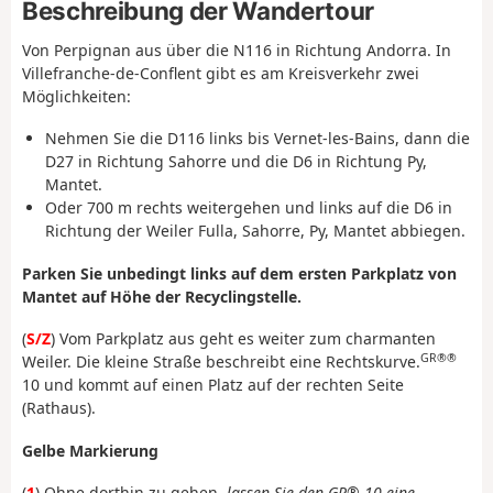
Beschreibung der Wandertour
Von Perpignan aus über die N116 in Richtung Andorra. In
Villefranche-de-Conflent gibt es am Kreisverkehr zwei
Möglichkeiten:
Nehmen Sie die D116 links bis Vernet-les-Bains, dann die
D27 in Richtung Sahorre und die D6 in Richtung Py,
Mantet.
Oder 700 m rechts weitergehen und links auf die D6 in
Richtung der Weiler Fulla, Sahorre, Py, Mantet abbiegen.
Parken Sie unbedingt links auf dem ersten Parkplatz von
Mantet auf Höhe der Recyclingstelle.
(
S/Z
) Vom Parkplatz aus geht es weiter zum charmanten
GR®®
Weiler. Die kleine Straße beschreibt eine Rechtskurve.
10 und kommt auf einen Platz auf der rechten Seite
(Rathaus).
Gelbe Markierung
(
1
) Ohne dorthin zu gehen,
lassen Sie den GR® 10 eine