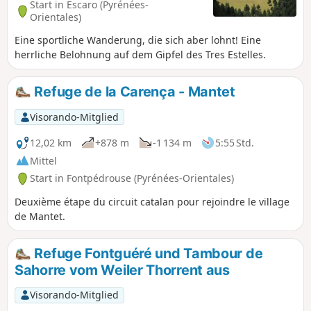
Start in Escaro (Pyrénées-
Orientales)
Eine sportliche Wanderung, die sich aber lohnt! Eine
herrliche Belohnung auf dem Gipfel des Tres Estelles.
Refuge de la Carença - Mantet
Visorando-Mitglied
12,02 km
+878 m
-1 134 m
5:55 Std.
Mittel
Start in Fontpédrouse (Pyrénées-Orientales)
Deuxième étape du circuit catalan pour rejoindre le village
de Mantet.
Refuge Fontguéré und Tambour de
Sahorre vom Weiler Thorrent aus
Visorando-Mitglied