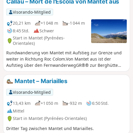
Callau – Mort de l'Escolà von Mantet aus
Visorando-Mitglied
20,21 km
+1 048 m
-1 044 m
8:45 Std.
Schwer
Start in Mantet (Pyrénées-
Orientales)
Rundwanderung von Mantet mit Aufstieg zur Grenze und
weiter in Richtung Roc Colom.Von Mantet aus ist der
Aufstieg über den FernwanderwegGR®® zur Berghütte
Refuge de l'Almany kein Problem.Die einzige Schwierigkeit
ist der steile Aufstieg zur Portella de Mantet. Die
Mantet – Mariailles
Anstrengung wird oben belohnt.Der Weg zum Pla de Segala
ist einfach und schön, mit herrlichen 360°-Aussichten.Die
Visorando-Mitglied
Wanderung kann aufgrund ihrer Länge und Dauer von
manchen als sehr schwierig eingestuft werden.
13,43 km
+1 050 m
-932 m
6:50 Std.
Mittel
Start in Mantet (Pyrénées-Orientales)
Dritter Tag zwischen Mantet und Mariailles.