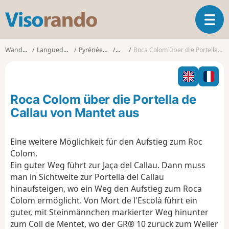
V
T
i
o
s
g
o
Wanderungen
Languedoc-Roussillon
Pyrénées-Orientales
Mantet
Roca Colom über die Portella de Callau von Mantet aus
g
r
l
a
e
n
n
d
Roca Colom über die Portella de
a
o
v
Callau von Mantet aus
i
g
Eine weitere Möglichkeit für den Aufstieg zum Roc
a
Colom.
t
i
Ein guter Weg führt zur Jaça del Callau. Dann muss
o
man in Sichtweite zur Portella del Callau
n
hinaufsteigen, wo ein Weg den Aufstieg zum Roca
Colom ermöglicht. Von Mort de l'Escolà führt ein
guter, mit Steinmännchen markierter Weg hinunter
zum Coll de Mentet, wo der GR® 10 zurück zum Weiler