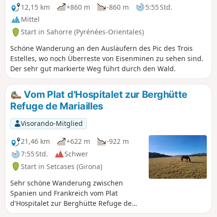
12,15 km
+860 m
-860 m
5:55 Std.
Mittel
Start in Sahorre (Pyrénées-Orientales)
Schöne Wanderung an den Ausläufern des Pic des Trois
Estelles, wo noch Überreste von Eisenminen zu sehen sind.
Der sehr gut markierte Weg führt durch den Wald.
Vom Plat d'Hospitalet zur Berghütte
Refuge de Mariailles
Visorando-Mitglied
21,46 km
+622 m
-922 m
7:55 Std.
Schwer
Start in Setcases (Girona)
Sehr schöne Wanderung zwischen
Spanien und Frankreich vom Plat
d'Hospitalet zur Berghütte Refuge de
Mariailles am Fuße des Canigou. Die