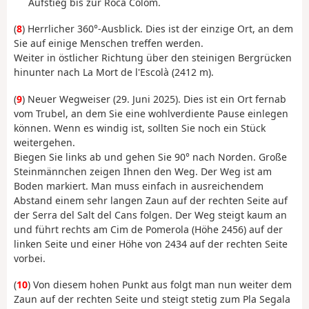
Aufstieg bis zur Roca Colom.
(
8
) Herrlicher 360°-Ausblick. Dies ist der einzige Ort, an dem
Sie auf einige Menschen treffen werden.
Weiter in östlicher Richtung über den steinigen Bergrücken
hinunter nach La Mort de l'Escolà (2412 m).
(
9
) Neuer Wegweiser (29. Juni 2025). Dies ist ein Ort fernab
vom Trubel, an dem Sie eine wohlverdiente Pause einlegen
können. Wenn es windig ist, sollten Sie noch ein Stück
weitergehen.
Biegen Sie links ab und gehen Sie 90° nach Norden. Große
Steinmännchen zeigen Ihnen den Weg. Der Weg ist am
Boden markiert. Man muss einfach in ausreichendem
Abstand einem sehr langen Zaun auf der rechten Seite auf
der Serra del Salt del Cans folgen. Der Weg steigt kaum an
und führt rechts am Cim de Pomerola (Höhe 2456) auf der
linken Seite und einer Höhe von 2434 auf der rechten Seite
vorbei.
(
10
) Von diesem hohen Punkt aus folgt man nun weiter dem
Zaun auf der rechten Seite und steigt stetig zum Pla Segala