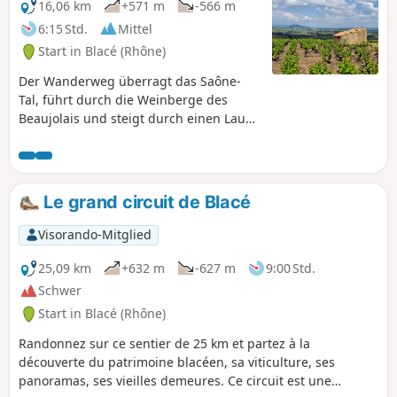
16,06 km
+571 m
-566 m
6:15 Std.
Mittel
Start in Blacé (Rhône)
Der Wanderweg überragt das Saône-
Tal, führt durch die Weinberge des
Beaujolais und steigt durch einen Laub-
und Nadelwald zum Col du Failly hinauf.
Bei einer Pause an der Kapelle Saint-
Bonnet können Sie die Schönheit des
Panoramas über das Saône-Tal und das
Le grand circuit de Blacé
Beaujolais bewundern.
Visorando-Mitglied
25,09 km
+632 m
-627 m
9:00 Std.
Schwer
Start in Blacé (Rhône)
Randonnez sur ce sentier de 25 km et partez à la
découverte du patrimoine blacéen, sa viticulture, ses
panoramas, ses vieilles demeures. Ce circuit est une