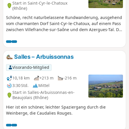
Start in Saint-Cyr-le-Chatoux
(Rhône)
Schöne, recht naturbelassene Rundwanderung, ausgehend
vom charmanten Dorf Saint-Cyr-le-Chatoux, auf einem Pass
zwischen Villefranche-sur-Saône und dem Azergues-Tal. Die
Wege verlaufen hauptsächlich durch den Wald und bieten
viel Schatten. Tapetenwechsel garantiert. Schöne freie
Aussicht von den Heiden auf dem Gipfel des Bois des
Allemands.
Salles – Arbuissonnas
Visorando-Mitglied
10,18 km
+213 m
-216 m
3:30 Std.
Mittel
Start in Salles-Arbuissonnas-en-
Beaujolais (Rhône)
Hier ist ein schöner, leichter Spaziergang durch die
Weinberge, die Caudalies Rouges.