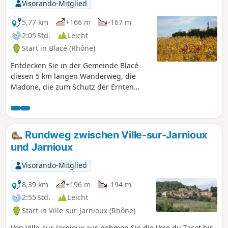
Visorando-Mitglied
5,77 km
+166 m
-167 m
2:05 Std.
Leicht
Start in Blacé (Rhône)
Entdecken Sie in der Gemeinde Blacé
diesen 5 km langen Wanderweg, die
Madone, die zum Schutz der Ernten
errichtet wurde, und genießen Sie den
Aussichtstisch, der einen Panoramablick
auf die Monts du Lyonnais an der
Grenze zum Burgund und bei klarem
Rundweg zwischen Ville-sur-Jarnioux
Wetter sogar auf den Mont Blanc bietet.
und Jarnioux
Visorando-Mitglied
8,39 km
+196 m
-194 m
2:55 Std.
Leicht
Start in Ville-sur-Jarnioux (Rhône)
Von Ville-sur-Jarnioux aus nehmen Sie die Voie du Tacot bis