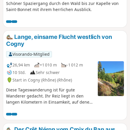
Schöner Spaziergang durch den Wald bis zur Kapelle von
Saint-Bonnet mit ihrem herrlichen Ausblick.
Lange, einsame Flucht westlich von
Cogny
Visorando-Mitglied
26,94 km
+1 010 m
-1 012 m
10 Std.
Sehr schwer
Start in Cogny (Rhône) (Rhône)
Diese Tageswanderung ist für gute
Wanderer gedacht. Ihr Reiz liegt in den
langen Kilometern in Einsamkeit, auf denen
der Wanderer zu sich selbst finden kann,
während er seine Sinne schärft, indem er
den verschiedenen Geräuschen der Natur
lauscht und die grandiosen Landschaften
Der Crêt Néron vom Croix du Ban aus