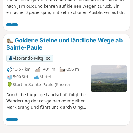
nach Jarnioux und kehren auf kleinen Wegen zurück. Ein
einfacher Spaziergang mit sehr schönen Ausblicken auf die
beiden Dörfer.
Goldene Steine und ländliche Wege ab
Sainte-Paule
Visorando-Mitglied
13,57 km
+401 m
-396 m
5:00 Std.
Mittel
Start in Sainte-Paule (Rhône)
Durch die hügelige Landschaft folgt die
Wanderung der rot-gelben oder gelben
Markierung und führt uns durch Oingt,
ein hübsches mittelalterliches Dorf aus
goldenem Stein mit einer romanischen
Kirche und zahlreichen
Kunsthandwerksgeschäften. Die