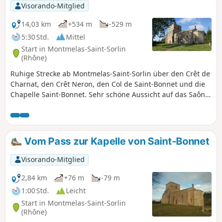
Visorando-Mitglied
14,03 km
+534 m
-529 m
5:30 Std.
Mittel
Start in Montmelas-Saint-Sorlin
(Rhône)
Ruhige Strecke ab Montmelas-Saint-Sorlin über den Crêt de
Charnat, den Crêt Neron, den Col de Saint-Bonnet und die
Chapelle Saint-Bonnet. Sehr schöne Aussicht auf das Saône-
Tal und die Alpenkette.
Vom Pass zur Kapelle von Saint-Bonnet
Visorando-Mitglied
2,84 km
+76 m
-79 m
1:00 Std.
Leicht
Start in Montmelas-Saint-Sorlin
(Rhône)