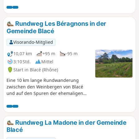
synthèse des trois autres circuits de la commune de Blacé
et reprend en partie ces derniers (la Madone 5 km, les
Béragnons 10 km et les Têtières 16 km).
Rundweg Les Béragnons in der
Gemeinde Blacé
Visorando-Mitglied
10,07 km
+95 m
-95 m
3:10 Std.
Mittel
Start in Blacé (Rhône)
Eine 10 km lange Rundwanderung
zwischen den Weinbergen von Blacé
und auf den Spuren der ehemaligen
Voie du Tacot, vorbei am Dorf Saint-
Julien und in der Nähe des Musée
Claude Bernard.
Rundweg La Madone in der Gemeinde
Blacé