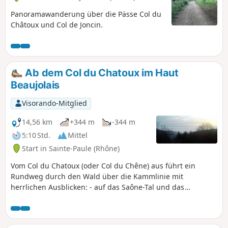
Panoramawanderung über die Pässe Col du
Châtoux und Col de Joncin.
Ab dem Col du Chatoux im Haut
Beaujolais
Visorando-Mitglied
14,56 km
+344 m
-344 m
5:10 Std.
Mittel
Start in Sainte-Paule (Rhône)
Vom Col du Chatoux (oder Col du Chêne) aus führt ein
Rundweg durch den Wald über die Kammlinie mit
herrlichen Ausblicken: - auf das Saône-Tal und das
Beaujolais im Osten, - auf das Tal des Azergues im Westen.