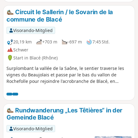
Circuit le Sallerin / le Sovarin de la
commune de Blacé
Visorando-Mitglied
20,19 km
+703 m
-697 m
7:45 Std.
Schwer
Start in Blacé (Rhône)
Surplombant la vallée de la Saône, le sentier traverse les
vignes du Beaujolais et passe par le bas du vallon de
Rochefolle pour rejoindre l'acrobranche de Blacé, en
traversant le ruisseau le Sallerin / le Sovarin et traverse une
forêt de feuillus et de résineux. Une pause à la Chapelle de
Saint-Bonnet révélera la beauté du panorama sur le Val de
Saône et le Beaujolais.
Rundwanderung „Les Têtières“ in der
Gemeinde Blacé
Visorando-Mitglied