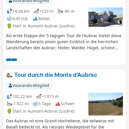
Visorando-Mitglied
klein fühlen.
14,26 km
+233 m
-86 m
4:45 Std.
Mittel
Start in Aumont-Aubrac (Lozère)
Als erste Etappe der 5-tägigen Tour de l'Aubrac bietet diese
Wanderung bereits einen guten Einblick in die herrlichen
Landschaften des Aubrac: Felder, Wälder, Hügel, schöne
Häuser aus Granitstein, Kreuze an fast jeder Wegkreuzung
und natürlich die stolzen Aubrac-Kühe.
Tour durch die Monts d'Aubrac
Visorando-Mitglied
102,22 km
+1 815 m
-1 822 m
5 Tage
Schwer
Start in Aumont-Aubrac (Lozère)
Das Aubrac ist eine Granit-Hochebene, die teilweise mit
Basalt bedeckt ist. Als riesiges Weidegebiet für die