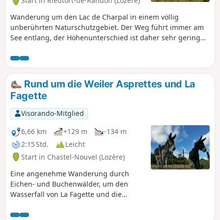
Start in Rieutort-de-Randon (Lozère)
Wanderung um den Lac de Charpal in einem völlig
unberührten Naturschutzgebiet. Der Weg führt immer am
See entlang, der Höhenunterschied ist daher sehr gering
und die Strecke leicht zu bewältigen. Ein großer Teil der
Strecke verläuft durch Unterholz, ideal bei starker Hitze im
Sommer.
Rund um die Weiler Asprettes und La
Fagette
Visorando-Mitglied
6,66 km
+129 m
-134 m
2:15 Std.
Leicht
Start in Chastel-Nouvel (Lozère)
Eine angenehme Wanderung durch
Eichen- und Buchenwälder, um den
Wasserfall von La Fagette und die
Weiler Asprettes und La Fagette mit
ihren prächtigen Granithäusern und