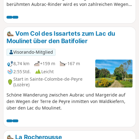
berühmten Aubrac-Rinder wird es von zahlreichen Wegen
durchzogen, von denen der bekannteste der Jakobsweg, die
Via Podensis, ist, die in Le Puy-en-Velay beginnt. Diese
kleine fünftägige Tour durch die Monts d'Aubrac ermöglicht
es, die südliche Hälfte zu entdecken, vorbei an
Vom Col des Issartets zum Lac du
symbolträchtigen Orten wie Aumont-Aubrac, Prinsuéjols,
Moulinet über den Batifolier
Les Rajas, Saint-Chely-d'Aubrac, Aubrac und Nasbinals.
Visorando-Mitglied
8,74 km
+159 m
-167 m
2:55 Std.
Leicht
Start in Sainte-Colombe-de-Peyre
(Lozère)
Schöne Wanderung zwischen Aubrac und Margeride auf
den Wegen der Terre de Peyre inmitten von Waldkiefern,
über den Lac du Moulinet.
La Rocherousse