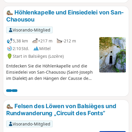
alten Backöfen zu entdecken.
Höhlenkapelle und Einsiedelei von San-
Chaousou
Visorando-Mitglied
5,38 km
+217 m
-212 m
2:10 Std.
Mittel
Start in Balsièges (Lozère)
Entdecken Sie die Höhlenkapelle und die
Einsiedelei von San-Chaousou (Saint-Joseph
im Dialekt) an den Hängen der Causse de
Changefège.
Felsen des Löwen von Balsièges und
Rundwanderung „Circuit des Fonts”
Visorando-Mitglied