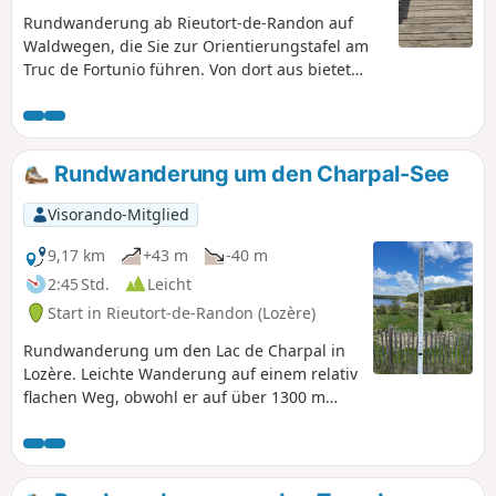
Rundwanderung ab Rieutort-de-Randon auf
Waldwegen, die Sie zur Orientierungstafel am
Truc de Fortunio führen. Von dort aus bietet
sich ein 360°-Panorama (Blick auf das Aubrac,
die Lozère, den Charpal-See usw.).
Anschließend steigen Sie zum Staudamm von
Charpal hinab, bevor Sie entlang der Colagne
Rundwanderung um den Charpal-See
zurück zu Ihrem Ausgangspunkt wandern.
Visorando-Mitglied
9,17 km
+43 m
-40 m
2:45 Std.
Leicht
Start in Rieutort-de-Randon (Lozère)
Rundwanderung um den Lac de Charpal in
Lozère. Leichte Wanderung auf einem relativ
flachen Weg, obwohl er auf über 1300 m
Höhe liegt. Schöne Ausblicke auf den See
entlang der gesamten Strecke, abwechselnd
Wald, Wiesen und Moore.