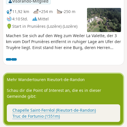
Visorando-Mitglied
11,92 km
+254 m
-250 m
4:10 Std.
Mittel
Start in Prunières (Lozère) (Lozère)
Machen Sie sich auf den Weg zum Weiler La Valette, der 3
km vom Dorf Prunières entfernt in ruhiger Lage am Ufer der
Truyère liegt. Einst stand hier eine Burg, deren Herren
Vasallen der Baronie von Apcher waren – einem weiteren
Dorf mit reicher mittelalterlicher Vergangenheit, dessen
Gassen Sie durchstreifen und von dessen Burgturm aus Sie
einen herrlichen Ausblick über die gesamte Margeride
genießen können.
Mehr Wandertouren Rieutort-de-Randon
Schau dir die Point of Interest an, die es in dieser
Gemeinde gibt:
Chapelle Saint-Ferréol (Rieutort-de-Randon)
Truc de Fortunio (1551m)