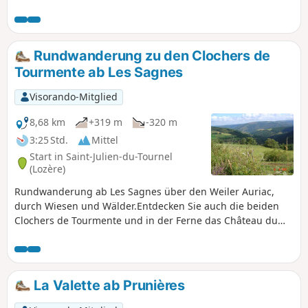
Panorama auf die Monts Lozère, Étang de Barrandon.
Rundwanderung zu den Clochers de
Tourmente ab Les Sagnes
Visorando-Mitglied
8,68 km
+319 m
-320 m
3:25 Std.
Mittel
Start in Saint-Julien-du-Tournel
(Lozère)
Rundwanderung ab Les Sagnes über den Weiler Auriac,
durch Wiesen und Wälder.Entdecken Sie auch die beiden
Clochers de Tourmente und in der Ferne das Château du
Tournel.
La Valette ab Prunières