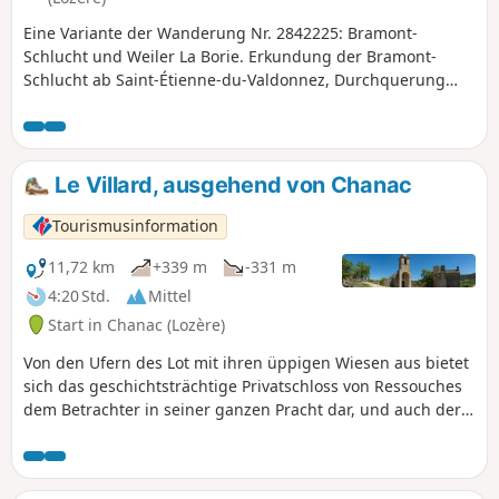
Eine Variante der Wanderung Nr. 2842225: Bramont-
Schlucht und Weiler La Borie. Erkundung der Bramont-
Schlucht ab Saint-Étienne-du-Valdonnez, Durchquerung
des Weilers La Fage und Rückweg über Bassy. Der größte
Teil der Strecke verläuft durch das Unterholz.
Wunderschöne Ausblicke auf die Cham des Bondons, den
Echino d’Aze und einen der Puechs sowie auf den Truc de
Le Villard, ausgehend von Chanac
Balduc.
Tourismusinformation
11,72 km
+339 m
-331 m
4:20 Std.
Mittel
Start in Chanac (Lozère)
Von den Ufern des Lot mit ihren üppigen Wiesen aus bietet
sich das geschichtsträchtige Privatschloss von Ressouches
dem Betrachter in seiner ganzen Pracht dar, und auch der
Weiler Le Villard, bevor es zum Aufstieg auf das Plateau
kommt, wird Sie nicht unberührt lassen.