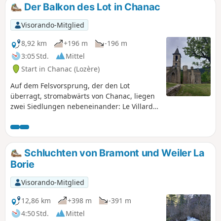
Der Balkon des Lot in Chanac
Visorando-Mitglied
8,92 km
+196 m
-196 m
3:05 Std.
Mittel
Start in Chanac (Lozère)
Auf dem Felsvorsprung, der den Lot
überragt, stromabwärts von Chanac, liegen
zwei Siedlungen nebeneinander: Le Villard
Vieux, das erste hochgelegene Dorf, und Le
Villard Jeune, das zweite Dorf. Im Mittelalter
gehörte Le Villard zum Mandement des
Château de Chanac, einem bischöflichen
Schluchten von Bramont und Weiler La
Besitz, von dem heute nur noch der
Borie
berühmte Bergfried übrig ist.Die Route
weicht vom markierten Rundweg ab, indem
Visorando-Mitglied
sie unterhalb der Causse du Villard bleibt,
bevor sie zum „befestigten” Dorf führt. Auf
12,86 km
+398 m
-391 m
dem Rückweg nach Chanac entlang des Lot
4:50 Std.
Mittel
kann man das Schloss Ressouches