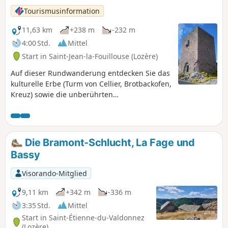
Schwierigkeitsgrad: E2/T2/R1 (gemäß
Tourismusinformation
Klassifizierung der FFrandonnée).
11,63 km
+238 m
-232 m
4:00 Std.
Mittel
Start in Saint-Jean-la-Fouillouse (Lozère)
Auf dieser Rundwanderung entdecken Sie das
kulturelle Erbe (Turm von Cellier, Brotbackofen,
Kreuz) sowie die unberührten
Naturlandschaften rund um den Ruisseau de
la Fouillouse.
Die Bramont-Schlucht, La Fage und
Bassy
Visorando-Mitglied
9,11 km
+342 m
-336 m
3:35 Std.
Mittel
Start in Saint-Étienne-du-Valdonnez
(Lozère)