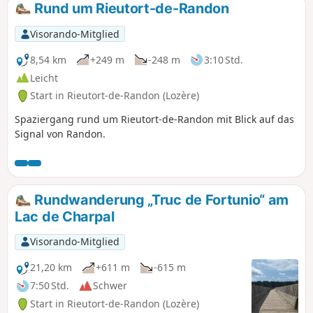
Rund um Rieutort-de-Randon
Visorando-Mitglied
8,54 km
+249 m
-248 m
3:10 Std.
Leicht
Start in Rieutort-de-Randon (Lozère)
Spaziergang rund um Rieutort-de-Randon mit Blick auf das
Signal von Randon.
Rundwanderung „Truc de Fortunio“ am
Lac de Charpal
Visorando-Mitglied
21,20 km
+611 m
-615 m
7:50 Std.
Schwer
Start in Rieutort-de-Randon (Lozère)