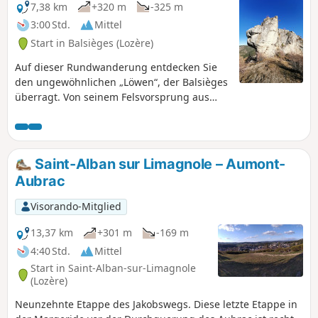
7,38 km
+320 m
-325 m
3:00 Std.
Mittel
Start in Balsièges (Lozère)
Auf dieser Rundwanderung entdecken Sie
den ungewöhnlichen „Löwen“, der Balsièges
überragt. Von seinem Felsvorsprung aus
wacht er über das Tal. Der Wanderweg, der
entlang der Schlucht Ravin du Choizal und
den Hängen der Causse de Sauveterre
verläuft, führt Sie bis zum Dorf Les Fonts.
Saint-Alban sur Limagnole – Aumont-
Aubrac
Visorando-Mitglied
13,37 km
+301 m
-169 m
4:40 Std.
Mittel
Start in Saint-Alban-sur-Limagnole
(Lozère)
Neunzehnte Etappe des Jakobswegs. Diese letzte Etappe in