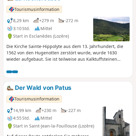
Tourismusinformation
8,29 km
+279 m
-272 m
3:10 Std.
Mittel
Start in Esclanèdes (Lozère)
Die Kirche Sainte-Hippolyte aus dem 13. Jahrhundert, die
1562 von den Hugenotten zerstört wurde, wurde 1630
wieder aufgebaut. Sie ist teilweise aus Kalktuffsteinen
erbaut. In der Umgebung in der Nähe der Bäche gab es
mehrere Steinbrüche.
Der Wald von Patus
Tourismusinformation
14,99 km
+230 m
-227 m
4:55 Std.
Mittel
Start in Saint-Jean-la-Fouillouse (Lozère)