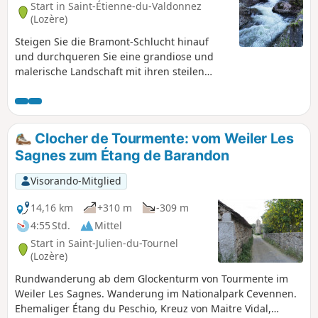
Start in Saint-Étienne-du-Valdonnez
(Privatbesitz) sehen und hat die Möglichkeit,
(Lozère)
am Ende der Wanderung das Dorf zu
Steigen Sie die Bramont-Schlucht hinauf
besuchen.
und durchqueren Sie eine grandiose und
malerische Landschaft mit ihren steilen
Felsen und ihrem reißenden Fluss. Diese
ungewöhnliche Landschaft bietet im
Sommer einen angenehm kühlen Ort.
Durchqueren Sie das kleine Dorf La Borie mit
Clocher de Tourmente: vom Weiler Les
seinen typischen Häusern im Stil des
Sagnes zum Étang de Barandon
Causse, das am Fuße des Mont Lozère liegt.
Visorando-Mitglied
14,16 km
+310 m
-309 m
4:55 Std.
Mittel
Start in Saint-Julien-du-Tournel
(Lozère)
Rundwanderung ab dem Glockenturm von Tourmente im
Weiler Les Sagnes. Wanderung im Nationalpark Cevennen.
Ehemaliger Étang du Peschio, Kreuz von Maitre Vidal,