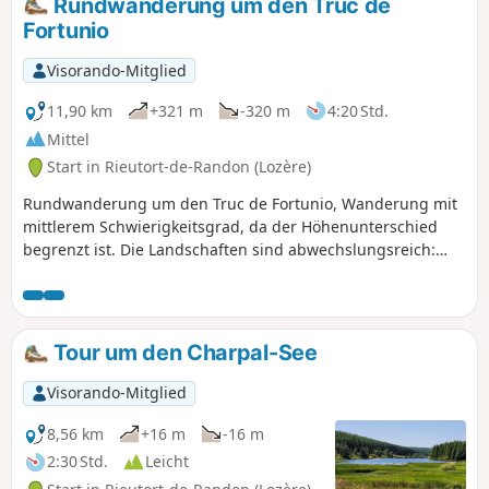
Rundwanderung um den Truc de
Fortunio
Visorando-Mitglied
11,90 km
+321 m
-320 m
4:20 Std.
Mittel
Start in Rieutort-de-Randon (Lozère)
Rundwanderung um den Truc de Fortunio, Wanderung mit
mittlerem Schwierigkeitsgrad, da der Höhenunterschied
begrenzt ist. Die Landschaften sind abwechslungsreich:
wild und mitten in der Natur. Atemberaubende Aussicht
beim Erreichen des höchsten Punktes.
Tour um den Charpal-See
Visorando-Mitglied
8,56 km
+16 m
-16 m
2:30 Std.
Leicht