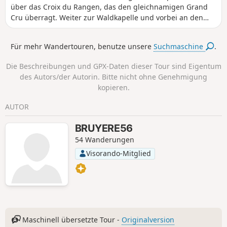
über das Croix du Rangen, das den gleichnamigen Grand
Cru überragt. Weiter zur Waldkapelle und vorbei an den
Schutzhütten Rehbrunnel, in der Nähe der Wotaneiche und
des Becherkopfs, bis zum Denkmal von Camp Turenne,
Für mehr Wandertouren, benutze unsere
Suchmaschine
.
dann auf dem Hinweg und zurück zum Rocher Ostein,
einem herrlichen Aussichtspunkt über das Thur-Tal und die
Die Beschreibungen und GPX-Daten dieser Tour sind Eigentum
benachbarten Vogesen-Gipfel. Abstieg über das Camp des
des Autors/der Autorin. Bitte nicht ohne Genehmigung
Pyramides, die Place des Canaris und den Aussichtspunkt
kopieren.
Roche Albert, gefolgt vom Grünen Weg entlang der Thur
und Aufstieg nach Engelbourg (Œil de la Sorcière), um den
AUTOR
Blick auf Thann zu genießen.
BRUYERE56
54 Wanderungen
Visorando-Mitglied
Maschinell übersetzte Tour -
Originalversion