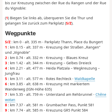
bis zur Kreuzung zwischen der Rue du Rangen und der Rue
du Vignoble:
(
1
) Biegen Sie links ab, überqueren Sie die Thur und
gelangen Sie zurück zum Parkplatz (
S/Z
).
Wegpunkte
S/Z
: km 0 - alt. 335 m - Parkplatz Thann, Place du Bungert
1
: km 0.15 - alt. 337 m - Kreuzung der Straßen „Rangen“
und „Vignoble“
2
: km 0.74 - alt. 332 m - Kreuzung – Blaues Kreuz
3
: km 1.42 - alt. 344 m - Kreuzung – Gelbes Dreieck
4
: km 2.21 - alt. 477 m - Heida Platzala – Wegkreuzung –
Jungfrau
5
: km 3.11 - alt. 577 m - Rotes Rechteck -
Waldkapelle
6
: km 3.85 - alt. 638 m - Kreuzung mit markiertem
Wanderweg (IGN-Höhe 635)
7
: km 5.35 - alt. 759 m - Unterstand am Rehbrunnel -
Chêne
wotan
8
: km 7.37 - alt. 581 m - Grumbacher Pass, Punkt 581
9
: km 7.74 - alt. 585 m - Kreuzung GR5 Punkt 584