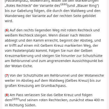
(Pastetenplatz, Molkenrain), wobei Sie den Markierungen
GR®5
„Rotes Rechteck“ der Variante des
(und „Blauer Ring“)
bis zur Gabelung folgen, die durch den Waldweg und den
Wanderweg der Variante auf der rechten Seite gebildet
wird.
(
6
) Auf den rechts liegenden Weg mit rotem Rechteck und
weißem Rechteck steigen. Wenn dieser nach Westen
abbiegt und den Kamm erreicht, beginnt der Abstieg, und
er trifft auf einen mit Gelbem Kreuz markierten Weg, der
vom Pastetenplatz kommt. Folgen Sie nun der Gelben
Kreuzmarkierung und steigen Sie hinunter zur Schutzhütte
am Rehbrunnel und zum angrenzenden Aussichtspunkt bei
der Wotan-Eiche.
(
7
) Von der Schutzhütte am Rehbrunnel und der Wotaneiche
weiter im Abstieg auf dem Waldweg (Gelbes Kreuz) bis zur
großen Kreuzung am Grumbachpass.
(
8
) Am Pass verlassen Sie das Gelbe Kreuz und folgen
GR®5
dem
und seinen roten Rechtecken, zunächst etwa 400 m
in Richtung Süden.