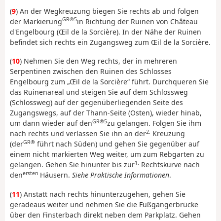
(
9
) An der Wegkreuzung biegen Sie rechts ab und folgen
GR®5
der Markierung
in Richtung der Ruinen von Château
d'Engelbourg (Œil de la Sorcière). In der Nähe der Ruinen
befindet sich rechts ein Zugangsweg zum Œil de la Sorcière.
(
10
) Nehmen Sie den Weg rechts, der in mehreren
Serpentinen zwischen den Ruinen des Schlosses
Engelbourg zum „Œil de la Sorcière“ führt. Durchqueren Sie
das Ruinenareal und steigen Sie auf dem Schlossweg
(Schlossweg) auf der gegenüberliegenden Seite des
Zugangswegs, auf der Thann-Seite (Osten), wieder hinab,
GR®5
um dann wieder auf den
zu gelangen. Folgen Sie ihm
2.
nach rechts und verlassen Sie ihn an der
Kreuzung
GR®
(der
führt nach Süden) und gehen Sie gegenüber auf
einem nicht markierten Weg weiter, um zum Rebgarten zu
1.
gelangen. Gehen Sie hinunter bis zur
Rechtskurve nach
ersten
den
Häusern.
Siehe Praktische Informationen
.
(
11
) Anstatt nach rechts hinunterzugehen, gehen Sie
geradeaus weiter und nehmen Sie die Fußgängerbrücke
über den Finsterbach direkt neben dem Parkplatz. Gehen