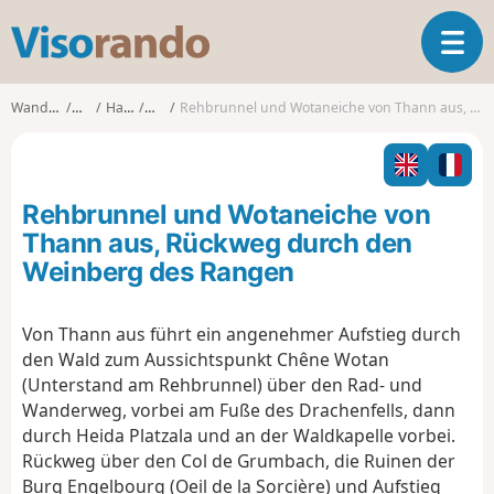
V
T
i
o
s
g
o
Wanderungen
Elsass
Haut-Rhin
Thann
Rehbrunnel und Wotaneiche von Thann aus, Rückweg durch den Weinberg des Rangen
g
r
l
a
e
n
n
d
Rehbrunnel und Wotaneiche von
a
o
v
Thann aus, Rückweg durch den
i
Weinberg des Rangen
g
a
t
Von Thann aus führt ein angenehmer Aufstieg durch
i
den Wald zum Aussichtspunkt Chêne Wotan
o
(Unterstand am Rehbrunnel) über den Rad- und
n
Wanderweg, vorbei am Fuße des Drachenfells, dann
durch Heida Platzala und an der Waldkapelle vorbei.
Rückweg über den Col de Grumbach, die Ruinen der
Burg Engelbourg (Oeil de la Sorcière) und Aufstieg