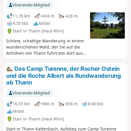
Visorando-Mitglied
11,78 km
+434 m
-428 m
4:35 Std.
Mittel
Start in Thann (Haut-Rhin)
Schöne, schattige Wanderung in einem
wunderschönen Wald, der Sie auf die
Anhöhen von Thann führt.Von dort aus
erstreckt sich ein beeindruckendes
Panorama über die Ebene des Elsass
Das Camp Turenne, der Rocher Ostein
und den Schweizer Jura.
und die Roche Albert als Rundwanderung
ab Thann
Visorando-Mitglied
16,55 km
+666 m
-658 m
6:40 Std.
Mittel
Start in Thann (Haut-Rhin)
Start in Thann Kattenbach, Aufstieg zum Camp Turenne