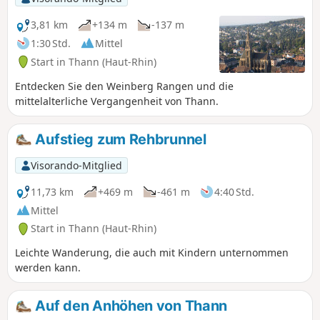
Place de Lattre de Tassigny... Alles lädt also dazu ein, in
dieser Stadt einen Zwischenstopp einzulegen, bevor man
3,81 km
+134 m
-137 m
weiter nach Lothringen oder ins Elsass fährt.
1:30 Std.
Mittel
Start in Thann (Haut-Rhin)
Entdecken Sie den Weinberg Rangen und die
mittelalterliche Vergangenheit von Thann.
Aufstieg zum Rehbrunnel
Visorando-Mitglied
11,73 km
+469 m
-461 m
4:40 Std.
Mittel
Start in Thann (Haut-Rhin)
Leichte Wanderung, die auch mit Kindern unternommen
werden kann.
Auf den Anhöhen von Thann