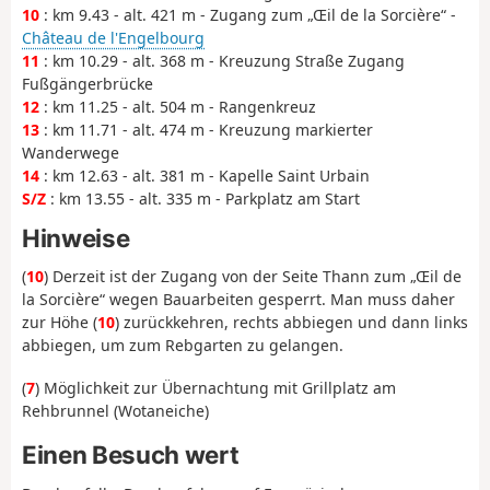
10
: km 9.43 - alt. 421 m - Zugang zum „Œil de la Sorcière“ -
Château de l'Engelbourg
11
: km 10.29 - alt. 368 m - Kreuzung Straße Zugang
Fußgängerbrücke
12
: km 11.25 - alt. 504 m - Rangenkreuz
13
: km 11.71 - alt. 474 m - Kreuzung markierter
Wanderwege
14
: km 12.63 - alt. 381 m - Kapelle Saint Urbain
S/Z
: km 13.55 - alt. 335 m - Parkplatz am Start
Hinweise
(
10
) Derzeit ist der Zugang von der Seite Thann zum „Œil de
la Sorcière“ wegen Bauarbeiten gesperrt. Man muss daher
zur Höhe (
10
) zurückkehren, rechts abbiegen und dann links
abbiegen, um zum Rebgarten zu gelangen.
(
7
) Möglichkeit zur Übernachtung mit Grillplatz am
Rehbrunnel (Wotaneiche)
Einen Besuch wert