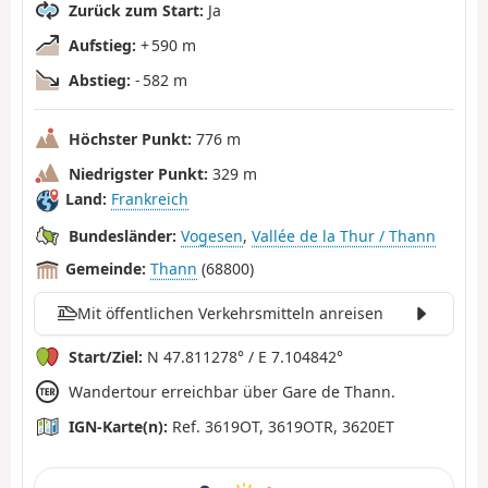
Zurück zum Start:
Ja
Aufstieg:
+ 590 m
Abstieg:
- 582 m
Höchster Punkt:
776 m
Niedrigster Punkt:
329 m
Land:
Frankreich
Bundesländer:
Vogesen
,
Vallée de la Thur / Thann
Gemeinde:
Thann
(68800)
Mit öffentlichen Verkehrsmitteln anreisen
Start/Ziel:
N 47.811278° / E 7.104842°
Wandertour erreichbar über Gare de Thann.
IGN-Karte(n):
Ref. 3619OT, 3619OTR, 3620ET