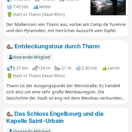
7:45 Std.
Mittel
Start in Thann (Haut-Rhin)
Der Molkenrain von Thann aus, vorbei am Camp de Turenne
und den Pyramiden, mit herrlicher Aussicht vom Gipfel.
Entdeckungstour durch Thann
Visorando-Mitglied
8,37 km
+24 m
-21 m
2:30 Std.
Leicht
Start in Thann (Haut-Rhin)
Thann ist der Ausgangspunkt der Weinstraße. Es handelt
sich also um eine sehr große Weinbauregion. Die
Geschichte der Stadt ist eng mit dem Weinbau verbunden.
Am Eingang des Thur-Tals gelegen, bietet dieser Rundgang
die Möglichkeit, die Stadt zu besichtigen, die einen
Das Schloss Engelbourg und die
Zwischenstopp wert ist. Zu den Sehenswürdigkeiten zählen
Kapelle Saint-Urbain
die Stiftskirche Saint-Thiébaut sowie der Hexenturm. Es gibt
mehrere Plätze und Parks, wie den Parc Albert1er und die
Visorando-Mitglied