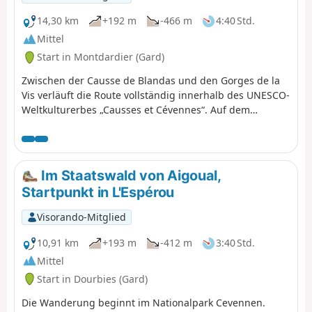
14,30 km
+192 m
-466 m
4:40 Std.
Mittel
Start in Montdardier (Gard)
Zwischen der Causse de Blandas und den Gorges de la
Vis verläuft die Route vollständig innerhalb des UNESCO-
Weltkulturerbes „Causses et Cévennes“. Auf dem
Triftweg, der das Languedoc mit dem Aubrac verbindet
und von den Schafen genutzt wird, um zu den
Sommerweiden des Aigoual zu gelangen, nehmen Sie
sich Zeit, die ganz besondere Welt der Causse zu
Im Staatswald von Aigoual,
beobachten. Lassen Sie den Tag mit den spektakulären
Startpunkt in L'Espérou
Ausblicken auf die Gorges de la Vis ausklingen, die der
Abstieg vom Travers de Navacelles bietet.
Visorando-Mitglied
10,91 km
+193 m
-412 m
3:40 Std.
Mittel
Start in Dourbies (Gard)
Die Wanderung beginnt im Nationalpark Cevennen.