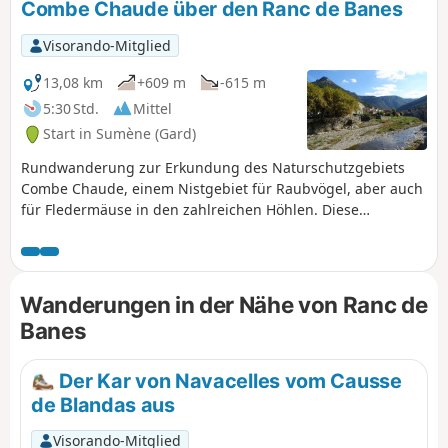
Combe Chaude über den Ranc de Banes
Visorando-Mitglied
13,08 km
+609 m
-615 m
5:30 Std.
Mittel
Start in Sumène (Gard)
Rundwanderung zur Erkundung des Naturschutzgebiets
Combe Chaude, einem Nistgebiet für Raubvögel, aber auch
für Fledermäuse in den zahlreichen Höhlen. Diese
Kalksteinbarriere überragt das Rieutord-Tal und bietet
einen schönen Blick auf einen Großteil der Cevennen im
Departement Gard. Besonders sehenswert sind die
ungewöhnliche Durchquerung der Baume Clauside, der
Wanderungen in der Nähe von Ranc de
Aufstieg zum Ranc de Banes mit einem 360°-Panorama vom
Banes
Pic Saint-Loup bis zum Mont Aigoual und ein kleiner
Rundgang zur Erkundung des Dorfes am Ende der Tour.
Der Kar von Navacelles vom Causse
de Blandas aus
Visorando-Mitglied