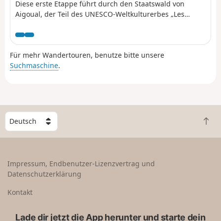
Diese erste Etappe führt durch den Staatswald von
Aigoual, der Teil des UNESCO-Weltkulturerbes „Les
Causses et les Cévennes“ ist. Man folgt dem Triftweg, der
das Languedoc mit dem Aubrac verbindet und noch
heute von den Schafen genutzt wird, um zu den
Für mehr Wandertouren, benutze bitte unsere
Sommerweiden des Aigoual zu gelangen.
Suchmaschine
.
W
Z
ä
u
h
r
l
ü
e
Impressum, Endbenutzer-Lizenzvertrag und
c
e
Datenschutzerklärung
k
i
n
n
Kontakt
a
L
c
a
Lade dir jetzt die App herunter und starte dein
h
n