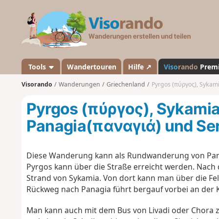
V
i
s
o
r
a
Tools
Wandertouren
Hilfe ↗
Viso
rando
Prem
n
Visorando
Wanderungen
Griechenland
Pyrgos (πύργος), Sykamia 
d
o
Pyrgos (πύργος), Sykamia
Panagia(παναγιά) und Ser
Diese Wanderung kann als Rundwanderung von Pana
Pyrgos kann über die Straße erreicht werden. Nach d
Strand von Sykamia. Von dort kann man über die Fels
Rückweg nach Panagia führt bergauf vorbei an der Ka
Man kann auch mit dem Bus von Livadi oder Chora