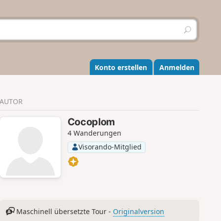
S
u
c
h
e
Konto erstellen
Anmelden
n
AUTOR
Cocoplom
4 Wanderungen
Visorando-Mitglied
Maschinell übersetzte Tour -
Originalversion