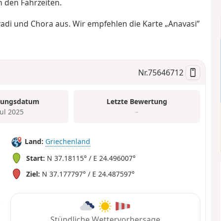
h den Fahrzeiten.
vadi und Chora aus. Wir empfehlen die Karte „Anavasi”
Nr.
75646712
tungsdatum
Letzte Bewertung
Jul 2025
–
Land:
Griechenland
Start:
N 37.18115° / E 24.496007°
Ziel:
N 37.177797° / E 24.487597°
Stündliche Wettervorhersage