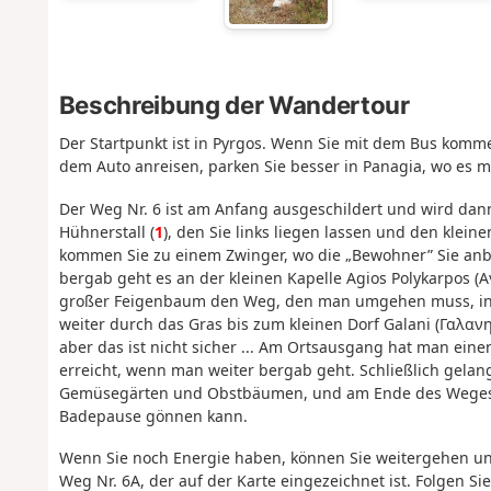
Beschreibung der Wandertour
Der Startpunkt ist in Pyrgos. Wenn Sie mit dem Bus kommen
dem Auto anreisen, parken Sie besser in Panagia, wo es m
Der Weg Nr. 6 ist am Anfang ausgeschildert und wird dan
Hühnerstall (
1
), den Sie links liegen lassen und den klei
kommen Sie zu einem Zwinger, wo die „Bewohner” Sie anbe
bergab geht es an der kleinen Kapelle Agios Polykarpos (Α
großer Feigenbaum den Weg, den man umgehen muss, ind
weiter durch das Gras bis zum kleinen Dorf Galani (Γαλανη)
aber das ist nicht sicher ... Am Ortsausgang hat man ein
erreicht, wenn man weiter bergab geht. Schließlich gela
Gemüsegärten und Obstbäumen, und am Ende des Weges
Badepause gönnen kann.
Wenn Sie noch Energie haben, können Sie weitergehen und 
Weg Nr. 6A, der auf der Karte eingezeichnet ist. Folgen 