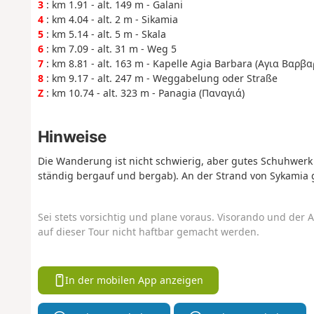
3
: km 1.91 - alt. 149 m - Galani
4
: km 4.04 - alt. 2 m - Sikamia
5
: km 5.14 - alt. 5 m - Skala
6
: km 7.09 - alt. 31 m - Weg 5
7
: km 8.81 - alt. 163 m - Kapelle Agia Barbara (Αγια Βαρβα
8
: km 9.17 - alt. 247 m - Weggabelung oder Straße
Z
: km 10.74 - alt. 323 m - Panagia (Παναγιά)
Hinweise
Die Wanderung ist nicht schwierig, aber gutes Schuhwerk 
ständig bergauf und bergab). An der Strand von Sykamia g
Sei stets vorsichtig und plane voraus. Visorando und der A
auf dieser Tour nicht haftbar gemacht werden.
In der mobilen App anzeigen