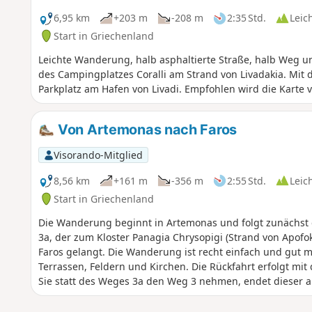
6,95 km
+203 m
-208 m
2:35 Std.
Leic
Start in Griechenland
Leichte Wanderung, halb asphaltierte Straße, halb Weg 
des Campingplatzes Coralli am Strand von Livadakia. Mit
Parkplatz am Hafen von Livadi. Empfohlen wird die Karte v
Von Artemonas nach Faros
Visorando-Mitglied
8,56 km
+161 m
-356 m
2:55 Std.
Leic
Start in Griechenland
Die Wanderung beginnt in Artemonas und folgt zunächst 
3a, der zum Kloster Panagia Chrysopigi (Strand von Apofo
Faros gelangt. Die Wanderung ist recht einfach und gut 
Terrassen, Feldern und Kirchen. Die Rückfahrt erfolgt mit
Sie statt des Weges 3a den Weg 3 nehmen, endet dieser am