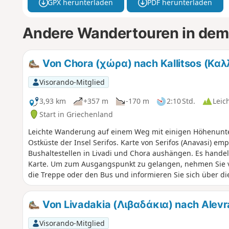
GPX herunterladen
PDF herunterladen
Andere Wandertouren in dem
Von Chora (χώρα) nach Kallitsos (Καλλ
Visorando-Mitglied
3,93 km
+357 m
-170 m
2:10 Std.
Leic
Start in Griechenland
Leichte Wanderung auf einem Weg mit einigen Höhenunter
Ostküste der Insel Serifos. Karte von Serifos (Anavasi) e
Bushaltestellen in Livadi und Chora aushängen. Es handel
Karte. Um zum Ausgangspunkt zu gelangen, nehmen Sie v
die Treppe oder den Bus und informieren Sie sich über die
Parkplätze gibt es in der Nähe der Bushaltestelle in Chor
gleichen Weg oder über die Küstenstraße entlang der Str
Von Livadakia (Λιβαδάκια) nach Alevra
erfolgen. (außerhalb der Saison 2/Tag 7:15 und 15:00 Uhr)
Visorando-Mitglied