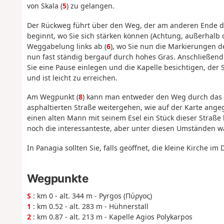
von Skala (
5
) zu gelangen.
Der Rückweg führt über den Weg, der am anderen Ende des
beginnt, wo Sie sich stärken können (Achtung, außerhalb d
Weggabelung links ab (
6
), wo Sie nun die Markierungen d
nun fast ständig bergauf durch hohes Gras. Anschließend e
Sie eine Pause einlegen und die Kapelle besichtigen, der S
und ist leicht zu erreichen.
Am Wegpunkt (
8
) kann man entweder den Weg durch das G
asphaltierten Straße weitergehen, wie auf der Karte ange
einen alten Mann mit seinem Esel ein Stück dieser Straße 
noch die interessanteste, aber unter diesen Umständen wa
In Panagia sollten Sie, falls geöffnet, die kleine Kirche i
Wegpunkte
S
: km 0 - alt. 344 m - Pyrgos (Πύργος)
1
: km 0.52 - alt. 283 m - Hühnerstall
2
: km 0.87 - alt. 213 m - Kapelle Agios Polykarpos