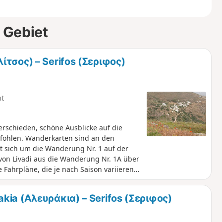
 Gebiet
ίτσος) – Serifos (Σεριφος)
ht
schieden, schöne Ausblicke auf die
mpfohlen. Wanderkarten sind an den
t sich um die Wanderung Nr. 1 auf der
on Livadi aus die Wanderung Nr. 1A über
 Fahrpläne, die je nach Saison variieren.
a. Die Rückfahrt kann zu Fuß auf dem
ände oder mit dem Bus ab Kallitsos
kia (Αλευράκια) – Serifos (Σεριφος)