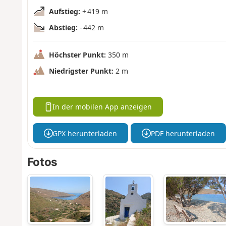
Aufstieg:
+ 419 m
Abstieg:
- 442 m
Höchster Punkt:
350 m
Niedrigster Punkt:
2 m
In der mobilen App anzeigen
GPX herunterladen
PDF herunterladen
Fotos