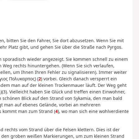
, bitten Sie den Fahrer, Sie dort abzusetzen. Wenn Sie mit
ehr Platz gibt, und gehen Sie über die Straße nach Pyrgos.
n sporadisch wieder angezeigt. Sie kommen schnell zu einem
nen Weg rechts hinuntergehen. (Wenn Sie sich verlaufen,
llen, um Ihnen Ihren Fehler zu signalisieren). Immer weiter
γιος Πολυκαρπος) (
2
) vorbei. Gleich danach versperrt ein
em man auf der kleinen Trockenmauer läuft. Der Weg geht
(3). Vielleicht haben Sie Glück und treffen einen Einwohner,
en schönen Blick auf den Strand von Sykamia, den man bald
ngt man auf ebenes Gelände, vorbei an mehreren
 kommt man zum Strand (
4
), wo man sich eine wohlverdiente
rechts vom Strand über die Felsen klettern. Dies ist der
Sie den groben weißen Markierungen, um zum kleinen Strand