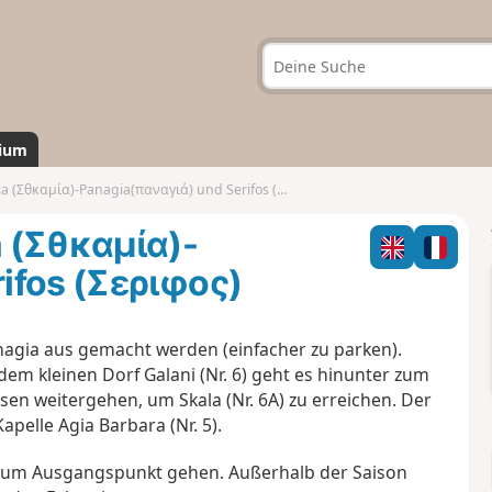
ium
(Σθκαμία)-Panagia(παναγιά) und Serifos (Σεριφος)
 (Σθκαμία)-
ifos (Σεριφος)
gia aus gemacht werden (einfacher zu parken).
em kleinen Dorf Galani (Nr. 6) geht es hinunter zum
en weitergehen, um Skala (Nr. 6A) zu erreichen. Der
pelle Agia Barbara (Nr. 5).
 zum Ausgangspunkt gehen. Außerhalb der Saison