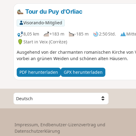
Tour du Puy d'Orliac
Visorando-Mitglied
8,05 km
+183 m
-185 m
2:50 Std.
Mitt
Start in Veix (Corrèze)
Ausgehend von der charmanten romanischen Kirche von 
vorbei an grünen Weiden und schönen alten Häusern.
PDF herunterladen
GPX herunterladen
W
ä
h
l
e
Impressum, Endbenutzer-Lizenzvertrag und
e
Datenschutzerklärung
i