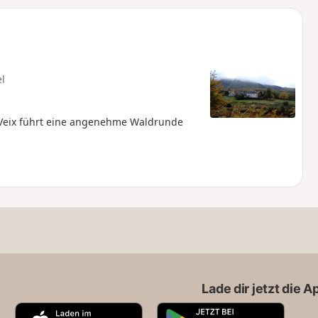
u
n
m
el
Veix führt eine angenehme Waldrunde
Lade dir jetzt die 
A
G