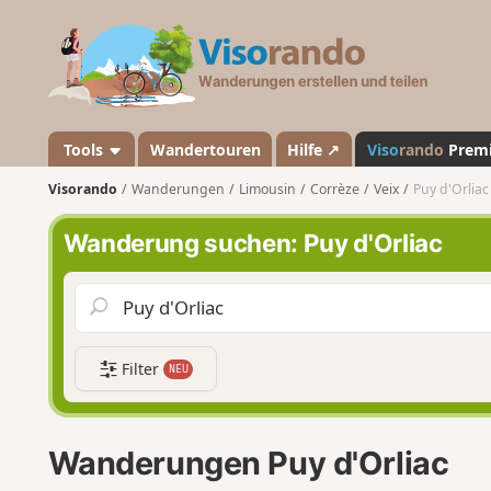
V
i
s
o
r
a
Tools
Wandertouren
Hilfe ↗
Viso
rando
Prem
n
Visorando
Wanderungen
Limousin
Corrèze
Veix
Puy d'Orliac
d
o
Wanderung suchen: Puy d'Orliac
Filter
NEU
Wanderungen Puy d'Orliac