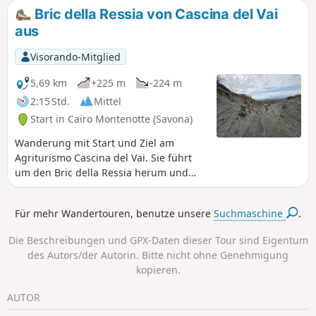
Bric della Ressia von Cascina del Vai
aus
Visorando-Mitglied
5,69 km
+225 m
-224 m
2:15 Std.
Mittel
Start in Cairo Montenotte (Savona)
Wanderung mit Start und Ziel am
Agriturismo Cascina del Vai. Sie führt
um den Bric della Ressia herum und
durch die Calanchi della Ressia.
Zahlreiche lehmige Felsansammlungen
Für mehr Wandertouren, benutze unsere
Suchmaschine
.
und Ausblicke auf die gesamte Region
bieten sich an.
Die Beschreibungen und GPX-Daten dieser Tour sind Eigentum
des Autors/der Autorin. Bitte nicht ohne Genehmigung
kopieren.
AUTOR