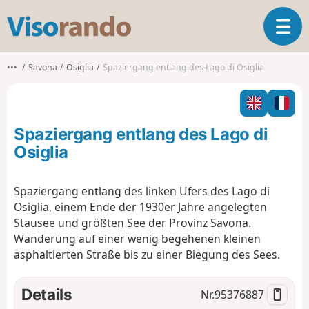
V
T
i
o
s
g
o
•••
Savona
Osiglia
Spaziergang entlang des Lago di Osiglia
g
r
l
a
e
n
n
d
Spaziergang entlang des Lago di
a
o
v
Osiglia
i
g
Spaziergang entlang des linken Ufers des Lago di
a
Osiglia, einem Ende der 1930er Jahre angelegten
t
i
Stausee und größten See der Provinz Savona.
o
Wanderung auf einer wenig begehenen kleinen
n
asphaltierten Straße bis zu einer Biegung des Sees.
Details
Nr.
95376887