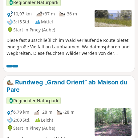
Regionaler Naturpark
10,97 km
+37 m
-36 m
3:15 Std.
Mittel
Start in Piney (Aube)
Diese fast ausschließlich im Wald verlaufende Route bietet
eine große Vielfalt an Laubbäumen, Waldatmosphären und
Wegbreiten. Diese feuchten Wälder werden von der
Gelbbauchunke, einer geschützten und immer seltener
werdenden Krötenart, bewohnt.
Rundweg „Grand Orient” ab Maison du
Parc
Regionaler Naturpark
6,79 km
+28 m
-28 m
2:00 Std.
Leicht
Start in Piney (Aube)