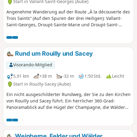
Start in Vallant-Saint-Georges (Aube)
Angenehme Wanderung auf der Route „À la découverte des
Trois Saints“ (Auf den Spuren der drei Heiligen): Vallant-
Saint-Georges, Droupt-Sainte-Marie und Droupt-Saint-
Balse. Die Strecke ermöglicht es, das reiche kulturelle,
faunistische und floristische Erbe dieser Gegend zu
entdecken. Sehr flache Route entlang des Canal de Haute
Seine, der Seine und der Teiche, darunter der Étang du
Rund um Rouilly und Sacey
Brun.
Visorando-Mitglied
5,91 km
+38 m
-32 m
1:50 Std.
Leicht
Start in Rouilly-Sacey (Aube)
Ein nicht ausgeschilderter Rundweg, der Sie zu den Kirchen
von Rouilly und Sacey führt. Ein herrlicher 360-Grad-
Panoramablick auf die Hügel der Champagne, die Wälder
der Lacs d'Orient und die Windmühle von Dosches.
Schattige Wege unter dem Blätterdach der Bäume.
Weinberge, Felder und Wälder,