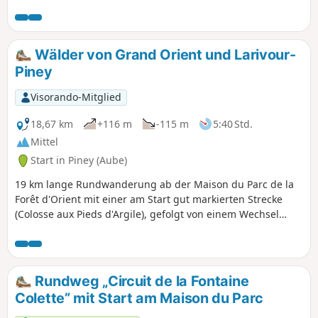
eines gut gepflegten Weges zwischen
Feuchtwiesen und einigen schönen
Aussichtspunkten. Eine „Natur”-
Wanderung, bei der die ehemalige
Wälder von Grand Orient und Larivour-
Abtei Saint-Gond einen Hauch von
Piney
Kulturerbe vermittelt.
Visorando-Mitglied
18,67 km
+116 m
-115 m
5:40 Std.
Mittel
Start in Piney (Aube)
19 km lange Rundwanderung ab der Maison du Parc de la
Forêt d'Orient mit einer am Start gut markierten Strecke
(Colosse aux Pieds d'Argile), gefolgt von einem Wechsel
zwischen großen und kleinen Wegen, die in der schönen
Jahreszeit sehr angenehm sind.
Rundweg „Circuit de la Fontaine
Colette” mit Start am Maison du Parc