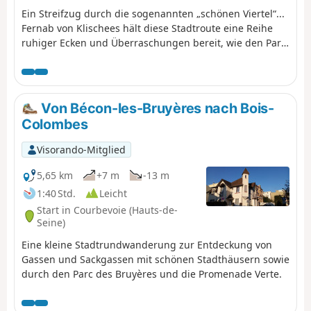
Ein Streifzug durch die sogenannten „schönen Viertel“...
Fernab von Klischees hält diese Stadtroute eine Reihe
ruhiger Ecken und Überraschungen bereit, wie den Parc
de la Folie Saint-James oder die kurze Promenade
Péreire. Gebäude aus dem 18. oder 19. Jahrhundert
säumen den Weg, bevor man den vielbesuchten Arc de
Triomphe de l’Étoile und die Avenue des Champs-Élysées
Von Bécon-les-Bruyères nach Bois-
erreicht.
Colombes
Visorando-Mitglied
5,65 km
+7 m
-13 m
1:40 Std.
Leicht
Start in Courbevoie (Hauts-de-
Seine)
Eine kleine Stadtrundwanderung zur Entdeckung von
Gassen und Sackgassen mit schönen Stadthäusern sowie
durch den Parc des Bruyères und die Promenade Verte.