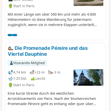
Start in Paris
Mit einer Länge von über 500 km und mehr als 4.000
Höhenmetern ist diese Wanderung für jedermann
zugänglich, wenn sie in mehrere Etappen unterteilt
wird. Sie ist schön, ländlich und liegt relativ nah an Paris
und eignet sich daher für alle, die sich im Wandern
versuchen möchten. Es gibt zahlreiche
Sehenswürdigkeiten entlang dieser Wanderroute.
Die Promenade Péreire und das
Liebhaber von Geschichte und Kulturerbe, aber auch
Viertel Dauphine
Naturfreunde kommen hier auf ihre Kosten.
Visorando-Mitglied
4,74 km
+23 m
-3 m
1:25 Std.
Leicht
Start in Paris
Eine kurze Strecke durch die westlichen
Arrondissements von Paris. Nach der blumenreichen
Promenade Péreire geht es entlang oder quer über
einige breite Alleen, die einen schönen Blick auf den Arc