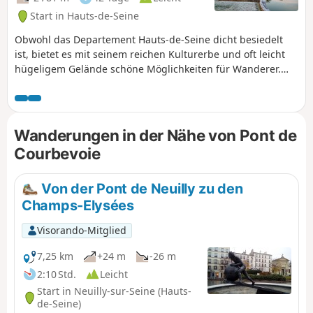
Start in Hauts-de-Seine
Obwohl das Departement Hauts-de-Seine dicht besiedelt
ist, bietet es mit seinem reichen Kulturerbe und oft leicht
hügeligem Gelände schöne Möglichkeiten für Wanderer.
Diese Reihe von Wanderungen, die fast alle mit öffentlichen
Verkehrsmitteln erreichbar sind, führt Sie auf
Entdeckungsreise durch dieses Departement, wobei Sie
möglichst die Hauptverkehrsachsen meiden und
Wanderungen in der Nähe von Pont de
stattdessen Wege und Gassen, öffentliche Parks und
Courbevoie
Waldgebiete bevorzugen.
Von der Pont de Neuilly zu den
Champs-Elysées
Visorando-Mitglied
7,25 km
+24 m
-26 m
2:10 Std.
Leicht
Start in Neuilly-sur-Seine (Hauts-
de-Seine)