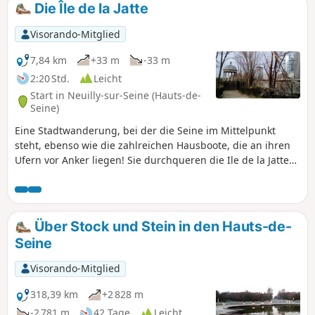
Die Île de la Jatte
Visorando-Mitglied
7,84 km
+33 m
-33 m
2:20 Std.
Leicht
Start in Neuilly-sur-Seine (Hauts-de-
Seine)
Eine Stadtwanderung, bei der die Seine im Mittelpunkt
steht, ebenso wie die zahlreichen Hausboote, die an ihren
Ufern vor Anker liegen! Sie durchqueren die Ile de la Jatte
in ihrer gesamten Länge und die Wanderung endet am
Fuße der Türme von La Défense.
Über Stock und Stein in den Hauts-de-
Seine
Visorando-Mitglied
318,39 km
+2 828 m
-2 781 m
42 Tage
Leicht