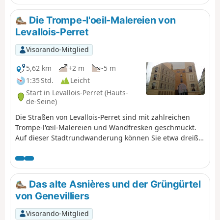
Die Trompe-l'oeil-Malereien von
Levallois-Perret
Visorando-Mitglied
5,62 km
+2 m
-5 m
1:35 Std.
Leicht
Start in Levallois-Perret (Hauts-
de-Seine)
Die Straßen von Levallois-Perret sind mit zahlreichen
Trompe-l'œil-Malereien und Wandfresken geschmückt.
Auf dieser Stadtrundwanderung können Sie etwa dreißig
davon entdecken, während Sie durch die schnurgeraden
Straßen dieser Stadt schlendern und einige ihrer
öffentlichen Parks durchqueren.
Das alte Asnières und der Grüngürtel
von Genevilliers
Visorando-Mitglied