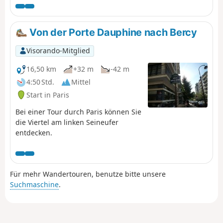
de Triomphe de l'Étoile bieten.
Von der Porte Dauphine nach Bercy
Visorando-Mitglied
16,50 km
+32 m
-42 m
4:50 Std.
Mittel
Start in Paris
Bei einer Tour durch Paris können Sie
die Viertel am linken Seineufer
entdecken.
Für mehr Wandertouren, benutze bitte unsere
Suchmaschine
.