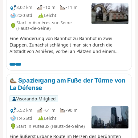
8,02 km
+10 m
-11 m
2:20 Std.
Leicht
Start in Asnières-sur-Seine
(Hauts-de-Seine)
Eine Wanderung von Bahnhof zu Bahnhof in zwei
Etappen. Zunächst schlängelt man sich durch die
Altstadt von Asnières, vorbei an Plätzen und einem
reichen Kulturerbe. Anschließend geht es durch die
Alleen der Coulée Verte von Gennevilliers, die sich durch
eine stark urbanisierte Umgebung schlängelt.
Spaziergang am Fuße der Türme von
La Défense
Visorando-Mitglied
5,52 km
+61 m
-90 m
1:45 Std.
Leicht
Start in Puteaux (Hauts-de-Seine)
Eine äußerst urbane Route im Herzen des berühmten