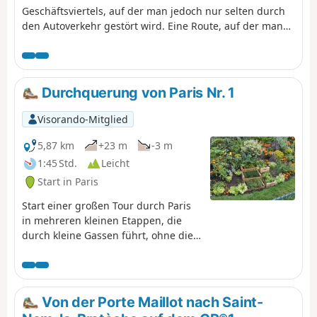
Geschäftsviertels, auf der man jedoch nur selten durch
den Autoverkehr gestört wird. Eine Route, auf der man
die architektonische Kühnheit und die kreative Vielfalt
der zahlreichen Türme entdecken kann, die sich bis zu
einer Höhe von über 200 Metern erheben. Eine
Wanderung, die vorzugsweise außerhalb der
Durchquerung von Paris Nr. 1
Arbeitstage unternommen werden sollte.
Visorando-Mitglied
5,87 km
+23 m
-3 m
1:45 Std.
Leicht
Start in Paris
Start einer großen Tour durch Paris
in mehreren kleinen Etappen, die
durch kleine Gassen führt, ohne die
Sehenswürdigkeiten zu
vernachlässigen. Hier Route Nr. 1 von
der Porte Maillot bis zur Place Clichy.
Die Route führt durch die „schönen
Von der Porte Maillot nach Saint-
Viertel“ der Hauptstadt, das 16.