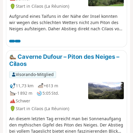
Start in Cilaos (La Réunion)
Aufgrund eines Taifuns in der Nähe der Insel konnten
wir wegen des schlechten Wetters nicht zum Piton des
Neiges aufsteigen. Daher Abstieg direkt nach Cilaos von
der Berghütte der Höhle Dufour.
Caverne Dufour – Piton des Neiges –
Cilaos
Visorando-Mitglied
11,73 km
+613 m
-1 892 m
5:05 Std.
Schwer
Start in Cilaos (La Réunion)
An diesem letzten Tag erreicht man bei Sonnenaufgang
den mythischen Gipfel des Piton des Neiges. Der Abstieg
bei vollem Tageslicht bietet einen faszinierenden Blick