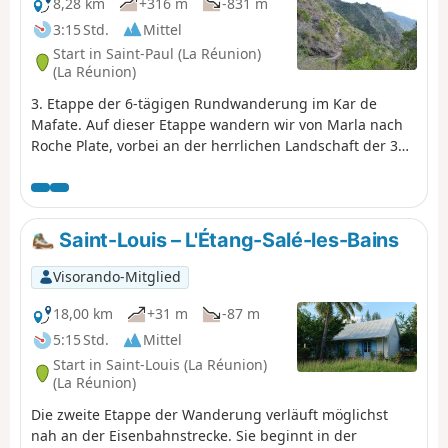
8,28 km
+316 m
-831 m
3:15 Std.
Mittel
Start in Saint-Paul (La Réunion)
(La Réunion)
3. Etappe der 6-tägigen Rundwanderung im Kar de
Mafate. Auf dieser Etappe wandern wir von Marla nach
Roche Plate, vorbei an der herrlichen Landschaft der 3
Roches. An dieser Stelle verschwindet der Fluss Galets in
einer beeindruckenden Gletscherspalte. Die Stätte Roche
Plate befindet sich direkt unterhalb des Aussichtspunkts
Maïdo.
Saint-Louis – L'Étang-Salé-les-Bains
Visorando-Mitglied
18,00 km
+31 m
-87 m
5:15 Std.
Mittel
Start in Saint-Louis (La Réunion)
(La Réunion)
Die zweite Etappe der Wanderung verläuft möglichst
nah an der Eisenbahnstrecke. Sie beginnt in der