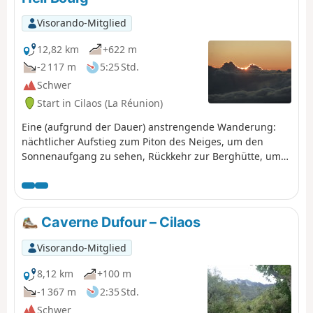
Visorando-Mitglied
12,82 km
+622 m
-2 117 m
5:25 Std.
Schwer
Start in Cilaos (La Réunion)
Eine (aufgrund der Dauer) anstrengende Wanderung:
nächtlicher Aufstieg zum Piton des Neiges, um den
Sonnenaufgang zu sehen, Rückkehr zur Berghütte, um
den Rucksack zu holen, und Abstieg nach Hell Bourg.
Planen Sie einen Ruhetag in Hell Bourg ein und
besuchen Sie die alten Thermen.
Caverne Dufour – Cilaos
Visorando-Mitglied
8,12 km
+100 m
-1 367 m
2:35 Std.
Schwer