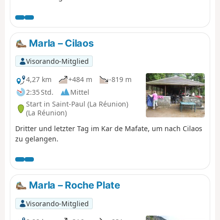
auf diese vulkanische Wüste, die sich nach und nach mit
Vegetation bedeckt. Der lange Abstieg nach Cilaos
entlang der anderen Seite des Piton des Neiges führt
durch ein sehr interessantes Naturschutzgebiet.
Marla – Cilaos
Visorando-Mitglied
4,27 km
+484 m
-819 m
2:35 Std.
Mittel
Start in Saint-Paul (La Réunion)
(La Réunion)
Dritter und letzter Tag im Kar de Mafate, um nach Cilaos
zu gelangen.
Marla – Roche Plate
Visorando-Mitglied