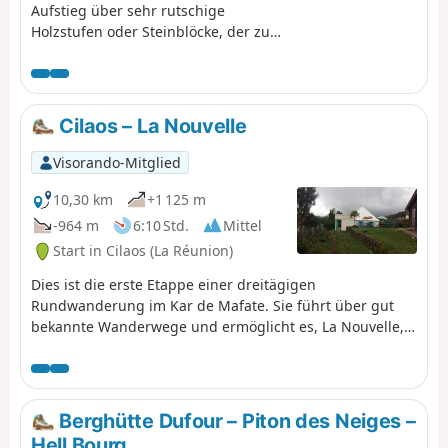
Aufstieg über sehr rutschige
Holzstufen oder Steinblöcke, der zur
Berghütte „Refuge de la Caverne
Dufour“ führt.
Cilaos – La Nouvelle
Visorando-Mitglied
10,30 km
+1 125 m
-964 m
6:10 Std.
Mittel
Start in Cilaos (La Réunion)
Dies ist die erste Etappe einer dreitägigen
Rundwanderung im Kar de Mafate. Sie führt über gut
bekannte Wanderwege und ermöglicht es, La Nouvelle,
den größten „Îlet“ von Mafate, in idyllischer Landschaft
zu erreichen, umgeben von den beeindruckenden
Gipfeln des Piton des Neiges und der Trois Salazes.
Berghütte Dufour – Piton des Neiges –
Hell Bourg