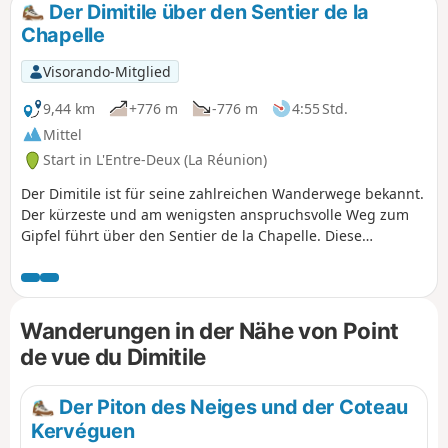
Der Dimitile über den Sentier de la
Chapelle
Visorando-Mitglied
9,44 km
+776 m
-776 m
4:55 Std.
Mittel
Start in L'Entre-Deux (La Réunion)
Der Dimitile ist für seine zahlreichen Wanderwege bekannt.
Der kürzeste und am wenigsten anspruchsvolle Weg zum
Gipfel führt über den Sentier de la Chapelle. Diese
Wanderung bietet herrliche Ausblicke auf den Süden der
Insel und am Ende des Aufstiegs auf das Kar de Cilaos.
Unterwegs kann man einige endemische Pflanzen
entdecken und verschiedene Vegetationstypen beobachten.
Wanderungen in der Nähe von Point
Sie vermittelt einen historischen Einblick in die Sklaverei mit
de vue du Dimitile
der Figur des Dimitile und dem heutigen Camp Marron.
Der Piton des Neiges und der Coteau
Kervéguen