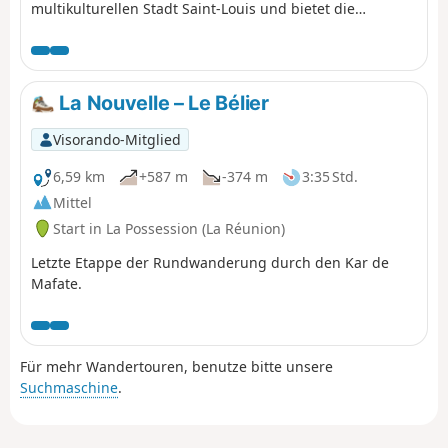
multikulturellen Stadt Saint-Louis und bietet die
Möglichkeit, zwei Nebenstrecken der Eisenbahn zu
sehen. Anschließend führt sie durch den Wald von
Étang-Salé, wobei sie möglichst nah an der Hauptstrecke
der Eisenbahn verläuft, bevor sie das beschauliche
La Nouvelle – Le Bélier
Küstendorf Étang-Salé les Bains erreicht. Natürlich
werden Sie auf einige Überreste der Eisenbahnstrecke
Visorando-Mitglied
stoßen.
6,59 km
+587 m
-374 m
3:35 Std.
Mittel
Start in La Possession (La Réunion)
Letzte Etappe der Rundwanderung durch den Kar de
Mafate.
Für mehr Wandertouren, benutze bitte unsere
Suchmaschine
.