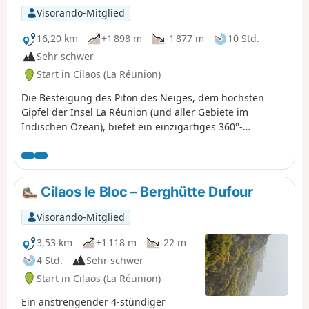
Visorando-Mitglied
16,20 km
+1 898 m
-1 877 m
10 Std.
Sehr schwer
Start in Cilaos (La Réunion)
Die Besteigung des Piton des Neiges, dem höchsten
Gipfel der Insel La Réunion (und aller Gebiete im
Indischen Ozean), bietet ein einzigartiges 360°-
Panorama. Eine beliebte Wanderung, für die wir einen
weniger begangenen Abstieg vorschlagen.
Cilaos le Bloc – Berghütte Dufour
Visorando-Mitglied
3,53 km
+1 118 m
-22 m
4 Std.
Sehr schwer
Start in Cilaos (La Réunion)
Ein anstrengender 4-stündiger