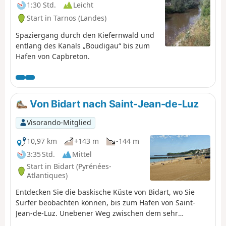
1:30 Std.
Leicht
Start in Tarnos (Landes)
Spaziergang durch den Kiefernwald und
entlang des Kanals „Boudigau“ bis zum
Hafen von Capbreton.
Von Bidart nach Saint-Jean-de-Luz
Visorando-Mitglied
10,97 km
+143 m
-144 m
3:35 Std.
Mittel
Start in Bidart (Pyrénées-
Atlantiques)
Entdecken Sie die baskische Küste von Bidart, wo Sie
Surfer beobachten können, bis zum Hafen von Saint-
Jean-de-Luz. Unebener Weg zwischen dem sehr
angenehmen Küstenweg und den Umwegen hinter den