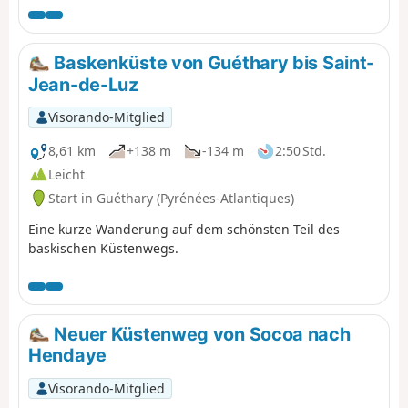
zahlreichen Anwesen. Sie können den Besuch am Strand
von Saint-Jean-de-Luz oder bei einer
Entspannungspause in der Stadt beenden.
Baskenküste von Guéthary bis Saint-
Jean-de-Luz
Visorando-Mitglied
8,61 km
+138 m
-134 m
2:50 Std.
Leicht
Start in Guéthary (Pyrénées-Atlantiques)
Eine kurze Wanderung auf dem schönsten Teil des
baskischen Küstenwegs.
Neuer Küstenweg von Socoa nach
Hendaye
Visorando-Mitglied