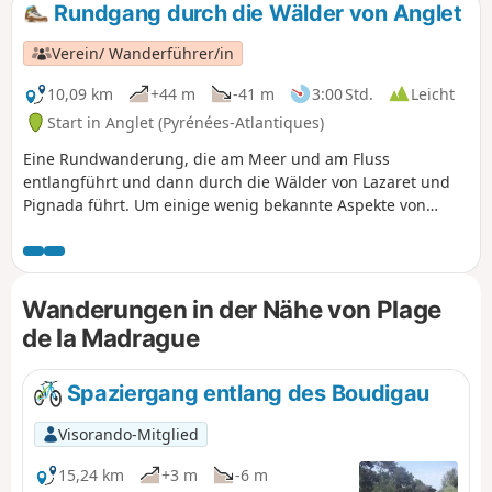
Rundgang durch die Wälder von Anglet
Verein/ Wanderführer/in
10,09 km
+44 m
-41 m
3:00 Std.
Leicht
Start in Anglet (Pyrénées-Atlantiques)
Eine Rundwanderung, die am Meer und am Fluss
entlangführt und dann durch die Wälder von Lazaret und
Pignada führt. Um einige wenig bekannte Aspekte von
Anglet und Bayonne zu entdecken.
Wanderungen in der Nähe von Plage
de la Madrague
Spaziergang entlang des Boudigau
Visorando-Mitglied
15,24 km
+3 m
-6 m