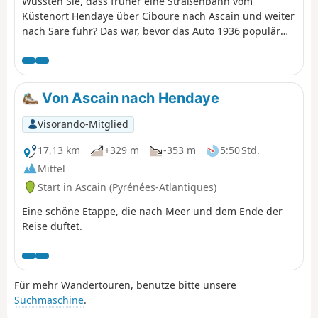
Wussten Sie, dass früher eine Straßenbahn vom
Datei von FFRando 64
Küstenort Hendaye über Ciboure nach Ascain und weiter
nach Sare fuhr? Das war, bevor das Auto 1936 populär
wurde. Diese Wanderung führt Sie auf den Spuren
dieser Straßenbahn, die aus den verfügbaren Archiven
stammen. Die Landschaft hat die Erinnerung daran
bewahrt, die man bei diesem Ausflug unter dem
Von Ascain nach Hendaye
wohlwollenden Blick des Mont Esnaur entdecken kann.
Visorando-Mitglied
17,13 km
+329 m
-353 m
5:50 Std.
Mittel
Start in Ascain (Pyrénées-Atlantiques)
Eine schöne Etappe, die nach Meer und dem Ende der
Reise duftet.
Für mehr Wandertouren, benutze bitte unsere
Suchmaschine
.