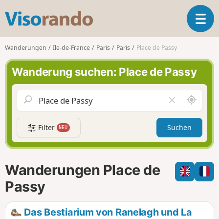
V
T
i
o
s
g
o
Wanderungen
Ile-de-France
Paris
Paris
Place de Passy
g
r
l
a
Wanderung suchen: Place de Passy
e
n
n
d
a
o
S
F
v
c
e
i
h
l
g
Filter
Suchen
NEU
a
d
a
u
l
t
m
e
i
i
e
Wanderungen Place de
o
c
r
n
h
e
Passy
u
n
m
Das Bestiarium von Ranelagh und La