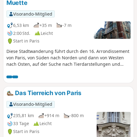
Muette
Visorando-Mitglied
6,53 km
+35 m
-7 m
2:00 Std.
Leicht
Start in Paris
Diese Stadtwanderung führt durch den 16. Arrondissement
von Paris, von Süden nach Norden und dann von Westen
nach Osten, auf der Suche nach Tierdarstellungen und
einer gewissen architektonischen Vielfalt, die für diesen
Arrondissement charakteristisch ist.
Das Tierreich von Paris
Visorando-Mitglied
235,81 km
+914 m
-800 m
33 Tage
Leicht
Start in Paris