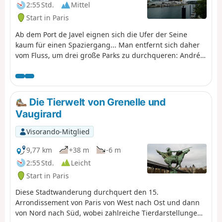
2:55 Std.
Mittel
Start in Paris
Ab dem Port de Javel eignen sich die Ufer der Seine
kaum für einen Spaziergang... Man entfernt sich daher
vom Fluss, um drei große Parks zu durchqueren: André
Citroën, Suzanne Lenglen und den Parc de l’Île Saint-
Germain. Anschließend gelangt man wieder auf den
Treidelpfad mit seinen zahlreichen festgemachten
Lastkähnen. Die Wanderung endet mit einem kurzen
Die Tierwelt von Grenelle und
Abstecher in den Parc de Saint-Cloud, bevor man die
Vaugirard
gleichnamige Brücke überquert, um die Seine zu
passieren.
Visorando-Mitglied
9,77 km
+38 m
-6 m
2:55 Std.
Leicht
Start in Paris
Diese Stadtwanderung durchquert den 15.
Arrondissement von Paris von West nach Ost und dann
von Nord nach Süd, wobei zahlreiche Tierdarstellungen