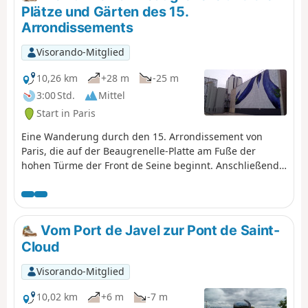
Plätze und Gärten des 15.
Arrondissements
Visorando-Mitglied
10,26 km
+28 m
-25 m
3:00 Std.
Mittel
Start in Paris
Eine Wanderung durch den 15. Arrondissement von
Paris, die auf der Beaugrenelle-Platte am Fuße der
hohen Türme der Front de Seine beginnt. Anschließend
durchquert man den Parc André Citroën und schlendert
durch die Straßen und zahlreichen Plätze dieses
Arrondissements. Anschließend wird Georges Brassens
in der Straße, in der er gewohnt hat, und dann in dem
Vom Port de Javel zur Pont de Saint-
großen Park, der seinen Namen trägt, gedacht. Die
Cloud
Wanderung endet entlang der stillgelegten
Eisenbahnstrecke Petite Ceinture.
Visorando-Mitglied
10,02 km
+6 m
-7 m