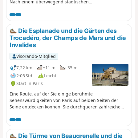
Nach einem überwiegend städtischen
Start der Wanderung geht es weiter auf
dem Sentier Nature, dem Wanderweg auf
dem ehemaligen Bahndamm der Petite
Ceinture. Die Wanderung endet mit
Die Esplanade und die Gärten des
einem Spaziergang durch den Square
Trocadéro, der Champs de Mars und die
des Poètes und einem Besuch der Serres
Invalides
d'Auteuil, der Hobbybotaniker begeistern
wird.
Visorando-Mitglied
7,22 km
+11 m
-35 m
2:05 Std.
Leicht
Start in Paris
Eine Route, auf der Sie einige berühmte
Sehenswürdigkeiten von Paris auf beiden Seiten der
Seine entdecken können. Sie durchqueren zahlreiche
Gärten, von denen einige sehr bekannt und stark
frequentiert sind, andere eher versteckt liegen und eine
angenehme Ruhe ausstrahlen.
Die Türme von Beaugrenelle und die