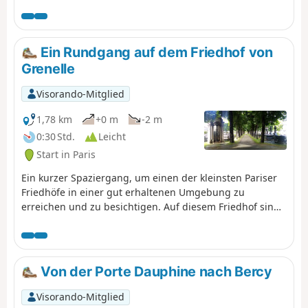
zu entdecken sind. Die Skulpturen im Parc Georges
Brassens erinnern an die Vergangenheit der
Schlachthöfe von Vaugirard.
Ein Rundgang auf dem Friedhof von
Grenelle
Visorando-Mitglied
1,78 km
+0 m
-2 m
0:30 Std.
Leicht
Start in Paris
Ein kurzer Spaziergang, um einen der kleinsten Pariser
Friedhöfe in einer gut erhaltenen Umgebung zu
erreichen und zu besichtigen. Auf diesem Friedhof sind
einige Persönlichkeiten begraben, und er umfasst auch
einige originelle Denkmäler.
Von der Porte Dauphine nach Bercy
Visorando-Mitglied