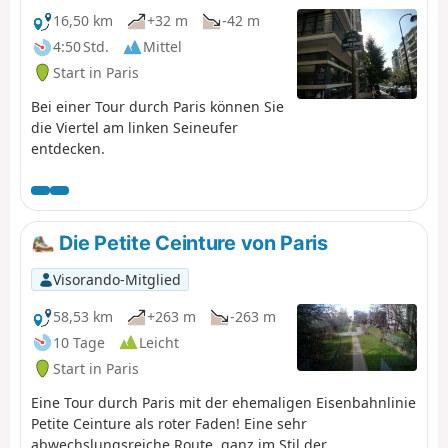
16,50 km
+32 m
-42 m
4:50 Std.
Mittel
Start in Paris
Bei einer Tour durch Paris können Sie
die Viertel am linken Seineufer
entdecken.
Die Petite Ceinture von Paris
Visorando-Mitglied
58,53 km
+263 m
-263 m
10 Tage
Leicht
Start in Paris
Eine Tour durch Paris mit der ehemaligen Eisenbahnlinie
Petite Ceinture als roter Faden! Eine sehr
abwechslungsreiche Route, ganz im Stil der