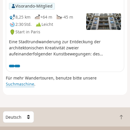
Visorando-Mitglied
8,25 km
+64 m
-45 m
2:30 Std.
Leicht
Start in Paris
Eine Stadtrundwanderung zur Entdeckung der
architektonischen Kreativität zweier
aufeinanderfolgender Kunstbewegungen: des
Jugendstils vom Ende des 19. bis zum Beginn des 20.
Jahrhunderts und des Art Déco in der
Zwischenkriegszeit.
Für mehr Wandertouren, benutze bitte unsere
Suchmaschine
.
W
Z
ä
u
h