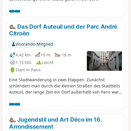
durchquerten Stadtbezirke, die vor allem die
hergerichteten Abschnitte der ehemaligen
Eisenbahnstrecke, die Parks und Gärten sowie die vom
Verkehr abgeschirmten Gassen und Durchgänge in den
Das Dorf Auteuil und der Parc André
Vordergrund stellt.
Citroën
Visorando-Mitglied
4,42 km
+5 m
-16 m
1:15 Std.
Leicht
Start in Paris
Eine Stadtwanderung in zwei Etappen. Zunächst
schlendert man durch die kleinen Straßen des Stadtteils
Auteuil, der lange Zeit ein Dorf außerhalb von Paris war,
und entdeckt dabei eine vielfältige Architektur. Nachdem
man die Seine über die berühmte Pont Mirabeau
überquert hat, schlängelt man sich durch den Parc
André Citroën, in dem sich Pflanzen-, Mineral- und
Jugendstil und Art Déco im 16.
Wasserwelten vermischen.
Arrondissement