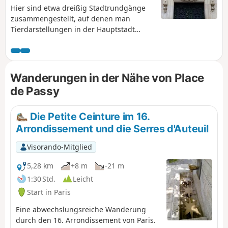
Hier sind etwa dreißig Stadtrundgänge
zusammengestellt, auf denen man
Tierdarstellungen in der Hauptstadt
entdecken kann: Skulpturen,
Gebäudeverzierungen, Wandmalereien
usw.
Wanderungen in der Nähe von Place
de Passy
Die Petite Ceinture im 16.
Arrondissement und die Serres d'Auteuil
Visorando-Mitglied
5,28 km
+8 m
-21 m
1:30 Std.
Leicht
Start in Paris
Eine abwechslungsreiche Wanderung
durch den 16. Arrondissement von Paris.