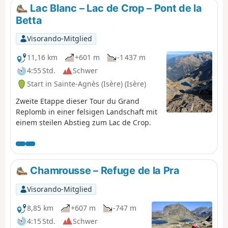
Belledonne und seine Seen hat. Achtung: Diese Wanderung
Lac Blanc – Lac de Crop – Pont de la
ist sehr bis extrem schwierig.
Betta
Visorando-Mitglied
11,16 km
+601 m
-1 437 m
4:55 Std.
Schwer
Start in Sainte-Agnès (Isère) (Isère)
Zweite Etappe dieser Tour du Grand
Replomb in einer felsigen Landschaft mit
einem steilen Abstieg zum Lac de Crop.
Chamrousse – Refuge de la Pra
Visorando-Mitglied
8,85 km
+607 m
-747 m
4:15 Std.
Schwer