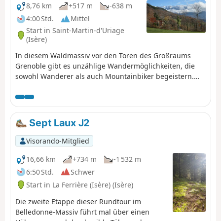
8,76 km
+517 m
-638 m
4:00 Std.
Mittel
Start in Saint-Martin-d'Uriage
(Isère)
In diesem Waldmassiv vor den Toren des Großraums
Grenoble gibt es unzählige Wandermöglichkeiten, die
sowohl Wanderer als auch Mountainbiker begeistern.
Der Vorteil dieser Route, die die Gemeinde Saint-Martin-
d'Uriage mit Eybens verbindet, besteht darin, dass sie
abwechslungsreiche Ausblicke bietet, zunächst auf das
Belledonne-Massiv und dann auf die „Hauptstadt der
Sept Laux J2
Alpen“, die vom Vercors und der Chartreuse überragt
wird.
Visorando-Mitglied
16,66 km
+734 m
-1 532 m
6:50 Std.
Schwer
Start in La Ferrière (Isère) (Isère)
Die zweite Etappe dieser Rundtour im
Belledonne-Massiv führt mal über einen