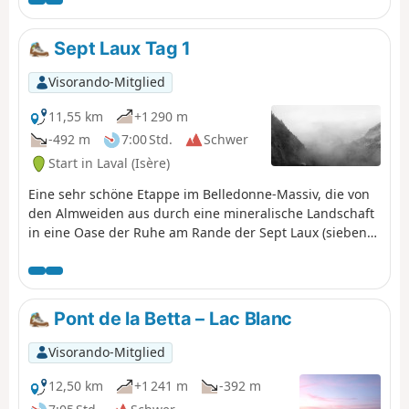
Beschreibung betrachtet diese Wanderung als einfache
Strecke, aber eine Hin- und Rückwanderung am selben
Tag ist ebenfalls möglich.Eine sportlichere Variante ist
Sept Laux Tag 1
möglich, siehe hier
Visorando-Mitglied
11,55 km
+1 290 m
-492 m
7:00 Std.
Schwer
Start in Laval (Isère)
Eine sehr schöne Etappe im Belledonne-Massiv, die von
den Almweiden aus durch eine mineralische Landschaft
in eine Oase der Ruhe am Rande der Sept Laux (sieben
Seen) führt.
Pont de la Betta – Lac Blanc
Visorando-Mitglied
12,50 km
+1 241 m
-392 m