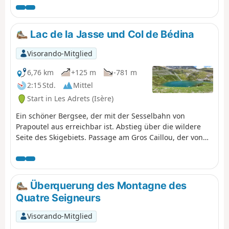
atemberaubenden Blick auf das
Grésivaudan-Tal und das Chartreuse-
Massiv genießen können.
Lac de la Jasse und Col de Bédina
Visorando-Mitglied
6,76 km
+125 m
-781 m
2:15 Std.
Mittel
Start in Les Adrets (Isère)
Ein schöner Bergsee, der mit der Sesselbahn von
Prapoutel aus erreichbar ist. Abstieg über die wildere
Seite des Skigebiets. Passage am Gros Caillou, der von
vielen Kletterern genutzt wird.
Überquerung des Montagne des
Quatre Seigneurs
Visorando-Mitglied