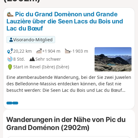
Pic du Grand Domènon und Grande
Lauzière über die Seen Lacs du Bois und
Lac du Bœuf
Visorando-Mitglied
20,22 km
+1 904 m
-1 903 m
8 Std.
Sehr schwer
Start in Revel (Isère) (Isère)
Eine atemberaubende Wanderung, bei der Sie zwei Juwelen
des Belledonne-Massivs entdecken können, die fast nie
besucht werden: Die Seen Lac du Bois und Lac du Bœuf
sind kleine Juwelen abseits der ausgetretenen Pfade des
Massivs. Der Pic du Grand Domènon, der höchste Punkt der
Wanderung, ist ein wunderschöner Aussichtspunkt, der viel
weniger besucht ist als die Croix de Belledonne und von
Wanderungen in der Nähe von Pic du
dem aus man einen Blick auf die Bauges, den Mont Blanc,
Grand Doménon (2902m)
die Grandes Rousses, den Oisans, den Dévoluy, den
Taillefer, den Vercors und die Chartreuse und natürlich