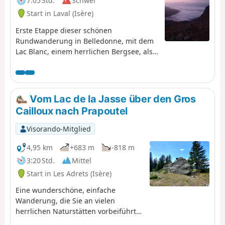
7:05 Std.
Schwer
Start in Laval (Isère)
Erste Etappe dieser schönen
Rundwanderung in Belledonne, mit dem
Lac Blanc, einem herrlichen Bergsee, als
krönendem Abschluss.
Vom Lac de la Jasse über den Gros
Cailloux nach Prapoutel
Visorando-Mitglied
4,95 km
+683 m
-818 m
3:20 Std.
Mittel
Start in Les Adrets (Isère)
Eine wunderschöne, einfache
Wanderung, die Sie an vielen
herrlichen Naturstätten vorbeiführt
und von der aus Sie einen