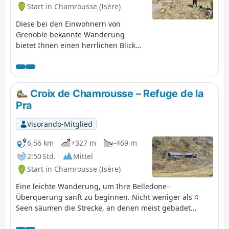
Start in Chamrousse (Isère)
Diese bei den Einwohnern von
Grenoble bekannte Wanderung
bietet Ihnen einen herrlichen Blick
auf alle umliegenden
Gebirgsmassive, Chartreuse, Vercors,
Grandes Rousses, Taillefer und
Belledonne. Sobald Sie die
Croix de Chamrousse – Refuge de la
Seilbahnstation erreichen, wird Ihr
Pra
Blick von der Meije angezogen, die so
nah zu sein scheint.⚠️ Diese
Visorando-Mitglied
Wanderung kann vom 30.06. bis zum
01.10. nur zu Fuß unternommen
6,56 km
+327 m
-469 m
werden. ⚠️
2:50 Std.
Mittel
Start in Chamrousse (Isère)
Eine leichte Wanderung, um Ihre Belledone-
Überquerung sanft zu beginnen. Nicht weniger als 4
Seen säumen die Strecke, an denen meist gebadet
und/oder ein Nickerchen gemacht werden kann. Diese