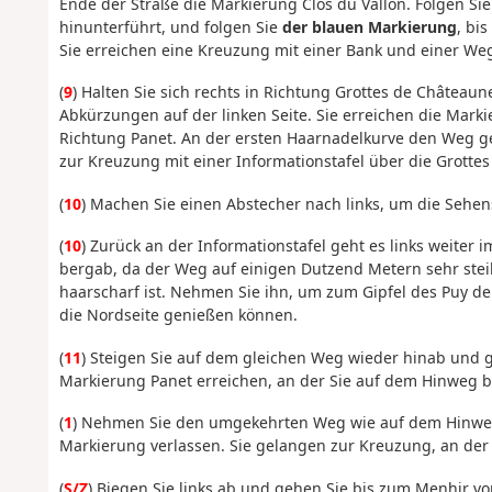
Ende der Straße die Markierung Clos du Vallon. Folgen S
hinunterführt, und folgen Sie
der blauen Markierung
, bi
Sie erreichen eine Kreuzung mit einer Bank und einer W
(
9
) Halten Sie sich rechts in Richtung Grottes de Châteaun
Abkürzungen auf der linken Seite. Sie erreichen die Mar
Richtung Panet. An der ersten Haarnadelkurve den Weg ge
zur Kreuzung mit einer Informationstafel über die Grotte
(
10
) Machen Sie einen Abstecher nach links, um die Sehen
(
10
) Zurück an der Informationstafel geht es links weiter
bergab, da der Weg auf einigen Dutzend Metern sehr steil 
haarscharf ist. Nehmen Sie ihn, um zum Gipfel des Puy de
die Nordseite genießen können.
(
11
) Steigen Sie auf dem gleichen Weg wieder hinab und ge
Markierung Panet erreichen, an der Sie auf dem Hinweg 
(
1
) Nehmen Sie den umgekehrten Weg wie auf dem Hinweg,
Markierung verlassen. Sie gelangen zur Kreuzung, an de
(
S/Z
) Biegen Sie links ab und gehen Sie bis zum Menhir vo