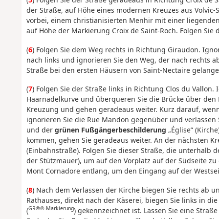
der Straße, auf Höhe eines modernen Kreuzes aus Volvic-St
vorbei, einem christianisierten Menhir mit einer liegende
auf Höhe der Markierung Croix de Saint-Roch. Folgen Sie 
(
6
) Folgen Sie dem Weg rechts in Richtung Giraudon. Ignor
nach links und ignorieren Sie den Weg, der nach rechts a
Straße bei den ersten Häusern von Saint-Nectaire gelange
(
7
) Folgen Sie der Straße links in Richtung Clos du Vallon. 
Haarnadelkurve und überqueren Sie die Brücke über den 
Kreuzung und gehen geradeaus weiter. Kurz darauf, wenn
ignorieren Sie die Rue Mandon gegenüber und verlassen S
und der
grünen Fußgängerbeschilderung
„Église” (Kirche
kommen, gehen Sie geradeaus weiter. An der nächsten Kre
(Einbahnstraße). Folgen Sie dieser Straße, die unterhalb d
der Stützmauer), um auf den Vorplatz auf der Südseite zu
Mont Cornadore entlang, um den Eingang auf der Westseite
(
8
) Nach dem Verlassen der Kirche biegen Sie rechts ab u
Rathauses, direkt nach der Käserei, biegen Sie links in die
GR®®-Markierung
(
) gekennzeichnet ist. Lassen Sie eine Straße