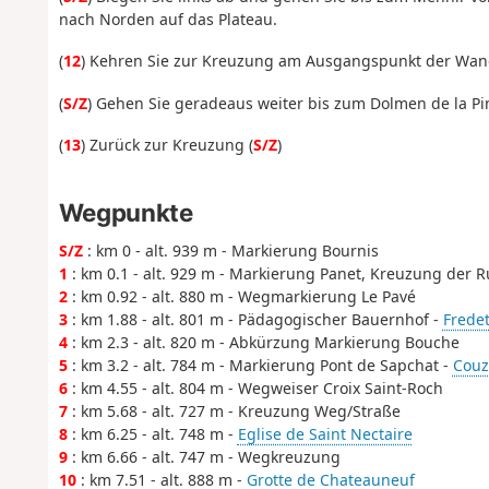
nach Norden auf das Plateau.
(
12
) Kehren Sie zur Kreuzung am Ausgangspunkt der Wan
(
S/Z
) Gehen Sie geradeaus weiter bis zum Dolmen de la Pin
(
13
) Zurück zur Kreuzung (
S/Z
)
Wegpunkte
S/Z
: km 0 - alt. 939 m - Markierung Bournis
1
: km 0.1 - alt. 929 m - Markierung Panet, Kreuzung de
2
: km 0.92 - alt. 880 m - Wegmarkierung Le Pavé
3
: km 1.88 - alt. 801 m - Pädagogischer Bauernhof -
Fredet
4
: km 2.3 - alt. 820 m - Abkürzung Markierung Bouche
5
: km 3.2 - alt. 784 m - Markierung Pont de Sapchat -
Couze
6
: km 4.55 - alt. 804 m - Wegweiser Croix Saint-Roch
7
: km 5.68 - alt. 727 m - Kreuzung Weg/Straße
8
: km 6.25 - alt. 748 m -
Eglise de Saint Nectaire
9
: km 6.66 - alt. 747 m - Wegkreuzung
10
: km 7.51 - alt. 888 m -
Grotte de Chateauneuf