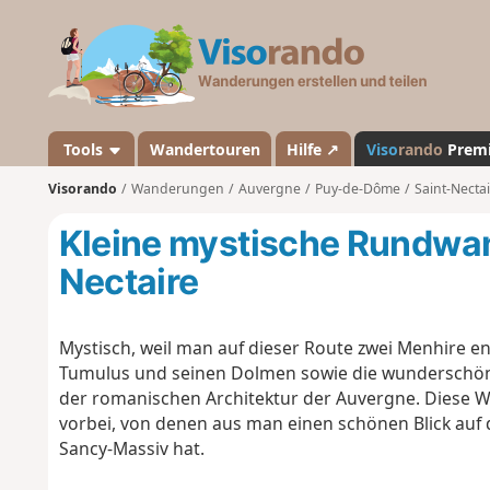
V
i
s
o
r
a
Tools
Wandertouren
Hilfe ↗
Viso
rando
Prem
n
Visorando
Wanderungen
Auvergne
Puy-de-Dôme
Saint-Necta
d
o
Kleine mystische Rundwan
Nectaire
Mystisch, weil man auf dieser Route zwei Menhire ent
Tumulus und seinen Dolmen sowie die wunderschöne
der romanischen Architektur der Auvergne. Diese 
vorbei, von denen aus man einen schönen Blick auf
Sancy-Massiv hat.