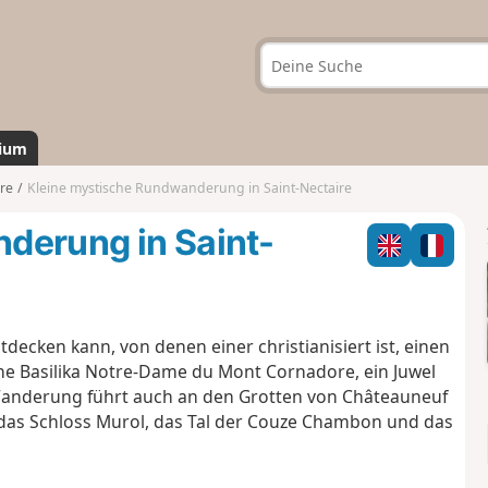
ium
ire
Kleine mystische Rundwanderung in Saint-Nectaire
derung in Saint-
decken kann, von denen einer christianisiert ist, einen
 Basilika Notre-Dame du Mont Cornadore, ein Juwel
Wanderung führt auch an den Grotten von Châteauneuf
 das Schloss Murol, das Tal der Couze Chambon und das