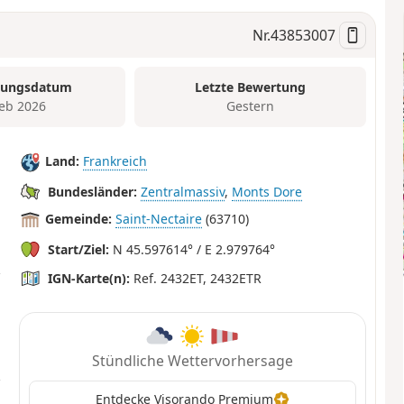
Nr.
43853007
tungsdatum
Letzte Bewertung
Feb 2026
Gestern
Land:
Frankreich
Bundesländer:
Zentralmassiv
,
Monts Dore
Gemeinde:
Saint-Nectaire
(63710)
Start/Ziel:
N 45.597614° / E 2.979764°
IGN-Karte(n):
Ref. 2432ET, 2432ETR
Stündliche Wettervorhersage
Entdecke Visorando Premium