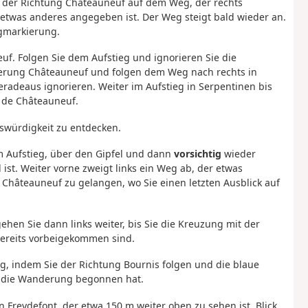
ie der Richtung Châteauneuf auf dem Weg, der rechts
s etwas anderes angegeben ist. Der Weg steigt bald wieder an.
egmarkierung.
euf. Folgen Sie dem Aufstieg und ignorieren Sie die
kierung Châteauneuf und folgen dem Weg nach rechts in
radeaus ignorieren. Weiter im Aufstieg in Serpentinen bis
s de Châteauneuf.
swürdigkeit zu entdecken.
 im Aufstieg, über den Gipfel und dann
vorsichtig
wieder
ist. Weiter vorne zweigt links ein Weg ab, der etwas
 Châteauneuf zu gelangen, wo Sie einen letzten Ausblick auf
hen Sie dann links weiter, bis Sie die Kreuzung mit der
bereits vorbeigekommen sind.
 indem Sie der Richtung Bournis folgen und die blaue
r die Wanderung begonnen hat.
n Freydefont, der etwa 150 m weiter oben zu sehen ist. Blick