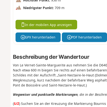
Höchster Punkt:
956 m
Niedrigster Punkt:
709 m
In der mobilen App anzeigen
GPX herunterladen
PDF herunterladen
Beschreibung der Wandertour
Von Le Vernet-Sainte-Marguerite aus nehmen Sie die D640
Nach etwa 600 m biegen Sie rechts auf einen befahrbaren
Schildes mit der Aufschrift „Saint-Nectaire-le-Haut (Dolme
Wegkreuzung, kurz nachdem der befahrbare Weg asphaltiert
Pont de Boissière und Saint-Nectaire-le-Haut.)
Wegweiser und punktuelle Markierungen
, die in der Besch
(
S/Z
) Suchen Sie an der Kreuzung die Markierung Bournis u