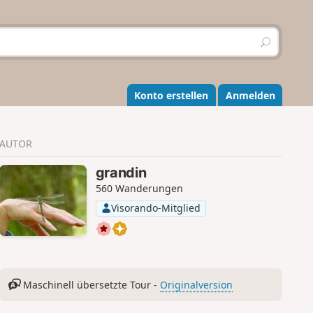
S
u
c
h
e
Konto erstellen
Anmelden
n
AUTOR
grandin
560 Wanderungen
Visorando-Mitglied
Maschinell übersetzte Tour -
Originalversion