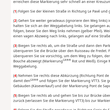
erreichen diese Markierung sehr schnell an einer Kreuzun
(
1
) Folgen Sie der kleinen Straße in Richtung Le Pavé und
(
2
) Gehen Sie weiter geradeaus (ignoriere den Weg links) 
halten Sie sich an der Weggabelung links. Sie gelangen au
folgen, bevor Sie den Weg links nehmen (gelber Pfeil). We
einen vagen Abzweig nach links, gelangen auf eine Straße 
(
3
) Biegen Sie rechts ab, um die Straße und dann den Pa
überqueren Sie die Brücke über den Ruisseau de Fredet. 
überqueren Sie sie vorsichtig, um dem Weg zu folgen, der
GR®®
Bouche abzweigt (Markierung
Rot und Weiß). Einige 
Weggabelung.
(
4
) Nehmen Sie rechts diese Abkürzung (Richtung Pont de 
GR®®
damit den
und folgen Sie der Markierung VTT3. Sie g
Gebäuden (Käseverkauf) und der Markierung Pont de Sapc
(
5
) Biegen Sie rechts ab und gehen Sie bis zur Brücke ü
zurück (verlassen Sie die Markierung VTT3) bis zur Markie
(
5
) Folgen Sie der Straße geradeaus in Richtung Croix de 