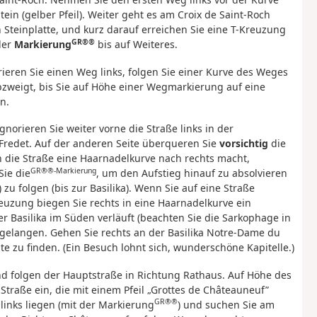
ein (gelber Pfeil). Weiter geht es am Croix de Saint-Roch
n Steinplatte, und kurz darauf erreichen Sie eine T-Kreuzung
GR®®
der
Markierung
bis auf Weiteres.
ieren Sie einen Weg links, folgen Sie einer Kurve des Weges
bzweigt, bis Sie auf Höhe einer Wegmarkierung auf eine
n.
Ignorieren Sie weiter vorne die Straße links in der
Fredet. Auf der anderen Seite überqueren Sie
vorsichtig
die
 die Straße eine Haarnadelkurve nach rechts macht,
GR®®-Markierung
ie die
, um den Aufstieg hinauf zu absolvieren
) zu folgen (bis zur Basilika). Wenn Sie auf eine Straße
uzung biegen Sie rechts in eine Haarnadelkurve ein
er Basilika im Süden verläuft (beachten Sie die Sarkophage in
 gelangen. Gehen Sie rechts an der Basilika Notre-Dame du
 zu finden. (Ein Besuch lohnt sich, wunderschöne Kapitelle.)
nd folgen der Hauptstraße in Richtung Rathaus. Auf Höhe des
 Straße ein, die mit einem Pfeil „Grottes de Châteauneuf”
GR®®
 links liegen (mit der Markierung
) und suchen Sie am