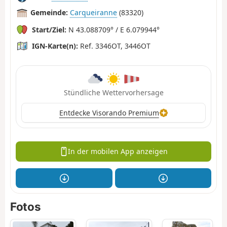
Gemeinde:
Carqueiranne
(83320)
Start/Ziel:
N 43.088709° / E 6.079944°
IGN-Karte(n):
Ref. 3346OT, 3446OT
Stündliche Wettervorhersage
Entdecke Visorando Premium
In der mobilen App anzeigen
Fotos