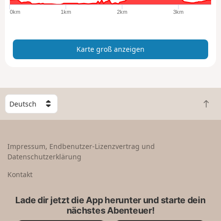
ß
0km
1km
2km
3km
a
n
z
Karte groß anzeigen
e
i
g
e
n
W
Z
ä
u
h
r
l
ü
e
Impressum, Endbenutzer-Lizenzvertrag und
c
e
Datenschutzerklärung
k
i
n
n
Kontakt
a
L
c
a
Lade dir jetzt die App herunter und starte dein
h
n
nächstes Abenteuer!
o
d