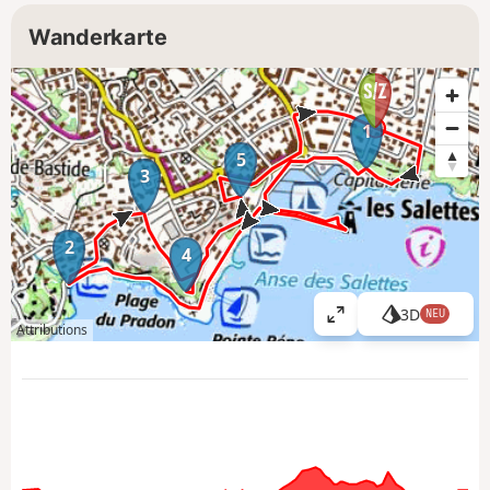
Wanderkarte
1
5
3
2
4
3D
NEU
K
Attributions
a
r
t
e
g
r
o