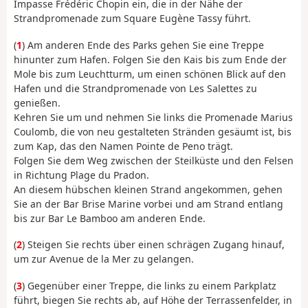
Impasse Frédéric Chopin ein, die in der Nähe der
Strandpromenade zum Square Eugène Tassy führt.
(
1
) Am anderen Ende des Parks gehen Sie eine Treppe
hinunter zum Hafen. Folgen Sie den Kais bis zum Ende der
Mole bis zum Leuchtturm, um einen schönen Blick auf den
Hafen und die Strandpromenade von Les Salettes zu
genießen.
Kehren Sie um und nehmen Sie links die Promenade Marius
Coulomb, die von neu gestalteten Stränden gesäumt ist, bis
zum Kap, das den Namen Pointe de Peno trägt.
Folgen Sie dem Weg zwischen der Steilküste und den Felsen
in Richtung Plage du Pradon.
An diesem hübschen kleinen Strand angekommen, gehen
Sie an der Bar Brise Marine vorbei und am Strand entlang
bis zur Bar Le Bamboo am anderen Ende.
(
2
) Steigen Sie rechts über einen schrägen Zugang hinauf,
um zur Avenue de la Mer zu gelangen.
(
3
) Gegenüber einer Treppe, die links zu einem Parkplatz
führt, biegen Sie rechts ab, auf Höhe der Terrassenfelder, in