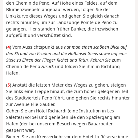
den Chemin de Peno. Auf Höhe eines Feldes, auf dem
Blumenzwiebeln angebaut werden, folgen Sie der
Linkskurve dieses Weges und gehen Sie gleich danach
rechts hinunter, um zur Landzunge Pointe de Peno zu
gelangen. Hier standen früher Bunker, die inzwischen
aufgefüllt und verschüttet sind.
(
4
) Vom Aussichtspunkt aus
hat man einen schönen Blick auf
den Strand von Pradon und die Halbinsel Giens sowie auf eine
Stele zu Ehren der Flieger Richet und Tatin. Kehren Sie
zum
Chemin de Peno
zurück
und folgen Sie ihm in Richtung
Hafen.
(
5
) Anstatt die letzten Meter des Weges zu gehen, steigen
Sie links eine Treppe hinauf, die zum höher gelegenen Teil
des Stadtviertels Peno führt, und gehen Sie rechts hinunter
zur Avenue Élie Gautier.
Gehen Sie am Hôtel Richiardi (eine Institution in Les
Salettes) vorbei und genießen Sie den Spaziergang am
Hafen (der bei unserem Besuch wegen Bauarbeiten
gesperrt war).
Biegen Sie am Kreisverkehr vor dem Hotel La Réserve (eine