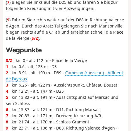
(
7
) Biegen Sie links auf die D25 ab und fahren Sie bis zur
folgenden Kreuzung mit vier Abzweigungen.
(
9
) Fahren Sie rechts weiter auf der D88 in Richtung Valence
d'Agen. Durch das Aratz-Tal gelangen Sie nach Mansonville,
biegen rechts auf die C1 ab und erreichen schnell die Place
de la Vierge (
S/Z
).
Wegpunkte
S/Z
: km 0 - alt. 112 m - Place de la Vierge
1
: km 0.6 - alt. 123 m - D3
2
: km 3.91 - alt. 109 m - D89 -
Cameson (ruisseau) - Affluent
de l'Ayroux
3
: km 6.26 - alt. 122 m - Aussichtspunkt, Château Bouzet
4
: km 12.21 - alt. 147 m - D25
5
: km 13.82 - alt. 191 m - Aussichtspunkt auf Marsac und
sein Schloss
6
: km 15.37 - alt. 121 m - D11, Richtung Marsac
7
: km 20.83 - alt. 171 m - Dreiweg-Kreuzung A/R
8
: km 21.74 - alt. 170 m - Schloss Gramont
9
: km 23.71 - alt. 106 m - D88, Richtung Valence d'Agen -