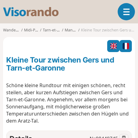
V
T
i
o
s
g
o
Wanderungen
Midi-Pyrénées
Tarn-et-Garonne
Mansonville
Kleine Tour zwischen Gers und Tarn-et-Garonne
g
r
l
a
e
n
n
d
Kleine Tour zwischen Gers und
a
o
v
Tarn-et-Garonne
i
g
Schöne kleine Rundtour mit einigen schönen, recht
a
steilen, aber kurzen Aufstiegen zwischen Gers und
t
i
Tarn-et-Garonne. Angenehm, vor allem morgens bei
o
Sonnenaufgang, mit möglicherweise großen
n
Temperaturunterschieden zwischen den Hügeln und
dem Aratz-Tal.