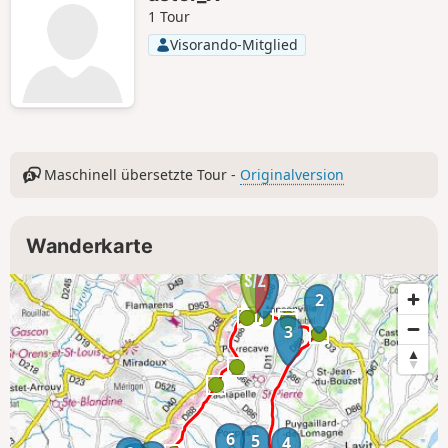
1 Tour
Visorando-Mitglied
Maschinell übersetzte Tour -
Originalversion
Wanderkarte
1
2
3
6
5
4