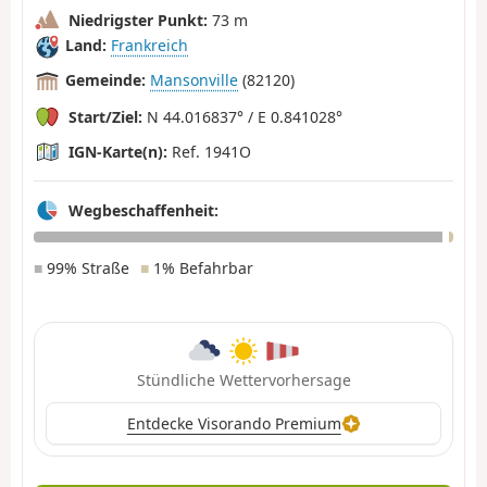
Niedrigster Punkt:
73 m
Land:
Frankreich
Gemeinde:
Mansonville
(82120)
Start/Ziel:
N 44.016837° / E 0.841028°
IGN-Karte(n):
Ref. 1941O
Wegbeschaffenheit:
■
99% Straße
■
1% Befahrbar
Stündliche Wettervorhersage
Entdecke Visorando Premium