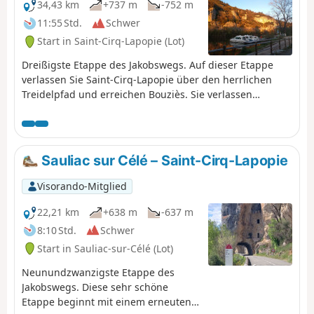
34,43 km
+737 m
-752 m
11:55 Std.
Schwer
Start in Saint-Cirq-Lapopie (Lot)
Dreißigste Etappe des Jakobswegs. Auf dieser Etappe
verlassen Sie Saint-Cirq-Lapopie über den herrlichen
Treidelpfad und erreichen Bouziès. Sie verlassen
denGR®651und folgen demGR®36. Sie steigen erneut
auf die Hochebene hinauf, von der aus Sie einen
schönen Blick auf das Lot-Tal genießen können, bevor Sie
wieder hinunter nach Arcambal und zu dessen
Sauliac sur Célé – Saint-Cirq-Lapopie
mittelalterlicher Burg gehen. Anschließend wandern Sie
am ruhigen Flusslauf des Lot entlang bis nach Cahors.
Visorando-Mitglied
22,21 km
+638 m
-637 m
8:10 Std.
Schwer
Start in Sauliac-sur-Célé (Lot)
Neunundzwanzigste Etappe des
Jakobswegs. Diese sehr schöne
Etappe beginnt mit einem erneuten