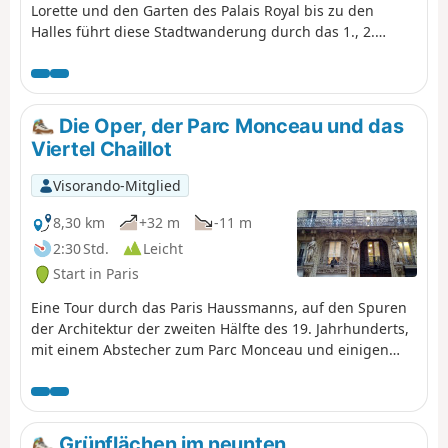
Lorette und den Garten des Palais Royal bis zu den
Halles führt diese Stadtwanderung durch das 1., 2.
und9. Arrondissement von Paris auf der Suche nach
Darstellungen von Tieren.
Die Oper, der Parc Monceau und das
Viertel Chaillot
Visorando-Mitglied
8,30 km
+32 m
-11 m
2:30 Std.
Leicht
Start in Paris
Eine Tour durch das Paris Haussmanns, auf den Spuren
der Architektur der zweiten Hälfte des 19. Jahrhunderts,
mit einem Abstecher zum Parc Monceau und einigen
Stätten, die die französisch-amerikanische Freundschaft
feiern.
Grünflächen im neunten