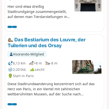
dasjenige mit den wenigsten
Grünflächen. Dabei handelt es sich vor
Hier sind etwa dreißig
allem um stark frequentierte
Stadtrundgänge zusammengestellt,
Nachbarschaftsgärten, die eine wichtige
auf denen man Tierdarstellungen in
soziale Rolle spielen. Das Gesamtbild
der Hauptstadt entdecken kann:
spiegelt ein altes Stadtgefüge wider, das
Skulpturen, Gebäudeverzierungen,
der Schaffung großer Naturflächen wenig
Wandmalereien usw.
förderlich ist.
Das Bestiarium des Louvre, der
Tuilerien und des Orsay
Visorando-Mitglied
8,13 km
+8 m
-8 m
2:20 Std.
Leicht
Start in Paris
Diese Stadtrundwanderung konzentriert sich auf das
Herz von Paris, in ein Viertel mit zahlreichen
weltberühmten Museen, auf der Suche nach
Tierdarstellungen. Im Jardin des Tuileries sind diese
besonders zahlreich und vermitteln ein