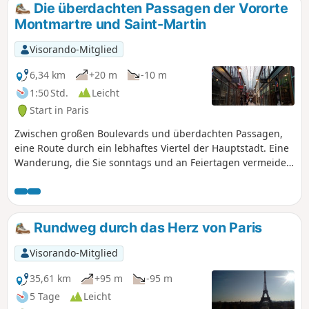
Die überdachten Passagen der Vororte
Montmartre und Saint-Martin
Visorando-Mitglied
6,34 km
+20 m
-10 m
1:50 Std.
Leicht
Start in Paris
Zwischen großen Boulevards und überdachten Passagen,
eine Route durch ein lebhaftes Viertel der Hauptstadt. Eine
Wanderung, die Sie sonntags und an Feiertagen vermeiden
sollten, da die Passagen dann geschlossen sein können.
Rundweg durch das Herz von Paris
Visorando-Mitglied
35,61 km
+95 m
-95 m
5 Tage
Leicht