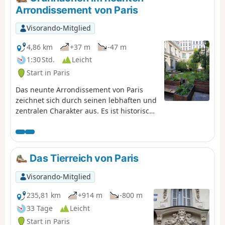
Arrondissement von Paris
Visorando-Mitglied
4,86 km
+37 m
-47 m
1:30 Std.
Leicht
Start in Paris
Das neunte Arrondissement von Paris
zeichnet sich durch seinen lebhaften und
zentralen Charakter aus. Es ist historisch
mit der Welt des Showbusiness
verbunden und verfügt über zahlreiche
Theater, Kinos und Konzertsäle. Als
Einkaufsviertel beherbergt es Kaufhäuser,
Das Tierreich von Paris
Boutiquen und symbolträchtige
überdachte Passagen. Es verbindet
Visorando-Mitglied
Haussmann-Architektur mit neueren
Bauten und bleibt dabei ein
235,81 km
+914 m
-800 m
Wohnviertel.Nach den ersten beiden
33 Tage
Leicht
Arrondissements ist das neunte
Start in Paris