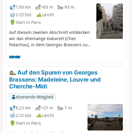
7,60 km
+83 m
-93 m
2:25 Std.
Leicht
Start in Paris
Auf diesem zweiten Abschnitt entdecken
wir das ehemalige Kabarett (Chez
Patachou), in dem Georges Brassens zum
ersten Mal öffentlich auftrat. Die
Durchquerung des Montmartre mit
seinen Steigungen, Pfaden und
Treppenstraßen ist besonders angenehm
Auf den Spuren von Georges
(vorzugsweise in der „touristischen
Brassens: Madeleine, Louvre und
Nebensaison” zu unternehmen).
Cherche-Midi
Visorando-Mitglied
8,23 km
+25 m
-7 m
2:25 Std.
Leicht
Start in Paris