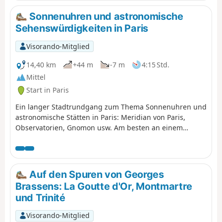
widersprüchliches Bild der Tierwelt, zweifellos das ihrer
Zeit.
Sonnenuhren und astronomische
Sehenswürdigkeiten in Paris
Visorando-Mitglied
14,40 km
+44 m
-7 m
4:15 Std.
Mittel
Start in Paris
Ein langer Stadtrundgang zum Thema Sonnenuhren und
astronomische Stätten in Paris: Meridian von Paris,
Observatorien, Gnomon usw. Am besten an einem
sonnigen Tag, damit Sie die Uhrzeit entlang der Route
ablesen können! Die Sonnenuhren befinden sich oft in
großer Höhe und sind manchmal durch Bäume verdeckt
... manchmal muss man gut suchen.
Auf den Spuren von Georges
Brassens: La Goutte d'Or, Montmartre
und Trinité
Visorando-Mitglied