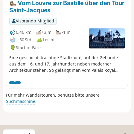
Vom Louvre zur Bastille über den Tour
Kunstgalerien und renommierten
Saint-Jacques
Kulturinstitutionen. Es bietet ein Dutzend
Parks und städtische Gärten sowie den
Visorando-Mitglied
berühmten Jardin du Luxembourg, der vom
Staat verwaltet wird und hier nicht näher
6,46 km
+3 m
-1 m
behandelt wird.
1:50 Std.
Leicht
Start in Paris
Eine geschichtsträchtige Stadtroute, auf der Gebäude
aus dem 16. und 17. Jahrhundert neben moderner
Architektur stehen. So gelangt man vom Palais Royal
zum Forum des Halles, von der Kirche Saint-Eustache
zum Centre Beaubourg, vom Tour Saint-Jacques zur
Opéra Bastille. Die Route schlängelt sich durch Straßen,
Für mehr Wandertouren, benutze bitte unsere
Gassen, Passagen und Gärten und bietet die
Suchmaschine
.
Möglichkeit, ein reiches und vielfältiges Kulturerbe zu
entdecken.
W