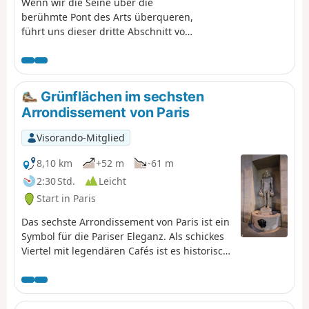
Wenn wir die Seine über die
berühmte Pont des Arts überqueren,
führt uns dieser dritte Abschnitt vom
rechten zum linken Ufer, für das
Brassens eine ausgeprägte Vorliebe
hatte. Dies ist auch eine Gelegenheit,
die wichtigsten Sehenswürdigkeiten
Grünflächen im sechsten
des Pariser Kulturerbes zu
Arrondissement von Paris
besichtigen: die Place Beauvau und
den Élysée-Palast, die Place
Visorando-Mitglied
Vendôme, den Louvre (mit seiner
Glaspyramide), das Institut de France
8,10 km
+52 m
-61 m
...
2:30 Std.
Leicht
Start in Paris
Das sechste Arrondissement von Paris ist ein
Symbol für die Pariser Eleganz. Als schickes
Viertel mit legendären Cafés ist es historisch
mit Schriftstellern, Philosophen und
Künstlern verbunden. Es ist ebenso bekannt
für sein intellektuelles Erbe wie für sein
architektonisches Erbe mit seinen Museen,