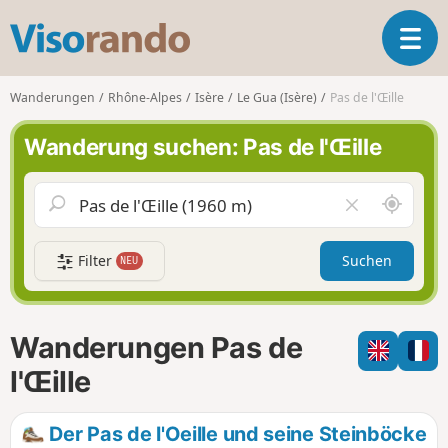
V
T
i
o
s
g
o
Wanderungen
Rhône-Alpes
Isère
Le Gua (Isère)
Pas de l'Œille
g
r
l
a
Wanderung suchen: Pas de l'Œille
e
n
n
d
a
o
S
F
v
c
e
i
h
l
g
Filter
Suchen
NEU
a
d
a
u
l
t
m
e
i
i
e
Wanderungen Pas de
o
c
r
n
h
e
l'Œille
u
n
m
Der Pas de l'Oeille und seine Steinböcke