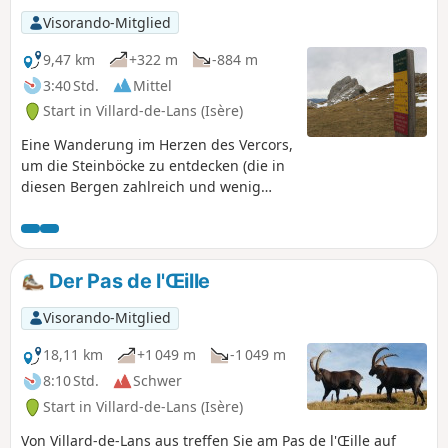
Visorando-Mitglied
9,47 km
+322 m
-884 m
3:40 Std.
Mittel
Start in Villard-de-Lans (Isère)
Eine Wanderung im Herzen des Vercors,
um die Steinböcke zu entdecken (die in
diesen Bergen zahlreich und wenig
scheu sind). Und als Belohnung
erwartet Sie bei Ihrer Ankunft ein
wunderschöner Panoramablick auf die
umliegenden Berge.
Der Pas de l'Œille
Visorando-Mitglied
18,11 km
+1 049 m
-1 049 m
8:10 Std.
Schwer
Start in Villard-de-Lans (Isère)
Von Villard-de-Lans aus treffen Sie am Pas de l'Œille auf