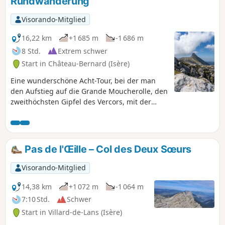
Rundwanderung
Visorando-Mitglied
16,22 km
+1 685 m
-1 686 m
8 Std.
Extrem schwer
Start in Château-Bernard (Isère)
Eine wunderschöne Acht-Tour, bei der man
den Aufstieg auf die Grande Moucherolle, den
zweithöchsten Gipfel des Vercors, mit der
Überquerung von zwei anspruchsvollen
Pässen und der Erkundung der Grate des
Rocher des Deux Sœurs verbinden kann.
Diese Wanderung umfasst zwei kurze
Pas de l'Œille – Col des Deux Sœurs
Kletterpassagen (jeweils weniger als 5 m), die
nicht besonders schwierig, aber ausgesetzt
Visorando-Mitglied
sind. Ein gutes Viertel der Strecke verläuft auf
wenig markierten Pfaden, die ein gutes
14,38 km
+1 072 m
-1 064 m
Orientierungsvermögen erfordern, auch
7:10 Std.
Schwer
wenn die Wegfindung einfach ist. Murmeltier
Start in Villard-de-Lans (Isère)
und Steinböcke stehen auf dem Programm.