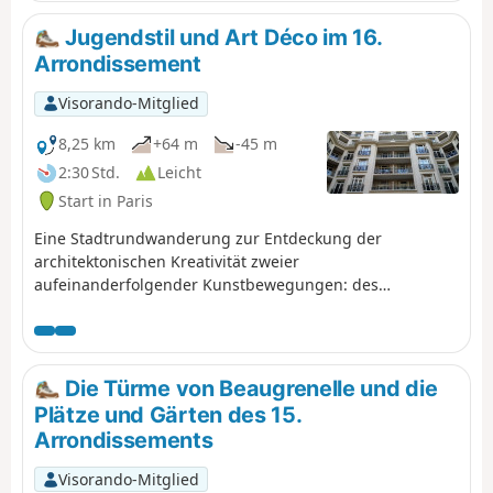
und einem vielfältigen Kulturerbe.
Jugendstil und Art Déco im 16.
Arrondissement
Visorando-Mitglied
8,25 km
+64 m
-45 m
2:30 Std.
Leicht
Start in Paris
Eine Stadtrundwanderung zur Entdeckung der
architektonischen Kreativität zweier
aufeinanderfolgender Kunstbewegungen: des
Jugendstils vom Ende des 19. bis zum Beginn des 20.
Jahrhunderts und des Art Déco in der
Zwischenkriegszeit.
Die Türme von Beaugrenelle und die
Plätze und Gärten des 15.
Arrondissements
Visorando-Mitglied