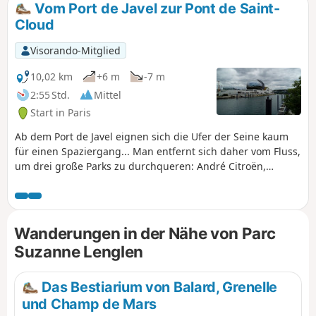
Vom Port de Javel zur Pont de Saint-
Cloud
Visorando-Mitglied
10,02 km
+6 m
-7 m
2:55 Std.
Mittel
Start in Paris
Ab dem Port de Javel eignen sich die Ufer der Seine kaum
für einen Spaziergang... Man entfernt sich daher vom Fluss,
um drei große Parks zu durchqueren: André Citroën,
Suzanne Lenglen und den Parc de l’Île Saint-Germain.
Anschließend gelangt man wieder auf den Treidelpfad mit
seinen zahlreichen festgemachten Lastkähnen. Die
Wanderung endet mit einem kurzen Abstecher in den Parc
Wanderungen in der Nähe von Parc
de Saint-Cloud, bevor man die gleichnamige Brücke
Suzanne Lenglen
überquert, um die Seine zu passieren.
Das Bestiarium von Balard, Grenelle
und Champ de Mars