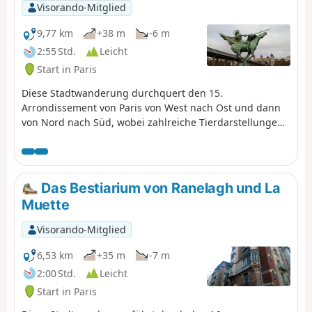
Visorando-Mitglied
9,77 km
+38 m
-6 m
2:55 Std.
Leicht
Start in Paris
Diese Stadtwanderung durchquert den 15.
Arrondissement von Paris von West nach Ost und dann
von Nord nach Süd, wobei zahlreiche Tierdarstellungen
zu entdecken sind. Die Skulpturen im Parc Georges
Brassens erinnern an die Vergangenheit der
Schlachthöfe von Vaugirard.
Das Bestiarium von Ranelagh und La
Muette
Visorando-Mitglied
6,53 km
+35 m
-7 m
2:00 Std.
Leicht
Start in Paris