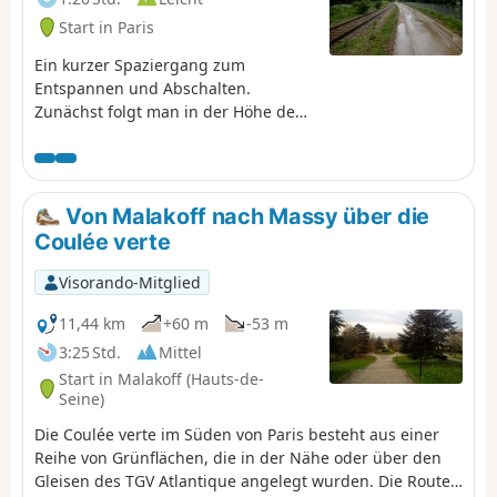
Start in Paris
Ein kurzer Spaziergang zum
Entspannen und Abschalten.
Zunächst folgt man in der Höhe dem
Verlauf der ehemaligen
Eisenbahnstrecke Petite Ceinture.
Anschließend schlendert man durch
den Parc Georges Brassens, der
Von Malakoff nach Massy über die
zahlreiche Möglichkeiten zum
Coulée verte
Spazierengehen und Verweilen
bietet. Schließlich gelangt man in
Visorando-Mitglied
den 14. Arrondissement und folgt
der Trasse der Petite Ceinture bis zur
11,44 km
+60 m
-53 m
Porte d'Orléans.
3:25 Std.
Mittel
Start in Malakoff (Hauts-de-
Seine)
Die Coulée verte im Süden von Paris besteht aus einer
Reihe von Grünflächen, die in der Nähe oder über den
Gleisen des TGV Atlantique angelegt wurden. Die Route