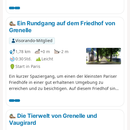
in den nahen Vororten folgt dieser Coulée verte bis zu
ihrem Ende. Ein städtischer Spaziergang im Grünen, der
zu jeder Jahreszeit zu Fuß oder mit dem Fahrrad
unternommen werden kann.
Ein Rundgang auf dem Friedhof von
Grenelle
Visorando-Mitglied
1,78 km
+0 m
-2 m
0:30 Std.
Leicht
Start in Paris
Ein kurzer Spaziergang, um einen der kleinsten Pariser
Friedhöfe in einer gut erhaltenen Umgebung zu
erreichen und zu besichtigen. Auf diesem Friedhof sind
einige Persönlichkeiten begraben, und er umfasst auch
einige originelle Denkmäler.
Die Tierwelt von Grenelle und
Vaugirard