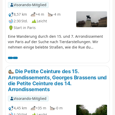
Visorando-Mitglied
8,57 km
+4 m
-4 m
2:30 Std.
Leicht
Start in Paris
Eine Wanderung durch den 15. und 7. Arrondissement
von Paris auf der Suche nach Tierdarstellungen. Wir
nehmen einige belebte Straßen, wie die Rue du
Commerce. Die Überquerung des Champ de Mars bietet
einen schönen Blick auf den Eiffelturm.
Die Petite Ceinture des 15.
Arrondissements, Georges Brassens und
die Petite Ceinture des 14.
Arrondissements
Visorando-Mitglied
4,45 km
+35 m
-0 m
1:20 Std.
Leicht