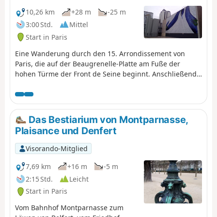
10,26 km
+28 m
-25 m
3:00 Std.
Mittel
Start in Paris
Eine Wanderung durch den 15. Arrondissement von
Paris, die auf der Beaugrenelle-Platte am Fuße der
hohen Türme der Front de Seine beginnt. Anschließend
durchquert man den Parc André Citroën und schlendert
durch die Straßen und zahlreichen Plätze dieses
Arrondissements. Anschließend wird Georges Brassens
in der Straße, in der er gewohnt hat, und dann in dem
Das Bestiarium von Montparnasse,
großen Park, der seinen Namen trägt, gedacht. Die
Plaisance und Denfert
Wanderung endet entlang der stillgelegten
Eisenbahnstrecke Petite Ceinture.
Visorando-Mitglied
7,69 km
+16 m
-5 m
2:15 Std.
Leicht
Start in Paris
Vom Bahnhof Montparnasse zum