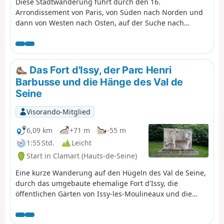
Diese Stadtwanderung führt durch den 16.
Arrondissement von Paris, von Süden nach Norden und
dann von Westen nach Osten, auf der Suche nach
Tierdarstellungen und einer gewissen architektonischen
Vielfalt, die für diesen Arrondissement charakteristisch
ist.
Das Fort d'Issy, der Parc Henri
Barbusse und die Hänge des Val de
Seine
Visorando-Mitglied
6,09 km
+71 m
-55 m
1:55 Std.
Leicht
Start in Clamart (Hauts-de-Seine)
Eine kurze Wanderung auf den Hügeln des Val de Seine,
durch das umgebaute ehemalige Fort d'Issy, die
öffentlichen Gärten von Issy-les-Moulineaux und die
Wege und Treppen von Meudon. Eine städtische Route
mit Höhenunterschieden, schönen Aussichtspunkten