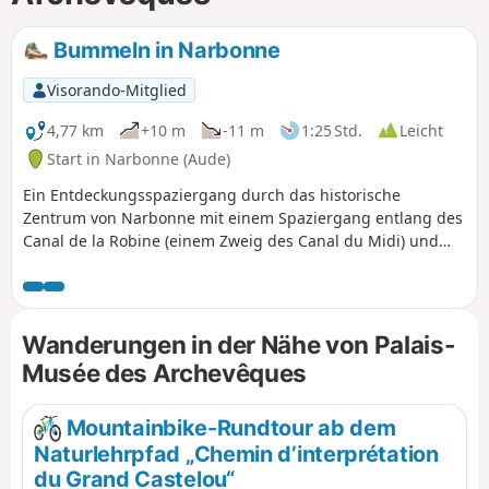
Bummeln in Narbonne
Visorando-Mitglied
4,77 km
+10 m
-11 m
1:25 Std.
Leicht
Start in Narbonne (Aude)
Ein Entdeckungsspaziergang durch das historische
Zentrum von Narbonne mit einem Spaziergang entlang des
Canal de la Robine (einem Zweig des Canal du Midi) und
einem Bummel durch die Straßen, um die Wahrzeichen der
Stadt zu entdecken, wie den Palais de l'Archevêché, die
Kathedrale Saint-Juste et Saint-Pasteur, die Pont des
Marchands, das Maison des Trois Nourrices und nicht zu
Wanderungen in der Nähe von Palais-
vergessen die prächtigen Markthallen.
Musée des Archevêques
Mountainbike-Rundtour ab dem
Naturlehrpfad „Chemin d’interprétation
du Grand Castelou“