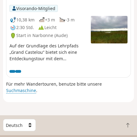
Visorando-Mitglied
10,38 km
+3 m
-3 m
2:30 Std.
Leicht
Start in Narbonne (Aude)
Auf der Grundlage des Lehrpfads
„Grand Castelou“ bietet sich eine
Entdeckungstour mit dem
Mountainbike für die ganze Familie
an.
Für mehr Wandertouren, benutze bitte unsere
Suchmaschine
.
W
Z
ä
u
h