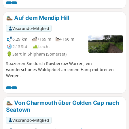
aus geht es über The Chains zum Tarka Trail, dann hinunter
zum Cheriton Ridge und entlang des East Lyn River bis
nach Lynmouth.
Auf dem Mendip Hill
Visorando-Mitglied
6,29 km
+169 m
-166 m
2:15 Std.
Leicht
Start in Shipham (Somerset)
Spazieren Sie durch Rowberrow Warren, ein
wunderschönes Waldgebiet an einem Hang mit breiten
Wegen.
Von Charmouth über Golden Cap nach
Seatown
Visorando-Mitglied