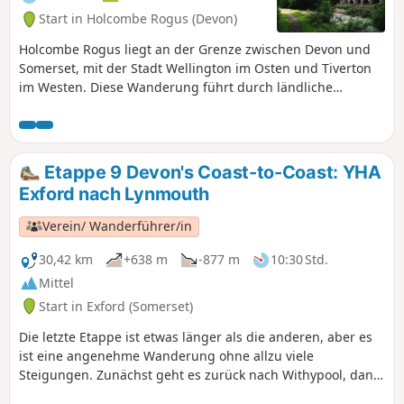
Wanderung an einem kleinen Parkplatz
Start in Holcombe Rogus (Devon)
zu beginnen, siehe „Praktische
Informationen”.
Holcombe Rogus liegt an der Grenze zwischen Devon und
Somerset, mit der Stadt Wellington im Osten und Tiverton
im Westen. Diese Wanderung führt durch ländliche
Agrarlandschaft, zu der auch der nahegelegene Great
Western Canal und die Blackdown Hills im Süden gehören.
Etappe 9 Devon's Coast-to-Coast: YHA
Exford nach Lynmouth
Verein/ Wanderführer/in
30,42 km
+638 m
-877 m
10:30 Std.
Mittel
Start in Exford (Somerset)
Die letzte Etappe ist etwas länger als die anderen, aber es
ist eine angenehme Wanderung ohne allzu viele
Steigungen. Zunächst geht es zurück nach Withypool, dann
folgt man dem Fluss Barle bis nach Simonsbath. Von dort