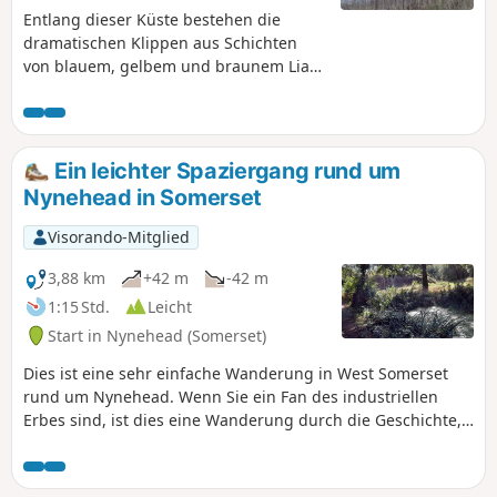
Entlang dieser Küste bestehen die
dramatischen Klippen aus Schichten
von blauem, gelbem und braunem Lias
aus dem Unterjura, in denen Fossilien,
insbesondere Ammoniten, eingebettet
sind. Der Strand von Kilve ist als Gebiet
von besonderem wissenschaftlichem
Ein leichter Spaziergang rund um
Interesse (SSSI) ausgewiesen. Hinter der
Nynehead in Somerset
Küste erheben sich bei Quantoxhead
die Quantock Hills. Über den Bristol-
Visorando-Mitglied
Kanal hinweg bietet sich ein herrlicher
Blick auf Südwales, während weiter
3,88 km
+42 m
-42 m
westlich entlang der Küste hinter
1:15 Std.
Leicht
Minehead der North Hill und der
Start in Nynehead (Somerset)
Exmoor-Nationalpark liegen.
Dies ist eine sehr einfache Wanderung in West Somerset
rund um Nynehead. Wenn Sie ein Fan des industriellen
Erbes sind, ist dies eine Wanderung durch die Geschichte,
eingebettet in die Landschaft rund um das Dorf; dazu
kommen großartige Ausblicke und eine weitgehend ebene
Strecke – und schon haben Sie eine nahezu perfekte kurze