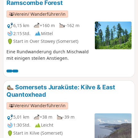
Ramscombe Forest
Verein/ Wanderführer/in
6,15 km
+160 m
-162 m
2:15 Std.
Mittel
Start in Over Stowey (Somerset)
Eine Rundwanderung durch Mischwald
mit einigen steilen Anstiegen.
Somersets Juraküste: Kilve & East
Quantoxhead
Verein/ Wanderführer/in
5,01 km
+38 m
-39 m
1:30 Std.
Leicht
Start in Kilve (Somerset)