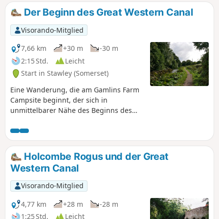
Wanderung mit vielen Sehenswürdigkeiten auf dem Weg.
Der Beginn des Great Western Canal
Visorando-Mitglied
7,66 km
+30 m
-30 m
2:15 Std.
Leicht
Start in Stawley (Somerset)
Eine Wanderung, die am Gamlins Farm
Campsite beginnt, der sich in
unmittelbarer Nähe des Beginns des
Great Western Canal befindet und als
Country Park und Naturschutzgebiet
ausgewiesen ist. Die Wanderung ist auf
etwa 5 Meilen festgelegt, jedoch ist der
Holcombe Rogus und der Great
gesamte Abschnitt in Devon 11 Meilen
Western Canal
lang, mit der Möglichkeit, weiter zu
wandern. Er ist auch Teil des nationalen
Visorando-Mitglied
Radwegenetzes und bietet eine weitere
Möglichkeit, die Gegend zu erkunden.
4,77 km
+28 m
-28 m
Es besteht die Möglichkeit, die
1:25 Std.
Leicht