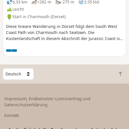
6,33 km
+282 m
-275 m
2:35 Std.
Leicht
Start in Charmouth (Dorset)
Diese lineare Wanderung in Dorset folgt dem South West
Coast Path von Charmouth nach Seatown. Die
Küstenlandschaft in diesem Abschnitt der Jurassic Coast ist
spektakulär, und die Wanderung führt über den höchsten
Punkt der Küste von Dorset, den Golden Cap.
W
Z
ä
u
h
r
l
ü
e
Impressum, Endbenutzer-Lizenzvertrag und
c
e
Datenschutzerklärung
k
i
n
n
Kontakt
a
L
c
a