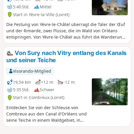
5:40 Std.
Mittel
Start in Yèvre-la-Ville (Loiret)
Die Festung von Yèvre-le-Châtel überragt die Täler der Œuf
und der Rimarde, zwei Flüsse, die im Wald von Orléans
entspringen. Von Yèvre-le-Châtel aus führt die Wanderung
auf Wegen durch den breiten Grüngürtel, der die drei
Flüsse begleitet.
Von Sury nach Vitry entlang des Kanals
und seiner Teiche
Visorando-Mitglied
19,54 km
+12 m
-12 m
5:35 Std.
Schwer
Start in Combreux (Loiret)
Entdecken Sie von der Schleuse von
Combreux aus den Canal d'Orléans und
seine Teiche in einem Waldgebiet, in
dem Sie eine reiche und vielfältige
Tierwelt begleitet und sich am