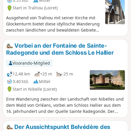
3:55 Std.
Mittel
Start in Traînou (Loiret)
Ausgehend von Traînou mit seiner Kirche mit
Glockenturm bietet diese idyllische Wanderung
zwischen ländlichen und bewaldeten Gebieten
Lebensräume mit einer besonders reichen Flora
und Fauna.
Vorbei an der Fontaine de Sainte-
Radegonde und dem Schloss Le Hallier
Visorando-Mitglied
12,48 km
+25 m
-25 m
3:40 Std.
Mittel
Start in Nibelle (Loiret)
Eine Wanderung zwischen der Landschaft von Nibelles und
dem Wald von Orléans, vorbei am Schloss Hallier aus dem
16. Jahrhundert und der Quelle Sainte Radegonde. Der
Legende nach soll die Königin der Franken mit einem
Schlag ihrer Ferse eine Quelle mit wundersamen Kräften
Der Aussichtspunkt Belvédère des
entspringen lassen haben.