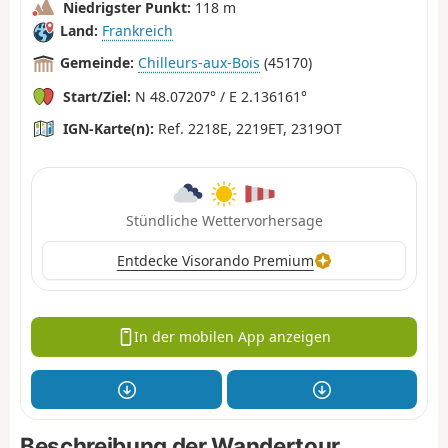
Niedrigster Punkt:
118 m
Land:
Frankreich
Gemeinde:
Chilleurs-aux-Bois
(45170)
Start/Ziel:
N 48.07207° / E 2.136161°
IGN-Karte(n):
Ref. 2218E, 2219ET, 2319OT
Stündliche Wettervorhersage
Entdecke Visorando Premium
In der mobilen App anzeigen
Beschreibung der Wandertour