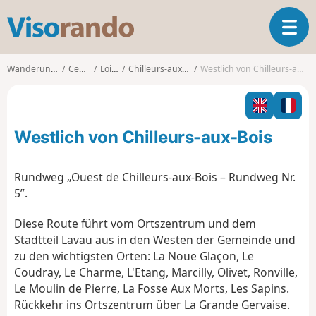
V
T
i
o
s
g
o
Wanderungen
Centre
Loiret
Chilleurs-aux-Bois
Westlich von Chilleurs-aux-Bois
g
r
l
a
e
n
n
d
Westlich von Chilleurs-aux-Bois
a
o
v
i
Rundweg „Ouest de Chilleurs-aux-Bois – Rundweg Nr.
g
5”.
a
t
Diese Route führt vom Ortszentrum und dem
i
Stadtteil Lavau aus in den Westen der Gemeinde und
o
zu den wichtigsten Orten: La Noue Glaçon, Le
n
Coudray, Le Charme, L'Etang, Marcilly, Olivet, Ronville,
Le Moulin de Pierre, La Fosse Aux Morts, Les Sapins.
Rückkehr ins Ortszentrum über La Grande Gervaise.