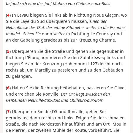
befand sich eine der fünf Mühlen von Chilleurs-aux-Bois.
(
4
) In Lavau biegen Sie links ab in Richtung Noue Glaçon, wo
Sie die Laye du Sud überqueren müssen,
einen der
Nebenflüsse des Œuf, der einige Kilometer weiter in die Essonne
mündet. Gehen Sie
dann
weiter
in Richtung Le Coudray und
an der Gabelung geradeaus bis zur Kreuzung Charme.
(
5
) Überqueren Sie die Straße und gehen Sie gegenüber in
Richtung L'Étang, ignorieren Sie den Zufahrtsweg links und
biegen Sie an der Kreuzung (Höhenpunkt 127) leicht nach
rechts ab, um Marcilly zu passieren und zu den Gebäuden
zu gelangen.
(
6
) Halten Sie die Richtung beibehalten, passieren Sie Olivet
und erreichen Sie Ronville.
Der Ort liegt zwischen den
Gemeinden Neuville-aux-Bois und Chilleurs-aux-Bois.
(
7
) Überqueren Sie die D5 und Ronville, gehen Sie
geradeaus, dann rechts und links. Folgen Sie der schmalen
Straße, die nach Nordosten hinaufführt und am Ort „Moulin
de Pierre”, der zweiten Mühle der Route, vorbeiführt. Sie