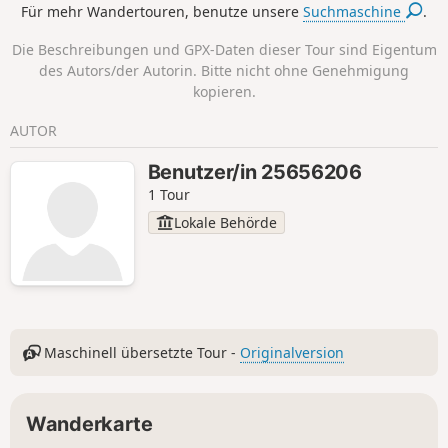
Für mehr Wandertouren, benutze unsere
Suchmaschine
.
Wegesrand beobachten lässt. Seien Sie
früh morgens unterwegs, verhalten Sie
Die Beschreibungen und GPX-Daten dieser Tour sind Eigentum
sich ruhig und aufmerksam, um diesen
des Autors/der Autorin. Bitte nicht ohne Genehmigung
Anblick genießen zu können. Verlassen
kopieren.
Sie sich nicht mehr auf die Fotos mit
dem Treidelpfad. Dieser wurde durch
AUTOR
den Radweg ersetzt. Die Wanderung
verliert dadurch etwas an Charme,
Benutzer/in 25656206
bleibt aber dennoch sehr angenehm.
1 Tour
Lokale Behörde
Maschinell übersetzte Tour -
Originalversion
Wanderkarte