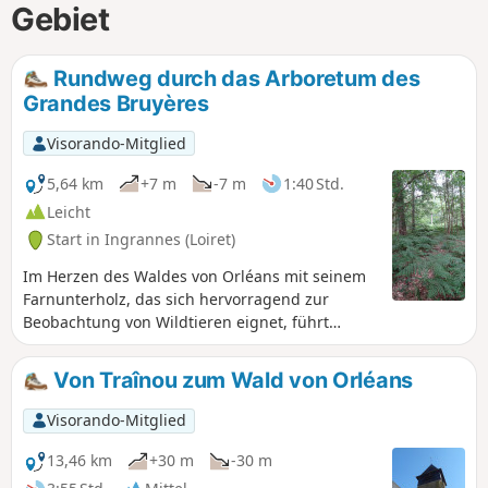
Gebiet
Rundweg durch das Arboretum des
Grandes Bruyères
Visorando-Mitglied
5,64 km
+7 m
-7 m
1:40 Std.
Leicht
Start in Ingrannes (Loiret)
Im Herzen des Waldes von Orléans mit seinem
Farnunterholz, das sich hervorragend zur
Beobachtung von Wildtieren eignet, führt
dieser kleine Spaziergang durch schattige
Landschaften an zahlreichen Teichen vorbei.
Von Traînou zum Wald von Orléans
Visorando-Mitglied
13,46 km
+30 m
-30 m