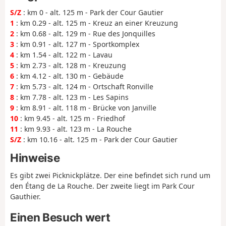
S/Z
: km 0 - alt. 125 m - Park der Cour Gautier
1
: km 0.29 - alt. 125 m - Kreuz an einer Kreuzung
2
: km 0.68 - alt. 129 m - Rue des Jonquilles
3
: km 0.91 - alt. 127 m - Sportkomplex
4
: km 1.54 - alt. 122 m - Lavau
5
: km 2.73 - alt. 128 m - Kreuzung
6
: km 4.12 - alt. 130 m - Gebäude
7
: km 5.73 - alt. 124 m - Ortschaft Ronville
8
: km 7.78 - alt. 123 m - Les Sapins
9
: km 8.91 - alt. 118 m - Brücke von Janville
10
: km 9.45 - alt. 125 m - Friedhof
11
: km 9.93 - alt. 123 m - La Rouche
S/Z
: km 10.16 - alt. 125 m - Park der Cour Gautier
Hinweise
Es gibt zwei Picknickplätze. Der eine befindet sich rund um
den Étang de La Rouche. Der zweite liegt im Park Cour
Gauthier.
Einen Besuch wert