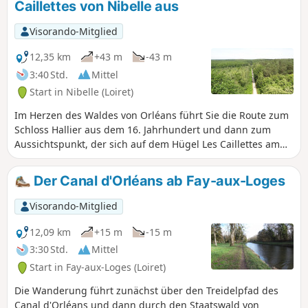
Caillettes von Nibelle aus
Visorando-Mitglied
12,35 km
+43 m
-43 m
3:40 Std.
Mittel
Start in Nibelle (Loiret)
Im Herzen des Waldes von Orléans führt Sie die Route zum
Schloss Hallier aus dem 16. Jahrhundert und dann zum
Aussichtspunkt, der sich auf dem Hügel Les Caillettes am
höchsten Punkt des Waldes von Orléans befindet: eine
Gelegenheit, das umliegende Massiv bis zum Horizont zu
Der Canal d'Orléans ab Fay-aux-Loges
bewundern.
Visorando-Mitglied
12,09 km
+15 m
-15 m
3:30 Std.
Mittel
Start in Fay-aux-Loges (Loiret)
Die Wanderung führt zunächst über den Treidelpfad des
Canal d'Orléans und dann durch den Staatswald von