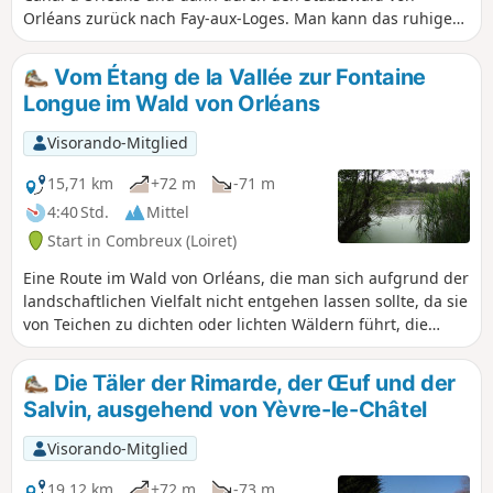
Orléans zurück nach Fay-aux-Loges. Man kann das ruhige
Wasser des Kanals und seine vielfältigen Spiegelungen,
seine Schleusen, seine Fauna, dann die breiten Waldwege
Vom Étang de la Vallée zur Fontaine
und schließlich den steinernen Glockenturm der Kirche bei
Longue im Wald von Orléans
der Annäherung an das Dorf bewundern. Achtung: Am 19.
Februar 2023 wurde mir mitgeteilt, dass ein Teil der Strecke
Visorando-Mitglied
entlang des Kanals wegen Bauarbeiten auf unbestimmte
Zeit gesperrt ist (kein Enddatum angegeben).
15,71 km
+72 m
-71 m
4:40 Std.
Mittel
Start in Combreux (Loiret)
Eine Route im Wald von Orléans, die man sich aufgrund der
landschaftlichen Vielfalt nicht entgehen lassen sollte, da sie
von Teichen zu dichten oder lichten Wäldern führt, die
bevorzugte Lebensräume für Wildtiere sind. Der weitläufige
Étang de la Vallée, der ursprünglich zur Speisung des Canal
Die Täler der Rimarde, der Œuf und der
d'Orléans angelegt wurde, hat sich mit seinem
Salvin, ausgehend von Yèvre-le-Châtel
Wassersportzentrum, seinen zum Angeln einladenden
Ufern und seinen Spazierwegen zu einem beliebten
Visorando-Mitglied
Erholungsort entwickelt.
19,12 km
+72 m
-73 m