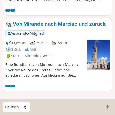
geschichtsträchtigen und sehr lebendigen Kleinstadt. Ihr
Weg führt Sie anschließend über Stock und Stein, umgeben
von Sonnenblumenfeldern und Weinbergen im Land des
Armagnacs, bis nach Montréal-du-Gers. Achtung: Bei Regen
Von Mirande nach Marciac und zurück
können einige Stellen sehr matschig und rutschig sein.
Visorando-Mitglied
44,85 km
+596 m
-587 m
3 Std.
Mittel
Start in Mirande (Gers)
Eine Rundfahrt von Mirande nach Marciac
über die Route des Crêtes. Sportliche
Strecke mit schönen Ausblicken auf die
hügelige Landschaft und die Pyrenäen.
W
Z
ä
u