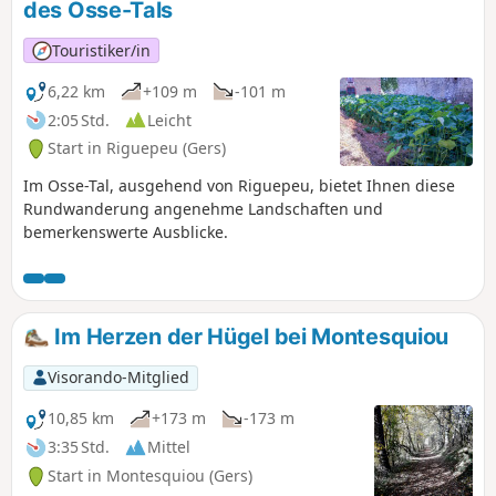
des Osse-Tals
Touristiker/in
6,22 km
+109 m
-101 m
2:05 Std.
Leicht
Start in Riguepeu (Gers)
Im Osse-Tal, ausgehend von Riguepeu, bietet Ihnen diese
Rundwanderung angenehme Landschaften und
bemerkenswerte Ausblicke.
Im Herzen der Hügel bei Montesquiou
Visorando-Mitglied
10,85 km
+173 m
-173 m
3:35 Std.
Mittel
Start in Montesquiou (Gers)