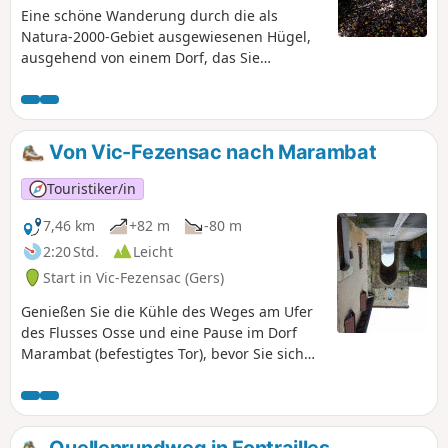
Eine schöne Wanderung durch die als
Natura-2000-Gebiet ausgewiesenen Hügel,
ausgehend von einem Dorf, das Sie
begeistern wird. Montesquiou empfängt Sie
mit seinem ganzen Charme.
Von Vic-Fezensac nach Marambat
Touristiker/in
7,46 km
+82 m
-80 m
2:20 Std.
Leicht
Start in Vic-Fezensac (Gers)
Genießen Sie die Kühle des Weges am Ufer
des Flusses Osse und eine Pause im Dorf
Marambat (befestigtes Tor), bevor Sie sich
an die Anstrengung der Aufstiege wagen;
anschließend werden Sie mit weiten und
herrlichen Ausblicken belohnt.
Quellenrundweg in Fontrailles