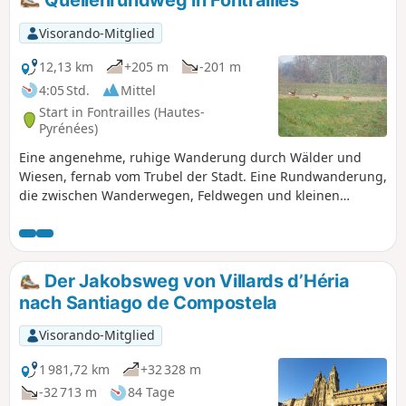
Visorando-Mitglied
12,13 km
+205 m
-201 m
4:05 Std.
Mittel
Start in Fontrailles (Hautes-
Pyrénées)
Eine angenehme, ruhige Wanderung durch Wälder und
Wiesen, fernab vom Trubel der Stadt. Eine Rundwanderung,
die zwischen Wanderwegen, Feldwegen und kleinen
asphaltierten Straßen wechselt.
Der Jakobsweg von Villards d’Héria
nach Santiago de Compostela
Visorando-Mitglied
1 981,72 km
+32 328 m
-32 713 m
84 Tage