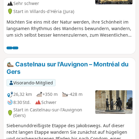
Sehr schwer
Start in Villards-d'Héria (Jura)
Möchten Sie eins mit der Natur werden, ihre Schönheit im
langsamen Rhythmus des Wanderns bewundern, wandern,
um sich selbst besser kennenzulernen, zum Wesentlichen
zurückkehren, über sich hinauswachsen: Begeben Sie sich
auf ein Abenteuer auf dem Jakobsweg. Genau das schlage
ich Ihnen mit dieser Route vor. Ich bin von meinem Dorf im
Jura aufgebrochen (die ersten 6 Etappen gehören nicht zu
Castelnau sur l'Auvignon – Montréal du
den markierten Routen der Jakobswege), um nach Santiago
Gers
de Compostela in Spanien zu gelangen. Aber nichts hindert
Sie daran, von zu Hause aus zu starten, um eine der
Visorando-Mitglied
Etappen anzuschließen, oder in Le Puy-en-Velay oder einer
anderen Stadt auf der Strecke zu beginnen. .
26,32 km
+350 m
-428 m
8:30 Std.
Schwer
Start in Castelnau-sur-l'Auvignon
(Gers)
Siebenunddreißigste Etappe des Jakobswegs. Auf dieser
recht langen Etappe wandern Sie zunächst auf hügeligen
und grasbewachsenen Pfaden bis nach Condom, einer