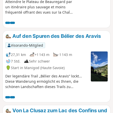
Atteindre le Plateau de Beauregard par
un itinéraire plus sauvage et moins
fréquenté offrant des vues sur la Chaîne
des Aravis et le Mont Lachat. De la
Pointe de Beauregard à la Croix de
Colomban, profitez de points de vue
panoramiques.
Auf den Spuren des Bélier des Aravis
Visorando-Mitglied
27,31 km
+1 143 m
-1 143 m
7 Std.
Sehr schwer
Start in Manigod (Haute-Savoie)
Der legendäre Trail „Bélier des Aravis“ lockt...
Diese Wanderung ermöglicht es Ihnen, die
schönen Landschaften dieses Trails zu
entdecken, auch wenn sie nicht die gesamte
Strecke des Bélier abdeckt. Eine sehr lange
Wanderung, deren Höhenunterschiede sich
gleichmäßig über die gesamte Strecke
Von La Clusaz zum Lac des Confins und