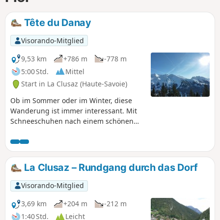
Tête du Danay
Visorando-Mitglied
9,53 km
+786 m
-778 m
5:00 Std.
Mittel
Start in La Clusaz (Haute-Savoie)
Ob im Sommer oder im Winter, diese
Wanderung ist immer interessant. Mit
Schneeschuhen nach einem schönen
Schneefall oder an einem sonnigen Tag
bieten die Waldabschnitte die
Möglichkeit, schöne Fotos zu machen.
La Clusaz – Rundgang durch das Dorf
Visorando-Mitglied
3,69 km
+204 m
-212 m
1:40 Std.
Leicht