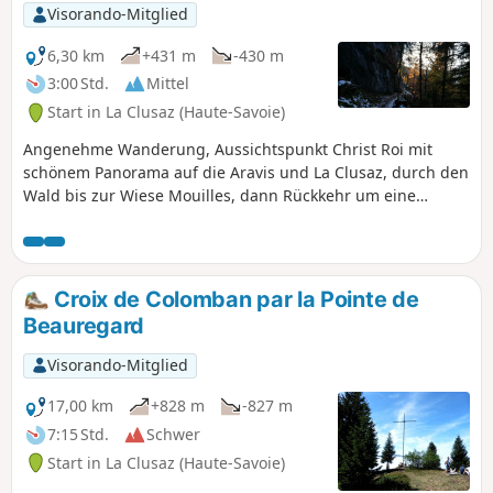
Visorando-Mitglied
6,30 km
+431 m
-430 m
3:00 Std.
Mittel
Start in La Clusaz (Haute-Savoie)
Angenehme Wanderung, Aussichtspunkt Christ Roi mit
schönem Panorama auf die Aravis und La Clusaz, durch den
Wald bis zur Wiese Mouilles, dann Rückkehr um eine
Felsbarriere herum.
Croix de Colomban par la Pointe de
Beauregard
Visorando-Mitglied
17,00 km
+828 m
-827 m
7:15 Std.
Schwer
Start in La Clusaz (Haute-Savoie)