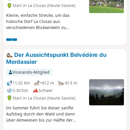
Start in La Clusaz (Haute-Savoie)
Kleine, einfache Strecke, um das
hübsche Dorf La Clusaz aus
verschiedenen Blickwinkeln zu
entdecken. Folgen Sie den Schildern
„Tour du Village”.
Der Aussichtspunkt Belvédère du
Merdassier
Visorando-Mitglied
11,02 km
+812 m
-813 m
5:30 Std.
Schwer
Start in La Clusaz (Haute-Savoie)
Im Sommer führt Sie dieser sanfte
Aufstieg durch den Wald und dann
über Almwiesen bis zur Hälfte der
Strecke um einen wunderschönen