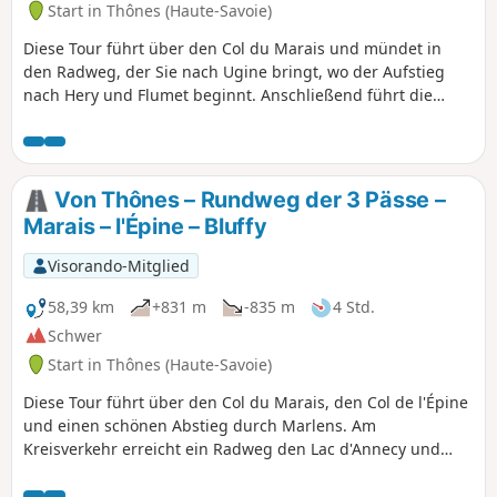
Start in Thônes (Haute-Savoie)
Diese Tour führt über den Col du Marais und mündet in
den Radweg, der Sie nach Ugine bringt, wo der Aufstieg
nach Hery und Flumet beginnt. Anschließend führt die
Route des Gorges de l'Arrondine nach La Giettaz, dem
Beginn des steilen Aufstiegs zum Col des Aravis. Dann folgt
nur noch die Abfahrt, die nacheinander durch La Clusaz,
Saint-Jean-de-Sixt und Thônes führt.
Von Thônes – Rundweg der 3 Pässe –
Marais – l'Épine – Bluffy
Visorando-Mitglied
58,39 km
+831 m
-835 m
4 Std.
Schwer
Start in Thônes (Haute-Savoie)
Diese Tour führt über den Col du Marais, den Col de l'Épine
und einen schönen Abstieg durch Marlens. Am
Kreisverkehr erreicht ein Radweg den Lac d'Annecy und
geht entlang des Sees, dann steigt er über die Côte de
Talloires hinauf nach Menthon-Saint-Bernard. Nun müssen