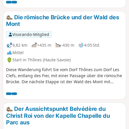
Stausee herum. (mittlerer
Schwierigkeitsgrad) Anschließend
steigen Sie über einen sehr steilen
Die römische Brücke und der Wald des
Waldweg (Schwierigkeitsgrad: schwer)
Mont
zum Aussichtspunkt auf 1980 m Höhe
hinauf, von wo aus Sie einen
Visorando-Mitglied
unvergleichlichen Blick auf La Clusaz,
den Col des Aravis, das Mont-Blanc-
9,82 km
+435 m
-430 m
4:05 Std.
Massiv und die Gipfel des Jura genießen
Mittel
können. Der zweite Teil des Abstiegs
Start in Thônes (Haute-Savoie)
nach dem Stausee ist leicht und
lehrreich (Pflanzen und Lebensräume).
Diese Wanderung führt Sie vom Dorf Thônes zum Dorf Les
Clefs, entlang des Fier, mit einer Passage über die römische
Brücke. Die nächste Etappe ist der Wald des Mont mit
seinem gestürzten König und seinem neuen König. Bei
einem Besuch im Internet können Sie mehr über die
Geschichte dieses Königs ergehen (die Baumkaulquappen
von Thônes). Auf dem Rückweg nach Thônes können Sie
Der Aussichtspunkt Belvédère du
durch dieses Dorf am Tor zu den Aravis schlendern.
Christ Roi von der Kapelle Chapelle du
Parc aus