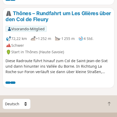
Sie nur noch den Col de Bluffy hinaufsteigen, um wieder
auf die Seite von Thônes zu gelangen.
Thônes – Rundfahrt um Les Glières über
den Col de Fleury
Visorando-Mitglied
72,22 km
+1 252 m
-1 255 m
4 Std.
Schwer
Start in Thônes (Haute-Savoie)
Diese Radroute führt hinauf zum Col de Saint-Jean-de-Sixt
und dann hinunter ins Vallée du Borne. In Richtung La
Roche-sur-Foron verläuft sie dann über kleine Straßen,
bevor sie den Col de Fleury erreicht. Sie führt bergab zum
Dorf Thorens-Glières, weiter in Richtung Aviernoz und
schließlich zum Dorf Naves-Parmelan. Die Strecke biegt
dann nach Dingy Saint-Clair und La Balme de Thuy ab und
führt über einen Radweg ins Zentrum von Thônes.
W
Z
ä
u
h