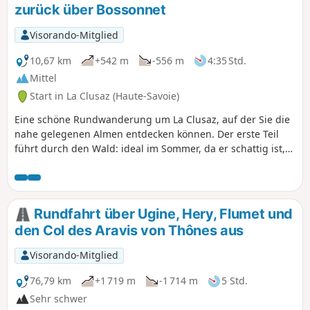
verteilen. Bei Bedarf gibt es Abkürzungen oder
zurück über Bossonnet
Ausweichmöglichkeiten.
Visorando-Mitglied
10,67 km
+542 m
-556 m
4:35 Std.
Mittel
Start in La Clusaz (Haute-Savoie)
Eine schöne Rundwanderung um La Clusaz, auf der Sie die
nahe gelegenen Almen entdecken können. Der erste Teil
führt durch den Wald: ideal im Sommer, da er schattig ist,
und im Herbst, da er der Sonne ausgesetzt ist. Am
Waldrand angekommen, bietet sich Ihnen ein
atemberaubender Blick auf das Tal mit wunderschönen
Panoramen auf Les Aravis und das Dorf La Clusaz.
Rundfahrt über Ugine, Hery, Flumet und
den Col des Aravis von Thônes aus
Visorando-Mitglied
76,79 km
+1 719 m
-1 714 m
5 Std.
Sehr schwer