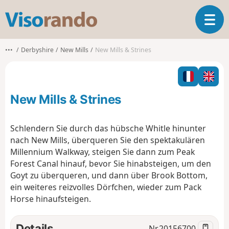
V
T
i
o
s
g
o
•••
Derbyshire
New Mills
New Mills & Strines
g
r
l
a
e
n
n
d
New Mills & Strines
a
o
v
i
Schlendern Sie durch das hübsche Whitle hinunter
g
nach New Mills, überqueren Sie den spektakulären
a
Millennium Walkway, steigen Sie dann zum Peak
t
Forest Canal hinauf, bevor Sie hinabsteigen, um den
i
o
Goyt zu überqueren, und dann über Brook Bottom,
n
ein weiteres reizvolles Dörfchen, wieder zum Pack
Horse hinaufsteigen.
Details
Nr.
20156700