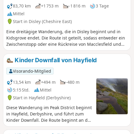
83,70 km
+1 753 m
-1 816 m
3 Tage
Mittel
Start in Disley (Cheshire East)
Eine dreitägige Wanderung, die in Disley beginnt und in
Kidsgrove endet. Die Route ist geteilt, sodass entweder ein
Zwischenstopp oder eine Rückreise von Macclesfield und
Congleton möglich ist. Der Transport erfolgt mit der Bahn,
beginnend am Bahnhof Disley (mögliche Nutzung der
Kinder Downfall von Hayfield
Bahnhöfe Macclesfield und Congleton) und endend am
Bahnhof Kidsgrove.
Visorando-Mitglied
13,54 km
+494 m
-480 m
5:15 Std.
Mittel
Start in Hayfield (Derbyshire)
Diese Wanderung im Peak District beginnt
in Hayfield, Derbyshire, und führt zum
Kinder Downfall. Die Route beginnt an der
Stelle, an der der „Mass Trespass“
begann, und führt über den William