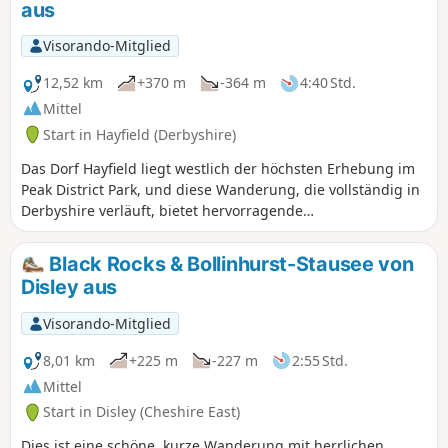
aus
Visorando-Mitglied
12,52 km
+370 m
-364 m
4:40 Std.
Mittel
Start in Hayfield (Derbyshire)
Das Dorf Hayfield liegt westlich der höchsten Erhebung im
Peak District Park, und diese Wanderung, die vollständig in
Derbyshire verläuft, bietet hervorragende
Wandermöglichkeiten. Der Hinweg über den Mount Famine
bietet schöne Ausblicke, und sobald Sie Edale Cross erreicht
Black Rocks & Bollinhurst-Stausee von
haben, befinden Sie sich auf den Hochmooren. Auch der
Disley aus
Rückweg nach Hayfield ist sehr interessant.
Visorando-Mitglied
8,01 km
+225 m
-227 m
2:55 Std.
Mittel
Start in Disley (Cheshire East)
Dies ist eine schöne, kurze Wanderung mit herrlichen