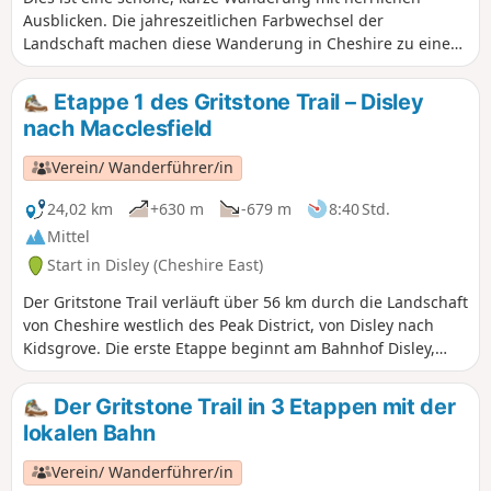
Ausblicken. Die jahreszeitlichen Farbwechsel der
Landschaft machen diese Wanderung in Cheshire zu einem
Erlebnis, das man im Laufe des Jahres immer wieder
genießen kann. Die Route beginnt in Disley und führt
Etappe 1 des Gritstone Trail – Disley
hinauf zu den Black Rocks, von wo aus sich großartige
nach Macclesfield
Ausblicke bieten.
Verein/ Wanderführer/in
24,02 km
+630 m
-679 m
8:40 Std.
Mittel
Start in Disley (Cheshire East)
Der Gritstone Trail verläuft über 56 km durch die Landschaft
von Cheshire westlich des Peak District, von Disley nach
Kidsgrove. Die erste Etappe beginnt am Bahnhof Disley,
führt durch den Lime Park und hinauf zu den Bow Stones,
über den Sponds Hill (410 m), vorbei an Bollington und
Der Gritstone Trail in 3 Etappen mit der
weiter zum Saddle of Kerridge (über White Nancy), Tegg's
lokalen Bahn
Nose und hinunter nach Langley. An dieser Stelle verlässt
die Route den Trail und führt vorbei an The Hollins hinunter
Verein/ Wanderführer/in
nach Macclesfield.