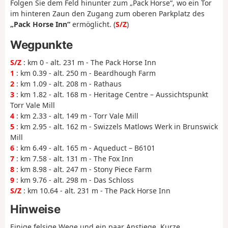
Folgen Sie dem Feld hinunter zum „Pack Horse“, wo ein Tor
im hinteren Zaun den Zugang zum oberen Parkplatz des
„Pack Horse Inn“
ermöglicht. (
S/Z
)
Wegpunkte
S/Z
: km 0 - alt. 231 m - The Pack Horse Inn
1
: km 0.39 - alt. 250 m - Beardhough Farm
2
: km 1.09 - alt. 208 m - Rathaus
3
: km 1.82 - alt. 168 m - Heritage Centre – Aussichtspunkt
Torr Vale Mill
4
: km 2.33 - alt. 149 m - Torr Vale Mill
5
: km 2.95 - alt. 162 m - Swizzels Matlows Werk in Brunswick
Mill
6
: km 6.49 - alt. 165 m - Aqueduct – B6101
7
: km 7.58 - alt. 131 m - The Fox Inn
8
: km 8.98 - alt. 247 m - Stony Piece Farm
9
: km 9.76 - alt. 298 m - Das Schloss
S/Z
: km 10.64 - alt. 231 m - The Pack Horse Inn
Hinweise
Einige felsige Wege und ein paar Anstiege. Kurze