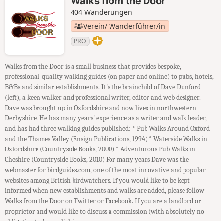
Walks from the Door
404 Wanderungen
Verein/ Wanderführer/in
PRO
Walks from the Door is a small business that provides bespoke,
professional-quality walking guides (on paper and online) to pubs, hotels,
B&Bs and similar establishments. It's the brainchild of Dave Dunford
(left), a keen walker and professional writer, editor and web designer.
Dave was brought up in Oxfordshire and now lives in northwestern
Derbyshire. He has many years' experience as a writer and walk leader,
and has had three walking guides published: * Pub Walks Around Oxford
and the Thames Valley (Ensign Publications, 1994) * Waterside Walks in
Oxfordshire (Countryside Books, 2000) * Adventurous Pub Walks in
Cheshire (Countryside Books, 2010) For many years Dave was the
webmaster for birdguides.com, one of the most innovative and popular
websites among British birdwatchers. If you would like to be kept
informed when new establishments and walks are added, please follow
Walks from the Door on Twitter or Facebook. If you are a landlord or
proprietor and would like to discuss a commission (with absolutely no