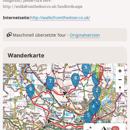
obligation), please click here :
http://walksfromthedoor.co.uk/landlords.aspx
Internetseite:
http://walksfromthedoor.co.uk/
Maschinell übersetzte Tour -
Originalversion
Wanderkarte
9
1
8
7
6
2
3
4
5
3D
NEU