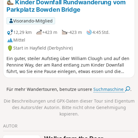
Kinder Downfall Rundwanderung vom
Clough auf das Plateau. Der Abstieg
Parkplatz Bowden Bridge
erfolgt über Kinder Low und Edale Cross
zurück zum Ausgangspunkt.
Visorando-Mitglied
12,29 km
+423 m
-423 m
4:45 Std.
Mittel
Start in Hayfield (Derbyshire)
Ein guter, steiler Aufstieg über William Clough und auf den
Pennine Way, der am Rand entlang zum Kinder Downfall
führt, wo Sie eine Pause einlegen, etwas essen und die
Aussicht genießen können. Dann weiter über Edale Rocks
zum Kinder Low Trig und hinunter zum Kinder Low End.
Für mehr Wandertouren, benutze unsere
Suchmaschine
.
Die Beschreibungen und GPX-Daten dieser Tour sind Eigentum
des Autors/der Autorin. Bitte nicht ohne Genehmigung
kopieren.
AUTOR