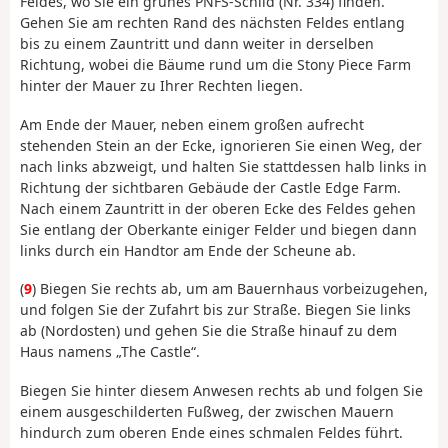
Feldes, wo Sie ein grünes PNFS-Schild (Nr. 334) finden.
Gehen Sie am rechten Rand des nächsten Feldes entlang
bis zu einem Zauntritt und dann weiter in derselben
Richtung, wobei die Bäume rund um die Stony Piece Farm
hinter der Mauer zu Ihrer Rechten liegen.
Am Ende der Mauer, neben einem großen aufrecht
stehenden Stein an der Ecke, ignorieren Sie einen Weg, der
nach links abzweigt, und halten Sie stattdessen halb links in
Richtung der sichtbaren Gebäude der Castle Edge Farm.
Nach einem Zauntritt in der oberen Ecke des Feldes gehen
Sie entlang der Oberkante einiger Felder und biegen dann
links durch ein Handtor am Ende der Scheune ab.
(
9
) Biegen Sie rechts ab, um am Bauernhaus vorbeizugehen,
und folgen Sie der Zufahrt bis zur Straße. Biegen Sie links
ab (Nordosten) und gehen Sie die Straße hinauf zu dem
Haus namens „The Castle“.
Biegen Sie hinter diesem Anwesen rechts ab und folgen Sie
einem ausgeschilderten Fußweg, der zwischen Mauern
hindurch zum oberen Ende eines schmalen Feldes führt.