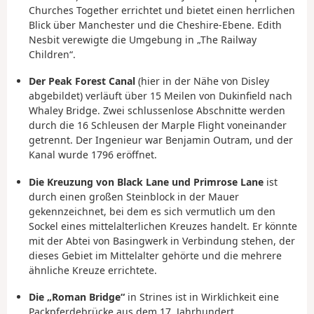
Churches Together errichtet und bietet einen herrlichen
Blick über Manchester und die Cheshire-Ebene. Edith
Nesbit verewigte die Umgebung in „The Railway
Children“.
Der Peak Forest Canal
(hier in der Nähe von Disley
abgebildet) verläuft über 15 Meilen von Dukinfield nach
Whaley Bridge. Zwei schlussenlose Abschnitte werden
durch die 16 Schleusen der Marple Flight voneinander
getrennt. Der Ingenieur war Benjamin Outram, und der
Kanal wurde 1796 eröffnet.
Die Kreuzung von Black Lane und Primrose Lane
ist
durch einen großen Steinblock in der Mauer
gekennzeichnet, bei dem es sich vermutlich um den
Sockel eines mittelalterlichen Kreuzes handelt. Er könnte
mit der Abtei von Basingwerk in Verbindung stehen, der
dieses Gebiet im Mittelalter gehörte und die mehrere
ähnliche Kreuze errichtete.
Die „Roman Bridge“
in Strines ist in Wirklichkeit eine
Packpferdebrücke aus dem 17. Jahrhundert.