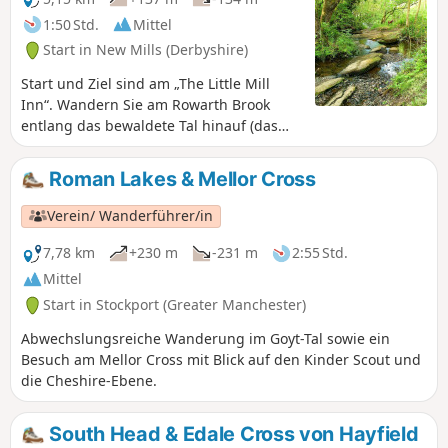
1:50 Std.
Mittel
Start in New Mills (Derbyshire)
Start und Ziel sind am „The Little Mill
Inn“. Wandern Sie am Rowarth Brook
entlang das bewaldete Tal hinauf (das
von den Einheimischen als „Little
Switzerland“ bezeichnet wird) und gehen
Roman Lakes & Mellor Cross
Sie dann bergauf zu den Mooren
oberhalb von Rowarth, um
Verein/ Wanderführer/in
atemberaubende Ausblicke auf den Peak
District, den Kinder Scout und die
7,78 km
+230 m
-231 m
2:55 Std.
Cheshire-Ebene zu genießen.
Mittel
Start in Stockport (Greater Manchester)
Abwechslungsreiche Wanderung im Goyt-Tal sowie ein
Besuch am Mellor Cross mit Blick auf den Kinder Scout und
die Cheshire-Ebene.
South Head & Edale Cross von Hayfield