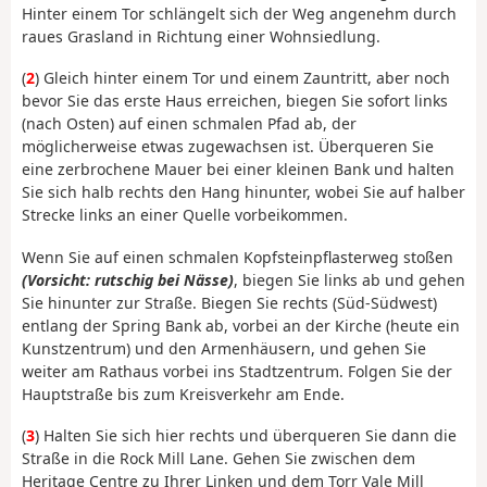
Hinter einem Tor schlängelt sich der Weg angenehm durch
raues Grasland in Richtung einer Wohnsiedlung.
(
2
) Gleich hinter einem Tor und einem Zauntritt, aber noch
bevor Sie das erste Haus erreichen, biegen Sie sofort links
(nach Osten) auf einen schmalen Pfad ab, der
möglicherweise etwas zugewachsen ist. Überqueren Sie
eine zerbrochene Mauer bei einer kleinen Bank und halten
Sie sich halb rechts den Hang hinunter, wobei Sie auf halber
Strecke links an einer Quelle vorbeikommen.
Wenn Sie auf einen schmalen Kopfsteinpflasterweg stoßen
(Vorsicht: rutschig bei Nässe)
, biegen Sie links ab und gehen
Sie hinunter zur Straße. Biegen Sie rechts (Süd-Südwest)
entlang der Spring Bank ab, vorbei an der Kirche (heute ein
Kunstzentrum) und den Armenhäusern, und gehen Sie
weiter am Rathaus vorbei ins Stadtzentrum. Folgen Sie der
Hauptstraße bis zum Kreisverkehr am Ende.
(
3
) Halten Sie sich hier rechts und überqueren Sie dann die
Straße in die Rock Mill Lane. Gehen Sie zwischen dem
Heritage Centre zu Ihrer Linken und dem Torr Vale Mill