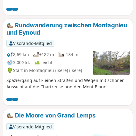
sanften Hügeln und einigen
Aussichtspunkten ein
abwechslungsreiches Terrain. Die
vorgeschlagene Rundwanderung führt
Rundwanderung zwischen Montagnieu
vom Westhang (Virieu) hinauf zum
und Eynoud
Aufstieg auf den Osthang, wechselt
dann auf den Osthang und führt über
Visorando-Mitglied
die Bergrücken zurück. Dank der
geringen Höhe ist die Wanderung zu
8,69 km
+182 m
-184 m
jeder Jahreszeit möglich, auch nach
3:00 Std.
Leicht
Schneefall.
Start in Montagnieu (Isère) (Isère)
Spaziergang auf kleinen Straßen und Wegen mit schöner
Aussicht auf die Chartreuse und den Mont Blanc.
Die Moore von Grand Lemps
Visorando-Mitglied