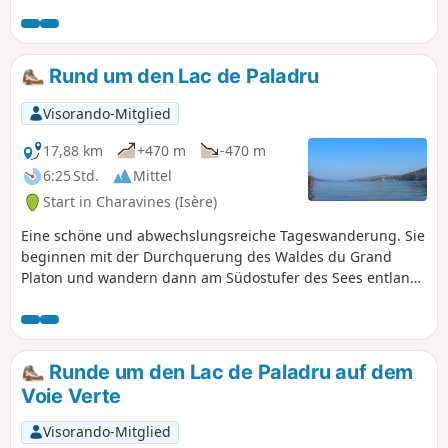
Rund um den Lac de Paladru
Visorando-Mitglied
17,88 km
+470 m
-470 m
6:25 Std.
Mittel
Start in Charavines (Isère)
Eine schöne und abwechslungsreiche Tageswanderung. Sie
beginnen mit der Durchquerung des Waldes du Grand
Platon und wandern dann am Südostufer des Sees entlang,
von wo aus Sie eine schöne Aussicht auf den See haben. Sie
wechseln die Uferseite und wandern entlang der
Sumpfgebiete Feydelière und Véronnière
(Naturschutzgebiete). Der Rückweg erfolgt über das
Runde um den Lac de Paladru auf dem
Nordwestufer mit schönen Ausblicken auf die Chartreuse
Voie Verte
und, bei klarem Wetter, auf den Mont-Blanc.
Visorando-Mitglied