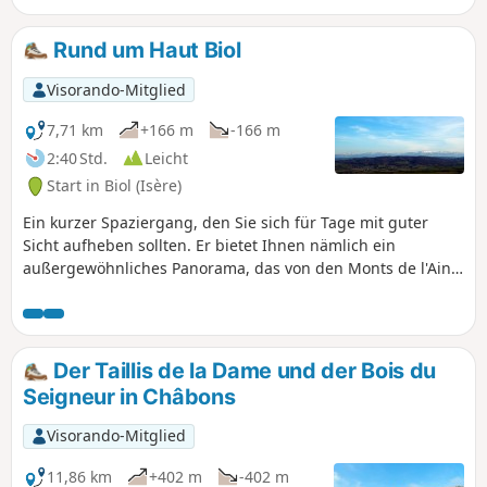
des Mont Blanc).
Rund um Haut Biol
Visorando-Mitglied
7,71 km
+166 m
-166 m
2:40 Std.
Leicht
Start in Biol (Isère)
Ein kurzer Spaziergang, den Sie sich für Tage mit guter
Sicht aufheben sollten. Er bietet Ihnen nämlich ein
außergewöhnliches Panorama, das von den Monts de l'Ain
über die Dent du Chat, den Mont Blanc, die Chartreuse, die
Gipfel von Belledonne sowie den Taillefer und den Dévoluy
bis zu den Gipfeln im Osten des Vercors reicht. Die Strecke
weist keine besonderen Schwierigkeiten auf.
Der Taillis de la Dame und der Bois du
Seigneur in Châbons
Visorando-Mitglied
11,86 km
+402 m
-402 m