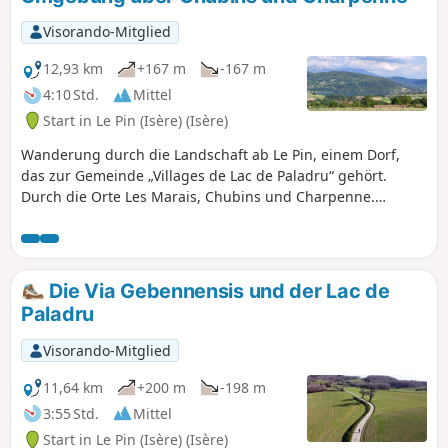
Visorando-Mitglied
12,93 km
+167 m
-167 m
4:10 Std.
Mittel
Start in Le Pin (Isère) (Isère)
Wanderung durch die Landschaft ab Le Pin, einem Dorf,
das zur Gemeinde „Villages de Lac de Paladru“ gehört.
Durch die Orte Les Marais, Chubins und Charpenne.
Einfache Rundwanderung auf breiten Feldwegen und
einigen kleinen asphaltierten Straßen.
Die Via Gebennensis und der Lac de
Paladru
Visorando-Mitglied
11,64 km
+200 m
-198 m
3:55 Std.
Mittel
Start in Le Pin (Isère) (Isère)