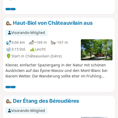
Blick auf das Jura-Gebirge, die Chartreuse, Belledonne ...
und sogar den Mont Blanc.
Haut-Biol von Châteauvilain aus
Visorando-Mitglied
9,66 km
+169 m
-167 m
3:15 Std.
Leicht
Start in Châteauvilain (Isère)
Kleiner, einfacher Spaziergang in der Natur mit schönen
Ausblicken auf das Épine-Massiv und den Mont-Blanc bei
klarem Wetter. Die Wanderung sollte eher im Frühling
unternommen werden, da sie über viel flaches Gelände und
etwas Unterholz führt.
Der Étang des Béroudières
Visorando-Mitglied