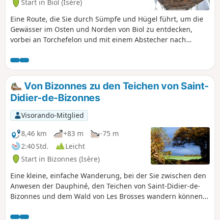
Start in Biol (Isère)
Eine Route, die Sie durch Sümpfe und Hügel führt, um die
Gewässer im Osten und Norden von Biol zu entdecken,
vorbei an Torchefelon und mit einem Abstecher nach
Succieu.
Von Bizonnes zu den Teichen von Saint-
Didier-de-Bizonnes
Visorando-Mitglied
8,46 km
+83 m
-75 m
2:40 Std.
Leicht
Start in Bizonnes (Isère)
Eine kleine, einfache Wanderung, bei der Sie zwischen den
Anwesen der Dauphiné, den Teichen von Saint-Didier-de-
Bizonnes und dem Wald von Les Brosses wandern können.
Im zweiten Teil der Wanderung haben Sie einige schöne
Ausblicke auf die umliegenden Gipfel (sogar auf den Gipfel