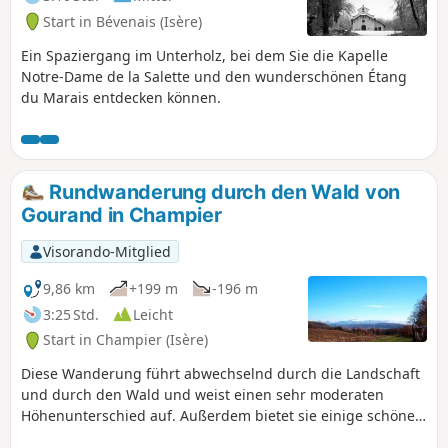
Start in Bévenais (Isère)
Ein Spaziergang im Unterholz, bei dem Sie die Kapelle
Notre-Dame de la Salette und den wunderschönen Étang
du Marais entdecken können.
Rundwanderung durch den Wald von
Gourand in Champier
Visorando-Mitglied
9,86 km
+199 m
-196 m
3:25 Std.
Leicht
Start in Champier (Isère)
Diese Wanderung führt abwechselnd durch die Landschaft
und durch den Wald und weist einen sehr moderaten
Höhenunterschied auf. Außerdem bietet sie einige schöne
Ausblicke auf die umliegenden Gipfel.