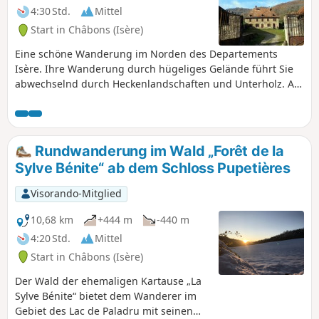
4:30 Std.
Mittel
Start in Châbons (Isère)
Eine schöne Wanderung im Norden des Departements
Isère. Ihre Wanderung durch hügeliges Gelände führt Sie
abwechselnd durch Heckenlandschaften und Unterholz. Auf
dieser Strecke sind keine besonderen Schwierigkeiten zu
befürchten (außer einem unbewachten Bahnübergang, den
Sie überqueren müssen...).
Rundwanderung im Wald „Forêt de la
Sylve Bénite“ ab dem Schloss Pupetières
Visorando-Mitglied
10,68 km
+444 m
-440 m
4:20 Std.
Mittel
Start in Châbons (Isère)
Der Wald der ehemaligen Kartause „La
Sylve Bénite“ bietet dem Wanderer im
Gebiet des Lac de Paladru mit seinen