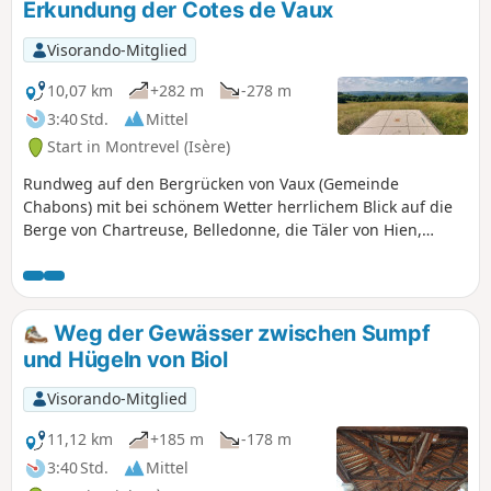
Erkundung der Cotes de Vaux
Visorando-Mitglied
10,07 km
+282 m
-278 m
3:40 Std.
Mittel
Start in Montrevel (Isère)
Rundweg auf den Bergrücken von Vaux (Gemeinde
Chabons) mit bei schönem Wetter herrlichem Blick auf die
Berge von Chartreuse, Belledonne, die Täler von Hien,
Bourbre und Ain. Die Strecke verläuft hauptsächlich auf
sehr breiten und angenehmen Wegen, teilweise am
Waldrand. Für alle zugänglich.
Weg der Gewässer zwischen Sumpf
und Hügeln von Biol
Visorando-Mitglied
11,12 km
+185 m
-178 m
3:40 Std.
Mittel