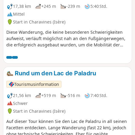
17,38 km
+245 m
-239 m
5:40 Std.
Mittel
Start in Charavines (Isère)
Diese Wanderung, die keine besonderen Schwierigkeiten
aufweist, verläuft möglichst nah an den Fußgängerwegen,
die erfolgreich ausgebaut wurden, um die Mobilität der
Fußgänger rund um den See zu erleichtern, und begrenzt
so den Höhenunterschied. Insbesondere folgt man dem
„Voie Verte“ und dem „Chemin du Marais“ und gelangt dann
auf den GR®65, den Jakobsweg Genf – Le Puy-en-Velay, auf
Rund um den Lac de Paladru
den Anhöhen von Paladru und Le Pin. Sie führt an
zahlreichen schönen Orten vorbei, an denen man nach
Tourismusinformation
Belieben eine Pause einlegen kann. Genießen Sie die
verschiedenen Ausblicke auf den See und die umliegenden
21,56 km
+519 m
-516 m
7:40 Std.
Gebirgsmassive sowie die Ruhe der Wanderung, bei der
Schwer
der Anteil an gemeinsamen Wegen sehr gering ist. Man
Start in Charavines (Isère)
kann die Strecke auch in die andere Richtung gehen und so
eine andere Perspektive genießen.
Auf dieser Tour können Sie den Lac de Paladru in all seinen
Facetten entdecken. Lange Wanderung (fast 22 km), jedoch
ohne technische Schwierigkeiten. Eher für geübte