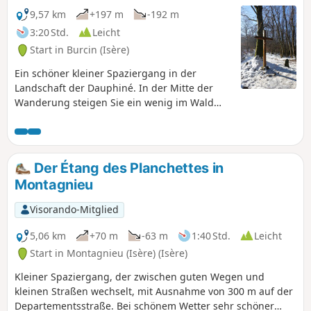
9,57 km
+197 m
-192 m
3:20 Std.
Leicht
Start in Burcin (Isère)
Ein schöner kleiner Spaziergang in der
Landschaft der Dauphiné. In der Mitte der
Wanderung steigen Sie ein wenig im Wald
hinauf zum Croix du Moine Mort, um dann
wieder hinunter zur charmanten Kapelle
Notre-Dame de Milin zu gelangen.
Der Étang des Planchettes in
Montagnieu
Visorando-Mitglied
5,06 km
+70 m
-63 m
1:40 Std.
Leicht
Start in Montagnieu (Isère) (Isère)
Kleiner Spaziergang, der zwischen guten Wegen und
kleinen Straßen wechselt, mit Ausnahme von 300 m auf der
Departementsstraße. Bei schönem Wetter sehr schöner