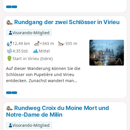
Legende nach von Druiden und
Templern besucht, die seine heilenden
Kräfte nutzen wollten. Mehrere Stellen
im Wald sollen voller Energie sein, an
Rundgang der zwei Schlösser in Virieu
diesem Ort herrscht eine besondere
Energie, die Kompasse verrückt spielen
Visorando-Mitglied
lässt. Es ist ein schöner Wald mit
Buchen, Eichen und
12,49 km
+343 m
-335 m
Haselnusssträuchern. Ein Teil des
4:35 Std.
Mittel
Waldes wurde mit Douglasien,
Start in Virieu (Isère)
Kirschbäumen und Roteichen neu
bepflanzt.
Auf dieser Wanderung können Sie die
Schlösser von Pupetière und Virieu
entdecken. Zunächst wandert man
entlang des Bourbre-Tals am Hang
eines Hügels, dann durch den Wald
vorbei am Croix du Moine Mort und
schließlich geht es auf dem Hügel
Rundweg Croix du Moine Mort und
zurück nach Virieu.
Notre-Dame de Milin
Visorando-Mitglied