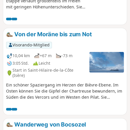
Etappe verläuft größtenteils im Freien
mit geringen Höhenunterschieden. Sie
wandern entlang der Hügel und
Wäldchen im östlichen Teil der Liers-
Ebene. Hier und da haben Sie einige
Ausblicke auf die umliegenden Hügel
Von der Moräne bis zum Not
und Gipfel.
Visorando-Mitglied
10,04 km
+67 m
-73 m
3:05 Std.
Leicht
Start in Saint-Hilaire-de-la-Côte
(Isère)
Ein schöner Spaziergang im Herzen der Bièvre-Ebene. Im
Osten können Sie die Gipfel der Chartreuse bewundern, im
Süden die des Vercors und im Westen den Pilat. Sie
wandern auf kleinen asphaltierten Straßen oder auf gut
begehbaren Schotterwegen.
Wanderweg von Bocsozel