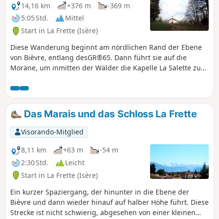
14,16 km
+376 m
-369 m
5:05 Std.
Mittel
Start in La Frette (Isère)
Diese Wanderung beginnt am nördlichen Rand der Ebene
von Bièvre, entlang desGR®65. Dann führt sie auf die
Moräne, um inmitten der Wälder die Kapelle La Salette zu
entdecken. Der Rückweg erfolgt schließlich über das
Schloss La Villardière, von wo aus Sie einen schönen Blick
auf die umliegenden Berge haben.
Das Marais und das Schloss La Frette
Visorando-Mitglied
8,11 km
+63 m
-54 m
2:30 Std.
Leicht
Start in La Frette (Isère)
Ein kurzer Spaziergang, der hinunter in die Ebene der
Bièvre und dann wieder hinauf auf halber Höhe führt. Diese
Strecke ist nicht schwierig, abgesehen von einer kleinen