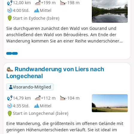
12,00 km
+199 m
-198 m
4:00 Std.
Mittel
Start in Eydoche (Isère)
Sie durchqueren zunächst den Wald von Gourand und
anschließend den Wald von Béroudières. Am Ende der
Wanderung kommen Sie an einer Reihe wunderschöner
Teiche vorbei. Entlang der Strecke haben Sie einige schöne
Ausblicke auf die umliegenden Gipfel.
Rundwanderung von Liers nach
Longechenal
Visorando-Mitglied
14,79 km
+112 m
-104 m
4:35 Std.
Mittel
Start in Longechenal (Isère)
Eine Wanderung, die größtenteils im offenen Gelände mit
geringen Höhenunterschieden verläuft. Sie ist ideal im