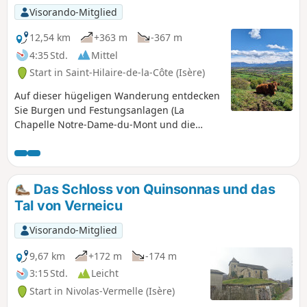
Visorando-Mitglied
12,54 km
+363 m
-367 m
4:35 Std.
Mittel
Start in Saint-Hilaire-de-la-Côte (Isère)
Auf dieser hügeligen Wanderung entdecken
Sie Burgen und Festungsanlagen (La
Chapelle Notre-Dame-du-Mont und die
Ruinen von Bocsozel). Die Strecke bietet
auch herrliche Ausblicke auf die Alpenkette.
Diese Wanderung führt über einen kleinen
Teil der Via Gebennensis. Die Via
Das Schloss von Quinsonnas und das
Gebennensis verbindet Genf mit Le Puy-en-
Tal von Verneicu
Velay. Es handelt sich um die Route, die seit
jeher von Schweizer und deutschen Pilgern
Visorando-Mitglied
genommen wird, um von Le Puy aus den
Jakobsweg nach Santiago de Compostela zu
9,67 km
+172 m
-174 m
erreichen.
3:15 Std.
Leicht
Start in Nivolas-Vermelle (Isère)