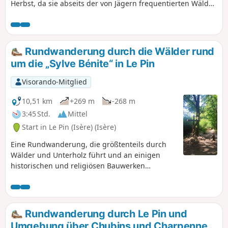
Herbst, da sie abseits der von Jägern frequentierten Wälder
liegt. Sie wandern entlang der Hügel und Wäldchen im
östlichen Teil der Liers-Ebene. Hier und da haben Sie einige
Ausblicke auf die umliegenden Hügel und Gipfel.
Rundwanderung durch die Wälder rund
um die „Sylve Bénite“ in Le Pin
Visorando-Mitglied
10,51 km
+269 m
-268 m
3:45 Std.
Mittel
Start in Le Pin (Isère) (Isère)
Eine Rundwanderung, die größtenteils durch
Wälder und Unterholz führt und an einigen
historischen und religiösen Bauwerken
vorbeiführt: Sylve Bénite (Kartäusermönch),
Croix de Moine Mort und Croix d’Homnézy. Blick
auf den Lac de Paladru und den Mont Blanc (bei
klarem Wetter).
Rundwanderung durch Le Pin und
Umgebung über Chubins und Charpenne