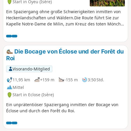
Start in Oyeu (Isère)
Ein Spaziergang ohne große Schwierigkeiten inmitten von
Heckenlandschaften und Wäldern.Die Route führt Sie zur
Kapelle Notre-Dame de Milin, zum Kreuz des toten Mönchs
und zu den Ruinen der Kartause Sylve Bénite.
Die Bocage von Éclose und der Forêt du
Roi
Visorando-Mitglied
11,95 km
+159 m
-155 m
3:50 Std.
Mittel
Start in Eclose (Isère)
Ein unprätentiöser Spaziergang inmitten der Bocage von
Éclose und durch den Forêt du Roi.