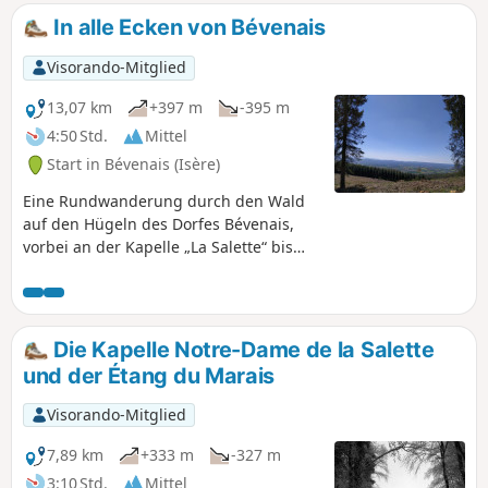
In alle Ecken von Bévenais
Visorando-Mitglied
13,07 km
+397 m
-395 m
4:50 Std.
Mittel
Start in Bévenais (Isère)
Eine Rundwanderung durch den Wald
auf den Hügeln des Dorfes Bévenais,
vorbei an der Kapelle „La Salette“ bis
nach Longechenal, mit den schönsten
Aussichtspunkten auf die Bièvre-Ebene
und die Berge.
Die Kapelle Notre-Dame de la Salette
und der Étang du Marais
Visorando-Mitglied
7,89 km
+333 m
-327 m
3:10 Std.
Mittel