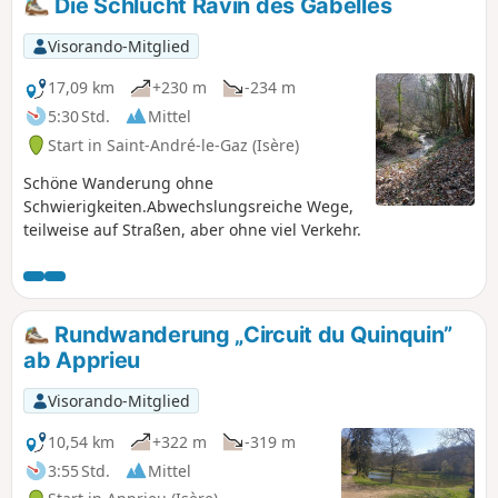
Die Schlucht Ravin des Gabelles
Visorando-Mitglied
17,09 km
+230 m
-234 m
5:30 Std.
Mittel
Start in Saint-André-le-Gaz (Isère)
Schöne Wanderung ohne
Schwierigkeiten.Abwechslungsreiche Wege,
teilweise auf Straßen, aber ohne viel Verkehr.
Rundwanderung „Circuit du Quinquin”
ab Apprieu
Visorando-Mitglied
10,54 km
+322 m
-319 m
3:55 Std.
Mittel