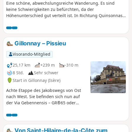
Eine schöne, abwechslungsreiche Wanderung. Es sind
keine Schwierigkeiten zu befürchten, da der
Höhenunterschied gut verteilt ist. In Richtung Quinsonnas
haben Sie einen schönen Blick auf die Berge. Sie kommen
an drei interessanten Gebäuden vorbei: dem Schloss von
Quinsonnas, dem Anwesen von Fichaillon und der Kirche
von Vermelle. Als Sahnehäubchen wandern Sie durch das
Gillonnay – Pissieu
charmante Tal des Baches Verneicu.
Visorando-Mitglied
25,17 km
+239 m
-310 m
8 Std.
Sehr schwer
Start in Gillonnay (Isère)
Achte Etappe des Jakobswegs von Ost
nach West. Sie befinden sich nun auf
der Via Gebennensis – GR®65 oder
„Route du Puy“ –, der wohl
bekanntesten Route, da sie der
historischen Realität auf dem Weg nach
Compostela am nächsten kommt. Auf
Von Saint-Hilaire-de-la-Côte zum