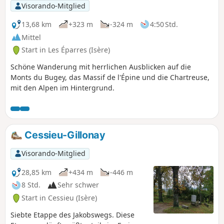
Visorando-Mitglied
13,68 km
+323 m
-324 m
4:50 Std.
Mittel
Start in Les Éparres (Isère)
Schöne Wanderung mit herrlichen Ausblicken auf die
Monts du Bugey, das Massif de l'Épine und die Chartreuse,
mit den Alpen im Hintergrund.
Cessieu-Gillonay
Visorando-Mitglied
28,85 km
+434 m
-446 m
8 Std.
Sehr schwer
Start in Cessieu (Isère)
Siebte Etappe des Jakobswegs. Diese