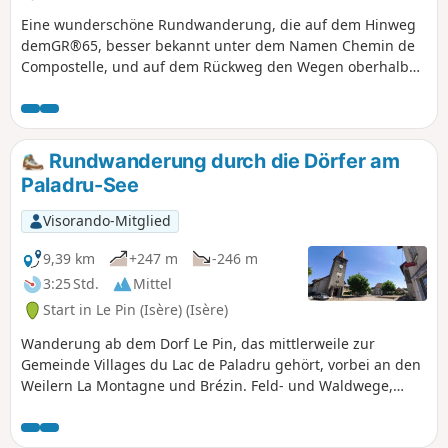
Eine wunderschöne Rundwanderung, die auf dem Hinweg
demGR®65, besser bekannt unter dem Namen Chemin de
Compostelle, und auf dem Rückweg den Wegen oberhalb
des Lac de Paladru folgt.
Rundwanderung durch die Dörfer am
Paladru-See
Visorando-Mitglied
9,39 km
+247 m
-246 m
3:25 Std.
Mittel
Start in Le Pin (Isère) (Isère)
Wanderung ab dem Dorf Le Pin, das mittlerweile zur
Gemeinde Villages du Lac de Paladru gehört, vorbei an den
Weilern La Montagne und Brézin. Feld- und Waldwege,
Wälder und Unterholz. Blick auf die Chartreuse und den
Vercors in der Ferne.