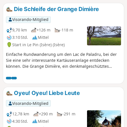
Die Schleife der Grange Dimière
Visorando-Mitglied
9,70 km
+126 m
-118 m
3:10 Std.
Mittel
Start in Le Pin (Isère) (Isère)
Einfache Rundwanderung um den Lac de Paladru, bei der
Sie eine sehr interessante Kartäuseranlage entdecken
können. Die Grange Dimière, ein denkmalgeschütztes
Gebäude, und weiter oben die ehemalige Kartause, die sich
heute in Privatbesitz befindet und nicht besichtigt werden
kann.
Oyeu! Oyeu! Liebe Leute
Visorando-Mitglied
12,78 km
+290 m
-291 m
4:30 Std.
Mittel