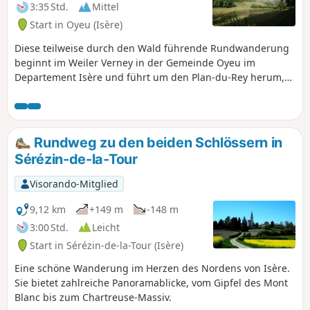
3:35 Std.
Mittel
Start in Oyeu (Isère)
Diese teilweise durch den Wald führende Rundwanderung
beginnt im Weiler Verney in der Gemeinde Oyeu im
Departement Isère und führt um den Plan-du-Rey herum,
der kurzzeitig den Lac de Paladru überragt.
Rundweg zu den beiden Schlössern in
Sérézin-de-la-Tour
Visorando-Mitglied
9,12 km
+149 m
-148 m
3:00 Std.
Leicht
Start in Sérézin-de-la-Tour (Isère)
Eine schöne Wanderung im Herzen des Nordens von Isère.
Sie bietet zahlreiche Panoramablicke, vom Gipfel des Mont
Blanc bis zum Chartreuse-Massiv.