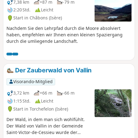
7,38 km
+87 m
-79 m
2:20 Std.
Leicht
Start in Châbons (Isère)
Nachdem Sie den Lehrpfad durch die Moore absolviert
haben, empfehlen wir Ihnen einen kleinen Spaziergang
durch die umliegende Landschaft.
Der Zauberwald von Vallin
Visorando-Mitglied
3,72 km
+66 m
-66 m
1:15 Std.
Leicht
Start in Torchefelon (Isère)
Der Wald, in dem man sich wohlfühlt.
Der Wald von Vallin in der Gemeinde
Saint-Victor-de-Cessieu wurde der