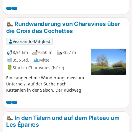
Steigung am Ortsausgang von Saint-Hilaire.
Rundwanderung von Charavines über
die Croix des Cochettes
Visorando-Mitglied
8,91 km
+350 m
-357 m
3:35 Std.
Mittel
Start in Charavines (Isère)
Eine angenehme Wanderung, meist im
Unterholz, auf der Suche nach
Kastanien in der Saison. Der Rückweg
führt jedoch über einen ziemlich langen
Abschnitt asphaltierter Straße.
In den Tälern und auf dem Plateau um
Les Éparres