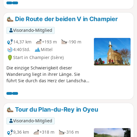
Die Route der beiden V in Champier
Visorando-Mitglied
14,37 km
+193 m
-190 m
4:40 Std.
Mittel
Start in Champier (Isère)
Die einzige Schwierigkeit dieser
Wanderung liegt in ihrer Länge. Sie
führt Sie durch das Herz der Landschaft
der Dauphiné. Hier und da bietet sie
Ihnen Ausblicke auf die umliegenden
Gipfel: Chartreuse, Vercors, Monts du
Pilat, Monts du Lyonnais. Die beiden V
Tour du Plan-du-Rey in Oyeu
stehen für die Orte Vernondière und
Vernay.
Visorando-Mitglied
9,36 km
+318 m
-316 m