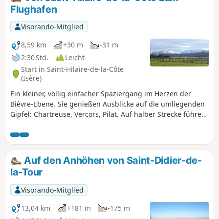
dieser8. Etappe wandern Sie
Flughafen
hauptsächlich durch Felder und Wälder,
unterbrochen von einer starken
Visorando-Mitglied
kulturellen Identität in La Côte Saint-
André sowie in Gemeinden wie
8,59 km
+30 m
-31 m
Ornacieux oder Balbins mit der Kapelle
2:30 Std.
Leicht
Saint-Michel, die einen grandiosen
Start in Saint-Hilaire-de-la-Côte
360°-Panoramablick bietet.
(Isère)
Ein kleiner, völlig einfacher Spaziergang im Herzen der
Bièvre-Ebene. Sie genießen Ausblicke auf die umliegenden
Gipfel: Chartreuse, Vercors, Pilat. Auf halber Strecke führen
Sie die Landebahn des Flughafens Saint-Geoirs entlang und
haben vielleicht das Glück, ein Flugzeug starten oder
landen zu sehen.
Auf den Anhöhen von Saint-Didier-de-
la-Tour
Visorando-Mitglied
13,04 km
+181 m
-175 m