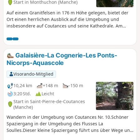
Start in Monthuchon (Manche)
Auf einem Granitfelsen in 176 m Höhe gelegen, bietet der
Ort einen herrlichen Ausblick auf die Umgebung und
insbesondere auf Coutances und seine Kathedrale. Am
Abend kann man bei klarem Wetter sieben Leuchttürme
erkennen.
Galaisière-La Cognerie-Les Ponts-
Nicorps-Aquascole
Visorando-Mitglied
10,24 km
+148 m
-150 m
3:20 Std.
Leicht
Start in Saint-Pierre-de-Coutances
(Manche)
Wandern in der Umgebung von Coutances Nr. 10.Schöner
Spaziergang in der Umgebung des Flusses La
Soulles.Dieser kleine Spaziergang führt uns über Wege und
kleine Gemeinde- oder Departementsstraßen auf eine Reise