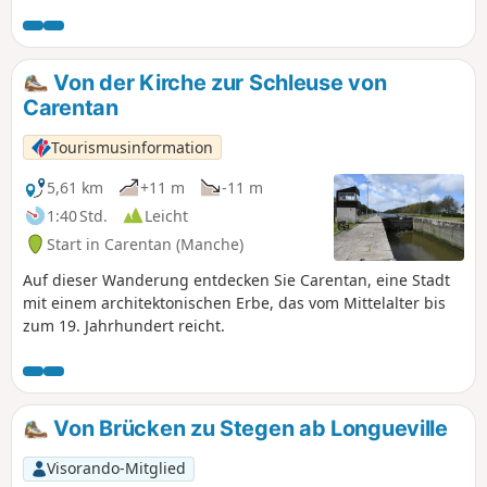
Feldwegen, entlang der Douve und bewundern Sie die
typischen Gebäude der Region.
Von der Kirche zur Schleuse von
Carentan
Tourismusinformation
5,61 km
+11 m
-11 m
1:40 Std.
Leicht
Start in Carentan (Manche)
Auf dieser Wanderung entdecken Sie Carentan, eine Stadt
mit einem architektonischen Erbe, das vom Mittelalter bis
zum 19. Jahrhundert reicht.
Von Brücken zu Stegen ab Longueville
Visorando-Mitglied