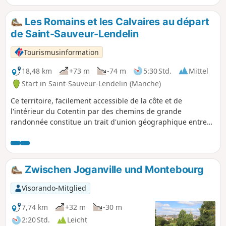
die Bocage-Landschaft ein.
Les Romains et les Calvaires au départ
de Saint-Sauveur-Lendelin
Tourismusinformation
18,48 km
+73 m
-74 m
5:30 Std.
Mittel
Start in Saint-Sauveur-Lendelin (Manche)
Ce territoire, facilement accessible de la côte et de
l'intérieur du Cotentin par des chemins de grande
randonnée constitue un trait d'union géographique entre
Saint-Lô, la capitale du cheval et Coutances, Pays d'art et
d'Histoire. C'est un territoire vallonné qui comprend de
nombreuses zones humides (marais). Il est traversé par la
voie romaine (D 535) qui reliait Abrincae, nom romain
Zwischen Joganville und Montebourg
d'Avranches et Alauna, Valognes.
Visorando-Mitglied
7,74 km
+32 m
-30 m
2:20 Std.
Leicht