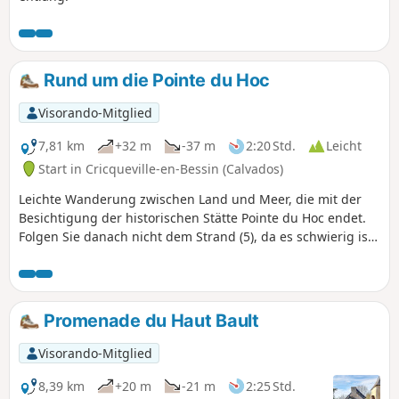
Rund um die Pointe du Hoc
Visorando-Mitglied
7,81 km
+32 m
-37 m
2:20 Std.
Leicht
Start in Cricqueville-en-Bessin (Calvados)
Leichte Wanderung zwischen Land und Meer, die mit der
Besichtigung der historischen Stätte Pointe du Hoc endet.
Folgen Sie danach nicht dem Strand (5), da es schwierig ist,
wieder hinaufzukommen, und dieser bei Flut überflutet
wird, siehe Hinweise.
Promenade du Haut Bault
Visorando-Mitglied
8,39 km
+20 m
-21 m
2:25 Std.