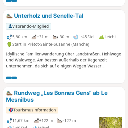
bieten die Gelegenheit, den Reichtum des baulichen Erbes
zu entdecken, das Granit und Lehm vereint.
Unterholz und Senelle-Tal
Visorando-Mitglied
5,80 km
+31 m
-30 m
1:45 Std.
Leicht
Start in Prétot-Sainte-Suzanne (Manche)
Idyllische Familienwanderung über Landstraßen, Hohlwege
und Waldwege. Am besten außerhalb der Regenzeit
unternehmen, da sich auf einigen Wegen Wasser
ansammeln kann.
Rundweg „Les Bonnes Gens“ ab Le
Mesnilbus
Tourismusinformation
11,67 km
+122 m
-127 m
3:40 Std.
Mittel