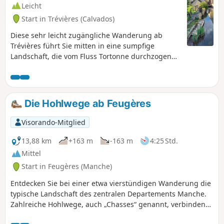
Leicht
Start in Trévières (Calvados)
Diese sehr leicht zugängliche Wanderung ab
Trévières führt Sie mitten in eine sumpfige
Landschaft, die vom Fluss Tortonne durchzogen
wird.
Die Hohlwege ab Feugères
Visorando-Mitglied
13,88 km
+163 m
-163 m
4:25 Std.
Mittel
Start in Feugères (Manche)
Entdecken Sie bei einer etwa vierstündigen Wanderung die
typische Landschaft des zentralen Departements Manche.
Zahlreiche Hohlwege, auch „Chasses“ genannt, verbinden
verschiedene Weiler und Ortschaften miteinander und