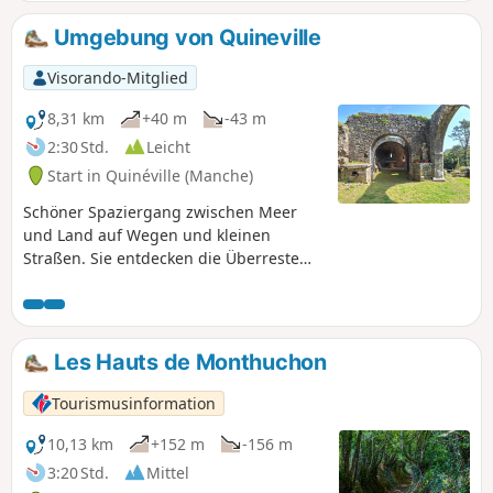
Umgebung von Quineville
Visorando-Mitglied
8,31 km
+40 m
-43 m
2:30 Std.
Leicht
Start in Quinéville (Manche)
Schöner Spaziergang zwischen Meer
und Land auf Wegen und kleinen
Straßen. Sie entdecken die Überreste
der Kapelle Saint-Michel de Lestre, die
das kleine Tal der Sinope überragt.
Wenn Sie den charmanten kleinen
Hafen umrunden, kommen Sie an den
Les Hauts de Monthuchon
Schleusen vorbei.
Tourismusinformation
10,13 km
+152 m
-156 m
3:20 Std.
Mittel