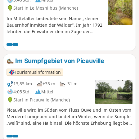
Start in Le Mesnilbus (Manche)
Im Mittelalter bedeutete sein Name „kleiner
Bauernhof inmitten der Wälder“. Im Jahr 1792
lehnten die Einwohner den im Zuge der
Revolution herbeigeführten Regimewechsel
ab. Nach einem Streit mit dem
Rekrutierungsbeauftragten des Königs (der
mehr Soldaten forderte) rebellierte die
Im Sumpfgebiet von Picauville
Bevölkerung, woraufhin die Pfarrei aus dem
Verzeichnis der französischen Pfarreien
Tourismusinformation
gestrichen wurde. Die Kirche wurde
verwüstet, die Glocken und die Bleisärge der
13,85 km
+33 m
-31 m
Feudalherren eingeschmolzen.
4:05 Std.
Mittel
Start in Picauville (Manche)
Picauville wird im Süden vom Fluss Ouve und im Osten vom
Merderet umgeben und bildet im Winter, wenn die Sümpfe
„weiß“ sind, eine Halbinsel. Die höchste Erhebung liegt bei
29 m. Die vorgeschlagene Route führt an den Sümpfen
entlang und taucht dann auf Hohlwegen oder „Chasses“ in