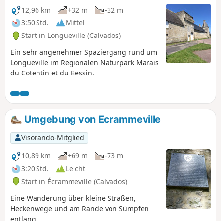
12,96 km
+32 m
-32 m
3:50 Std.
Mittel
Start in Longueville (Calvados)
Ein sehr angenehmer Spaziergang rund um
Longueville im Regionalen Naturpark Marais
du Cotentin et du Bessin.
Umgebung von Ecrammeville
Visorando-Mitglied
10,89 km
+69 m
-73 m
3:20 Std.
Leicht
Start in Écrammeville (Calvados)
Eine Wanderung über kleine Straßen,
Heckenwege und am Rande von Sümpfen
entlang.