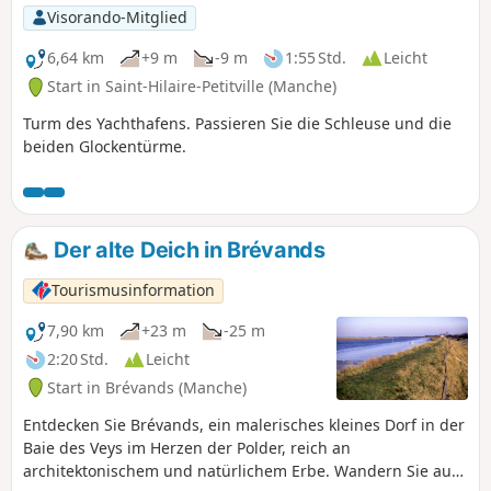
Visorando-Mitglied
6,64 km
+9 m
-9 m
1:55 Std.
Leicht
Start in Saint-Hilaire-Petitville (Manche)
Turm des Yachthafens. Passieren Sie die Schleuse und die
beiden Glockentürme.
Der alte Deich in Brévands
Tourismusinformation
7,90 km
+23 m
-25 m
2:20 Std.
Leicht
Start in Brévands (Manche)
Entdecken Sie Brévands, ein malerisches kleines Dorf in der
Baie des Veys im Herzen der Polder, reich an
architektonischem und natürlichem Erbe. Wandern Sie auf