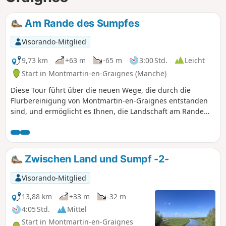
Am Rande des Sumpfes
Visorando-Mitglied
9,73 km
+63 m
-65 m
3:00 Std.
Leicht
Start in Montmartin-en-Graignes (Manche)
Diese Tour führt über die neuen Wege, die durch die
Flurbereinigung von Montmartin-en-Graignes entstanden
sind, und ermöglicht es Ihnen, die Landschaft am Rande
des Sumpfgebiets zu erkunden. Sie bietet sehr schöne
Ausblicke.
Zwischen Land und Sumpf -2-
Visorando-Mitglied
13,88 km
+33 m
-32 m
4:05 Std.
Mittel
Start in Montmartin-en-Graignes