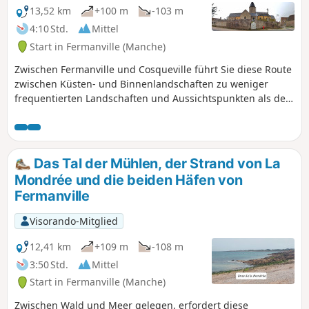
13,52 km
+100 m
-103 m
4:10 Std.
Mittel
Start in Fermanville (Manche)
Zwischen Fermanville und Cosqueville führt Sie diese Route
zwischen Küsten- und Binnenlandschaften zu weniger
frequentierten Landschaften und Aussichtspunkten als den
bekannteren im Vallée des Moulins oder auf dem
Küstenweg zwischen den beiden Häfen von Fermanville
(Lévy und Pignot).
Das Tal der Mühlen, der Strand von La
Mondrée und die beiden Häfen von
Fermanville
Visorando-Mitglied
12,41 km
+109 m
-108 m
3:50 Std.
Mittel
Start in Fermanville (Manche)
Zwischen Wald und Meer gelegen, erfordert diese