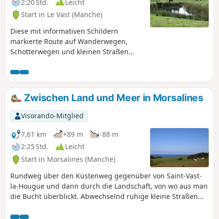
2:20 Std.
Leicht
der Halbinsel Cotentin.
Start in Le Vast (Manche)
Diese mit informativen Schildern
markierte Route auf Wanderwegen,
Schotterwegen und kleinen Straßen
ermöglicht es Ihnen, das historische
und natürliche Erbe dieser Gemeinde
zu entdecken, die vom Fluss Saire
durchflossen wird.Diese Route wurde
Zwischen Land und Meer in Morsalines
von einem Projekt des Centre
Permanent d'Initiative pour
Visorando-Mitglied
l'Environnement du Cotentin (Ständiges
Zentrum für Umweltinitiativen des
7,61 km
+89 m
-88 m
Cotentin) inspiriert.
2:25 Std.
Leicht
Start in Morsalines (Manche)
Rundweg über den Küstenweg gegenüber von Saint-Vast-
la-Hougue und dann durch die Landschaft, von wo aus man
die Bucht überblickt. Abwechselnd ruhige kleine Straßen
und schattige Wege. Zwei imposante Kirchen, die von
Morsalines und Grenneville, versetzen uns zurück in die