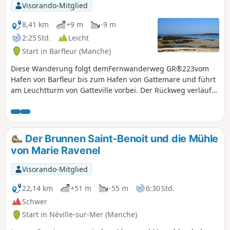
Visorando-Mitglied
8,41 km
+9 m
-9 m
2:25 Std.
Leicht
Start in Barfleur (Manche)
Diese Wanderung folgt demFernwanderweg GR®223vom
Hafen von Barfleur bis zum Hafen von Gattemare und führt
am Leuchtturm von Gatteville vorbei. Der Rückweg verläuft
teilweise im Landesinneren, bis man in Havre de Crabec
wieder auf denGR®223trifft und zum Ausgangspunkt
zurückkehrt.
Der Brunnen Saint-Benoit und die Mühle
von Marie Ravenel
Visorando-Mitglied
22,14 km
+51 m
-55 m
6:30 Std.
Schwer
Start in Néville-sur-Mer (Manche)