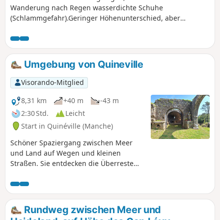
Wanderung nach Regen wasserdichte Schuhe
(Schlammgefahr).Geringer Höhenunterschied, aber
unterschiedliches Gelände: asphaltierter Straßenabschnitt,
Küstenweg, sandiger Abschnitt.
Umgebung von Quineville
Visorando-Mitglied
8,31 km
+40 m
-43 m
2:30 Std.
Leicht
Start in Quinéville (Manche)
Schöner Spaziergang zwischen Meer
und Land auf Wegen und kleinen
Straßen. Sie entdecken die Überreste
der Kapelle Saint-Michel de Lestre, die
das kleine Tal der Sinope überragt.
Wenn Sie den charmanten kleinen
Hafen umrunden, kommen Sie an den
Rundweg zwischen Meer und
Schleusen vorbei.