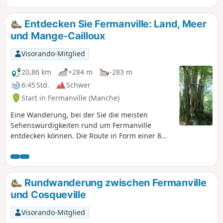
Zeit, als die Bucht Schauplatz von Seeschlachten war.
Entdecken Sie Fermanville: Land, Meer
und Mange-Cailloux
Visorando-Mitglied
20,86 km
+284 m
-283 m
6:45 Std.
Schwer
Start in Fermanville (Manche)
Eine Wanderung, bei der Sie die meisten
Sehenswürdigkeiten rund um Fermanville
entdecken können. Die Route in Form einer 8
umfasst eine große Runde (15,5 km) und eine
kleine (7,5 km).
Rundwanderung zwischen Fermanville
und Cosqueville
Visorando-Mitglied