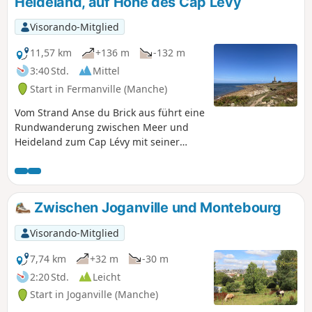
Heideland, auf Höhe des Cap Lévy
Visorando-Mitglied
11,57 km
+136 m
-132 m
3:40 Std.
Mittel
Start in Fermanville (Manche)
Vom Strand Anse du Brick aus führt eine
Rundwanderung zwischen Meer und
Heideland zum Cap Lévy mit seiner
Festung und seinem Leuchtturm, nach
Port Pignot und zum Strand La
Mondrée. Der Rückweg über die
Anhöhen von Fermanville bietet
Zwischen Joganville und Montebourg
herrliche Ausblicke auf das Kap, die
Anse du Brick und sogar den Hafen von
Visorando-Mitglied
Cherbourg.
7,74 km
+32 m
-30 m
2:20 Std.
Leicht
Start in Joganville (Manche)