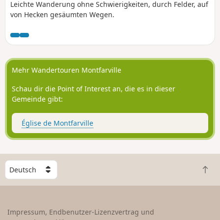
Leichte Wanderung ohne Schwierigkeiten, durch Felder, auf
von Hecken gesäumten Wegen.
Mehr Wandertouren Montfarville
Schau dir die Point of Interest an, die es in dieser
Gemeinde gibt:
Église de Montfarville
W
Z
ä
u
h
r
l
ü
e
Impressum, Endbenutzer-Lizenzvertrag und
c
e