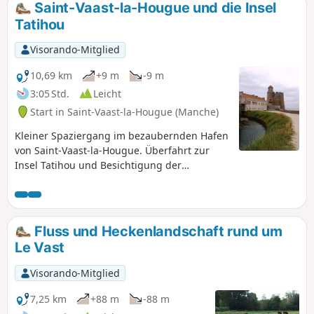
Gouberville dominiert wird. Der zweite
Saint-Vaast-la-Hougue und die Insel
Teil führt an der Küste entlang, wo
Tatihou
zahlreiche Bunker den Küstenweg
säumen.
Visorando-Mitglied
10,69 km
+9 m
-9 m
3:05 Std.
Leicht
Start in Saint-Vaast-la-Hougue (Manche)
Kleiner Spaziergang im bezaubernden Hafen
von Saint-Vaast-la-Hougue. Überfahrt zur
Insel Tatihou und Besichtigung der
Befestigungsanlagen von Vauban. Das
Departement Manche ist zwar weniger
beliebt als die benachbarten Departements
der Bretagne, bietet jedoch ebenso
Fluss und Heckenlandschaft rund um
wunderschöne Landschaften, die weniger
Le Vast
bewohnt, dafür aber wild und
abwechslungsreich sind. Wenn Sie in der
Visorando-Mitglied
Gegend sind, sollten Sie diese Region
unbedingt entdecken, insbesondere die
7,25 km
+88 m
-88 m
Sümpfe sowie die Landzungen und Klippen