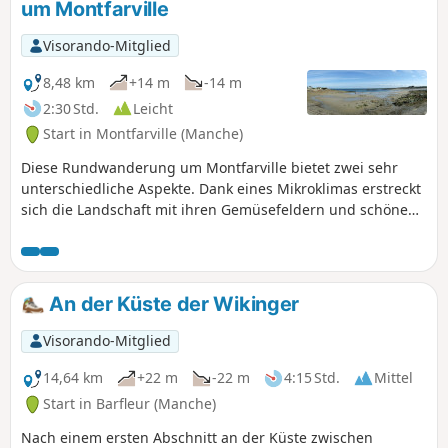
um Montfarville
Visorando-Mitglied
8,48 km
+14 m
-14 m
2:30 Std.
Leicht
Start in Montfarville (Manche)
Diese Rundwanderung um Montfarville bietet zwei sehr
unterschiedliche Aspekte. Dank eines Mikroklimas erstreckt
sich die Landschaft mit ihren Gemüsefeldern und schönen
Steinhäusern. Die Route folgt auch dem Weg entlang der
felsigen Küste, die von schönen Stränden gesäumt ist.
Verpassen Sie zu Beginn oder am Ende der Wanderung
nicht einen Besuch der Kirche.
An der Küste der Wikinger
Visorando-Mitglied
14,64 km
+22 m
-22 m
4:15 Std.
Mittel
Start in Barfleur (Manche)
Nach einem ersten Abschnitt an der Küste zwischen