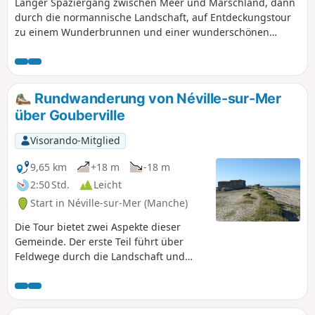
Langer Spaziergang zwischen Meer und Marschland, dann
durch die normannische Landschaft, auf Entdeckungstour
zu einem Wunderbrunnen und einer wunderschönen
Wassermühle, in der die normannische Dichterin Marie
Ravenel lebte.
Rundwanderung von Néville-sur-Mer
über Gouberville
Visorando-Mitglied
9,65 km
+18 m
-18 m
2:50 Std.
Leicht
Start in Néville-sur-Mer (Manche)
Die Tour bietet zwei Aspekte dieser
Gemeinde. Der erste Teil führt über
Feldwege durch die Landschaft und
bietet schöne Entdeckungen einer
reichen Baukultur, die vom Manoir
d'Imbranville und der Kirche von