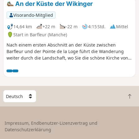
An der Küste der Wikinger
Visorando-Mitglied
14,64 km
+22 m
-22 m
4:15 Std.
Mittel
Start in Barfleur (Manche)
Nach einem ersten Abschnitt an der Küste zwischen
Barfleur und der Pointe de la Loge führt die Wanderung
weiter durch die Landschaft, wo Sie die schöne Kirche von
Montfarville entdecken können.
W
Z
ä
u
h
r
l
ü
e
Impressum, Endbenutzer-Lizenzvertrag und
c
e
Datenschutzerklärung
k
i
n
n