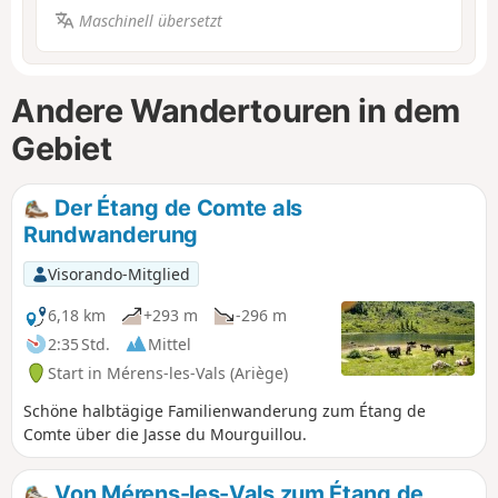
Maschinell übersetzt
Andere Wandertouren in dem
Gebiet
Der Étang de Comte als
Rundwanderung
Visorando-Mitglied
6,18 km
+293 m
-296 m
2:35 Std.
Mittel
Start in Mérens-les-Vals (Ariège)
Schöne halbtägige Familienwanderung zum Étang de
Comte über die Jasse du Mourguillou.
Von Mérens-les-Vals zum Étang de