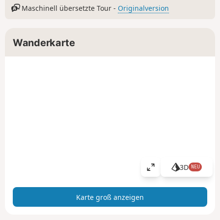
Maschinell übersetzte Tour -
Originalversion
Wanderkarte
3D
NEU
K
a
r
Karte groß anzeigen
t
e