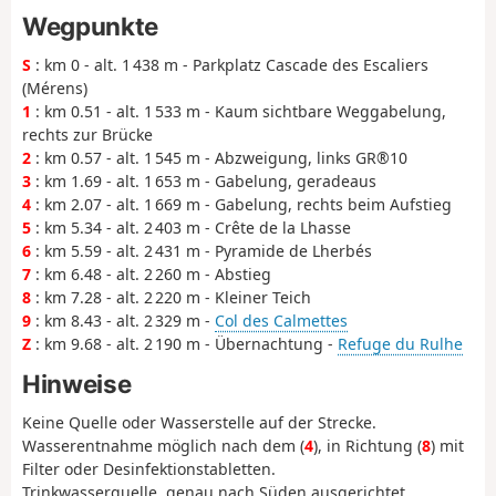
Wegpunkte
S
: km 0 - alt. 1 438 m - Parkplatz Cascade des Escaliers
(Mérens)
1
: km 0.51 - alt. 1 533 m - Kaum sichtbare Weggabelung,
rechts zur Brücke
2
: km 0.57 - alt. 1 545 m - Abzweigung, links GR®10
3
: km 1.69 - alt. 1 653 m - Gabelung, geradeaus
4
: km 2.07 - alt. 1 669 m - Gabelung, rechts beim Aufstieg
5
: km 5.34 - alt. 2 403 m - Crête de la Lhasse
6
: km 5.59 - alt. 2 431 m - Pyramide de Lherbés
7
: km 6.48 - alt. 2 260 m - Abstieg
8
: km 7.28 - alt. 2 220 m - Kleiner Teich
9
: km 8.43 - alt. 2 329 m -
Col des Calmettes
Z
: km 9.68 - alt. 2 190 m - Übernachtung -
Refuge du Rulhe
Hinweise
Keine Quelle oder Wasserstelle auf der Strecke.
Wasserentnahme möglich nach dem (
4
), in Richtung (
8
) mit
Filter oder Desinfektionstabletten.
Trinkwasserquelle, genau nach Süden ausgerichtet,