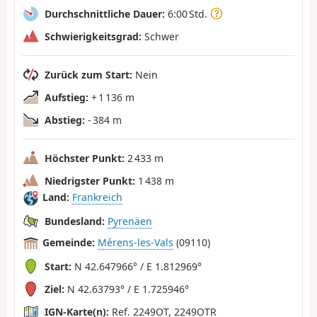
Durchschnittliche Dauer:
6:00 Std.
Schwierigkeitsgrad:
Schwer
Zurück zum Start:
Nein
Aufstieg:
+ 1 136 m
Abstieg:
- 384 m
Höchster Punkt:
2 433 m
Niedrigster Punkt:
1 438 m
Land:
Frankreich
Bundesland:
Pyrenäen
Gemeinde:
Mérens-les-Vals
(09110)
Start:
N 42.647966° / E 1.812969°
Ziel:
N 42.63793° / E 1.725946°
IGN-Karte(n):
Ref. 2249OT, 2249OTR