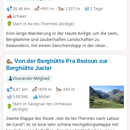
Col de Lhasse, der sehr steil ist (aber der GR® ist gut
markiert).
28,46 km
+991 m
-2 327 m
2 Tage
Schwer
Start in Ax-les-Thermes (Ariège)
Eine lange Wanderung in der Haute Ariège, um die Seen,
Bergkämme und zauberhaften Landschaften zu
bewundern, mit einem Zwischenstopp in der ideal
gelegenen Berghütte Refuge de Rulhe, wo Sie die
Gelegenheit haben, den lokalen Rataf' zu probieren. Am
Von der Berghütte Pra Redoun zur
zweiten Tag können Sie das gesamte Gebiet von den
Berghütte Juclar
Bergkämmen aus bewundern.
Visorando-Mitglied
8,81 km
+879 m
-356 m
5:00 Std.
Mittel
Start in Savignac-les-Ormeaux
(Ariège)
Zweite Etappe der Route „Von Ax-les-Thermes nach Latour-
de-Carol“; es ist eine sehr schöne Hochgebirgsetappe mit