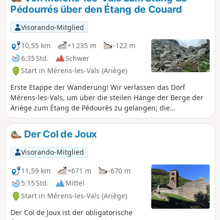
Pédourrés über den Étang de Couard
Visorando-Mitglied
10,55 km
+1 235 m
-122 m
6:35 Std.
Schwer
Start in Mérens-les-Vals (Ariège)
Erste Etappe der Wanderung! Wir verlassen das Dorf
Mérens-les-Vals, um über die steilen Hänge der Berge der
Ariège zum Étang de Pédourès zu gelangen; die
Landschaften sind grandios und sehr wild. Die größte
Schwierigkeit liegt zwischen dem Étang de Comte und dem
Der Col de Joux
Étang de Couard, wo der gut mit Steinmännchen markierte
Weg über ein sehr langes und teilweise beschwerliches
Visorando-Mitglied
Geröllfeld führt; sobald man den Étang de Couard erreicht
hat, entschädigt die Schönheit der Landschaft für die
11,59 km
+671 m
-670 m
Anstrengungen.
5:15 Std.
Mittel
Start in Mérens-les-Vals (Ariège)
Der Col de Joux ist der obligatorische