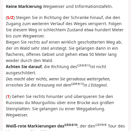
Keine Markierung
Wegweiser und Informationstafeln.
(
S/Z
) Steigen Sie in Richtung der Schranke hinauf, die den
Zugang zum weiteren Verlauf des Weges versperrt. Folgen
Sie diesem Weg in schlechtem Zustand etwa hundert Meter
bis zum Wegweiser.
Biegen Sie rechts auf einen wirklich geschotterten Weg ab,
der im Wald sehr steil ansteigt. Sie gelangen dann in ein
flacheres, offenes Gebiet und gehen etwa 50 Meter lang
wieder durch den Wald.
GR®®10
Achten Sie darauf
, die Richtung des
ist nicht
ausgeschildert.
Das macht aber nichts, wenn Sie geradeaus weitergehen,
GR®®10
erreichen Sie die Kreuzung mit dem
in L'Estagnol.
(
1
) Gehen Sie rechts hinunter und überqueren Sie den
Ruisseau du Mourguillou über eine Brücke aus großen
Steinplatten. Sie gelangen zu einer Weggabelung.
Wegweiser.
GR®®10
GRP®®
Weiß-rote Markierungen des
, der den
Tour des