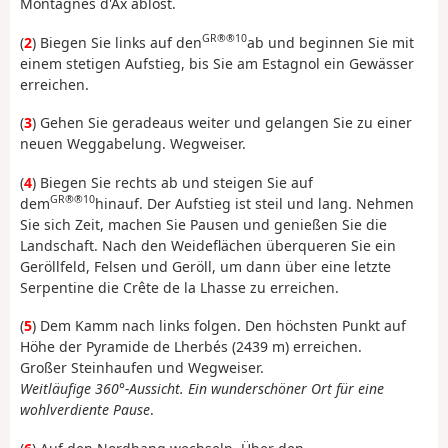
Montagnes d'Ax ablöst.
GR®®10
(
2
) Biegen Sie links auf den
ab und beginnen Sie mit
einem stetigen Aufstieg, bis Sie am Estagnol ein Gewässer
erreichen.
(
3
) Gehen Sie geradeaus weiter und gelangen Sie zu einer
neuen Weggabelung. Wegweiser.
(
4
) Biegen Sie rechts ab und steigen Sie auf
GR®®10
dem
hinauf. Der Aufstieg ist steil und lang. Nehmen
Sie sich Zeit, machen Sie Pausen und genießen Sie die
Landschaft. Nach den Weideflächen überqueren Sie ein
Geröllfeld, Felsen und Geröll, um dann über eine letzte
Serpentine die Crête de la Lhasse zu erreichen.
(
5
) Dem Kamm nach links folgen. Den höchsten Punkt auf
Höhe der Pyramide de Lherbés (2439 m) erreichen.
Großer Steinhaufen und Wegweiser.
Weitläufige 360°-Aussicht. Ein wunderschöner Ort für eine
wohlverdiente Pause
.