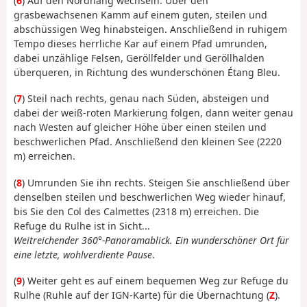
(
6
) Auf den Nordhang wechseln. Über den
grasbewachsenen Kamm auf einem guten, steilen und
abschüssigen Weg hinabsteigen. Anschließend in ruhigem
Tempo dieses herrliche Kar auf einem Pfad umrunden,
dabei unzählige Felsen, Geröllfelder und Geröllhalden
überqueren, in Richtung des wunderschönen Étang Bleu.
(
7
) Steil nach rechts, genau nach Süden, absteigen und
dabei der weiß-roten Markierung folgen, dann weiter genau
nach Westen auf gleicher Höhe über einen steilen und
beschwerlichen Pfad. Anschließend den kleinen See (2220
m) erreichen.
(
8
) Umrunden Sie ihn rechts. Steigen Sie anschließend über
denselben steilen und beschwerlichen Weg wieder hinauf,
bis Sie den Col des Calmettes (2318 m) erreichen. Die
Refuge du Rulhe ist in Sicht...
Weitreichender 360°-Panoramablick. Ein wunderschöner Ort für
eine letzte, wohlverdiente Pause
.
(
9
) Weiter geht es auf einem bequemen Weg zur Refuge du
Rulhe (Ruhle auf der IGN-Karte) für die Übernachtung (
Z
).