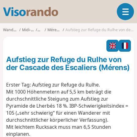
V
T
i
o
s
g
o
Wanderungen
Midi-Pyrénées
Ariège
Mérens-les-Vals
Aufstieg zur Refuge du Rulhe von der Cascade des Escaliers (Mérens)
g
r
l
a
e
n
n
d
Aufstieg zur Refuge du Rulhe von
a
o
v
der Cascade des Escaliers (Mérens)
i
g
Erster Tag: Aufstieg zur Refuge du Rulhe.
a
Mit 1000 Höhenmetern auf 5,5 km beträgt die
t
i
durchschnittliche Steigung zum Aufstieg zur
o
Pyramide de Lherbés 18 %. IBP-Schwierigkeitsindex =
n
105 („sehr schwierig“ für einen Wanderer mit
durchschnittlicher körperlicher Verfassung).
Mit leichtem Rucksack muss man 6,5 Stunden
einplanen.