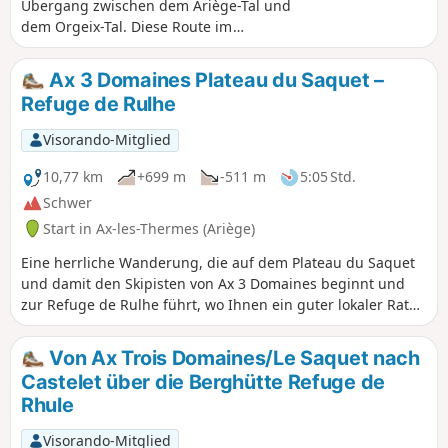
Übergang zwischen dem Ariège-Tal und
dem Orgeix-Tal. Diese Route im
Mittelgebirge verläuft zunächst über
offenes Gelände und führt dann in den
Ax 3 Domaines Plateau du Saquet –
Gemeindewald von Ax-les-Thermes. Die
Refuge de Rulhe
Passagen auf den Bergkämmen bieten
einen wunderschönen Blick auf die
Visorando-Mitglied
umliegenden Gipfel, von denen der
Dent d'Orlu mit seiner gut erkennbaren
10,77 km
+699 m
-511 m
5:05 Std.
Südwand zweifellos der markanteste ist.
Schwer
Kuh- und Pferdeherden runden das Bild
Start in Ax-les-Thermes (Ariège)
auf angenehme Weise ab.
Eine herrliche Wanderung, die auf dem Plateau du Saquet
und damit den Skipisten von Ax 3 Domaines beginnt und
zur Refuge de Rulhe führt, wo Ihnen ein guter lokaler Rataf
gut tun wird. Sobald Sie den Gipfel der Station erreicht
haben, erwarten Sie lange Wüstenplateaus, bevor Sie in die
Von Ax Trois Domaines/Le Saquet nach
kargen Geröllfelder am Fuße des Rulhe eintauchen und
Castelet über die Berghütte Refuge de
schließlich zur Refuge de Rulhe hinuntergleiten. Diese
Rhule
erste Etappe ist wild und anspruchsvoll, da sie durch
Geröllfelder führt. Seien Sie vorsichtig beim Abstieg vom
Visorando-Mitglied