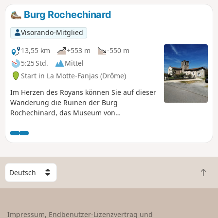
Burg Rochechinard
Visorando-Mitglied
13,55 km
+553 m
-550 m
5:25 Std.
Mittel
Start in La Motte-Fanjas (Drôme)
Im Herzen des Royans können Sie auf dieser
Wanderung die Ruinen der Burg
Rochechinard, das Museum von
Rochechinard und seine Kapelle sowie die
schöne Aussicht auf die Hügel des Royans
und die Berge des Vercors entdecken.
W
Z
ä
u
h
r
l
ü
e
Impressum, Endbenutzer-Lizenzvertrag und
c