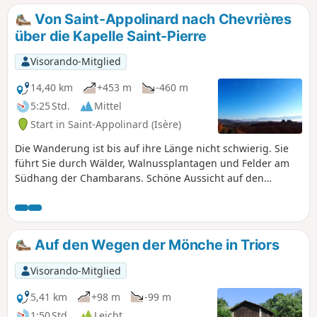
Von Saint-Appolinard nach Chevrières
über die Kapelle Saint-Pierre
Visorando-Mitglied
14,40 km
+453 m
-460 m
5:25 Std.
Mittel
Start in Saint-Appolinard (Isère)
Die Wanderung ist bis auf ihre Länge nicht schwierig. Sie
führt Sie durch Wälder, Walnussplantagen und Felder am
Südhang der Chambarans. Schöne Aussicht auf den
Vercors.
Auf den Wegen der Mönche in Triors
Visorando-Mitglied
5,41 km
+98 m
-99 m
1:50 Std.
Leicht