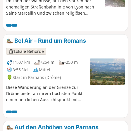
Im Land der Walnüsse, auf den Spuren der
ehemaligen Straßenbahnlinie von Lyon nach
Saint-Marcellin und zwischen religiösen
Gebäuden. Herrliche Panoramablicke auf die
Gebirgsmassive Chartreuse, Vercors und
Mézenc.
Bel Air – Rund um Romans
Lokale Behörde
11,07 km
+254 m
-250 m
3:55 Std.
Mittel
Start in Parnans (Drôme)
Diese Wanderung an der Grenze zur
Drôme bietet an ihrem höchsten Punkt
einen herrlichen Aussichtspunkt mit
Panoramablick auf die Bergkette des
Vercors, die Ebene von Romans und die
Berge der Ardèche.
Auf den Anhöhen von Parnans