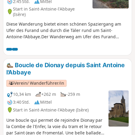
2:45 Std.
Mittel
Start in Saint-Antoine-l'Abbaye
(Isère)
Diese Wanderung bietet einen schönen Spaziergang am
Ufer des Furand und durch die Täler rund um Saint-
Antoine-l’Abbaye.Der Wanderweg am Ufer des Furand
wurde kürzlich vom Verein „Les Sentiers Antonins“ eröffnet,
der die erforderlichen Genehmigungen für die
Durchquerung dieser Privatgrundstücke erhalten hat.
Vielen Dank für Ihren respektvollen Umgang mit der
Boucle de Dionay depuis Saint Antoine
Umgebung.Achtung: Bei Regen kann die Strecke in der
l'Abbaye
Combe de la Charrette rutschig (oder sogar überflutet) sein.
Verein/ Wanderführer/in
10,34 km
+262 m
-259 m
3:40 Std.
Mittel
Start in Saint-Antoine-l'Abbaye (Isère)
Une boucle qui permet de rejoindre Dionay par
la Combe de l'Enfer, la voie du tram et le retour
par Saint-Jean de Fromental. Une belle ballade