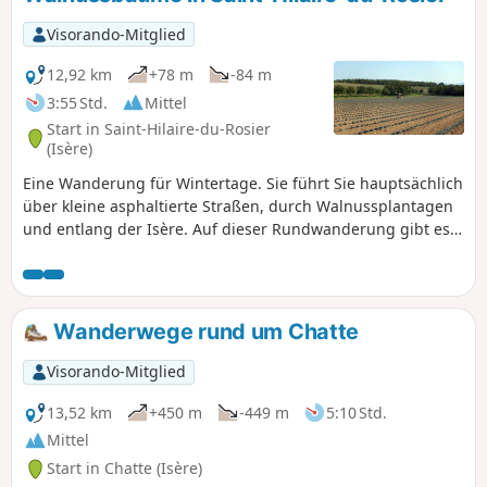
Zeit und die Spurrillen bewundern, die von
den Wagen und Karren hinterlassen
Visorando-Mitglied
wurden, die zur Burgruine „Le Pain Sucre”
führten, die das Tal von Saint-Lattier
12,92 km
+78 m
-84 m
überragt.
3:55 Std.
Mittel
Start in Saint-Hilaire-du-Rosier
(Isère)
Eine Wanderung für Wintertage. Sie führt Sie hauptsächlich
über kleine asphaltierte Straßen, durch Walnussplantagen
und entlang der Isère. Auf dieser Rundwanderung gibt es
kaum Höhenunterschiede.
Wanderwege rund um Chatte
Visorando-Mitglied
13,52 km
+450 m
-449 m
5:10 Std.
Mittel
Start in Chatte (Isère)