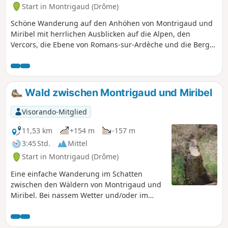
Start in Montrigaud (Drôme)
Schöne Wanderung auf den Anhöhen von Montrigaud und
Miribel mit herrlichen Ausblicken auf die Alpen, den
Vercors, die Ebene von Romans-sur-Ardèche und die Berge
der Ardèche.
Wald zwischen Montrigaud und Miribel
Visorando-Mitglied
11,53 km
+154 m
-157 m
3:45 Std.
Mittel
Start in Montrigaud (Drôme)
Eine einfache Wanderung im Schatten
zwischen den Wäldern von Montrigaud und
Miribel. Bei nassem Wetter und/oder im
Winter können die Wege sehr matschig sein.
Gutes Schuhwerk ist daher unerlässlich.