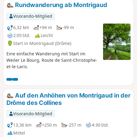
Rundwanderung ab Montrigaud
Visorando-Mitglied
6,32 km
+94 m
-99 m
2:05 Std.
Leicht
Start in Montrigaud (Drôme)
Eine einfache Wanderung mit Start im
Weiler Le Bourg, Route de Saint-Christophe-
et-le-Laris.
Auf den Anhöhen von Montrigaud in der
Drôme des Collines
Visorando-Mitglied
13,36 km
+250 m
-257 m
4:30 Std.
Mittel