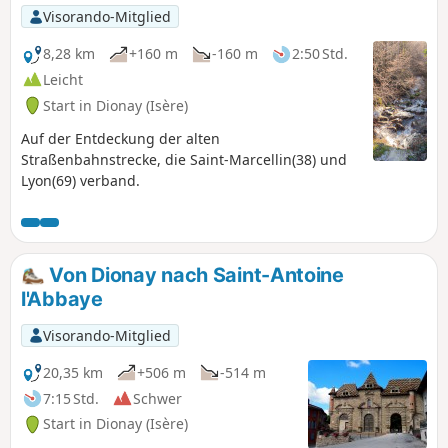
Visorando-Mitglied
8,28 km
+160 m
-160 m
2:50 Std.
Leicht
Start in Dionay (Isère)
Auf der Entdeckung der alten
Straßenbahnstrecke, die Saint-Marcellin(38) und
Lyon(69) verband.
Von Dionay nach Saint-Antoine
l'Abbaye
Visorando-Mitglied
20,35 km
+506 m
-514 m
7:15 Std.
Schwer
Start in Dionay (Isère)