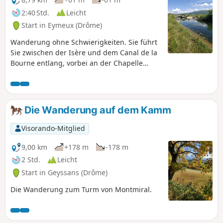
2:40 Std.
Leicht
Start in Eymeux (Drôme)
Wanderung ohne Schwierigkeiten. Sie führt
Sie zwischen der Isère und dem Canal de la
Bourne entlang, vorbei an der Chapelle
Sainte-Béatrix und ihrem Felsvorsprung mit
Blick auf die Isère und einem
bemerkenswerten Panorama auf den
Vercors.
Die Wanderung auf dem Kamm
Visorando-Mitglied
9,00 km
+178 m
-178 m
2 Std.
Leicht
Start in Geyssans (Drôme)
Die Wanderung zum Turm von Montmiral.