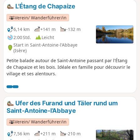
L'Étang de Chapaize
Verein/ Wanderführer/in
6,14 km
+141 m
-132 m
2:00 Std.
Leicht
Start in Saint-Antoine-l'Abbaye
(Isère)
Petite balade autour de Saint-Antoine passant par l'Étang
de Chapaize et les bois. Idéale en famille pour découvrir le
village et ses alentours.
Ufer des Furand und Täler rund um
Saint-Antoine-l’Abbaye
Verein/ Wanderführer/in
7,56 km
+211 m
-210 m