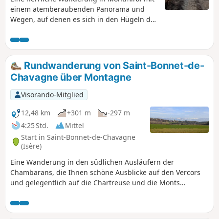
einem atemberaubenden Panorama und
Wegen, auf denen es sich in den Hügeln der
Drôme wunderbar galoppieren lässt!!!
Rundwanderung von Saint-Bonnet-de-
Chavagne über Montagne
Visorando-Mitglied
12,48 km
+301 m
-297 m
4:25 Std.
Mittel
Start in Saint-Bonnet-de-Chavagne
(Isère)
Eine Wanderung in den südlichen Ausläufern der
Chambarans, die Ihnen schöne Ausblicke auf den Vercors
und gelegentlich auf die Chartreuse und die Monts
d'Ardèche bietet. Diese Wanderung ist bis auf die Länge
keine Herausforderung. Sie wandern auf Feldwegen,
Pfaden und kleinen asphaltierten Straßen.