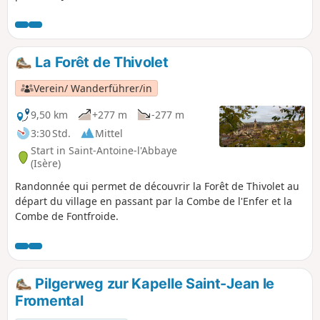
en famille pour découvrir la nature et le
patrimoine.
La Forêt de Thivolet
Verein/ Wanderführer/in
9,50 km
+277 m
-277 m
3:30 Std.
Mittel
Start in Saint-Antoine-l'Abbaye
(Isère)
Randonnée qui permet de découvrir la Forêt de Thivolet au
départ du village en passant par la Combe de l'Enfer et la
Combe de Fontfroide.
Pilgerweg zur Kapelle Saint-Jean le
Fromental