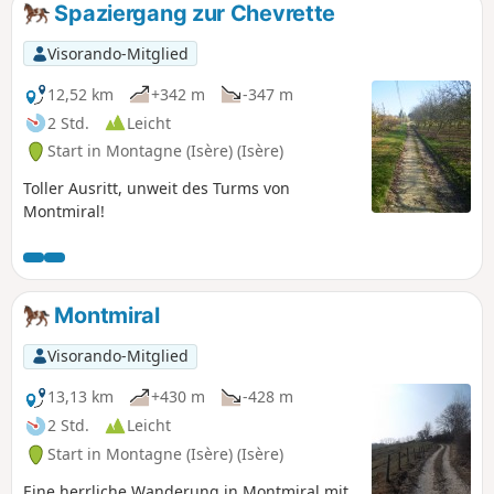
Spaziergang zur Chevrette
Visorando-Mitglied
12,52 km
+342 m
-347 m
2 Std.
Leicht
Start in Montagne (Isère) (Isère)
Toller Ausritt, unweit des Turms von
Montmiral!
Montmiral
Visorando-Mitglied
13,13 km
+430 m
-428 m
2 Std.
Leicht
Start in Montagne (Isère) (Isère)
Eine herrliche Wanderung in Montmiral mit