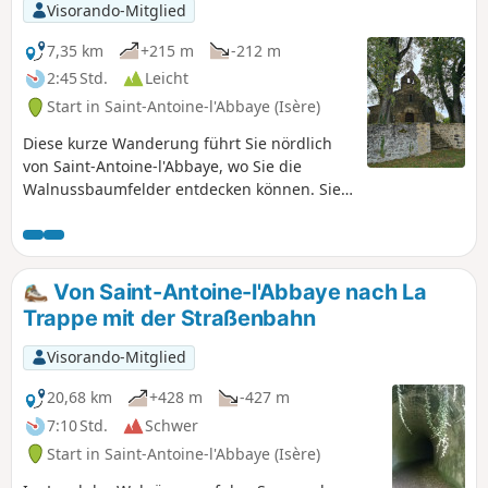
Visorando-Mitglied
7,35 km
+215 m
-212 m
2:45 Std.
Leicht
Start in Saint-Antoine-l'Abbaye (Isère)
Diese kurze Wanderung führt Sie nördlich
von Saint-Antoine-l'Abbaye, wo Sie die
Walnussbaumfelder entdecken können. Sie
werden die Ausläufer des Vercors erblicken.
Die Kapelle Saint-Jean le Fromental ist recht
groß und beherbergt einen kleinen, sehr
alten Friedhof. Der Rückweg führt Sie direkt
Von Saint-Antoine-l'Abbaye nach La
zur Abtei, wie die Pilger aus der Zeit des
Trappe mit der Straßenbahn
„brennenden Leidens“. Sie können die
Wanderung, die Stadtbesichtigung und die
Visorando-Mitglied
Besichtigung der Sehenswürdigkeiten an
einem Tag unternehmen, wenn Sie früh
20,68 km
+428 m
-427 m
genug am Morgen ankommen.
7:10 Std.
Schwer
Start in Saint-Antoine-l'Abbaye (Isère)