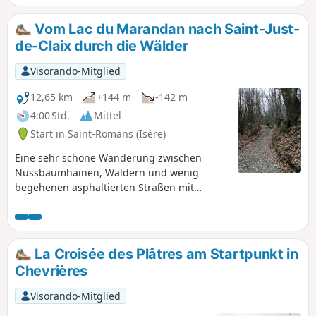
Vom Lac du Marandan nach Saint-Just-
de-Claix durch die Wälder
Visorando-Mitglied
12,65 km
+144 m
-142 m
4:00 Std.
Mittel
Start in Saint-Romans (Isère)
Eine sehr schöne Wanderung zwischen
Nussbaumhainen, Wäldern und wenig
begehenen asphaltierten Straßen mit
schönen Ausblicken auf die Ausläufer des
Vercors.
La Croisée des Plâtres am Startpunkt in
Chevrières
Visorando-Mitglied