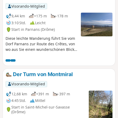
Visorando-Mitglied
9,44 km
+175 m
-178 m
3:10 Std.
Leicht
Start in Parnans (Drôme)
Diese leichte Wanderung führt Sie vom
Dorf Parnans zur Route des Crêtes, von
wo aus Sie einen wunderschönen Blick
auf das Royans, den Vercors und seine
Bergkette bis zum Veymont, das Isère-
Tal sowie nach Westen in Richtung
Rhône-Tal und Ardèche haben.
Der Turm von Montmiral
Visorando-Mitglied
12,68 km
+391 m
-397 m
4:45 Std.
Mittel
Start in Saint-Michel-sur-Savasse
(Drôme)