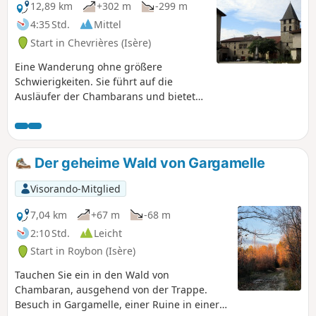
12,89 km
+302 m
-299 m
4:35 Std.
Mittel
Start in Chevrières (Isère)
Eine Wanderung ohne größere
Schwierigkeiten. Sie führt auf die
Ausläufer der Chambarans und bietet
zahlreiche wunderschöne Ausblicke auf
den Vercors und einige auf die
Chartreuse. Die Wege sind entweder
breite Schotterwege oder kleine
Der geheime Wald von Gargamelle
asphaltierte Straßen.
Visorando-Mitglied
7,04 km
+67 m
-68 m
2:10 Std.
Leicht
Start in Roybon (Isère)
Tauchen Sie ein in den Wald von
Chambaran, ausgehend von der Trappe.
Besuch in Gargamelle, einer Ruine in einer