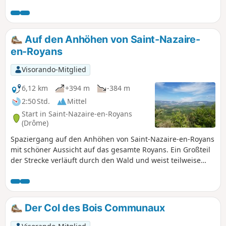
Lichtung, um Schlümpfe oder, falls diese
nicht da sind, Hirsche oder Rehe zu sehen.
Wandern Sie auf einem Abschnitt des
Jakobswegs in Chambaran. Achtung,
Auf den Anhöhen von Saint-Nazaire-
manuelle und veraltete GPS-Daten, siehe
en-Royans
Bewertungen.
Visorando-Mitglied
6,12 km
+394 m
-384 m
2:50 Std.
Mittel
Start in Saint-Nazaire-en-Royans
(Drôme)
Spaziergang auf den Anhöhen von Saint-Nazaire-en-Royans
mit schöner Aussicht auf das gesamte Royans. Ein Großteil
der Strecke verläuft durch den Wald und weist teilweise
recht steile Anstiege auf.
Der Col des Bois Communaux