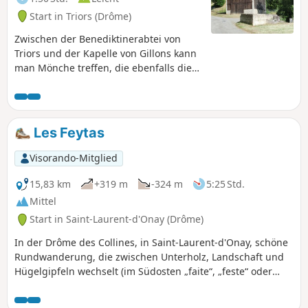
Start in Triors (Drôme)
Zwischen der Benediktinerabtei von
Triors und der Kapelle von Gillons kann
man Mönche treffen, die ebenfalls die
Ruhe dieser Wege schätzen, die an
schönen Nussbaumhainen vorbeiführen
und ganz in der Nähe der ersten
Erhebungen der Drôme liegen.
Les Feytas
Visorando-Mitglied
15,83 km
+319 m
-324 m
5:25 Std.
Mittel
Start in Saint-Laurent-d'Onay (Drôme)
In der Drôme des Collines, in Saint-Laurent-d'Onay, schöne
Rundwanderung, die zwischen Unterholz, Landschaft und
Hügelgipfeln wechselt (im Südosten „faite“, „feste“ oder
„feyta“ genannt). Schöne Ausblicke auf den Vercors.