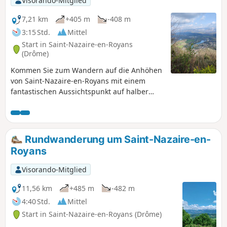
Visorando-Mitglied
7,21 km
+405 m
-408 m
3:15 Std.
Mittel
Start in Saint-Nazaire-en-Royans
(Drôme)
Kommen Sie zum Wandern auf die Anhöhen
von Saint-Nazaire-en-Royans mit einem
fantastischen Aussichtspunkt auf halber
Strecke.
Rundwanderung um Saint-Nazaire-en-
Royans
Visorando-Mitglied
11,56 km
+485 m
-482 m
4:40 Std.
Mittel
Start in Saint-Nazaire-en-Royans (Drôme)