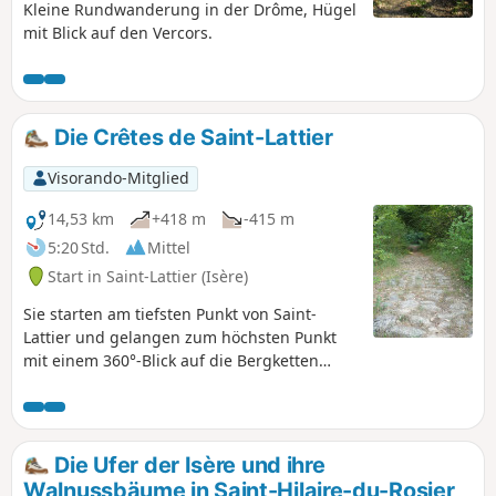
Kleine Rundwanderung in der Drôme, Hügel
mit Blick auf den Vercors.
Die Crêtes de Saint-Lattier
Visorando-Mitglied
14,53 km
+418 m
-415 m
5:20 Std.
Mittel
Start in Saint-Lattier (Isère)
Sie starten am tiefsten Punkt von Saint-
Lattier und gelangen zum höchsten Punkt
mit einem 360°-Blick auf die Bergketten
Vercors, Drome und Ardèche. Der
gepflasterte Aufstieg, eine ehemalige
mittelalterliche Straße, führt nach Bel Aire.
Entlang des Weges können Sie das
Die Ufer der Isère und ihre
Kopfsteinpflaster, die Bauwerke aus dieser
Walnussbäume in Saint-Hilaire-du-Rosier