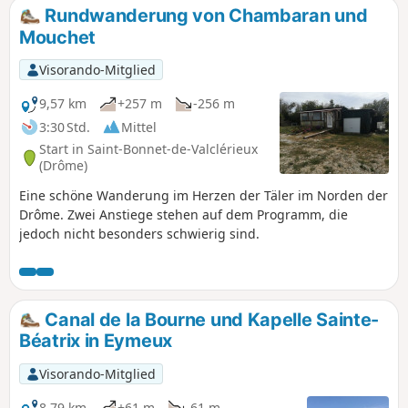
Rundwanderung von Chambaran und
Mouchet
Visorando-Mitglied
9,57 km
+257 m
-256 m
3:30 Std.
Mittel
Start in Saint-Bonnet-de-Valclérieux
(Drôme)
Eine schöne Wanderung im Herzen der Täler im Norden der
Drôme. Zwei Anstiege stehen auf dem Programm, die
jedoch nicht besonders schwierig sind.
Canal de la Bourne und Kapelle Sainte-
Béatrix in Eymeux
Visorando-Mitglied
8,79 km
+61 m
-61 m