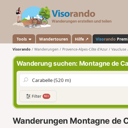
V
i
s
o
r
a
Tools
Wandertouren
Hilfe ↗
Viso
rando
Prem
n
Visorando
Wanderungen
Provence-Alpes-Côte d'Azur
Vaucluse
d
o
Wanderung suchen: Montagne de Ca
Filter
NEU
Wanderungen Montagne de C