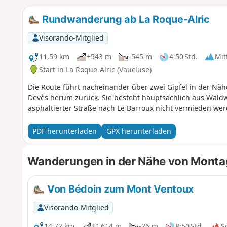
Rundwanderung ab La Roque-Alric
Visorando-Mitglied
11,59 km
+543 m
-545 m
4:50 Std.
Mit
Start in La Roque-Alric (Vaucluse)
Die Route führt nacheinander über zwei Gipfel in der Nä
Devès herum zurück. Sie besteht hauptsächlich aus Waldwe
asphaltierter Straße nach Le Barroux nicht vermieden we
PDF herunterladen
GPX herunterladen
Wanderungen in der Nähe von Monta
Von Bédoin zum Mont Ventoux
Visorando-Mitglied
14,72 km
+1 614 m
-26 m
8:50 Std.
S