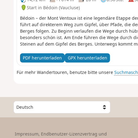
Start in Bédoin (Vaucluse)
Bédoin – der Mont Ventoux ist eine legendäre Etappe d
führt auf direkterem Weg zum Gipfel, über Pfade, die 
Berges folgen. Zu Beginn verlaufen die Wege durch hüb
besonders schön ist. Am Ende führen die Wege durch di
Steinen auf dem Gipfel des Berges. Unterwegs kommt man
aus Trockenmauern.
PDF herunterladen
GPX herunterladen
Für mehr Wandertouren, benutze bitte unsere
Suchmasch
W
ä
h
l
e
Impressum, Endbenutzer-Lizenzvertrag und
e