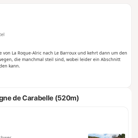
u
n
m
tel
he von La Roque-Alric nach Le Barroux und kehrt dann um den
gen, die manchmal steil sind, wobei leider ein Abschnitt
rden kann.
gne de Carabelle (520m)
chwer