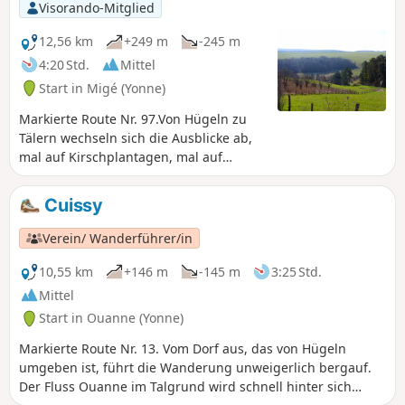
Visorando-Mitglied
12,56 km
+249 m
-245 m
4:20 Std.
Mittel
Start in Migé (Yonne)
Markierte Route Nr. 97.Von Hügeln zu
Tälern wechseln sich die Ausblicke ab,
mal auf Kirschplantagen, mal auf
Weinberge und die Hochebenen der
Yonne. Im Frühling und Herbst bieten
Cuissy
sich wunderschöne Farbnuancen.
Verein/ Wanderführer/in
10,55 km
+146 m
-145 m
3:25 Std.
Mittel
Start in Ouanne (Yonne)
Markierte Route Nr. 13. Vom Dorf aus, das von Hügeln
umgeben ist, führt die Wanderung unweigerlich bergauf.
Der Fluss Ouanne im Talgrund wird schnell hinter sich