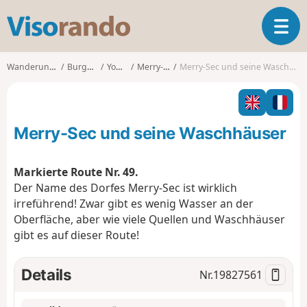
V
T
i
o
s
g
o
Wanderungen
Burgund
Yonne
Merry-Sec
Merry-Sec und seine Waschhäuser
g
r
l
a
e
n
n
d
Merry-Sec und seine Waschhäuser
a
o
v
i
Markierte Route Nr. 49.
g
Der Name des Dorfes Merry-Sec ist wirklich
a
irreführend! Zwar gibt es wenig Wasser an der
t
Oberfläche, aber wie viele Quellen und Waschhäuser
i
o
gibt es auf dieser Route!
n
Details
Nr.
19827561