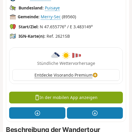
Bundesland:
Puisaye
Gemeinde:
Merry-Sec
(89560)
Start/Ziel:
N 47.655776° / E 3.483149°
IGN-Karte(n):
Ref. 2621SB
Stündliche Wettervorhersage
Entdecke Visorando Premium
In der mobilen App anzeigen
Beschreibung der Wandertour