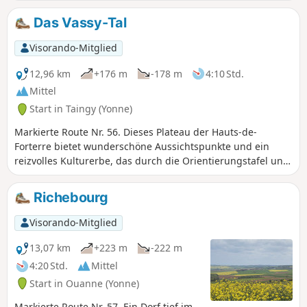
gelassen, um Ruinen zu entdecken: Kapelle, alte Mühlen
und Waschhäuser.
Das Vassy-Tal
Visorando-Mitglied
12,96 km
+176 m
-178 m
4:10 Std.
Mittel
Start in Taingy (Yonne)
Markierte Route Nr. 56. Dieses Plateau der Hauts-de-
Forterre bietet wunderschöne Aussichtspunkte und ein
reizvolles Kulturerbe, das durch die Orientierungstafel und
den Rundgang zu den Schildern der alten
Handwerksberufe, die im Dorf verteilt sind, besonders gut
Richebourg
zur Geltung kommt.
Visorando-Mitglied
13,07 km
+223 m
-222 m
4:20 Std.
Mittel
Start in Ouanne (Yonne)
Markierte Route Nr. 57. Ein Dorf tief im