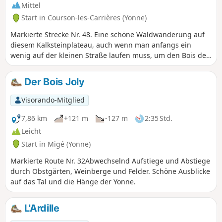
Mittel
Start in Courson-les-Carrières (Yonne)
Markierte Strecke Nr. 48. Eine schöne Waldwanderung auf
diesem Kalksteinplateau, auch wenn man anfangs ein
wenig auf der kleinen Straße laufen muss, um den Bois de
la Faine und die folgenden zu erreichen. Das durchquerte
Waldmassiv ist reich an Holzarten und Exemplaren von
Der Bois Joly
Eichen und Buchen und braucht sich nicht hinter dem nahe
gelegenen Forêt de Frétoy zu verstecken.
Visorando-Mitglied
7,86 km
+121 m
-127 m
2:35 Std.
Leicht
Start in Migé (Yonne)
Markierte Route Nr. 32Abwechselnd Aufstiege und Abstiege
durch Obstgärten, Weinberge und Felder. Schöne Ausblicke
auf das Tal und die Hänge der Yonne.
L'Ardille