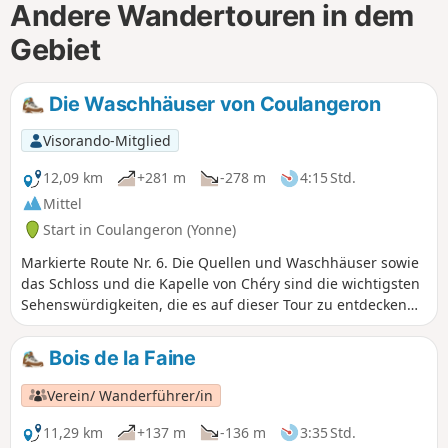
Andere Wandertouren in dem
Gebiet
Die Waschhäuser von Coulangeron
Visorando-Mitglied
12,09 km
+281 m
-278 m
4:15 Std.
Mittel
Start in Coulangeron (Yonne)
Markierte Route Nr. 6. Die Quellen und Waschhäuser sowie
das Schloss und die Kapelle von Chéry sind die wichtigsten
Sehenswürdigkeiten, die es auf dieser Tour zu entdecken
gilt. Entlang der gesamten Strecke wechseln sich Täler und
Hügel ab, von denen aus sich zahlreiche Ausblicke bieten.
Bois de la Faine
Verein/ Wanderführer/in
11,29 km
+137 m
-136 m
3:35 Std.