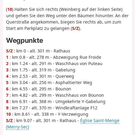
(
10
) Halten Sie sich rechts (Weinberg auf der linken Seite)
und gehen Sie den Weg unter den Bäumen hinunter. An der
Querstraße angekommen, biegen Sie rechts ab, um zum
Start am Parkplatz zu gelangen (
S/Z
).
Wegpunkte
S/Z
: km 0 - alt. 301 m - Rathaus
1
: km 0.8 - alt. 278 m - Abzweigung Rue Froide
2
: km 1.24 - alt. 291 m - Waschhaus von Puteau
3
: km 1.75 - alt. 319 m - Gabelung
4
: km 2.53 - alt. 301 m - Querweg
5
: km 3.04 - alt. 256 m - Asphaltierter Weg
6
: km 4.55 - alt. 295 m - Bounon
7
: km 4.82 - alt. 299 m - Waschhaus von Bounon
8
: km 6.91 - alt. 368 m - Umgekehrte Y-Gabelung
9
: km 7.27 - alt. 370 m - Windkraftanlage F12
10
: km 8.61 - alt. 338 m - Y-Verzweigung
S/Z
: km 9.07 - alt. 301 m - Rathaus -
Église Saint-Menge
(Merry-Sec)