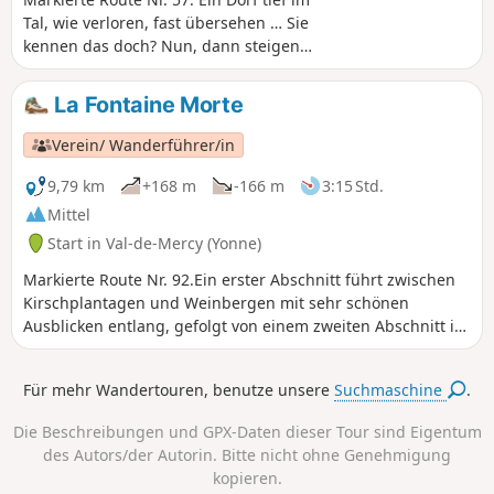
Tal, wie verloren, fast übersehen … Sie
kennen das doch? Nun, dann steigen
Sie hinauf und sehen Sie selbst, was es
dort oben auf dem Plateau zu
La Fontaine Morte
entdecken gibt!
Verein/ Wanderführer/in
9,79 km
+168 m
-166 m
3:15 Std.
Mittel
Start in Val-de-Mercy (Yonne)
Markierte Route Nr. 92.Ein erster Abschnitt führt zwischen
Kirschplantagen und Weinbergen mit sehr schönen
Ausblicken entlang, gefolgt von einem zweiten Abschnitt im
Unterholz.
Für mehr Wandertouren, benutze unsere
Suchmaschine
.
Die Beschreibungen und GPX-Daten dieser Tour sind Eigentum
des Autors/der Autorin. Bitte nicht ohne Genehmigung
kopieren.