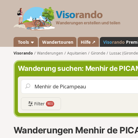
V
i
s
o
r
a
Tools
Wandertouren
Hilfe ↗
Viso
rando
Prem
n
Visorando
Wanderungen
Aquitanien
Gironde
Lussac (Gironde
d
o
Wanderung suchen: Menhir de PIC
Filter
NEU
Wanderungen Menhir de PI