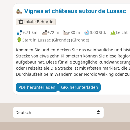
Vignes et châteaux autour de Lussac
Lokale Behörde
9,71 km
+72 m
-80 m
3:00 Std.
Leicht
Start in Lussac (Gironde) (Gironde)
Kommen Sie und entdecken Sie das weinbauliche und hist
Strecke von etwa zehn Kilometern können Sie diese Regio
aufgebaut hat. Diese für alle zugängliche Rundwanderung
oder Freizeitziele.Die Strecke ist mit Pfosten markiert, 
Durchlaufzeit beim Wandern oder Nordic Walking oder zu 
PDF herunterladen
GPX herunterladen
W
ä
h
l