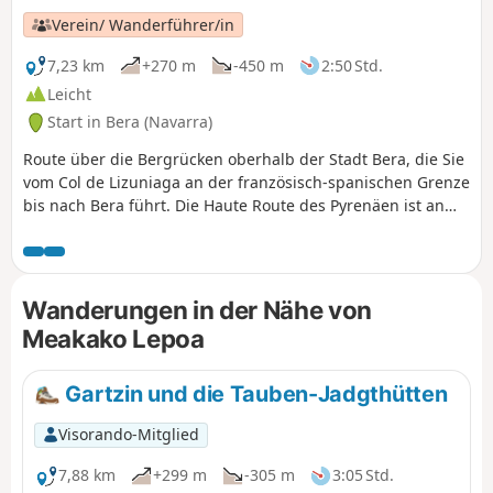
Verein/ Wanderführer/in
7,23 km
+270 m
-450 m
2:50 Std.
Leicht
Start in Bera (Navarra)
Route über die Bergrücken oberhalb der Stadt Bera, die Sie
vom Col de Lizuniaga an der französisch-spanischen Grenze
bis nach Bera führt. Die Haute Route des Pyrenäen ist an
dieser Stelle noch nicht sehr hoch.
Wanderungen in der Nähe von
Meakako Lepoa
Gartzin und die Tauben-Jadgthütten
Visorando-Mitglied
7,88 km
+299 m
-305 m
3:05 Std.