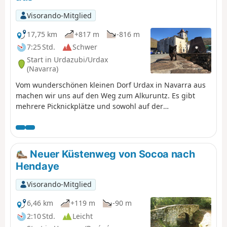
Visorando-Mitglied
17,75 km
+817 m
-816 m
7:25 Std.
Schwer
Start in Urdazubi/Urdax
(Navarra)
Vom wunderschönen kleinen Dorf Urdax in Navarra aus
machen wir uns auf den Weg zum Alkuruntz. Es gibt
mehrere Picknickplätze und sowohl auf der
französischen als auch auf der spanischen Seite hat man
eine herrliche Aussicht.
Neuer Küstenweg von Socoa nach
Hendaye
Visorando-Mitglied
6,46 km
+119 m
-90 m
2:10 Std.
Leicht