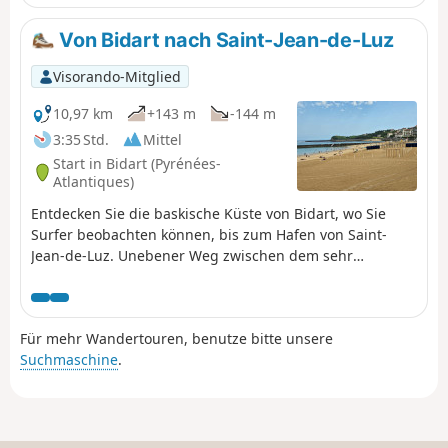
Von Bidart nach Saint-Jean-de-Luz
Visorando-Mitglied
10,97 km
+143 m
-144 m
3:35 Std.
Mittel
Start in Bidart (Pyrénées-
Atlantiques)
Entdecken Sie die baskische Küste von Bidart, wo Sie
Surfer beobachten können, bis zum Hafen von Saint-
Jean-de-Luz. Unebener Weg zwischen dem sehr
angenehmen Küstenweg und den Umwegen hinter den
zahlreichen Anwesen. Sie können den Besuch am Strand
von Saint-Jean-de-Luz oder bei einer
Für mehr Wandertouren, benutze bitte unsere
Entspannungspause in der Stadt beenden.
Suchmaschine
.