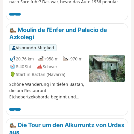
nach Sare fuhr? Das war, bevor das Auto 1936 populär
wurde. Diese Wanderung führt Sie auf den Spuren
dieser Straßenbahn, die aus den verfügbaren Archiven
stammen. Die Landschaft hat die Erinnerung daran
bewahrt, die man bei diesem Ausflug unter dem
Moulin de l'Enfer und Palacio de
wohlwollenden Blick des Mont Esnaur entdecken kann.
Azkolegi
Visorando-Mitglied
20,76 km
+958 m
-970 m
8:40 Std.
Schwer
Start in Baztan (Navarra)
Schöne Wanderung im tiefen Bastan,
die am Restaurant
Etchebertzekoborda beginnt und
dann an der gut renovierten „Moulin
de l'Enfer“ und am Palacio de
Azkolegi (auf dem Gipfel des
Anwesens von Bertiz) vorbeiführt.
Die Tour um den Alkurruntz von Urdax
aus