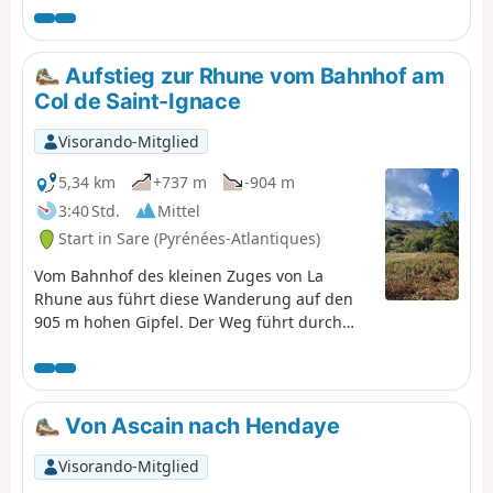
vorbeikommt.
Aufstieg zur Rhune vom Bahnhof am
Col de Saint-Ignace
Visorando-Mitglied
5,34 km
+737 m
-904 m
3:40 Std.
Mittel
Start in Sare (Pyrénées-Atlantiques)
Vom Bahnhof des kleinen Zuges von La
Rhune aus führt diese Wanderung auf den
905 m hohen Gipfel. Der Weg führt durch
Heideflächen, Weiden und kleine Wälder und
bietet nach und nach Ausblicke auf die
baskische Küste und die Pyrenäen.
Unterwegs begleiten Pottoks und Bergvögel
Von Ascain nach Hendaye
den Aufstieg. Auf dem Gipfel bietet sich ein
360°-Panorama mit Blick auf den Ozean auf
Visorando-Mitglied
der einen Seite und die Pyrenäenkette auf