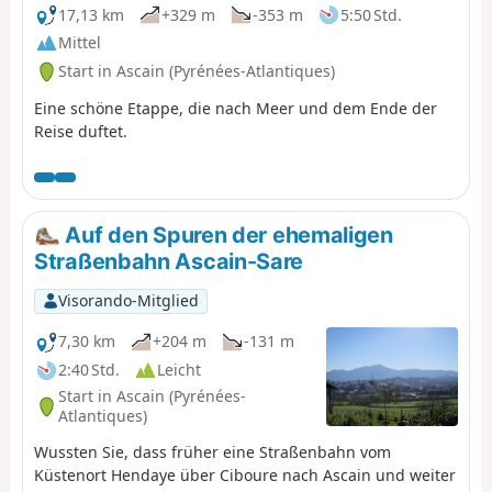
der anderen Seite, das die Anstrengungen
17,13 km
+329 m
-353 m
5:50 Std.
mit einem grandiosen Naturschauspiel
Mittel
belohnt.
Start in Ascain (Pyrénées-Atlantiques)
Eine schöne Etappe, die nach Meer und dem Ende der
Reise duftet.
Auf den Spuren der ehemaligen
Straßenbahn Ascain-Sare
Visorando-Mitglied
7,30 km
+204 m
-131 m
2:40 Std.
Leicht
Start in Ascain (Pyrénées-
Atlantiques)
Wussten Sie, dass früher eine Straßenbahn vom
Küstenort Hendaye über Ciboure nach Ascain und weiter