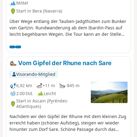
Mittel
Start in Bera (Navarra)
Über Wege entlang der Tauben-Jadgthütten zum Bunker
von Gartzin. Rundwanderung ab dem Ibardin-Pass auf
leicht begehbaren Wegen. Die Tour kann an der Stelle
bei den Tauben-Jadgthütten abgekürzt werden
Vom Gipfel der Rhune nach Sare
Visorando-Mitglied
6,92 km
+11 m
-845 m
2:00 Std.
Leicht
Start in Ascain (Pyrénées-
Atlantiques)
Nachdem wir den Gipfel der Rhune mit dem kleinen Zug
erreicht haben (schöner Aufstieg), steigen wir wieder
hinunter zum Dorf Sare. Schöne Passage durch das
Unterholz, wo man zeitweise an frei laufenden Pferden