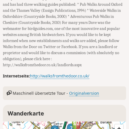
and has had three walking guides published: * Pub Walks Around Oxford
and the Thames Valley (Ensign Publications, 1994) * Waterside Walks in
Oxfordshire (Countryside Books, 2000) * Adventurous Pub Walks in
Cheshire (Countryside Books, 2010) For many years Dave was the
webmaster for birdguides.com, one of the most innovative and popular
websites among British birdwatchers. If you would like to be kept
informed when new establishments and walks are added, please follow
Walks from the Door on Twitter or Facebook. If you are a landlord or
proprietor and would like to discuss a commission (with absolutely no
obligation), please click here :
http://walksfromthedoor.co.uk/landlords.aspx
Internetseite:
http://walksfromthedoor.co.uk/
Maschinell übersetzte Tour -
Originalversion
Wanderkarte
7