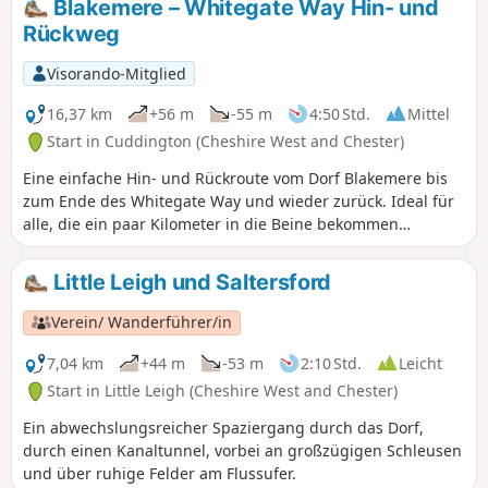
Blakemere – Whitegate Way Hin- und
Rückweg
Visorando-Mitglied
16,37 km
+56 m
-55 m
4:50 Std.
Mittel
Start in Cuddington (Cheshire West and Chester)
Eine einfache Hin- und Rückroute vom Dorf Blakemere bis
zum Ende des Whitegate Way und wieder zurück. Ideal für
alle, die ein paar Kilometer in die Beine bekommen
möchten. Die Strecke ist weitgehend flach und leicht zu
folgen, da es auf dem Way keine Abweichungen gibt.
Little Leigh und Saltersford
Verein/ Wanderführer/in
7,04 km
+44 m
-53 m
2:10 Std.
Leicht
Start in Little Leigh (Cheshire West and Chester)
Ein abwechslungsreicher Spaziergang durch das Dorf,
durch einen Kanaltunnel, vorbei an großzügigen Schleusen
und über ruhige Felder am Flussufer.