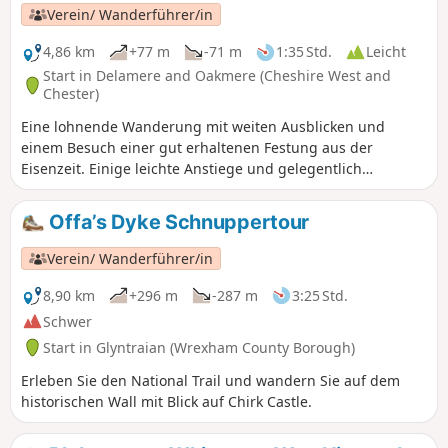
Abgesehen von dem regen Verkehr rund um Moel Famau
Verein/ Wanderführer/in
ist die Route im Allgemeinen ruhig und die Orientierung
bereitet kaum Probleme.
4,86 km
+77 m
-71 m
1:35 Std.
Leicht
Start in Delamere and Oakmere (Cheshire West and
Chester)
Eine lohnende Wanderung mit weiten Ausblicken und
einem Besuch einer gut erhaltenen Festung aus der
Eisenzeit. Einige leichte Anstiege und gelegentlich
Schlamm nach Regen.
Offa’s Dyke Schnuppertour
Verein/ Wanderführer/in
8,90 km
+296 m
-287 m
3:25 Std.
Schwer
Start in Glyntraian (Wrexham County Borough)
Erleben Sie den National Trail und wandern Sie auf dem
historischen Wall mit Blick auf Chirk Castle.