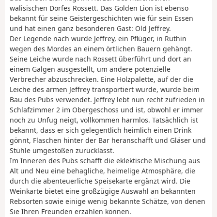
walisischen Dorfes Rossett. Das Golden Lion ist ebenso
bekannt für seine Geistergeschichten wie für sein Essen
und hat einen ganz besonderen Gast: Old Jeffrey.
Der Legende nach wurde Jeffrey, ein Pflüger, in Ruthin
wegen des Mordes an einem örtlichen Bauern gehängt.
Seine Leiche wurde nach Rossett überführt und dort an
einem Galgen ausgestellt, um andere potenzielle
Verbrecher abzuschrecken. Eine Holzpalette, auf der die
Leiche des armen Jeffrey transportiert wurde, wurde beim
Bau des Pubs verwendet. Jeffrey lebt nun recht zufrieden in
Schlafzimmer 2 im Obergeschoss und ist, obwohl er immer
noch zu Unfug neigt, vollkommen harmlos. Tatsächlich ist
bekannt, dass er sich gelegentlich heimlich einen Drink
gönnt, Flaschen hinter der Bar heranschafft und Gläser und
Stühle umgestoßen zurücklässt.
Im Inneren des Pubs schafft die eklektische Mischung aus
Alt und Neu eine behagliche, heimelige Atmosphäre, die
durch die abenteuerliche Speisekarte ergänzt wird. Die
Weinkarte bietet eine großzügige Auswahl an bekannten
Rebsorten sowie einige wenig bekannte Schätze, von denen
Sie Ihren Freunden erzählen können.