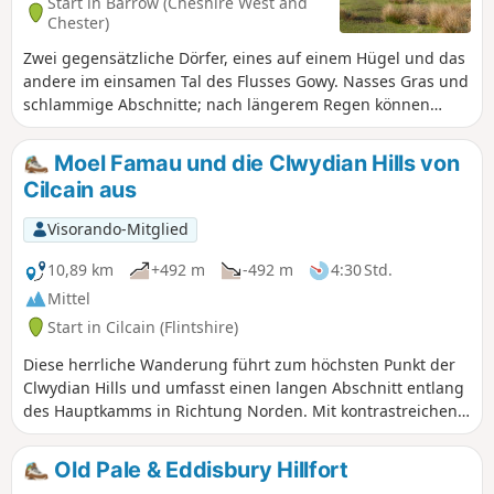
Start in Barrow (Cheshire West and
Chester)
Zwei gegensätzliche Dörfer, eines auf einem Hügel und das
andere im einsamen Tal des Flusses Gowy. Nasses Gras und
schlammige Abschnitte; nach längerem Regen können
einige der tief liegenden Wiesen unpassierbar überflutet
sein.
Moel Famau und die Clwydian Hills von
Cilcain aus
Visorando-Mitglied
10,89 km
+492 m
-492 m
4:30 Std.
Mittel
Start in Cilcain (Flintshire)
Diese herrliche Wanderung führt zum höchsten Punkt der
Clwydian Hills und umfasst einen langen Abschnitt entlang
des Hauptkamms in Richtung Norden. Mit kontrastreichen
Ausblicken bis nach Snowdonia, wo viele der Gipfel leicht zu
erkennen sind, im Westen sowie den Reizen von Merseyside
Old Pale & Eddisbury Hillfort
und darüber hinaus im Osten hat die Route viel zu bieten.