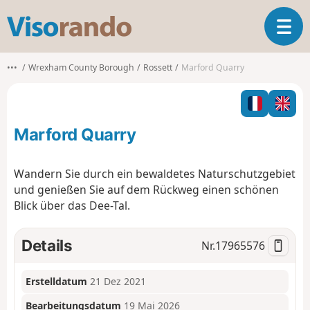
V
T
i
o
s
g
o
•••
Wrexham County Borough
Rossett
Marford Quarry
g
r
l
a
e
n
n
d
Marford Quarry
a
o
v
i
Wandern Sie durch ein bewaldetes Naturschutzgebiet
g
und genießen Sie auf dem Rückweg einen schönen
a
Blick über das Dee-Tal.
t
i
o
Details
Nr.
17965576
n
Erstelldatum
21 Dez 2021
Bearbeitungsdatum
19 Mai 2026