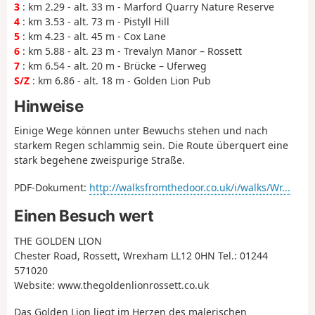
3
: km 2.29 - alt. 33 m - Marford Quarry Nature Reserve
4
: km 3.53 - alt. 73 m - Pistyll Hill
5
: km 4.23 - alt. 45 m - Cox Lane
6
: km 5.88 - alt. 23 m - Trevalyn Manor – Rossett
7
: km 6.54 - alt. 20 m - Brücke – Uferweg
S/Z
: km 6.86 - alt. 18 m - Golden Lion Pub
Hinweise
Einige Wege können unter Bewuchs stehen und nach
starkem Regen schlammig sein. Die Route überquert eine
stark begehene zweispurige Straße.
PDF-Dokument:
http://walksfromthedoor.co.uk/i/walks/Wr...
Einen Besuch wert
THE GOLDEN LION
Chester Road, Rossett, Wrexham LL12 0HN Tel.: 01244
571020
Website: www.thegoldenlionrossett.co.uk
Das Golden Lion liegt im Herzen des malerischen