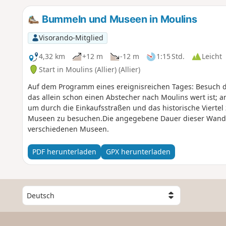
Bummeln und Museen in Moulins
Visorando-Mitglied
4,32 km
+12 m
-12 m
1:15 Std.
Leicht
Start in Moulins (Allier) (Allier)
Auf dem Programm eines ereignisreichen Tages: Besuch d
das allein schon einen Abstecher nach Moulins wert ist; a
um durch die Einkaufsstraßen und das historische Viertel 
Museen zu besuchen.Die angegebene Dauer dieser Wanderu
verschiedenen Museen.
PDF herunterladen
GPX herunterladen
W
ä
h
l