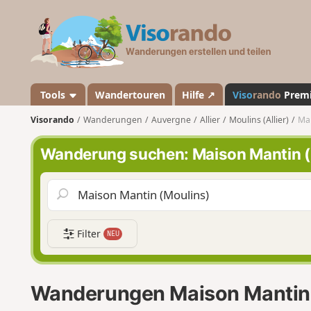
V
i
s
o
r
a
Tools
Wandertouren
Hilfe ↗
Viso
rando
Prem
n
Visorando
Wanderungen
Auvergne
Allier
Moulins (Allier)
Mai
d
o
Wanderung suchen: Maison Mantin (
Filter
NEU
Wanderungen Maison Mantin 