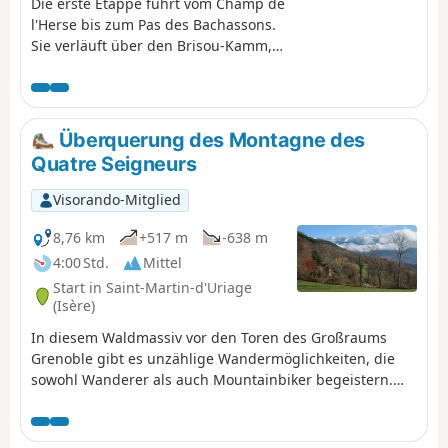
Die erste Etappe führt vom Champ de
l'Herse bis zum Pas des Bachassons.
Sie verläuft über den Brisou-Kamm,
von wo aus man einen ersten
Panoramablick genießen kann. Der
Höhenunterschied beträgt mehr als
1000 m, aber die Schönheit der
Überquerung des Montagne des
Landschaft am Pas des Bachassons
Quatre Seigneurs
entschädigt dafür.
Visorando-Mitglied
8,76 km
+517 m
-638 m
4:00 Std.
Mittel
Start in Saint-Martin-d'Uriage
(Isère)
In diesem Waldmassiv vor den Toren des Großraums
Grenoble gibt es unzählige Wandermöglichkeiten, die
sowohl Wanderer als auch Mountainbiker begeistern.
Der Vorteil dieser Route, die die Gemeinde Saint-Martin-
d'Uriage mit Eybens verbindet, besteht darin, dass sie
abwechslungsreiche Ausblicke bietet, zunächst auf das