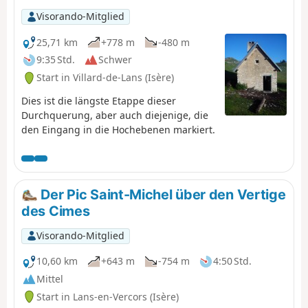
Visorando-Mitglied
25,71 km
+778 m
-480 m
9:35 Std.
Schwer
Start in Villard-de-Lans (Isère)
Dies ist die längste Etappe dieser
Durchquerung, aber auch diejenige, die
den Eingang in die Hochebenen markiert.
Der Pic Saint-Michel über den Vertige
des Cimes
Visorando-Mitglied
10,60 km
+643 m
-754 m
4:50 Std.
Mittel
Start in Lans-en-Vercors (Isère)