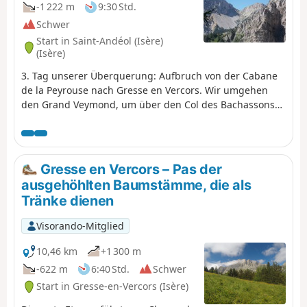
-1 222 m
9:30 Std.
Schwer
Start in Saint-Andéol (Isère)
(Isère)
3. Tag unserer Überquerung: Aufbruch von der Cabane
de la Peyrouse nach Gresse en Vercors. Wir umgehen
den Grand Veymond, um über den Col des Bachassons
(Wasser) wieder auf das Plateau zu gelangen, und
machen dann Halt an der Cabane de l'Aiguillette.
Gresse en Vercors – Pas der
ausgehöhlten Baumstämme, die als
Tränke dienen
Visorando-Mitglied
10,46 km
+1 300 m
-622 m
6:40 Std.
Schwer
Start in Gresse-en-Vercors (Isère)