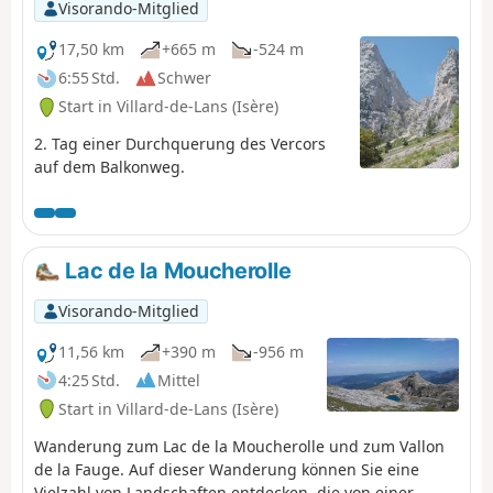
Visorando-Mitglied
17,50 km
+665 m
-524 m
6:55 Std.
Schwer
Start in Villard-de-Lans (Isère)
2. Tag einer Durchquerung des Vercors
auf dem Balkonweg.
Lac de la Moucherolle
Visorando-Mitglied
11,56 km
+390 m
-956 m
4:25 Std.
Mittel
Start in Villard-de-Lans (Isère)
Wanderung zum Lac de la Moucherolle und zum Vallon
de la Fauge. Auf dieser Wanderung können Sie eine
Vielzahl von Landschaften entdecken, die von einer