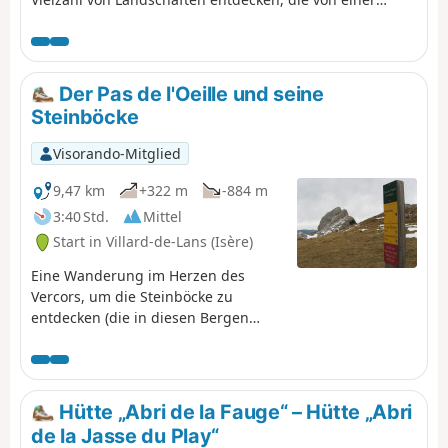
mineralischen Welt über Weiden bis hin zu Wäldern mit
schönen Ausblicken auf den gesamten nördlichen
Vercors reichen.
Der Pas de l'Oeille und seine
Steinböcke
Visorando-Mitglied
9,47 km
+322 m
-884 m
3:40 Std.
Mittel
Start in Villard-de-Lans (Isère)
Eine Wanderung im Herzen des
Vercors, um die Steinböcke zu
entdecken (die in diesen Bergen
zahlreich und wenig scheu sind).
Und als Belohnung erwartet Sie bei
Ihrer Ankunft ein wunderschöner
Panoramablick auf die umliegenden
Hütte „Abri de la Fauge“ – Hütte „Abri
Berge.
de la Jasse du Play“