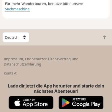
Für mehr Wandertouren, benutze bitte unsere
Belledonne-Massiv und dann auf die „Hauptstadt der
Suchmaschine
.
Alpen“, die vom Vercors und der Chartreuse überragt
wird.
W
Z
ä
u
h
r
l
ü
e
Impressum, Endbenutzer-Lizenzvertrag und
c
e
Datenschutzerklärung
k
i
n
n
Kontakt
a
L
c
a
Lade dir jetzt die App herunter und starte dein
h
n
nächstes Abenteuer!
o
d
b
A
G
e
p
o
n
p
o