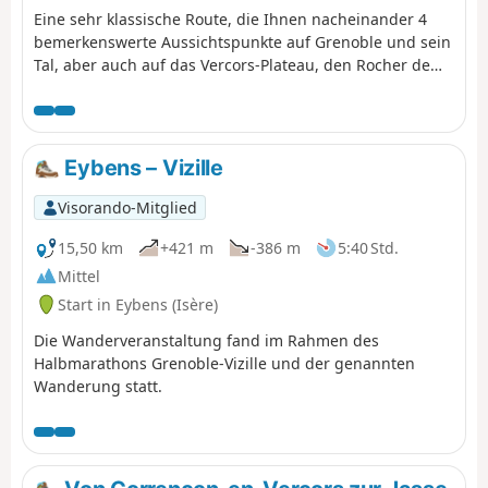
Eine sehr klassische Route, die Ihnen nacheinander 4
bemerkenswerte Aussichtspunkte auf Grenoble und sein
Tal, aber auch auf das Vercors-Plateau, den Rocher de
l'Ours und den Roc Cornafion bietet. Diese Tour sollte
man mindestens einmal machen, wenn man in der
Gegend ist. Ideal ist es, mit zwei Fahrzeugen auf dem
Aufstieg hinaufzugehen und eines am Ziel, dem
Eybens – Vizille
Parkplatz „Les Barnets“, zwei Serpentinen unterhalb des
Startpunkts an der Station Lans en Vercors, stehen zu
Visorando-Mitglied
lassen.
15,50 km
+421 m
-386 m
5:40 Std.
Mittel
Start in Eybens (Isère)
Die Wanderveranstaltung fand im Rahmen des
Halbmarathons Grenoble-Vizille und der genannten
Wanderung statt.