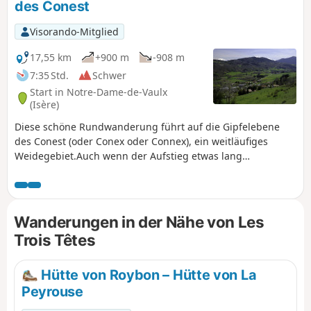
des Conest
Visorando-Mitglied
17,55 km
+900 m
-908 m
7:35 Std.
Schwer
Start in Notre-Dame-de-Vaulx
(Isère)
Diese schöne Rundwanderung führt auf die Gipfelebene
des Conest (oder Conex oder Connex), ein weitläufiges
Weidegebiet.Auch wenn der Aufstieg etwas lang
erscheinen mag, ist er sehr angenehm, und oben
angekommen erwartet den Wanderer eine herrliche
Belohnung: ein 360°-Panorama, das den Blick auf die
Massive von Belledonne, Taillefer, Grandes-Rousses,
Wanderungen in der Nähe von Les
Dévoluy und Vercors freigibt.Die Einstufung „Schwierig“ ist
Trois Têtes
auf die Kombination aus Distanz und Höhenunterschied
zurückzuführen, die beide beträchtlich sind.
Hütte von Roybon – Hütte von La
Peyrouse