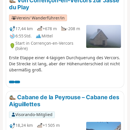
Von Corrençon-en-Vercors zur Jasse
du Play
Verein/ Wanderführer/in
17,44 km
+678 m
-208 m
6:55 Std.
Mittel
Start in Corrençon-en-Vercors
(Isère)
Erste Etappe einer 4-tägigen Durchquerung des Vercors.
Die Strecke ist lang, aber der Höhenunterschied ist nicht
übermäßig groß.
Cabane de la Peyrouse – Cabane des
Aiguillettes
Visorando-Mitglied
18,24 km
+1 505 m