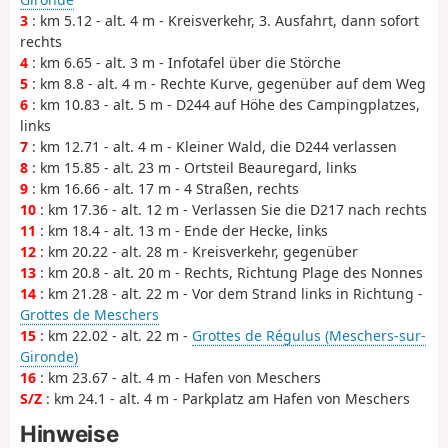
3
: km 5.12 - alt. 4 m - Kreisverkehr, 3. Ausfahrt, dann sofort
rechts
4
: km 6.65 - alt. 3 m - Infotafel über die Störche
5
: km 8.8 - alt. 4 m - Rechte Kurve, gegenüber auf dem Weg
6
: km 10.83 - alt. 5 m - D244 auf Höhe des Campingplatzes,
links
7
: km 12.71 - alt. 4 m - Kleiner Wald, die D244 verlassen
8
: km 15.85 - alt. 23 m - Ortsteil Beauregard, links
9
: km 16.66 - alt. 17 m - 4 Straßen, rechts
10
: km 17.36 - alt. 12 m - Verlassen Sie die D217 nach rechts
11
: km 18.4 - alt. 13 m - Ende der Hecke, links
12
: km 20.22 - alt. 28 m - Kreisverkehr, gegenüber
13
: km 20.8 - alt. 20 m - Rechts, Richtung Plage des Nonnes
14
: km 21.28 - alt. 22 m - Vor dem Strand links in Richtung -
Grottes de Meschers
15
: km 22.02 - alt. 22 m -
Grottes de Régulus (Meschers-sur-
Gironde)
16
: km 23.67 - alt. 4 m - Hafen von Meschers
S/Z
: km 24.1 - alt. 4 m - Parkplatz am Hafen von Meschers
Hinweise