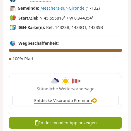
Gemeinde:
Meschers-sur-Gironde
(17132)
Start/Ziel:
N 45.555818° / W 0.944354°
IGN-Karte(n):
Ref. 1432SB, 1433OT, 1433SB
Wegbeschaffenheit:
■
100% Pfad
Stündliche Wettervorhersage
Entdecke Visorando Premium
In der mobilen App anzeigen