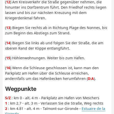
(
12
) Am Kreisverkehr die Straße gegenüber nehmen, die
hinunter ins Dorfzentrum führt. Den Friedhof rechts liegen
lassen und bis zur nächsten Kreuzung mit dem
Kriegerdenkmal fahren.
(
13
) Biegen Sie rechts ab in Richtung Plage des Nonnes, bis
zum Beginn des Abstiegs zum Strand.
(
14
) Biegen Sie links ab und folgen Sie der Straße, die am
oberen Rand der Klippe entlangführt.
(
15
) Höhlenwohnungen. Weiter bis zum Hafen.
(
16
) Wenn die Schleuse geschlossen ist, kann man den
Parkplatz am Hafen über die Schleuse erreichen,
andernfalls um das Hafenbecken herumfahren (
D:A
).
Wegpunkte
S/Z
: km 0 - alt. 4 m - Parkplatz am Hafen von Meschers
1
: km 2.7 - alt. 3 m - Verlassen Sie die Straße, Weg rechts
2
: km 4.81 - alt. 4 m - Talmont-sur-Gironde -
Estuaire de la
Gironde