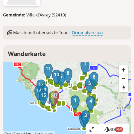
Gemeinde:
Ville-d'Avray (92410)
Maschinell übersetzte Tour -
Originalversion
Wanderkarte
7
11
8
10
9
6
5
12
13
14
15
16
1
4
3
2
3D
NEU
K
OpenStreetMap -
Attributions