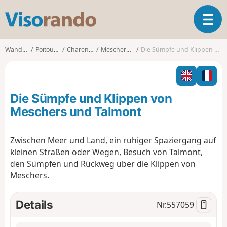
V
T
i
o
s
g
o
Wanderungen
Poitou-Charentes
Charente-Maritime
Meschers-sur-Gironde
Die Sümpfe und Klippen von Meschers und Talmont
g
r
l
a
e
n
n
d
Die Sümpfe und Klippen von
a
o
v
Meschers und Talmont
i
g
Zwischen Meer und Land, ein ruhiger Spaziergang auf
a
kleinen Straßen oder Wegen, Besuch von Talmont,
t
i
den Sümpfen und Rückweg über die Klippen von
o
Meschers.
n
Details
Nr.
557059