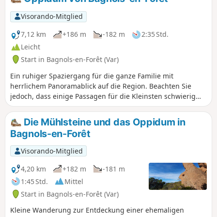
stürzt sich die Vauloube von einer Porphyrbank in eine
Senke, eine wahre grüne Schlucht, wo ihr nach jedem noch
Visorando-Mitglied
so kleinen Gewitter ungestümes Wasser einen
wunderschönen Strudel gegraben hat.“ Der Wasserfall ist
7,12 km
+186 m
-182 m
2:35 Std.
nicht weniger als sechs Meter hoch und dank des
Leicht
Felsvorsprungs kann der Wanderer ihn vollständig
Start in Bagnols-en-Forêt (Var)
umrunden und so unter der Wasseroberfläche
hindurchgehen. Der Spaziergang ist unterhaltsam und
Ein ruhiger Spaziergang für die ganze Familie mit
reizvoll: Er endet am Gour Bachin, der ein Wunderwerk ist.”
herrlichem Panoramablick auf die Region. Beachten Sie
Dieser Text von L. Henseling aus dem Jahr 1934 ist nach wie
jedoch, dass einige Passagen für die Kleinsten schwierig
vor aktuell.
sein können... Diese Wanderung kann ohne Schwierigkeiten
in beide Richtungen unternommen werden.
Die Mühlsteine und das Oppidum in
Bagnols-en-Forêt
Visorando-Mitglied
4,20 km
+182 m
-181 m
1:45 Std.
Mittel
Start in Bagnols-en-Forêt (Var)
Kleine Wanderung zur Entdeckung einer ehemaligen