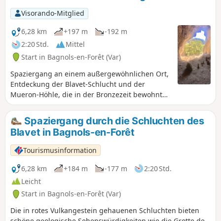
Angelfreunde können hier Schleien, Karpfen oder Barsche
Visorando-Mitglied
fangen. Der botanische Lehrpfad ist mit etwa dreißig
botanischen Tafeln ausgestattet, die die mediterranen
6,28 km
+197 m
-192 m
Pflanzenarten vorstellen: Pinie, Seekiefer, Korkeiche,
2:20 Std.
Mittel
Steineiche, Zistrose, Erdbeerbaum, Wacholder, Baumheide,
Start in Bagnols-en-Forêt (Var)
Cade, Mastixstrauch, Dorniger Ginster, Thymian usw.
Spaziergang an einem außergewöhnlichen Ort,
Entdeckung der Blavet-Schlucht und der
Mueron-Höhle, die in der Bronzezeit bewohnt
war.Ideal im Sommer und in der
Zwischensaison, vermeiden Sie Zeiten mit
Spaziergang durch die Schluchten des
starkem Regen.
Blavet in Bagnols-en-Forêt
Tourismusinformation
6,28 km
+184 m
-177 m
2:20 Std.
Leicht
Start in Bagnols-en-Forêt (Var)
Die in rotes Vulkangestein gehauenen Schluchten bieten
schöne geologische Sehenswürdigkeiten wie die Grotte de