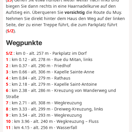
biegen Sie dann rechts in eine Haarnadelkurve auf den
Aufstieg ein. Überqueren Sie
vorsichtig
die Route du Muy.
Nehmen Sie direkt hinter dem Haus den Weg auf der linken
Seite, der zu einer Treppe führt, die zum Parkplatz führt
(
S/Z
).
Wegpunkte
S/Z
: km 0 - alt. 257 m - Parkplatz im Dorf
1
: km 0.12 - alt. 278 m - Rue du Mitan, links
2
: km 0.37 - alt. 290 m - Friedhof
3
: km 0.66 - alt. 306 m - Kapelle Sainte-Anne
4
: km 0.84 - alt. 279 m - Rathaus
5
: km 2.18 - alt. 279 m - Kapelle Saint-Antoine
6
: km 2.38 - alt. 286 m - Kreuzung von Wanderweg und
Straße
7
: km 2.71 - alt. 308 m - Wegkreuzung
8
: km 3.33 - alt. 299 m - Dreiweg-Kreuzung, links
9
: km 3.54 - alt. 293 m - Wegkreuzung
10
: km 3.96 - alt. 240 m - Wegkreuzung – Fluss
11
: km 4.15 - alt. 256 m - Wasserfall