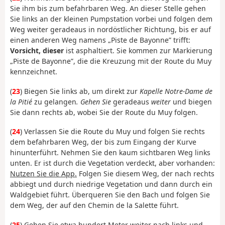
Sie ihm bis zum befahrbaren Weg. An dieser Stelle gehen
Sie links an der kleinen Pumpstation vorbei und folgen dem
Weg weiter geradeaus in nordöstlicher Richtung, bis er auf
einen anderen Weg namens „Piste de Bayonne” trifft:
Vorsicht, dieser
ist asphaltiert. Sie kommen zur Markierung
„Piste de Bayonne”, die die Kreuzung mit der Route du Muy
kennzeichnet.
(
23
) Biegen Sie links ab, um direkt zur
Kapelle Notre-Dame de
la Pitié
zu gelangen
. Gehen Sie
geradeaus
weiter
und biegen
Sie dann rechts ab, wobei Sie der Route du Muy folgen.
(
24
) Verlassen Sie die Route du Muy und folgen Sie rechts
dem befahrbaren Weg, der bis zum Eingang der Kurve
hinunterführt. Nehmen Sie den kaum sichtbaren Weg links
unten. Er ist durch die Vegetation verdeckt, aber vorhanden:
Nutzen Sie die App.
Folgen Sie diesem Weg, der nach rechts
abbiegt und durch niedrige Vegetation und dann durch ein
Waldgebiet führt. Überqueren Sie den Bach und folgen Sie
dem Weg, der auf den Chemin de la Salette führt.
(
25
) Gehen Sie etwa hundert Meter weiter nach links und