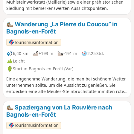
Mühlsteinwerkstatt (Meillerie) sowie einer prähistorischen
Siedlung mit bemerkenswerten Aussichtspunkten.
Wanderung „La Pierre du Coucou” in
Bagnols-en-Forêt
Tourismusinformation
6,40 km
+193 m
-191 m
2:25 Std.
Leicht
Start in Bagnols-en-Forêt (Var)
Eine angenehme Wanderung, die man bei schönem Wetter
unternehmen sollte, um die Aussicht zu genießen. Sie
entdecken eine alte Meules-Steinbruchstätte inmitten roter
Felsen mit herrlichen Aussichtspunkten! Genießen Sie den
Blick im Süden auf das Meer und die Ebene von Argens und
Spaziergang von La Rouvière nach
im Norden auf das Dorf und die Berge des Haut-Var.
Bagnols-en-Forêt
Tourismusinformation