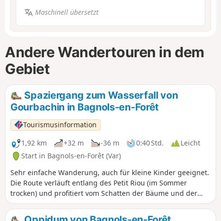
Maschinell übersetzt
Andere Wandertouren in dem
Gebiet
Spaziergang zum Wasserfall von
Gourbachin in Bagnols-en-Forêt
Tourismusinformation
1,92 km
+32 m
-36 m
0:40 Std.
Leicht
Start in Bagnols-en-Forêt (Var)
Sehr einfache Wanderung, auch für kleine Kinder geeignet.
Die Route verläuft entlang des Petit Riou (im Sommer
trocken) und profitiert vom Schatten der Bäume und der
Kühle des Tals. Am Ende der Route erwartet Sie ein
wunderschöner Wasserfall: der Gourbachin. „Unterwegs
Oppidum von Bagnols-en-Forêt