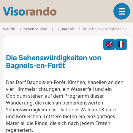
V
T
i
o
s
g
o
Wanderungen
Provence-Alpes-Côte d'Azur
Var
Bagnols-en-Forêt
Die Sehenswürdigkeiten von Bagnols-en-Forêt
g
r
l
a
e
n
n
d
Die Sehenswürdigkeiten von
a
o
v
Bagnols-en-Forêt
i
g
Das Dorf Bagnols-en-Forêt, Kirchen, Kapellen
an den
a
vier Himmelsrichtungen, ein Wasserfall und ein
t
i
Oppidum stehen auf dem Programm dieser
o
Wanderung, die reich an bemerkenswerten
n
Sehenswürdigkeiten ist. Schöner Wald mit Kiefern
und Korkeichen. Letztere bieten ein einzigartiges
Material, die Rinde, die sich nach jedem Ernten
regeneriert.