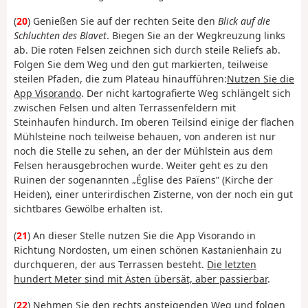
(
20
) Genießen Sie auf der rechten Seite den
Blick auf die
Schluchten des Blavet
. Biegen Sie an der Wegkreuzung links
ab.
Die
roten Felsen zeichnen sich durch steile Reliefs ab.
Folgen Sie dem Weg und
den gut markierten, teilweise
steilen Pfaden, die zum Plateau hinaufführen:
Nutzen Sie die
App Visorando
. Der nicht kartografierte Weg schlängelt sich
zwischen Felsen und alten Terrassenfeldern mit
Steinhaufen hindurch. Im oberen Teil
sind einige der flachen
Mühlsteine noch teilweise behauen, von anderen ist nur
noch die Stelle zu sehen, an der der Mühlstein aus dem
Felsen herausgebrochen wurde. Weiter geht es zu den
Ruinen der sogenannten „Église des Païens” (Kirche der
Heiden), einer
unterirdischen
Zisterne,
von der noch ein gut
sichtbares Gewölbe erhalten ist.
(
21
) An dieser Stelle nutzen Sie die App Visorando in
Richtung Nordosten, um einen schönen Kastanienhain zu
durchqueren, der aus Terrassen besteht.
Die letzten
hundert Meter sind mit Ästen übersät, aber passierbar
.
(
22
) Nehmen Sie den rechts ansteigenden Weg und folgen