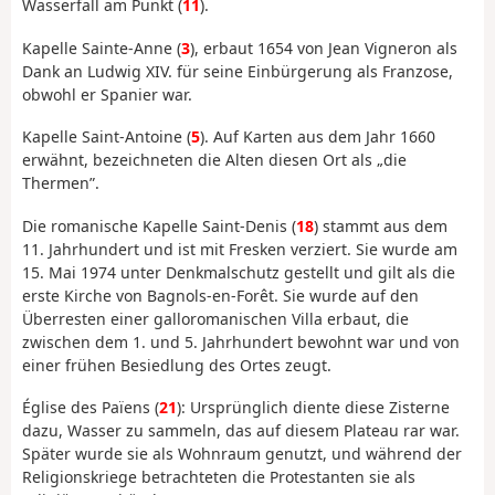
Wasserfall am Punkt (
11
).
Kapelle Sainte-Anne (
3
), erbaut 1654 von Jean Vigneron als
Dank an Ludwig XIV. für seine Einbürgerung als Franzose,
obwohl er Spanier war.
Kapelle Saint-Antoine (
5
). Auf Karten aus dem Jahr 1660
erwähnt, bezeichneten die Alten diesen Ort als „die
Thermen”.
Die romanische Kapelle Saint-Denis (
18
) stammt aus dem
11. Jahrhundert und ist mit Fresken verziert. Sie wurde am
15. Mai 1974 unter Denkmalschutz gestellt und gilt als die
erste Kirche von Bagnols-en-Forêt. Sie wurde auf den
Überresten einer galloromanischen Villa erbaut, die
zwischen dem 1. und 5. Jahrhundert bewohnt war und von
einer frühen Besiedlung des Ortes zeugt.
Église des Païens (
21
): Ursprünglich diente diese Zisterne
dazu, Wasser zu sammeln, das auf diesem Plateau rar war.
Später wurde sie als Wohnraum genutzt, und während der
Religionskriege betrachteten die Protestanten sie als