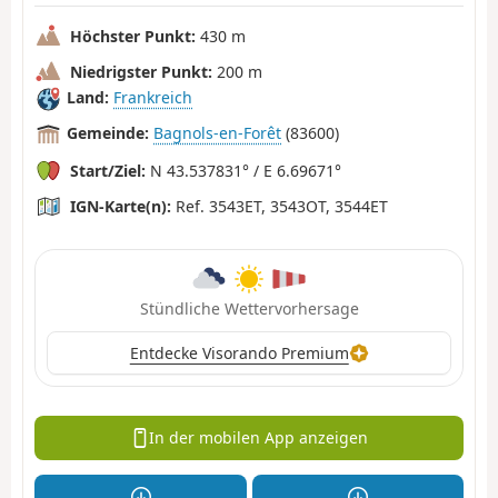
Höchster Punkt:
430 m
Niedrigster Punkt:
200 m
Land:
Frankreich
Gemeinde:
Bagnols-en-Forêt
(83600)
Start/Ziel:
N 43.537831° / E 6.69671°
IGN-Karte(n):
Ref. 3543ET, 3543OT, 3544ET
Stündliche Wettervorhersage
Entdecke Visorando Premium
In der mobilen App anzeigen