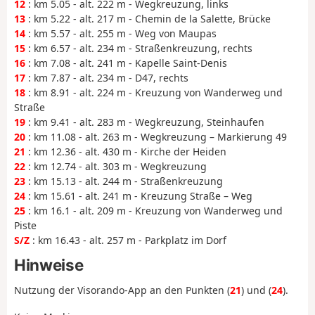
12
: km 5.05 - alt. 222 m - Wegkreuzung, links
13
: km 5.22 - alt. 217 m - Chemin de la Salette, Brücke
14
: km 5.57 - alt. 255 m - Weg von Maupas
15
: km 6.57 - alt. 234 m - Straßenkreuzung, rechts
16
: km 7.08 - alt. 241 m - Kapelle Saint-Denis
17
: km 7.87 - alt. 234 m - D47, rechts
18
: km 8.91 - alt. 224 m - Kreuzung von Wanderweg und
Straße
19
: km 9.41 - alt. 283 m - Wegkreuzung, Steinhaufen
20
: km 11.08 - alt. 263 m - Wegkreuzung – Markierung 49
21
: km 12.36 - alt. 430 m - Kirche der Heiden
22
: km 12.74 - alt. 303 m - Wegkreuzung
23
: km 15.13 - alt. 244 m - Straßenkreuzung
24
: km 15.61 - alt. 241 m - Kreuzung Straße – Weg
25
: km 16.1 - alt. 209 m - Kreuzung von Wanderweg und
Piste
S/Z
: km 16.43 - alt. 257 m - Parkplatz im Dorf
Hinweise
Nutzung der Visorando-App an den Punkten (
21
) und (
24
).