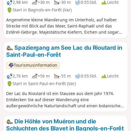
2,98 km
+30 m
-30 m
0:55 Std.
Leicht
Start in Bagnols-en-Forêt (Var)
Angenehme kleine Wanderung im Unterholz, auf halber
Strecke mit Blick auf das Meer, Saint-Raphaël und das
Estérel-Gebirge. Majestätische Kiefern, Eichen und sogar
Olivenbäume säumen den Weg. Im Frühling verschönern
Zistrosen Ihren Spaziergang, im Sommer Zikaden und im
Spaziergang am See Lac du Rioutard in
Herbst Heidekraut. Zu Beginn des letzten Jahrhunderts war
Saint-Paul-en-Forêt
das Departement Var der größte Korkproduzent
Frankreichs. Die eigentliche Ernte, das „Erheben”, hängt
Tourismusinformation
vom Gesundheitszustand des Baumes, der Wärme und dem
Aufstieg des Saftes von Anfang Juni bis Anfang August ab.
2,76 km
+56 m
-55 m
0:55 Std.
Leicht
Die ersten Ernten sind für die Herstellung von Korken
Start in Saint-Paul-en-Forêt (Var)
ungeeignet und werden zur Isolierung verwendet. Nach
Der Lac du Rioutard ist ein Stausee aus dem Jahr 1974.
neun Jahren, wenn die Rinde eine Dicke von etwa drei
Entdecken Sie auf dieser Wanderung eine
Zentimetern erreicht hat, wird sie entfernt, um Korken
außergewöhnliche Naturlandschaft und einen botanischen
herzustellen. Der Kork schützt den Baum auch vor Bränden.
Pfad, der 2007 vom Verein Respire angelegt wurde, um
mediterrane Pflanzenarten zu entdecken. Die Fläche des
Die Höhle von Muéron und die
Staudamms beträgt 5,8 ha und sein Fassungsvermögen
Schluchten des Blavet in Bagnols-en-Forêt
200.000 m³ Wasser. Die Höhe des Staudamms beträgt 14 m.