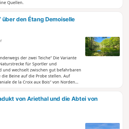
ine Quellen.
 über den Étang Demoiselle
r
anderwegs der zwei Teiche“ Die Variante
Naturstrecke für Sportler und
ald und wechselt zwischen gut befahrbaren
die Beine auf die Probe stellen. Auf
niale de la Croix aux Bois“ von Norden
aften und zahlreiche kleine Quellen.
d technischen Passagen.
adukt von Ariethal und die Abtei von