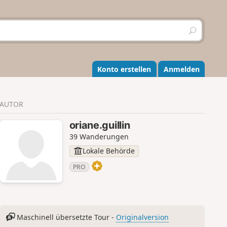
S
u
c
h
e
Konto erstellen
Anmelden
n
AUTOR
oriane.guillin
39 Wanderungen
Lokale Behörde
PRO
Maschinell übersetzte Tour -
Originalversion