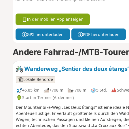
In der mobilen App anzeigen
GPX herunterladen
PDF herunterladen
Andere Fahrrad-/MTB-Touren
Wanderweg „Sentier des deux étangs
Lokale Behörde
46,85 km
+708 m
-708 m
5 Std.
Schwe
Start in Termes (Ardennes)
Der Mountainbike-Weg „Les Deux Étangs“ ist eine ideale N
Abenteuerlustige. Er verläuft größtenteils durch den Wa
Wegen, technischen Passagen und kleinen Aufstiegen, die 
echten Abenteuer, das den Staatswald „La Croix aux Bois