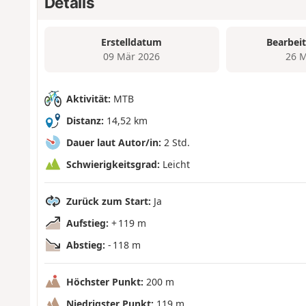
Details
Erstelldatum
Bearbei
09 Mär 2026
26 M
Aktivität:
MTB
Distanz:
14,52 km
Dauer laut Autor/in:
2 Std.
Schwierigkeitsgrad:
Leicht
Zurück zum Start:
Ja
Aufstieg:
+ 119 m
Abstieg:
- 118 m
Höchster Punkt:
200 m
Niedrigster Punkt:
119 m