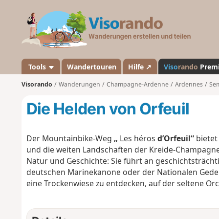
V
i
s
o
r
a
Tools
Wandertouren
Hilfe ↗
Viso
rando
Prem
n
Visorando
Wanderungen
Champagne-Ardenne
Ardennes
Se
d
o
Die Helden von Orfeuil
Der Mountainbike-Weg
„
Les héros
d’Orfeuil“
bietet
und die weiten Landschaften der Kreide-Champagne
Natur und Geschichte: Sie führt an geschichtsträch
deutschen Marinekanone oder der Nationalen Gedenks
eine Trockenwiese zu entdecken, auf der seltene Or