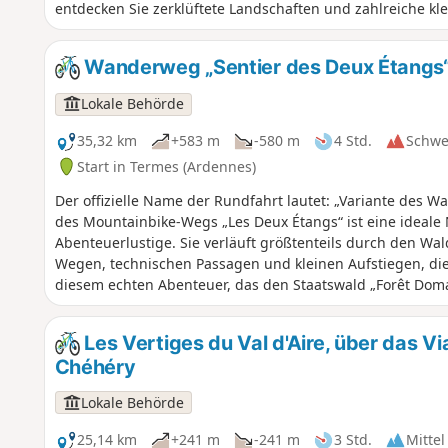
entdecken Sie zerklüftete Landschaften und zahlreiche kle
Wanderweg „Sentier des Deux Étangs“
Lokale Behörde
35,32 km
+583 m
-580 m
4 Std.
Schwe
Start in Termes (Ardennes)
Der offizielle Name der Rundfahrt lautet: „Variante des W
des Mountainbike-Wegs „Les Deux Étangs“ ist eine ideale 
Abenteuerlustige. Sie verläuft größtenteils durch den W
Wegen, technischen Passagen und kleinen Aufstiegen, die 
diesem echten Abenteuer, das den Staatswald „Forêt Doma
nach Süden durchquert, entdecken Sie zerklüftete Landsch
Sportlicher Weg mit relativ großem Höhenunterschied un
Les Vertiges du Val d'Aire, über das Vi
Chéhéry
Lokale Behörde
25,14 km
+241 m
-241 m
3 Std.
Mittel