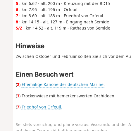
5
: km 6.62 - alt. 200 m - Kreuzung mit der RD15
6
: km 7.95 - alt. 196 m - Orfeuil
7
: km 8.69 - alt. 188 m - Friedhof von Orfeuil
8
: km 14.15 - alt. 127 m - Eingang nach Semide
S/Z
: km 14.52 - alt. 119 m - Rathaus von Semide
Hinweise
Zwischen Oktober und Februar sollten Sie sich vor dem Au
Einen Besuch wert
(
2
)
Ehemalige Kanone der deutschen Marine.
(
3
) Trockenwiese mit bemerkenswerten Orchideen.
(
7
)
Friedhof von Orfeuil.
Sei stets vorsichtig und plane voraus. Visorando und der A
auf dieser Tour nicht haftbar gemacht werden.