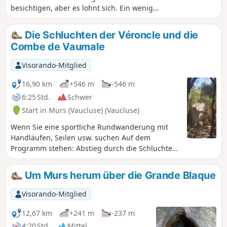
besichtigen, aber es lohnt sich. Ein wenig
staubiger Lehm, ein paar harmlose
Fledermäuse, aber ein großartiger Anblick,
Die Schluchten der Véroncle und die
sobald man drinnen ist. Verzichten Sie also
Combe de Vaumale
auf den Smoking und ziehen Sie lieber
weniger schmutzanfällige Kleidung an. Der
Visorando-Mitglied
weitere Verlauf der Wanderung bietet Ihnen
strahlenden Sonnenschein und entlang des
16,90 km
+546 m
-546 m
gesamten Weges können Sie die Combe
6:25 Std.
Schwer
Denca und den Lubéron in der Ferne und
Start in Murs (Vaucluse) (Vaucluse)
sogar den Sainte-Beaume sehen. Die
Wanderung führt über kleine Pfade, die von
Wenn Sie eine sportliche Rundwanderung mit
Steineichen, Thymian und Rosmarin gesäumt
Handläufen, Seilen usw. suchen Auf dem
sind.
Programm stehen: Abstieg durch die Schluchten
von La Véroncle mit einigen ihrer verfallenen
Mühlen und Aufstieg durch die Combe de
Um Murs herum über die Grande Blaque
Vaumale.
Visorando-Mitglied
12,67 km
+241 m
-237 m
4:20 Std.
Mittel