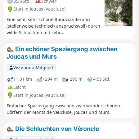
3:35 Std.
Schwer
Start in Joucas (Vaucluse)
Eine sehr, sehr schöne Rundwanderung
(stellenweise technisch anspruchsvoll) durch
wilde Schluchten mit sehr
abwechslungsreichen und sehr
angenehmen Wegen, die zwischen
Ein schöner Spaziergang zwischen
Unterholz, einem Weiler, Wasserbecken im
Joucas und Murs
Flussbett der Véroncle und Mühlen in
malerischen Schluchten wechseln. Auf
Visorando-Mitglied
Wunsch einiger Wanderer habe ich diese
Tour als „schwierig“ eingestuft Rechnen Sie
11,31 km
+294 m
-290 m
4:05 Std.
5 Stunden für diese Wanderung ein und
Leicht
nicht 3 Stunden 45 Minuten, wie
Start in Joucas (Vaucluse)
angegeben.Nicht mit einem Hund
unternehmen, weder bei Regen oder kurz
Einfacher Spaziergang zwischen zwei wunderschönen
danach noch bei zu großer Hitze. Lesen Sie
Dörfern der Monts de Vaucluse, Joucas und Murs.
die Bewertungen.
Die Schluchten von Véroncle