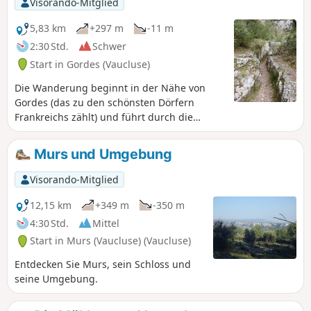
Visorando-Mitglied
5,83 km
+297 m
-11 m
2:30 Std.
Schwer
Start in Gordes (Vaucluse)
Die Wanderung beginnt in der Nähe von
Gordes (das zu den schönsten Dörfern
Frankreichs zählt) und führt durch die
Schluchten von Véroncle bis nach Murs mit
seiner Burg. Eine sehr schöne, sportliche
Murs und Umgebung
Wanderung in den Schluchten von Véroncle,
bei der Sie entlang des Weges mehrere
Visorando-Mitglied
Mühlenruinen aus verschiedenen Epochen
entdecken können. Einige Leitern und Seile
12,15 km
+349 m
-350 m
sowie eine obligatorische Passage durch
4:30 Std.
Mittel
den alten Schornstein einer Mühle. Planen
Start in Murs (Vaucluse) (Vaucluse)
Sie für diese Wanderung 4 Stunden ein und
nicht 2,5 Stunden, wie angegeben. Nicht mit
Entdecken Sie Murs, sein Schloss und
Hunden, bei Regen oder nach Regen sowie
seine Umgebung.
bei zu großer Hitze unternehmen. Lesen Sie
die Bewertungen.