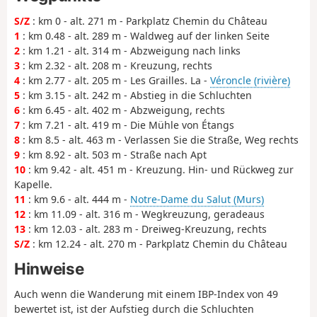
S/Z
: km 0 - alt. 271 m - Parkplatz Chemin du Château
1
: km 0.48 - alt. 289 m - Waldweg auf der linken Seite
2
: km 1.21 - alt. 314 m - Abzweigung nach links
3
: km 2.32 - alt. 208 m - Kreuzung, rechts
4
: km 2.77 - alt. 205 m - Les Grailles. La -
Véroncle (rivière)
5
: km 3.15 - alt. 242 m - Abstieg in die Schluchten
6
: km 6.45 - alt. 402 m - Abzweigung, rechts
7
: km 7.21 - alt. 419 m - Die Mühle von Étangs
8
: km 8.5 - alt. 463 m - Verlassen Sie die Straße, Weg rechts
9
: km 8.92 - alt. 503 m - Straße nach Apt
10
: km 9.42 - alt. 451 m - Kreuzung. Hin- und Rückweg zur
Kapelle.
11
: km 9.6 - alt. 444 m -
Notre-Dame du Salut (Murs)
12
: km 11.09 - alt. 316 m - Wegkreuzung, geradeaus
13
: km 12.03 - alt. 283 m - Dreiweg-Kreuzung, rechts
S/Z
: km 12.24 - alt. 270 m - Parkplatz Chemin du Château
Hinweise
Auch wenn die Wanderung mit einem IBP-Index von 49
bewertet ist, ist der Aufstieg durch die Schluchten