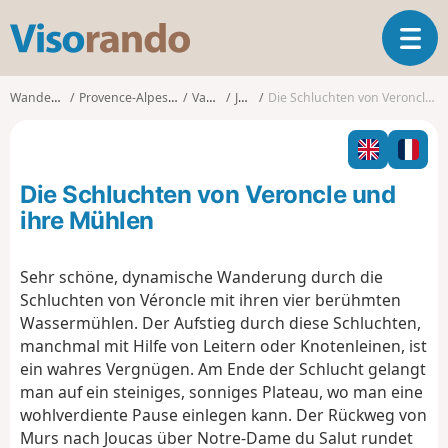
V
T
i
o
s
g
o
Wanderungen
Provence-Alpes-Côte d'Azur
Vaucluse
Joucas
Die Schluchten von Veroncle und ihre Mühlen
g
r
l
a
e
n
n
d
Die Schluchten von Veroncle und
a
o
v
ihre Mühlen
i
g
Sehr schöne, dynamische Wanderung durch die
a
Schluchten von Véroncle mit ihren vier berühmten
t
i
Wassermühlen. Der Aufstieg durch diese Schluchten,
o
manchmal mit Hilfe von Leitern oder Knotenleinen, ist
n
ein wahres Vergnügen. Am Ende der Schlucht gelangt
man auf ein steiniges, sonniges Plateau, wo man eine
wohlverdiente Pause einlegen kann. Der Rückweg von
Murs nach Joucas über Notre-Dame du Salut rundet