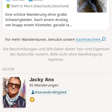
Start in Murs (Vaucluse) (Vaucluse)
Eine schöne Wanderung ohne große
Schwierigkeiten. Nach einem Anstieg
von knapp einem Kilometer, gerade lang
genug, um eine Höhe von 700 m zu
erreichen, bietet sich Ihnen ein
Für mehr Wandertouren, benutze unsere
Suchmaschine
.
Panorama auf den Luberon mit seiner
Ebene und darunter das Tal hinter
Die Beschreibungen und GPX-Daten dieser Tour sind Eigentum
Murs. Zu Ihrem Vergnügen dauert
des Autors/der Autorin. Bitte nicht ohne Genehmigung
dieser Ausblick mehr als 4 km. Der
kopieren.
größte Teil der Strecke verläuft auf
Waldwegen.
AUTOR
Jacky Anx
45 Wanderungen
Visorando-Mitglied