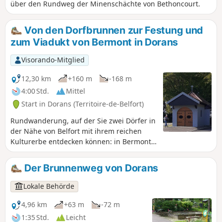
über den Rundweg der Minenschächte von Bethoncourt.
Von den Dorfbrunnen zur Festung und
zum Viadukt von Bermont in Dorans
Visorando-Mitglied
12,30 km
+160 m
-168 m
4:00 Std.
Mittel
Start in Dorans (Territoire-de-Belfort)
Rundwanderung, auf der Sie zwei Dörfer in
der Nähe von Belfort mit ihrem reichen
Kulturerbe entdecken können: in Bermont
die Kirche Saint-Laurent, das Viadukt von
La Savoureuse und das Fort du Bois d'Oye
Der Brunnenweg von Dorans
sowie in Dorans die Kapelle Notre-Dame du
Chêne und den Brunnenrundgang. Entlang
Lokale Behörde
der gesamten Strecke gibt es zahlreiche
Aussichtspunkte.
4,96 km
+63 m
-72 m
1:35 Std.
Leicht