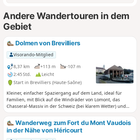
Andere Wandertouren in dem
Gebiet
Dolmen von Brevilliers
Visorando-Mitglied
8,37 km
+113 m
-107 m
2:45 Std.
Leicht
Start in Brevilliers (Haute-Saône)
Kleiner, einfacher Spaziergang auf dem Land, ideal für
Familien, mit Blick auf die Windräder von Lomont, das
Chasseral-Massiv in der Schweiz (bei klarem Wetter) und
Besuch des Dolmens von Brevilliers.
Wanderweg zum Fort du Mont Vaudois
in der Nähe von Héricourt