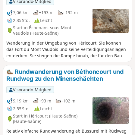
Visorando-Mitglied
7,06 km
+193 m
-192 m
2:35 Std.
Leicht
Start in Échenans-sous-Mont-
Vaudois (Haute-Saône)
Wanderung in der Umgebung von Héricourt. Sie können
das Fort du Mont Vaudois und seine Verteidigungsanlagen
entdecken. Sie steigen die Rampe hinab, die für den Bau
des Forts verwendet wurde. Sie wandern weiter durch eine
ungewöhnliche Landschaft aus alten, verlassenen
Rundwanderung von Béthoncourt und
Obstgärten entlang des Bois du Mont Vaudois mit sehr
Rundweg zu den Minenschächten
schönen Aussichtspunkten.
Visorando-Mitglied
9,19 km
+93 m
-102 m
2:55 Std.
Leicht
Start in Héricourt (Haute-Saône)
(Haute-Saône)
Relativ einfache Rundwanderung ab Bussurel mit Rückweg