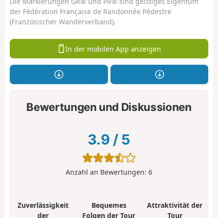
Die Markierungen GR® und PR® sind geistiges Eigentum
der Fédération Française de Randonnée Pédestre
(Französischer Wanderverband).
In der mobilen App anzeigen
Bewertungen und Diskussionen
3.9
/
5
Anzahl an Bewertungen:
6
Zuverlässigkeit
Bequemes
Attraktivität der
der
Folgen der Tour
Tour