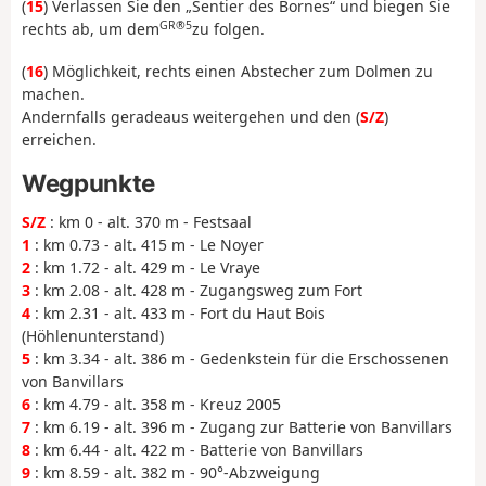
(
15
) Verlassen Sie den „Sentier des Bornes“ und biegen Sie
GR®5
rechts ab, um dem
zu folgen.
(
16
) Möglichkeit, rechts einen Abstecher zum Dolmen zu
machen.
Andernfalls geradeaus weitergehen und den (
S/Z
)
erreichen.
Wegpunkte
S/Z
: km 0 - alt. 370 m - Festsaal
1
: km 0.73 - alt. 415 m - Le Noyer
2
: km 1.72 - alt. 429 m - Le Vraye
3
: km 2.08 - alt. 428 m - Zugangsweg zum Fort
4
: km 2.31 - alt. 433 m - Fort du Haut Bois
(Höhlenunterstand)
5
: km 3.34 - alt. 386 m - Gedenkstein für die Erschossenen
von Banvillars
6
: km 4.79 - alt. 358 m - Kreuz 2005
7
: km 6.19 - alt. 396 m - Zugang zur Batterie von Banvillars
8
: km 6.44 - alt. 422 m - Batterie von Banvillars
9
: km 8.59 - alt. 382 m - 90°-Abzweigung