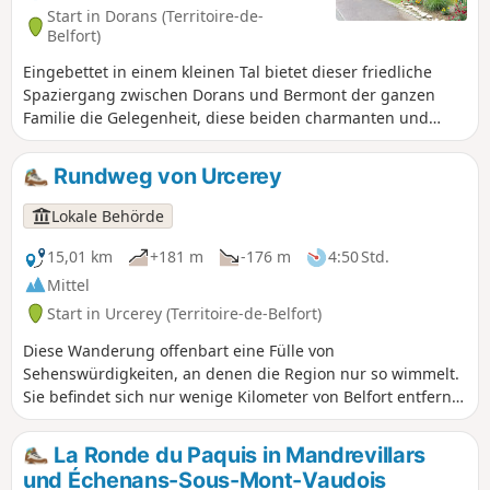
Start in Dorans (Territoire-de-
Belfort)
Eingebettet in einem kleinen Tal bietet dieser friedliche
Spaziergang zwischen Dorans und Bermont der ganzen
Familie die Gelegenheit, diese beiden charmanten und
geschichtsträchtigen Ortschaften zu entdecken. Der Weg ist
mit blauen Ringen markiert.
Rundweg von Urcerey
Lokale Behörde
15,01 km
+181 m
-176 m
4:50 Std.
Mittel
Start in Urcerey (Territoire-de-Belfort)
Diese Wanderung offenbart eine Fülle von
Sehenswürdigkeiten, an denen die Region nur so wimmelt.
Sie befindet sich nur wenige Kilometer von Belfort entfernt.
Die Route ist markiert.
La Ronde du Paquis in Mandrevillars
und Échenans-Sous-Mont-Vaudois