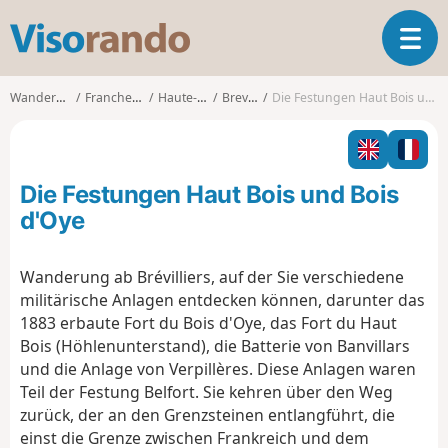
V
T
i
o
s
g
o
Wanderungen
Franche-Comté
Haute-Saône
Brevilliers
Die Festungen Haut Bois und Bois d'Oye
g
r
l
a
e
n
n
d
Die Festungen Haut Bois und Bois
a
o
v
d'Oye
i
g
Wanderung ab Brévilliers, auf der Sie verschiedene
a
militärische Anlagen entdecken können, darunter das
t
i
1883 erbaute Fort du Bois d'Oye, das Fort du Haut
o
Bois (Höhlenunterstand), die Batterie von Banvillars
n
und die Anlage von Verpillères. Diese Anlagen waren
Teil der Festung Belfort. Sie kehren über den Weg
zurück, der an den Grenzsteinen entlangführt, die
einst die Grenze zwischen Frankreich und dem